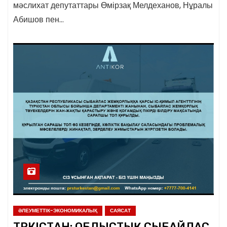
мәслихат депутаттары Өмірзақ Мелдеханов, Нұралы
Абишов пен…
ӘЛЕУМЕТТІК-ЭКОНОМИКАЛЫҚ
САЯСАТ
ТҮРКІСТАН: ОБЛЫСТЫҚ СЫБАЙЛАС