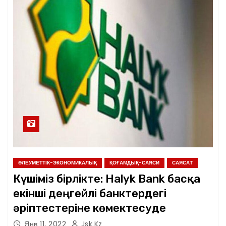
ӘЛЕУМЕТТІК-ЭКОНОМИКАЛЫҚ
ҚОҒАМДЫҚ-САЯСИ
САЯСАТ
Күшіміз бірлікте: Halyk Bank басқа
екінші деңгейлі банктердегі
әріптестеріне көмектесуде
Янв 11, 2022
Jsk.kz