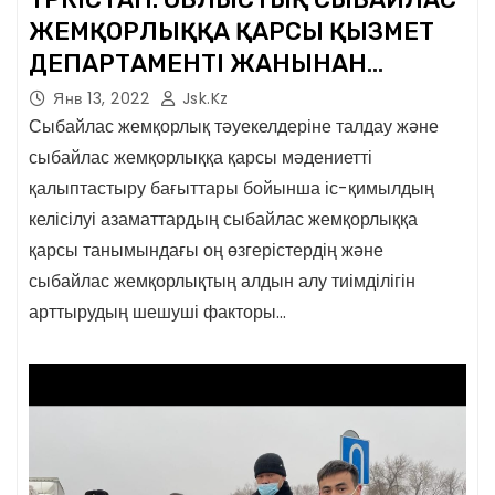
ЖЕМҚОРЛЫҚҚА ҚАРСЫ ҚЫЗМЕТ
ДЕПАРТАМЕНТІ ЖАНЫНАН
САРАПШЫ ТОП ҚҰРЫЛДЫ
Янв 13, 2022
Jsk.kz
Сыбайлас жемқорлық тәуекелдеріне талдау және
сыбайлас жемқорлыққа қарсы мәдениетті
қалыптастыру бағыттары бойынша іс-қимылдың
келісілуі азаматтардың сыбайлас жемқорлыққа
қарсы танымындағы оң өзгерістердің және
сыбайлас жемқорлықтың алдын алу тиімділігін
арттырудың шешуші факторы…