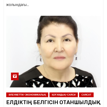
жолындағы…
ӘЛЕУМЕТТІК-ЭКОНОМИКАЛЫҚ
ҚОҒАМДЫҚ-САЯСИ
САЯСАТ
ЕЛДІКТІҢ БЕЛГІСІН ОТАНШЫЛДЫҚ