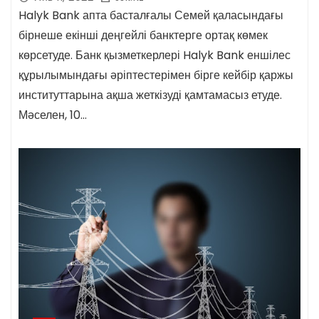
Halyk Bank апта басталғалы Семей қаласындағы
бірнеше екінші деңгейлі банктерге ортақ көмек
көрсетуде. Банк қызметкерлері Halyk Bank еншілес
құрылымындағы әріптестерімен бірге кейбір қаржы
институттарына ақша жеткізуді қамтамасыз етуде.
Мәселен, 10…