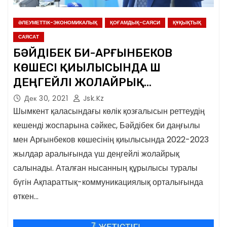
ӘЛЕУМЕТТІК-ЭКОНОМИКАЛЫҚ
ҚОҒАМДЫҚ-САЯСИ
ҚҰҚЫҚТЫҚ
САЯСАТ
БӘЙДІБЕК БИ-АРҒЫНБЕКОВ
КӨШЕСІ ҚИЫЛЫСЫНДА ҮШ
ДЕҢГЕЙЛІ ЖОЛАЙРЫҚ
САЛЫНАДЫ
Дек 30, 2021
Jsk.kz
Шымкент қаласындағы көлік қозғалысын реттеудің
кешенді жоспарына сәйкес, Бәйдібек би даңғылы
мен Арғынбеков көшесінің қиылысында 2022-2023
жылдар аралығында үш деңгейлі жолайрық
салынады. Аталған нысанның құрылысы туралы
бүгін Ақпараттық-коммуникациялық орталығында
өткен…