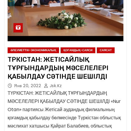
ӘЛЕУМЕТТІК-ЭКОНОМИКАЛЫҚ
ҚОҒАМДЫҚ-САЯСИ
САЯСАТ
ТҮРКІСТАН: ЖЕТІСАЙЛЫҚ
ТҰРҒЫНДАРДЫҢ МӘСЕЛЕЛЕРІ
ҚАБЫЛДАУ СӘТІНДЕ ШЕШІЛДІ
Янв 20, 2022
Jsk.kz
ТҮРКІСТАН: ЖЕТІСАЙЛЫҚ ТҰРҒЫНДАРДЫҢ
МӘСЕЛЕЛЕРІ ҚАБЫЛДАУ СӘТІНДЕ ШЕШІЛДІ «Nur
Otan» партиясы Жетісай аудандық филиалының
қоғамдық қабылдау бөлмесінде Түркістан облыстық
мәслихат хатшысы Қайрат Балабиев, облыстық