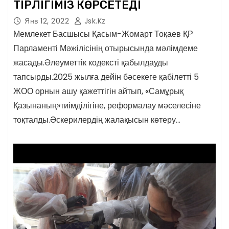
ТІРЛІГІМІЗ КӨРСЕТЕДІ
Янв 12, 2022
Jsk.kz
Мемлекет Басшысы Қасым-Жомарт Тоқаев ҚР
Парламенті Мәжілісінің отырысында мәлімдеме
жасады.Әлеуметтік кодексті қабылдауды
тапсырды.2025 жылға дейін бәсекеге қабілетті 5
ЖОО орнын ашу қажеттігін айтып, «Самұрық
Қазынаның»тиімділігіне, реформалау мәселесіне
тоқталды.Әскерилердің жалақысын көтеру…