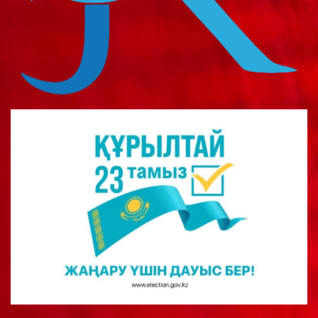
о
м
у