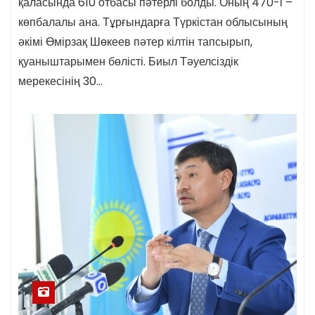
қаласында 610 отбасы пәтерлі болды. Оның 470-і –
көпбалалы ана. Тұрғындарға Түркістан облысының
әкімі Өмірзақ Шөкеев пәтер кілтін тапсырып,
қуаныштарымен бөлісті. Биыл Тәуелсіздік
мерекесінің 30…