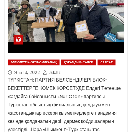
ӘЛЕУМЕТТІК-ЭКОНОМИКАЛЫҚ
ҚОҒАМДЫҚ-САЯСИ
САЯСАТ
Янв 13, 2022
Jsk.kz
ТҮРКІСТАН: ПАРТИЯ БЕЛСЕНДІЛЕРІ БЛОК-
БЕКЕТТЕРГЕ КӨМЕК КӨРСЕТУДЕ Елдегі Төтенше
жағдайға байланысты «Nur Otan» партиясы
Түркістан облыстық филиалының қолдауымен
жасотандықтар әскери қызметкерлерге пандемия
кезінде қолданатын дәрі-дәрмек қобдишаларын
үлестірді. Шара «Шымкент-Түркістан» тас