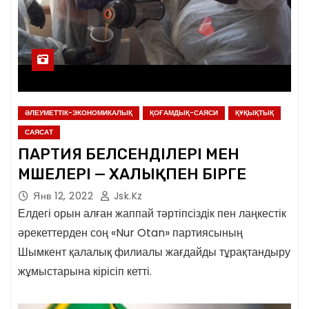
ӘЛЕУМЕТТІК-ЭКОНОМИКАЛЫҚ
ҚОҒАМДЫҚ-САЯСИ
ҚҰҚЫҚТЫҚ
САЯСАТ
ПАРТИЯ БЕЛСЕНДІЛЕРІ МЕН
МҮШЕЛЕРІ — ХАЛЫҚПЕН БІРГЕ
Янв 12, 2022
Jsk.kz
Елдегі орын алған жаппай тәртіпсіздік пен лаңкестік
әрекеттерден соң «Nur Otan» партиясының
Шымкент қалалық филиалы жағдайды тұрақтандыру
жұмыстарына кірісіп кетті.