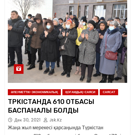
ӘЛЕУМЕТТІК-ЭКОНОМИКАЛЫҚ
ҚОҒАМДЫҚ-САЯСИ
САЯСАТ
ТҮРКІСТАНДА 610 ОТБАСЫ
БАСПАНАЛЫ БОЛДЫ
Дек 30, 2021
Jsk.kz
Жаңа жыл мерекесі қарсаңында Түркістан