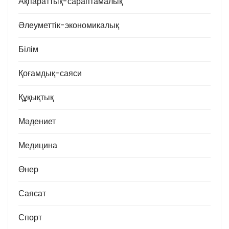
Ақпараттық-сараптамалық
Әлеуметтік-экономикалық
Білім
Қоғамдық-саяси
Құқықтық
Мәдениет
Медицина
Өнер
Саясат
Спорт