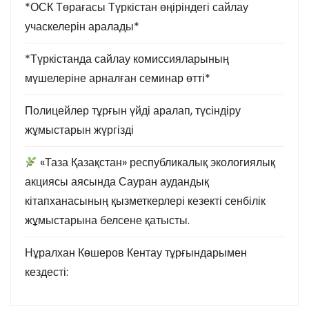
и
*ОСК Төрағасы Түркістан өңіріндегі сайлау
учаскелерін аралады*
я
*Түркістанда сайлау комиссияларының
з
мүшелеріне арналған семинар өтті*
а
Полицейлер тұрғын үйді аралап, түсіндіру
п
жұмыстарын жүргізді
и
«Таза Қазақстан» республикалық экологиялық
с
акциясы аясында Сауран аудандық
кітапханасының қызметкерлері кезекті сенбілік
е
жұмыстарына белсене қатысты.
й
Нұралхан Көшеров Кентау тұрғындарымен
кездесті: