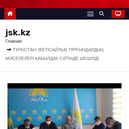
jsk.kz
Главная
ТҮРКІСТАН: ЖЕТІСАЙЛЫҚ ТҰРҒЫНДАРДЫҢ
МӘСЕЛЕЛЕРІ ҚАБЫЛДАУ СӘТІНДЕ ШЕШІЛДІ