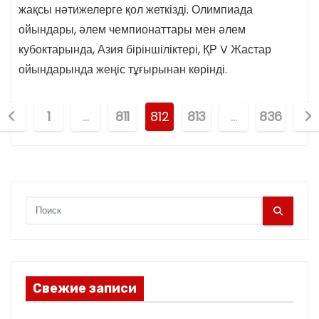
жақсы нәтижелерге қол жеткізді. Олимпиада
ойындары, әлем чемпионаттары мен әлем
кубоктарында, Азия біріншіліктері, ҚР V Жастар
ойындарында жеңіс тұғырынан көрінді.
П
1
…
811
812
813
…
836
а
г
и
н
а
Свежие записи
ц