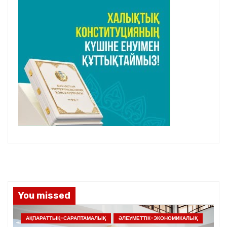
You missed
АҚПАРАТТЫҚ-САРАПТАМАЛЫҚ
ӘЛЕУМЕТТІК-ЭКОНОМИКАЛЫҚ