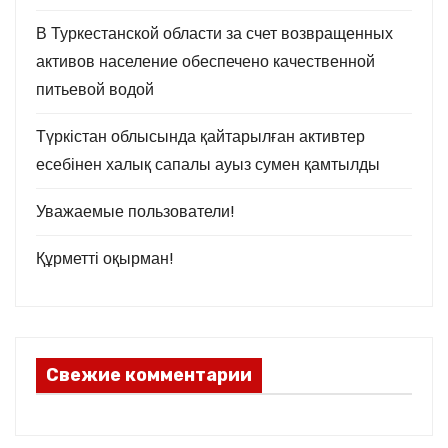
з
В Туркестанской области за счет возвращенных
а
активов население обеспечено качественной
питьевой водой
п
и
Түркістан облысында қайтарылған активтер
есебінен халық сапалы ауыз сумен қамтылды
с
Уважаемые пользователи!
е
Құрметті оқырман!
й
Свежие комментарии