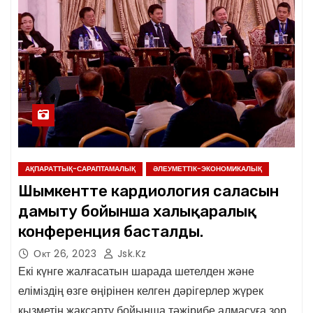
АҚПАРАТТЫҚ-САРАПТАМАЛЫҚ
ӘЛЕУМЕТТІК-ЭКОНОМИКАЛЫҚ
Шымкентте кардиология саласын
дамыту бойынша халықаралық
конференция басталды.
Окт 26, 2023
Jsk.kz
Екі күнге жалғасатын шарада шетелден және
еліміздің өзге өңірінен келген дәрігерлер жүрек
қызметін жақсарту бойынша тәжірибе алмасуға зор