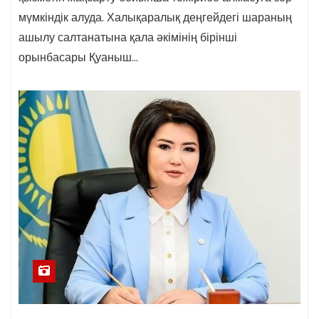
мүмкіндік алуда. Халықаралық деңгейдегі шараның
ашылу салтанатына қала әкімінің бірінші
орынбасары Қуаныш…