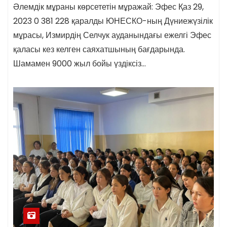
Әлемдік мұраны көрсететін мұражай: Эфес Қаз 29,
2023 0 381 228 қаралды ЮНЕСКО-ның Дүниежүзілік
мұрасы, Измирдің Селчук ауданындағы ежелгі Эфес
қаласы кез келген саяхатшының бағдарында.
Шамамен 9000 жыл бойы үздіксіз…