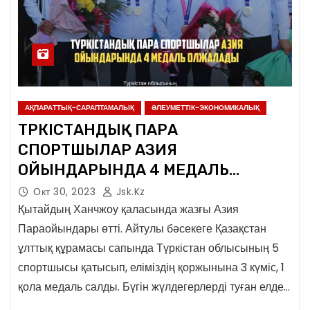
АҚПАРАТТЫҚ-САРАПТАМАЛЫҚ
ӘЛЕУМЕТТІК-ЭКОНОМИКАЛЫҚ
ТҮРКІСТАНДЫҚ ПАРА
СПОРТШЫЛАР АЗИЯ
ОЙЫНДАРЫНДА 4 МЕДАЛЬ
ОЛЖАЛАДЫ
Окт 30, 2023
Jsk.kz
Қытайдың Ханчжоу қаласында жазғы Азия
Параойындары өтті. Айтулы бәсекеге Қазақстан
ұлттық құрамасы сапында Түркістан облысының 5
спортшысы қатысып, еліміздің қоржынына 3 күміс, 1
қола медаль салды. Бүгін жүлдегерлерді туған елде…