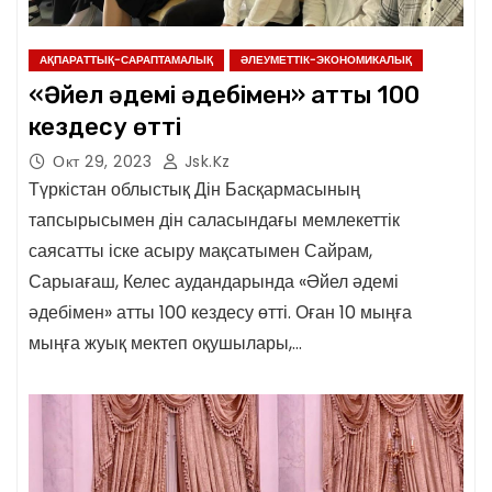
АҚПАРАТТЫҚ-САРАПТАМАЛЫҚ
ӘЛЕУМЕТТІК-ЭКОНОМИКАЛЫҚ
«Әйел әдемі әдебімен» атты 100
кездесу өтті
Окт 29, 2023
Jsk.kz
Түркістан облыстық Дін Басқармасының
тапсырысымен дін саласындағы мемлекеттік
саясатты іске асыру мақсатымен Сайрам,
Сарыағаш, Келес аудандарында «Әйел әдемі
әдебімен» атты 100 кездесу өтті. Оған 10 мыңға
мыңға жуық мектеп оқушылары,…