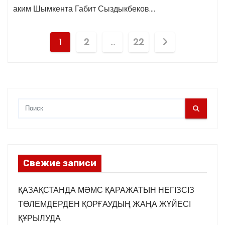
аким Шымкента Габит Сыздыкбеков.…
П
1
2
…
22
а
г
и
н
а
Свежие записи
ц
и
ҚАЗАҚСТАНДА МӘМС ҚАРАЖАТЫН НЕГІЗСІЗ
ТӨЛЕМДЕРДЕН ҚОРҒАУДЫҢ ЖАҢА ЖҮЙЕСІ
я
ҚҰРЫЛУДА