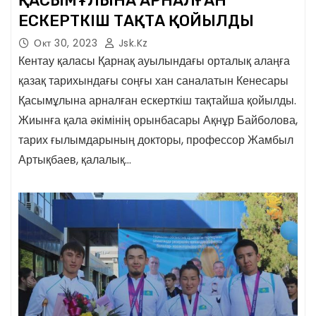
ҚАСЫМҰЛЫНА АРНАЛҒАН
ЕСКЕРТКІШ ТАҚТА ҚОЙЫЛДЫ
Окт 30, 2023
Jsk.kz
Кентау қаласы Қарнақ ауылындағы орталық алаңға
қазақ тарихындағы соңғы хан саналатын Кенесары
Қасымұлына арналған ескерткіш тақтайша қойылды.
Жиынға қала әкімінің орынбасары Ақнұр Байболова,
тарих ғылымдарының докторы, профессор Жамбыл
Артықбаев, қалалық…