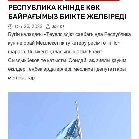
РЕСПУБЛИКА КҮНІНДЕ КӨК
БАЙРАҒЫМЫЗ БИІКТЕ ЖЕЛБІРЕДІ
Окт 25, 2023
Jsk.kz
Бүгін қаладағы «Тәуелсіздік» саябағында Республика
күніне орай Мемлекеттік ту көтеру рәсімі өтті. Іс-
шараға Шымкент қаласының әкімі Ғабит
Сыздықбеков те қатысты. Сондай-ақ, зиялы қауым
өкілдері, еңбек ардагерлері, мәслихат депутаттары
мен жастар…