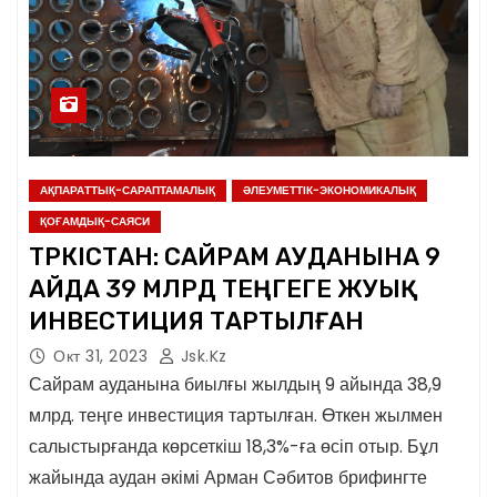
АҚПАРАТТЫҚ-САРАПТАМАЛЫҚ
ӘЛЕУМЕТТІК-ЭКОНОМИКАЛЫҚ
ҚОҒАМДЫҚ-САЯСИ
ТҮРКІСТАН: САЙРАМ АУДАНЫНА 9
АЙДА 39 МЛРД ТЕҢГЕГЕ ЖУЫҚ
ИНВЕСТИЦИЯ ТАРТЫЛҒАН
Окт 31, 2023
Jsk.kz
Сайрам ауданына биылғы жылдың 9 айында 38,9
млрд. теңге инвестиция тартылған. Өткен жылмен
салыстырғанда көрсеткіш 18,3%-ға өсіп отыр. Бұл
жайында аудан әкімі Арман Сәбитов брифингте