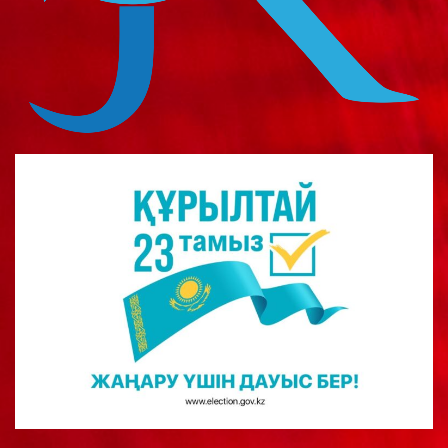
о
м
у