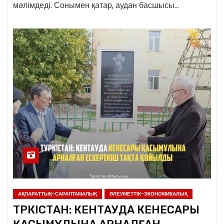
мәлімдеді. Сонымен қатар, аудан басшысы…
АҚПАРАТТЫҚ-САРАПТАМАЛЫҚ
ӘЛЕУМЕТТІК-ЭКОНОМИКАЛЫҚ
ТҮРКІСТАН: КЕНТАУДА КЕНЕСАРЫ