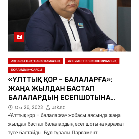
АҚПАРАТТЫҚ-САРАПТАМАЛЫҚ
ӘЛЕУМЕТТІК-ЭКОНОМИКАЛЫҚ
ҚОҒАМДЫҚ-САЯСИ
«ҰЛТТЫҚ ҚОР – БАЛАЛАРҒА»:
ЖАҢА ЖЫЛДАН БАСТАП
БАЛАЛАРДЫҢ ЕСЕПШОТЫНА
ҚАРАЖАТ ТҮСЕ БАСТАЙДЫ
Окт 26, 2023
Jsk.kz
«Ұлттық қор – балаларға» жобасы аясында жаңа
жылдан бастап балалардың есепшотына қаражат
түсе бастайды. Бұл туралы Парламент