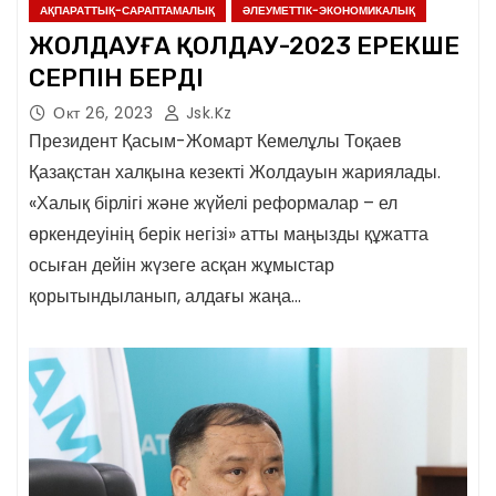
АҚПАРАТТЫҚ-САРАПТАМАЛЫҚ
ӘЛЕУМЕТТІК-ЭКОНОМИКАЛЫҚ
ЖОЛДАУҒА ҚОЛДАУ-2023 ЕРЕКШЕ
СЕРПІН БЕРДІ
Окт 26, 2023
Jsk.kz
Президент Қасым-Жомарт Кемелұлы Тоқаев
Қазақстан халқына кезекті Жолдауын жариялады.
«Халық бірлігі және жүйелі реформалар – ел
өркендеуінің берік негізі» атты маңызды құжатта
осыған дейін жүзеге асқан жұмыстар
қорытындыланып, алдағы жаңа…