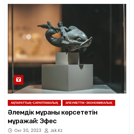
АҚПАРАТТЫҚ-САРАПТАМАЛЫҚ
ӘЛЕУМЕТТІК-ЭКОНОМИКАЛЫҚ
Әлемдік мұраны көрсететін
мұражай: Эфес
Окт 30, 2023
Jsk.kz