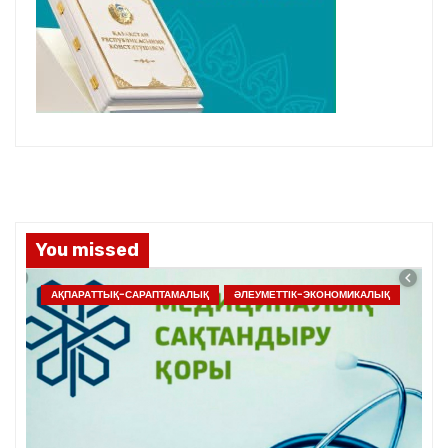
You missed
АҚПАРАТТЫҚ-САРАПТАМАЛЫҚ
ӘЛЕУМЕТТІК-ЭКОНОМИКАЛЫҚ