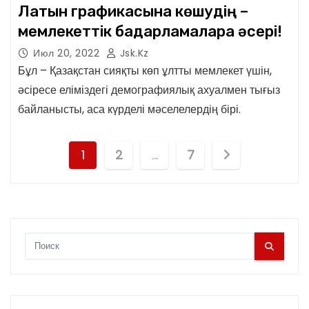
Латын графикасына көшудің –
мемлекеттік бағдарламаларға әсері!
Июл 20, 2022
Jsk.kz
Бұл – Қазақстан сияқты көп ұлтты мемлекет үшін,
әсіресе еліміздегі демографиялық ахуалмен тығыз
байланысты, аса күрделі мәселелердің бірі.
П
1
2
…
7
а
г
и
н
а