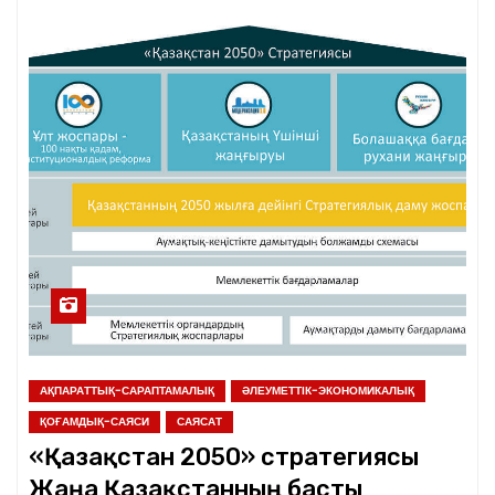
АҚПАРАТТЫҚ-САРАПТАМАЛЫҚ
ӘЛЕУМЕТТІК-ЭКОНОМИКАЛЫҚ
ҚОҒАМДЫҚ-САЯСИ
САЯСАТ
«Қазақстан 2050» стратегиясы
Жаңа Қазақстанның басты