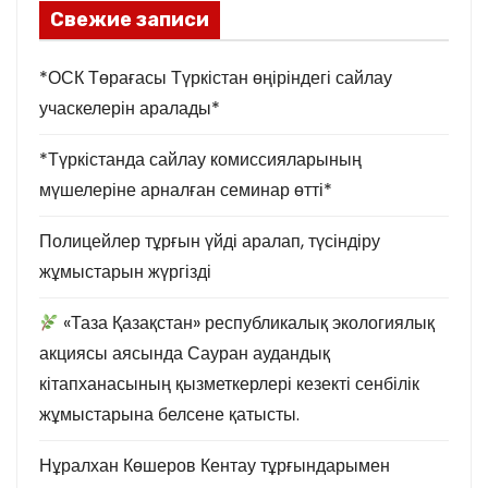
Свежие записи
ц
и
*ОСК Төрағасы Түркістан өңіріндегі сайлау
учаскелерін аралады*
я
*Түркістанда сайлау комиссияларының
з
мүшелеріне арналған семинар өтті*
а
Полицейлер тұрғын үйді аралап, түсіндіру
п
жұмыстарын жүргізді
и
«Таза Қазақстан» республикалық экологиялық
с
акциясы аясында Сауран аудандық
кітапханасының қызметкерлері кезекті сенбілік
е
жұмыстарына белсене қатысты.
й
Нұралхан Көшеров Кентау тұрғындарымен