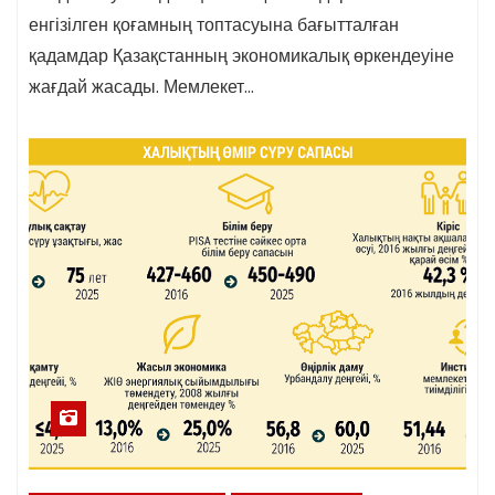
енгізілген қоғамның топтасуына бағытталған
қадамдар Қазақстанның экономикалық өркендеуіне
жағдай жасады. Мемлекет…