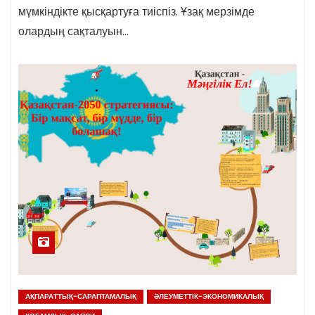
мүмкіндікте қысқартуға тиіспіз. Ұзақ мерзімде
олардың сақталуын…
АҚПАРАТТЫҚ-САРАПТАМАЛЫҚ
ӘЛЕУМЕТТІК-ЭКОНОМИКАЛЫҚ