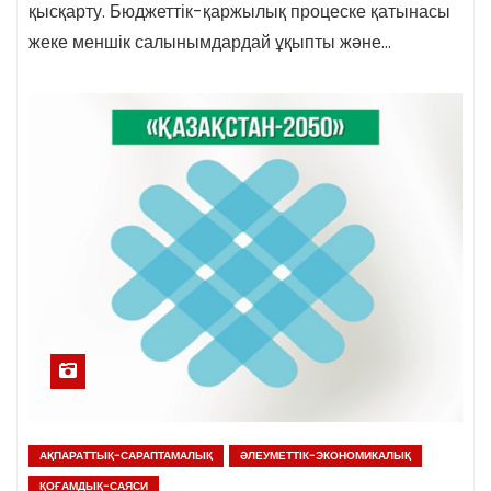
қысқарту. Бюджеттік-қаржылық процеске қатынасы
жеке меншік салынымдардай ұқыпты және…
АҚПАРАТТЫҚ-САРАПТАМАЛЫҚ
ӘЛЕУМЕТТІК-ЭКОНОМИКАЛЫҚ
ҚОҒАМДЫҚ-САЯСИ