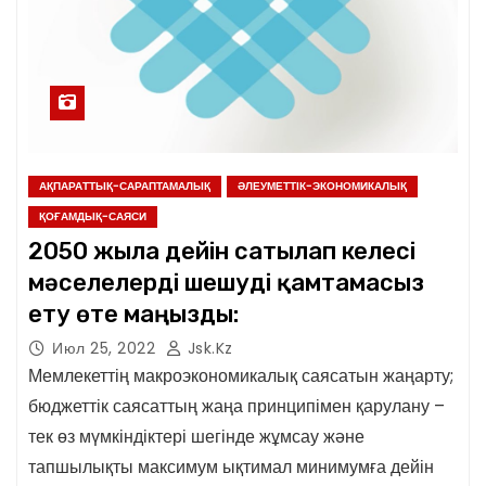
АҚПАРАТТЫҚ-САРАПТАМАЛЫҚ
ӘЛЕУМЕТТІК-ЭКОНОМИКАЛЫҚ
ҚОҒАМДЫҚ-САЯСИ
2050 жылға дейін сатылап келесі
мәселелерді шешуді қамтамасыз
ету өте маңызды:
Июл 25, 2022
Jsk.kz
Мемлекеттің макроэкономикалық саясатын жаңарту;
бюджеттік саясаттың жаңа принципімен қарулану –
тек өз мүмкіндіктері шегінде жұмсау және
тапшылықты максимум ықтимал минимумға дейін