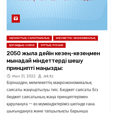
АҚПАРАТТЫҚ-САРАПТАМАЛЫҚ
ӘЛЕУМЕТТІК-ЭКОНОМИКАЛЫҚ
ҚОҒАМДЫҚ-САЯСИ
ҰЛТТЫҚ-РУХАНИ
2050 жылға дейін кезең-кезеңмен
мынадай міндеттерді шешу
принципті маңызды:
Июл 21, 2022
Jsk.kz
Біріншіден, мемлекеттің макроэкономикалық
саясаты жаңғыртылуы тиіс. Бюджет саясаты Біз
бюджет саясатының жаңа принциптерімен
қарулануға — өз мүмкіндіктеріміз шегінде ғана
шығындануға және тапшылықты барынша