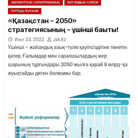
АҚПАРАТТЫҚ-САРАПТАМАЛЫҚ
ҚОҒАМДЫҚ-САЯСИ
ҰЛТТЫҚ-РУХАНИ
«Қазақстан – 2050»
стратегиясының – ұшінші бағыты!
Июл 23, 2022
Jsk.kz
Үшінші – жаһандық азық-түлік қауіпсіздігіне төнетін
қатер. Ғалымдар мен сарапшылардың жер
шарының тұрғындары 2050 жылға қарай 9 млрд-қа
жуықтайды деген болжамы бар.