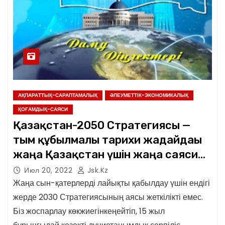
АҚПАРАТТЫҚ-САРАПТАМАЛЫҚ
ӘЛЕУМЕТТІК-ЭКОНОМИКАЛЫҚ
ҚОҒАМДЫҚ-САЯСИ
Қазақстан-2050 Стратегиясы —
тым құбылмалы тарихи жағдайдағы
жаңа Қазақстан үшін жаңа саяси
бағыт
Июл 20, 2022
Jsk.kz
Жаңа сын-қатерлерді лайықты қабылдау үшін ендігі
жерде 2030 Стратегиясының аясы жеткілікті емес.
Біз жоспарлау көкжиегінкеңейтіп, 15 жыл