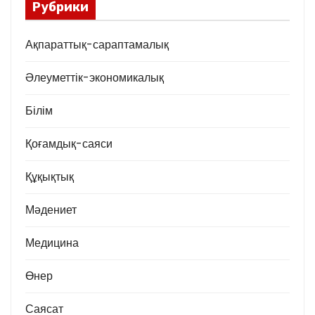
Рубрики
Ақпараттық-сараптамалық
Әлеуметтік-экономикалық
Білім
Қоғамдық-саяси
Құқықтық
Мәдениет
Медицина
Өнер
Саясат