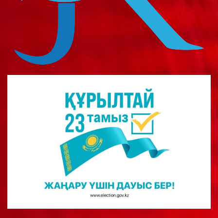
о
м
у