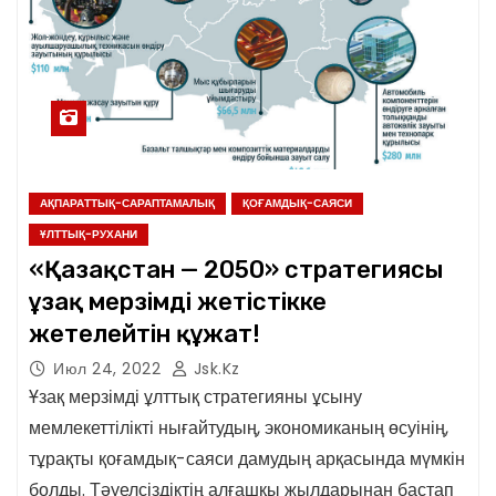
АҚПАРАТТЫҚ-САРАПТАМАЛЫҚ
ҚОҒАМДЫҚ-САЯСИ
ҰЛТТЫҚ-РУХАНИ
«Қазақстан — 2050» стратегиясы
ұзақ мерзімді жетістікке
жетелейтін құжат!
Июл 24, 2022
Jsk.kz
Ұзақ мерзімді ұлттық стратегияны ұсыну
мемлекеттілікті нығайтудың, экономиканың өсуінің,
тұрақты қоғамдық-саяси дамудың арқасында мүмкін
болды. Тәуелсіздіктің алғашқы жылдарынан бастап