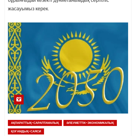
бұрынғыдай кезекті дүниетанымдық серпіліс
жасауымыз керек.
АҚПАРАТТЫҚ-САРАПТАМАЛЫҚ
ӘЛЕУМЕТТІК-ЭКОНОМИКАЛЫҚ
ҚОҒАМДЫҚ-САЯСИ