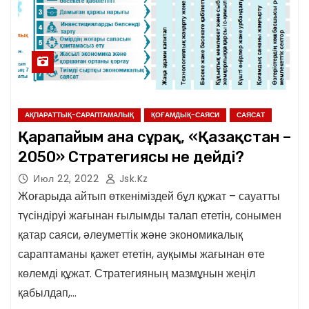
АҚПАРАТТЫҚ-САРАПТАМАЛЫҚ
ҚОҒАМДЫҚ-САЯСИ
САЯСАТ
Қарапайым ғана сұрақ, «Қазақстан –
2050» Стратегиясы не дейді?
Июл 22, 2022
Jsk.kz
Жоғарыда айтып өткеніміздей бұл құжат – сауатты
түсіндіруі жағынан ғылымды талап ететін, сонымен
қатар саяси, әлеуметтік және экономикалық
сараптаманы қажет ететін, ауқымы жағынан өте
көлемді құжат. Стратегияның мазмұнын жеңіл
қабылдап,…