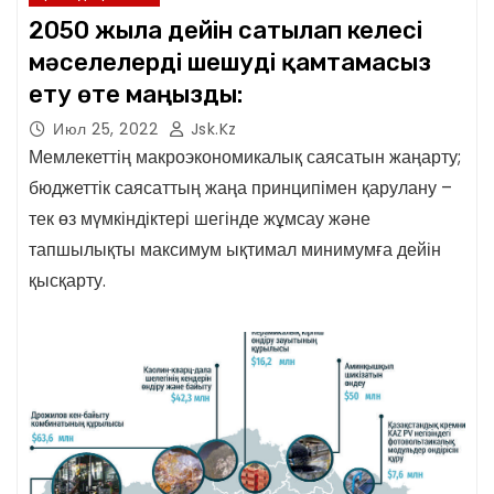
2050 жылға дейін сатылап келесі
мәселелерді шешуді қамтамасыз
ету өте маңызды:
Июл 25, 2022
Jsk.kz
Мемлекеттің макроэкономикалық саясатын жаңарту;
бюджеттік саясаттың жаңа принципімен қарулану –
тек өз мүмкіндіктері шегінде жұмсау және
тапшылықты максимум ықтимал минимумға дейін
қысқарту.