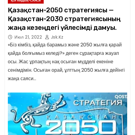
ҚОҒАМДЫҚ-САЯСИ
Қазақстан-2050 стратегиясы —
Қазақстан-2030 стратегиясының
жаңа кезеңдегі үйлесімді дамуы.
Июл 21, 2022
Jsk.kz
«Біз кімбіз, қайда барамыз және 2050 жылға қарай
қайда болғымыз келеді?» деген сұрақтарға жауап
осы. Жас ұрпақтың нақ осыған мүдделі екеніне
сенімдімін. Осыған орай, ұлттың 2050 жылға дейінгі
жаңа саяси…