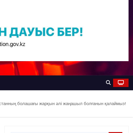
қстанның болашағы жарқын әлі жаңашыл болғанын қалаймыз!