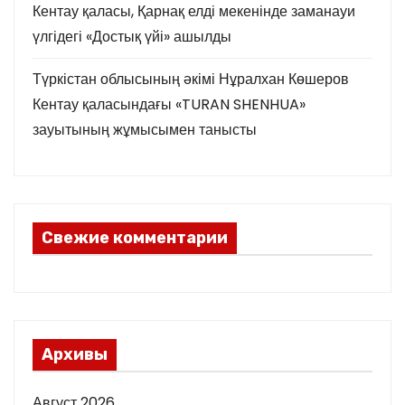
Кентау қаласы, Қарнақ елді мекенінде заманауи
үлгідегі «Достық үйі» ашылды
Түркістан облысының әкімі Нұралхан Көшеров
Кентау қаласындағы «TURAN SHENHUA»
зауытының жұмысымен танысты
Свежие комментарии
Архивы
Август 2026