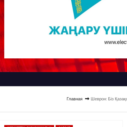
Главная
Шеврон: Біз Қаза