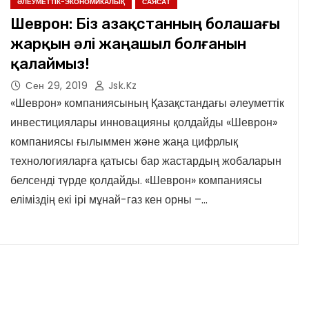
ӘЛЕУМЕТТІК-ЭКОНОМИКАЛЫҚ
САЯСАТ
Шеврон: Біз Қазақстанның болашағы
жарқын әлі жаңашыл болғанын
қалаймыз!
Сен 29, 2019
Jsk.kz
«Шеврон» компаниясының Қазақстандағы әлеуметтік
инвестициялары инновацияны қолдайды «Шеврон»
компаниясы ғылыммен және жаңа цифрлық
технологияларға қатысы бар жастардың жобаларын
белсенді түрде қолдайды. «Шеврон» компаниясы
еліміздің екі ірі мұнай-газ кен орны –…