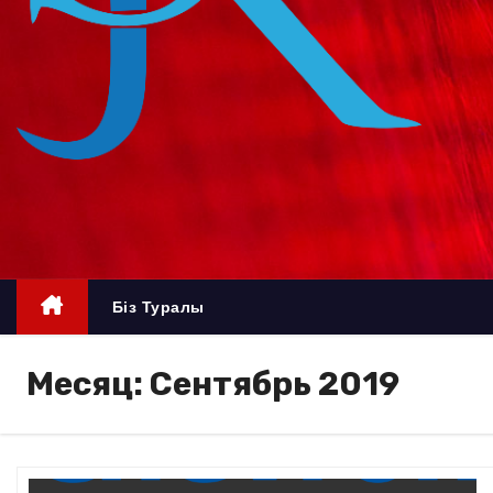
о
м
у
Біз Туралы
Месяц:
Сентябрь 2019