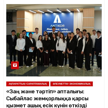
АҚПАРАТТЫҚ-САРАПТАМАЛЫҚ
ӘЛЕУМЕТТІК-ЭКОНОМИКАЛЫҚ
«Заң және тәртіп» апталығы:
Сыбайлас жемқорлыққа қарсы
қызмет ашық есік күнін өткізді