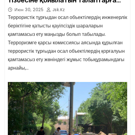
тізбесіне қойылатын талаптарға
сәйкестігін анықтау
Июн 30, 2025
Jsk.kz
Террористік тұрғыдан осал объектілердің инженерлік
беріктігіне қатысты қауіпсіздік шараларын
қамтамасыз ету маңызды болып табылады.
Терроризмге қарсы комиссиясы аясында құрылған
террористік тұрғыдан осал объектілердің қорғалуын
қамтамасыз ету жөніндегі жұмыс тобықұрамындағы
арнайы,…