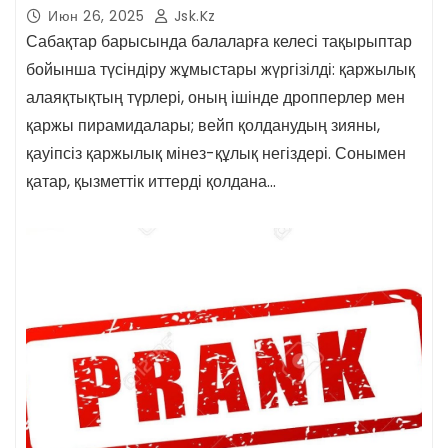
сауықтыру лагерінде қаржылық
Июн 26, 2025
Jsk.kz
қауіпсіздік тақырыбында сабақтар
Сабақтар барысында балаларға келесі тақырыптар
ұйымдастырып, өткізді.
бойынша түсіндіру жұмыстары жүргізілді: қаржылық
алаяқтықтың түрлері, оның ішінде дропперлер мен
қаржы пирамидалары; вейп қолданудың зияны,
қауіпсіз қаржылық мінез-құлық негіздері. Сонымен
қатар, қызметтік иттерді қолдана…