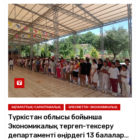
АҚПАРАТТЫҚ-САРАПТАМАЛЫҚ
ӘЛЕУМЕТТІК-ЭКОНОМИКАЛЫҚ
Түркістан облысы бойынша
Экономикалық тергеп-тексеру
департаменті өңірдегі 13 балалар