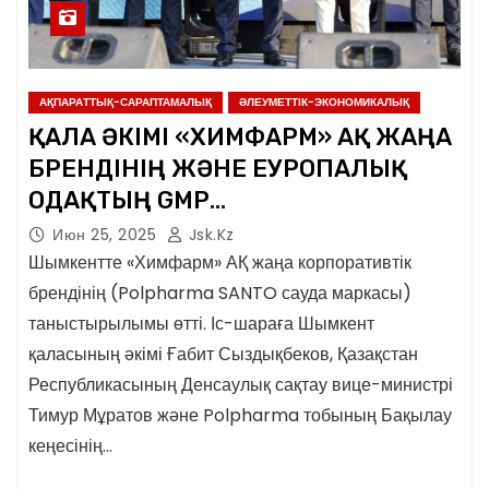
АҚПАРАТТЫҚ-САРАПТАМАЛЫҚ
ӘЛЕУМЕТТІК-ЭКОНОМИКАЛЫҚ
ҚАЛА ӘКІМІ «ХИМФАРМ» АҚ ЖАҢА
БРЕНДІНІҢ ЖӘНЕ ЕУРОПАЛЫҚ
ОДАҚТЫҢ GMP
СЕРТИФИКАТЫНЫҢ
Июн 25, 2025
Jsk.kz
ТАНЫСТЫРЫЛЫМЫНА ҚАТЫСТЫ
Шымкентте «Химфарм» АҚ жаңа корпоративтік
брендінің (Polpharma SANTO сауда маркасы)
таныстырылымы өтті. Іс-шараға Шымкент
қаласының әкімі Ғабит Сыздықбеков, Қазақстан
Республикасының Денсаулық сақтау вице-министрі
Тимур Мұратов және Polpharma тобының Бақылау
кеңесінің…