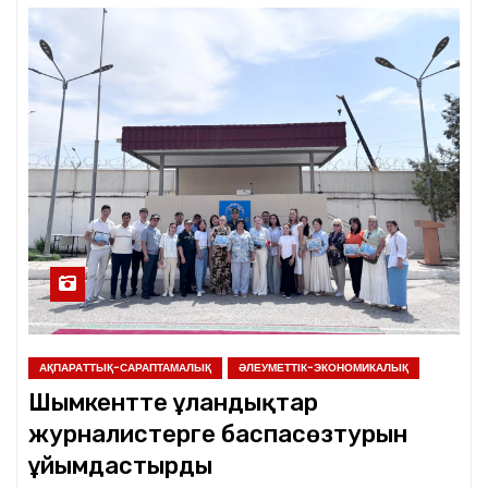
АҚПАРАТТЫҚ-САРАПТАМАЛЫҚ
ӘЛЕУМЕТТІК-ЭКОНОМИКАЛЫҚ
Шымкентте ұландықтар
журналистерге баспасөзтурын
ұйымдастырды