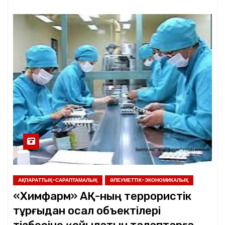
АҚПАРАТТЫҚ-САРАПТАМАЛЫҚ
ӘЛЕУМЕТТІК-ЭКОНОМИКАЛЫҚ
«Химфарм» АҚ-ның террористік
тұрғыдан осал объектілері