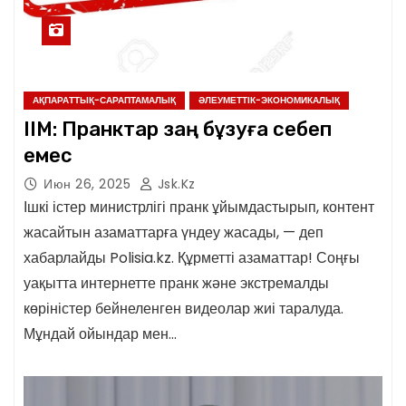
АҚПАРАТТЫҚ-САРАПТАМАЛЫҚ
ӘЛЕУМЕТТІК-ЭКОНОМИКАЛЫҚ
ІІМ: Пранктар заң бұзуға себеп
емес
Июн 26, 2025
Jsk.kz
Ішкі істер министрлігі пранк ұйымдастырып, контент
жасайтын азаматтарға үндеу жасады, — деп
хабарлайды Polisia.kz. Құрметті азаматтар! Соңғы
уақытта интернетте пранк және экстремалды
көріністер бейнеленген видеолар жиі таралуда.
Мұндай ойындар мен…