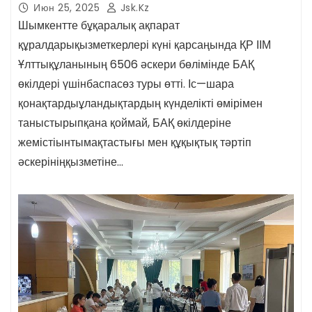
Июн 25, 2025
Jsk.kz
Шымкентте бұқаралық ақпарат
құралдарықызметкерлері күні қарсаңында ҚР ІІМ
Ұлттықұланының 6506 әскери бөлімінде БАҚ
өкілдері үшінбаспасөз туры өтті. Іс—шара
қонақтардыұландықтардың күнделікті өмірімен
таныстырыпқана қоймай, БАҚ өкілдеріне
жемістіынтымақтастығы мен құқықтық тәртіп
әскерініңқызметіне…