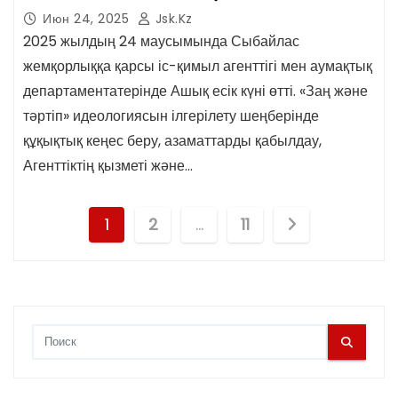
Июн 24, 2025
Jsk.kz
2025 жылдың 24 маусымында Сыбайлас
жемқорлыққа қарсы іс-қимыл агенттігі мен аумақтық
департаментатерінде Ашық есік күні өтті. «Заң және
тәртіп» идеологиясын ілгерілету шеңберінде
құқықтық кеңес беру, азаматтарды қабылдау,
Агенттіктің қызметі және…
П
1
2
…
11
а
г
и
н