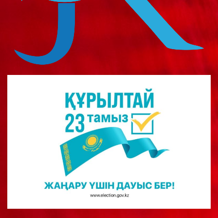
о
м
у