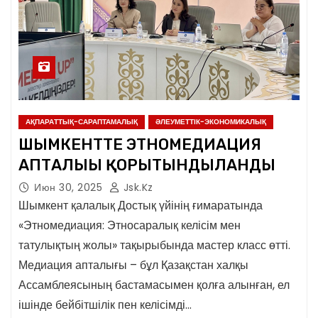
АҚПАРАТТЫҚ-САРАПТАМАЛЫҚ
ӘЛЕУМЕТТІК-ЭКОНОМИКАЛЫҚ
ШЫМКЕНТТЕ ЭТНОМЕДИАЦИЯ
АПТАЛЫҒЫ ҚОРЫТЫНДЫЛАНДЫ
Июн 30, 2025
Jsk.kz
Шымкент қалалық Достық үйінің ғимаратында
«Этномедиация: Этносаралық келісім мен
татулықтың жолы» тақырыбында мастер класс өтті.
Медиация апталығы – бұл Қазақстан халқы
Ассамблеясының бастамасымен қолға алынған, ел
ішінде бейбітшілік пен келісімді…