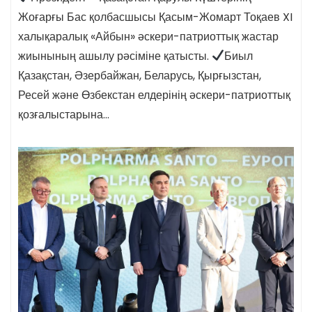
Жоғарғы Бас қолбасшысы Қасым-Жомарт Тоқаев XI
халықаралық «Айбын» әскери-патриоттық жастар
жиынының ашылу рәсіміне қатысты.
Биыл
Қазақстан, Әзербайжан, Беларусь, Қырғызстан,
Ресей және Өзбекстан елдерінің әскери-патриоттық
қозғалыстарына…