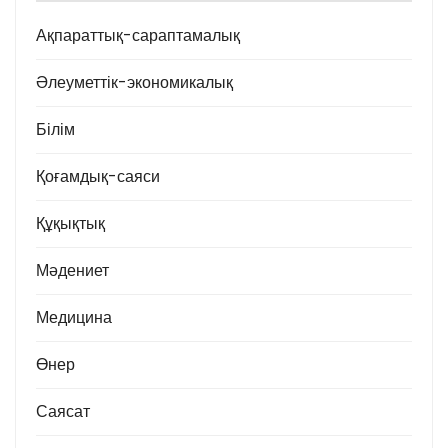
Ақпараттық-сараптамалық
Әлеуметтік-экономикалық
Білім
Қоғамдық-саяси
Құқықтық
Мәдениет
Медицина
Өнер
Саясат