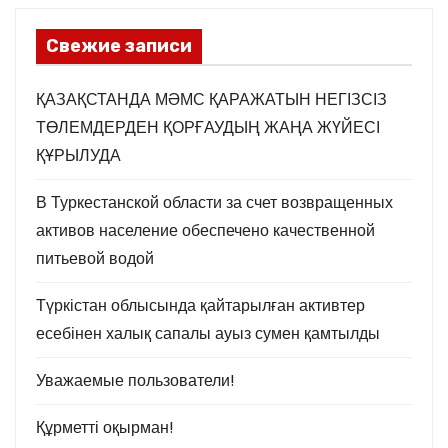
а
Свежие записи
ц
и
ҚАЗАҚСТАНДА МӘМС ҚАРАЖАТЫН НЕГІЗСІЗ
ТӨЛЕМДЕРДЕН ҚОРҒАУДЫҢ ЖАҢА ЖҮЙЕСІ
я
ҚҰРЫЛУДА
з
В Туркестанской области за счет возвращенных
а
активов население обеспечено качественной
питьевой водой
п
и
Түркістан облысында қайтарылған активтер
есебінен халық сапалы ауыз сумен қамтылды
с
Уважаемые пользователи!
е
Құрметті оқырман!
й