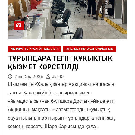
АҚПАРАТТЫҚ-САРАПТАМАЛЫҚ
ӘЛЕУМЕТТІК-ЭКОНОМИКАЛЫҚ
ТҰРҒЫНДАРҒА ТЕГІН ҚҰҚЫҚТЫҚ
ҚЫЗМЕТ КӨРСЕТІЛДІ
Июн 25, 2025
Jsk.kz
Шымкентте «Халық заңгері» акциясы жалғасын
тапты. Қала әкімінің тапсырмасымен
ұйымдастырылған бұл шара Достық үйінде өтті.
Акцияның мақсаты – азаматтардың құқықтық
сауаттылығын арттырып, тұрғындарға тегін заң
көмегін көрсету. Шара барысында қала…