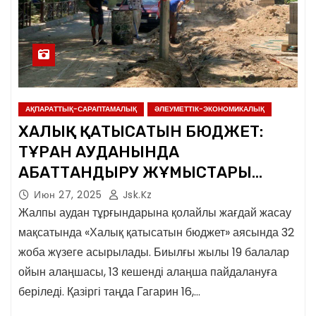
АҚПАРАТТЫҚ-САРАПТАМАЛЫҚ
ӘЛЕУМЕТТІК-ЭКОНОМИКАЛЫҚ
ХАЛЫҚ ҚАТЫСАТЫН БЮДЖЕТ:
ТҰРАН АУДАНЫНДА
АБАТТАНДЫРУ ЖҰМЫСТАРЫ
АТҚАРЫЛУДА
Июн 27, 2025
Jsk.kz
Жалпы аудан тұрғындарына қолайлы жағдай жасау
мақсатында «Халық қатысатын бюджет» аясында 32
жоба жүзеге асырылады. Биылғы жылы 19 балалар
ойын алаңшасы, 13 кешенді алаңша пайдалануға
беріледі. Қазіргі таңда Гагарин 16,…