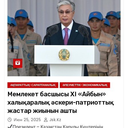
АҚПАРАТТЫҚ-САРАПТАМАЛЫҚ
ӘЛЕУМЕТТІК-ЭКОНОМИКАЛЫҚ
Мемлекет басшысы XI «Айбын»
халықаралық әскери-патриоттық
жастар жиынын ашты
Июн 25, 2025
Jsk.kz
Президент – Қазақстан Қарулы Күштерінің