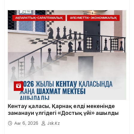
АҚПАРАТТЫҚ-САРАПТАМАЛЫҚ
ӘЛЕУМЕТТІК-ЭКОНОМИКАЛЫҚ
Кентау қаласы, Қарнақ елді мекенінде
заманауи үлгідегі «Достық үйі» ашылды
Авг 6, 2026
Jsk.kz