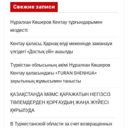
Свежие записи
Нұралхан Көшеров Кентау тұрғындарымен
кездесті:
Кентау қаласы, Қарнақ елді мекенінде заманауи
үлгідегі «Достық үйі» ашылды
Түркістан облысының әкімі Нұралхан Көшеров
Кентау қаласындағы «TURAN SHENHUA»
зауытының жұмысымен танысты
ҚАЗАҚСТАНДА МӘМС ҚАРАЖАТЫН НЕГІЗСІЗ
ТӨЛЕМДЕРДЕН ҚОРҒАУДЫҢ ЖАҢА ЖҮЙЕСІ
ҚҰРЫЛУДА
В Туркестанской области за счет возвращенных