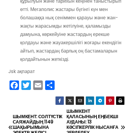
құрылуын және тарихын кеңінен таныстырып
өтті. Мегаполис жастары бүгінгі күн мен
болашаққа нық сеніммен қарауы жəне жан-
жақты жарасымды жетілуіне, қаламызды
дамуына, көркейуіне жастардың ерекше
қолдауы және жауакершілігі жоғары екендігін
айтып, жастардаң барлық оң бастамаларын
қолдайтынын жеткізді.
Jsk ақпарат
F
T
E
О
a
w
m
тп
c
itt
ai
р
e
er
l
а
ШЫМКЕНТ
Н
ШЫМКЕНТ: СОЛТҮСТІК
ҚАЛАСЫНЫҢ ЕҢБЕКШІ
b
в
САЯЖАЙДЫҢ 1149
АУДАНЫ: 13
а
ШАҚЫРЫМЫНА
КӘСІПКЕРЛІК НЫСАНҒА
o
и
ЭЛЕКТР ЖЕЛІСІ
ЗЕРДЕЛЕУ