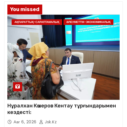
You missed
АҚПАРАТТЫҚ-САРАПТАМАЛЫҚ
ӘЛЕУМЕТТІК-ЭКОНОМИКАЛЫҚ
Нұралхан Көшеров Кентау тұрғындарымен
кездесті:
Авг 6, 2026
Jsk.kz