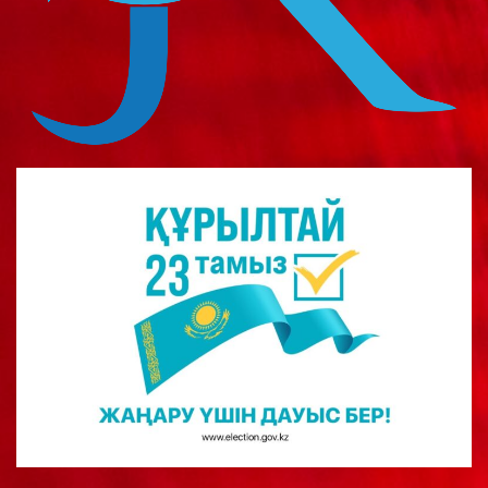
о
м
у