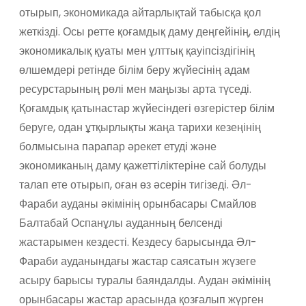
отырып, экономикада айтарлықтай табысқа қол
жеткізді. Осы ретте қоғамдық даму деңгейінің, елдің
экономикалық қуаты мен ұлттық қауіпсіздігінің
өлшемдері ретінде білім беру жүйесінің адам
ресурстарының рөлі мен маңызы арта түседі.
Қоғамдық қатынастар жүйесіндегі өзгерістер білім
беруге, одан ұтқырлықты жаңа тарихи кезеңінің
болмысына парапар әрекет етуді және
экономиканың даму қажеттіліктеріне сай болуды
талап ете отырып, оған өз әсерін тигізеді. Әл-
Фараби ауданы әкімінің орынбасары Смайлов
Балтабай Оспанұлы ауданның белсенді
жастарымен кездесті. Кездесу барысында Әл-
Фараби ауданындағы жастар саясатын жүзеге
асыру барысы туралы баяндалды. Аудан әкімінің
орынбасары жастар арасында қозғалып жүрген