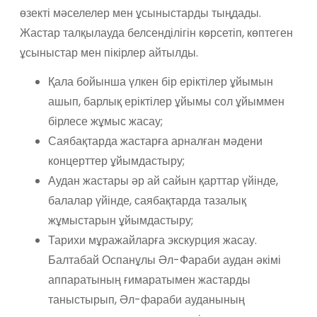
өзекті мәселелер мен ұсыныстарды тыңдады.
Жастар талқылауда белсенділігін көрсетіп, көптеген
ұсыныстар мен пікірлер айтылды.
Қала бойынша үлкен бір еріктілер ұйымын
ашып, барлық еріктілер ұйымы сол ұйыммен
бірлесе жұмыс жасау;
Саябақтарда жастарға арналған мәдени
концерттер ұйымдастыру;
Аудан жастары әр ай сайын қарттар үйінде,
балалар үйінде, саябақтарда тазалық
жұмыстарын ұйымдастыру;
Тарихи мұражайларға экскурция жасау.
Балтабай Оспанұлы Әл-Фараби аудан әкімі
аппаратының ғимаратымен жастарды
таныстырып, Әл-фараби ауданының