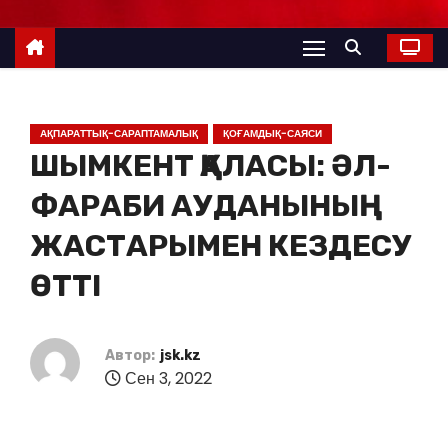
АҚПАРАТТЫҚ-САРАПТАМАЛЫҚ
ҚОҒАМДЫҚ-САЯСИ
ШЫМКЕНТ ҚАЛАСЫ: ӘЛ-
ФАРАБИ АУДАНЫНЫҢ
ЖАСТАРЫМЕН КЕЗДЕСУ
ӨТТІ
Автор:
jsk.kz
Сен 3, 2022