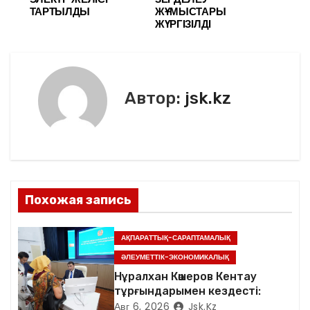
в
ТАРТЫЛДЫ
ЖҰМЫСТАРЫ
o
ть
ЖҮРГІЗІЛДІ
k
и
г
Автор:
jsk.kz
а
ц
и
я
Похожая запись
п
АҚПАРАТТЫҚ-САРАПТАМАЛЫҚ
о
ӘЛЕУМЕТТІК-ЭКОНОМИКАЛЫҚ
з
Нұралхан Көшеров Кентау
тұрғындарымен кездесті:
а
Авг 6, 2026
Jsk.kz