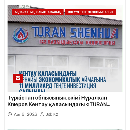
АҚПАРАТТЫҚ-САРАПТАМАЛЫҚ
ӘЛЕУМЕТТІК-ЭКОНОМИКАЛЫҚ
Түркістан облысының әкімі Нұралхан
Көшеров Кентау қаласындағы «TURAN
SHENHUA» зауытының жұмысымен
Авг 6, 2026
Jsk.kz
танысты