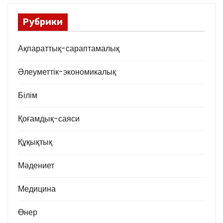
Рубрики
Ақпараттық-сараптамалық
Әлеуметтік-экономикалық
Білім
Қоғамдық-саяси
Құқықтық
Мәдениет
Медицина
Өнер