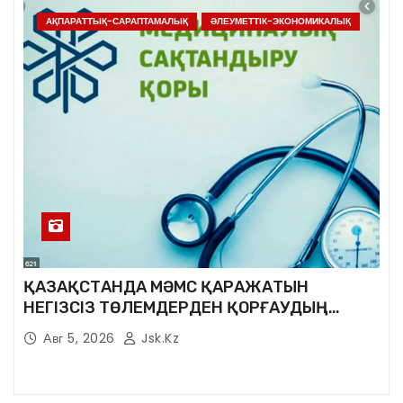
АҚПАРАТТЫҚ-САРАПТАМАЛЫҚ
ӘЛЕУМЕТТІК-ЭКОНОМИКАЛЫҚ
ҚАЗАҚСТАНДА МӘМС ҚАРАЖАТЫН
НЕГІЗСІЗ ТӨЛЕМДЕРДЕН ҚОРҒАУДЫҢ
ЖАҢА ЖҮЙЕСІ ҚҰРЫЛУДА
Авг 5, 2026
Jsk.kz