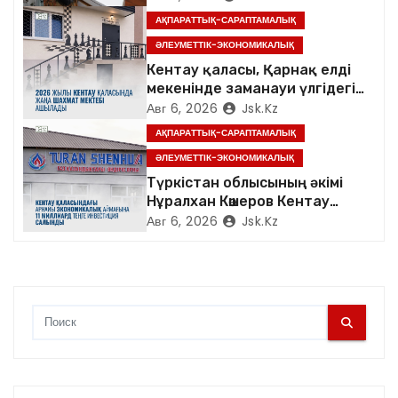
АҚПАРАТТЫҚ-САРАПТАМАЛЫҚ
п
ӘЛЕУМЕТТІК-ЭКОНОМИКАЛЫҚ
и
Кентау қаласы, Қарнақ елді
мекенінде заманауи үлгідегі
с
«Достық үйі» ашылды
Авг 6, 2026
Jsk.kz
АҚПАРАТТЫҚ-САРАПТАМАЛЫҚ
я
ӘЛЕУМЕТТІК-ЭКОНОМИКАЛЫҚ
м
Түркістан облысының әкімі
Нұралхан Көшеров Кентау
қаласындағы «TURAN
Авг 6, 2026
Jsk.kz
SHENHUA» зауытының
жұмысымен танысты