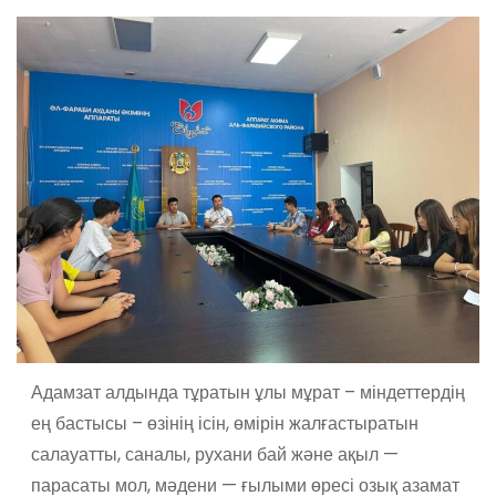
Адамзат алдында тұратын ұлы мұрат – міндеттердің
ең бастысы – өзінің ісін, өмірін жалғастыратын
салауатты, саналы, рухани бай және ақыл —
парасаты мол, мәдени — ғылыми өресі озық азамат