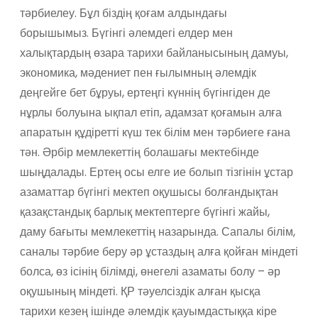
тәрбиелеу. Бұл біздің қоғам алдындағы
борышымыз.
Бүгінгі әлемдегі елдер мен
халықтардың өзара тарихи байланысының дамуы,
экономика, мәдениет пен ғылымның әлемдік
деңгейге бет бұруы, ертеңгі күннің бүгінгіден де
нұрлы болуына ықпал етіп, адамзат қоғамын алға
апаратын құдіретті күш тек білім мен тәрбиеге ғана
тән. Әрбір мемлекеттің болашағы мектебінде
шыңдалады. Ертең осы елге ие болып тізгінін ұстар
азаматтар бүгінгі мектеп оқушысы болғандықтан
қазақстандық барлық мектептерге бүгінгі жайы,
даму бағыты мемлекеттің назарында. Сапалы білім,
саналы тәрбие беру әр ұстаздың алға қойған міндеті
болса, өз ісінің білімді, өнегелі азаматы болу – әр
оқушының міндеті. ҚР тәуелсіздік алған қысқа
тарихи кезең ішінде әлемдік қауымдастыққа кіре