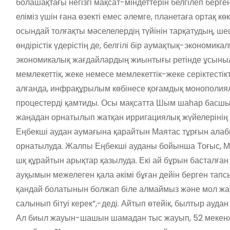
болашақтағы негізгі мақсат-міндеттерін белгілеп берг
еліміз үшін ғана өзекті емес әлемге, планетаға ортақ 
осындай толғақты мәселелердің түйінін тарқатудың, 
өндірістік үдерістің де, белгілі бір аумақтық-экономик
экономикалық жағдайлардың жиынтығы ретінде ұсын
мемлекеттік, жеке немесе мемлекеттік-жеке серіктес
алғанда, инфрақұрылым көбінесе қоғамдық монополияла
процестерді қамтиды. Осы мақсатта Шым шаһар басшыс
жаңадан орнатылып жатқан ирригациялық жүйелерінің қ
Еңбекші аудан аумағына қарайтын Маятас тұрғын алаб
орнатылуда. Жалпы Еңбекші ауданы бойынша Тоғыс, М
шқ құрайтын арықтар қазылуда. Екі ай бұрын басталғ
ауқымын межелеген қала әкімі бұған дейін берген тап
қандай болатынын болжап біле алмаймыз және мол ж
салынып бітуі керек”,-деді. Айтып өтейік, былтыр ауд
Ал биыл жауын-шашын шамадан тыс жауып, 52 мекенжай