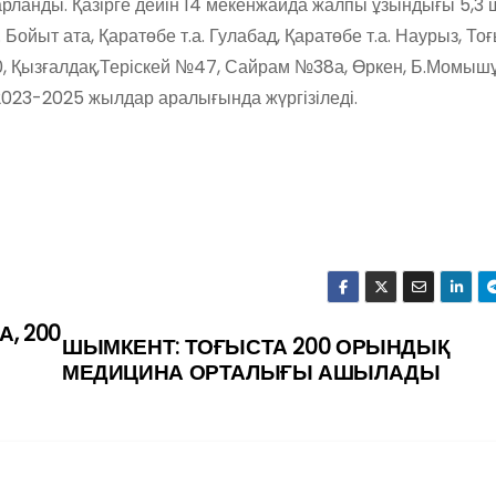
рланды. Қазірге дейін 14 мекенжайда жалпы ұзындығы 5,3 
Бойыт ата, Қаратөбе т.а. Гулабад, Қаратөбе т.а. Наурыз, Тоғы
90, Қызғалдақ,Теріскей №47, Сайрам №38а, Өркен, Б.Момыш
2023-2025 жылдар аралығында жүргізіледі.
, 200
ШЫМКЕНТ: ТОҒЫСТА 200 ОРЫНДЫҚ
МЕДИЦИНА ОРТАЛЫҒЫ АШЫЛАДЫ