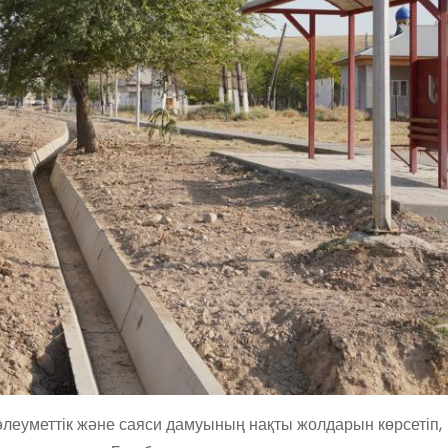
 әлеуметтік және саяси дамуының нақты жолдарын көрсетіп,