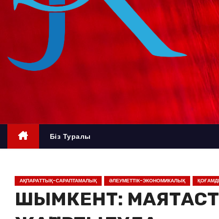
о
м
у
Біз Туралы
АҚПАРАТТЫҚ-САРАПТАМАЛЫҚ
ӘЛЕУМЕТТІК-ЭКОНОМИКАЛЫҚ
ҚОҒАМД
ШЫМКЕНТ: МАЯТАСТ