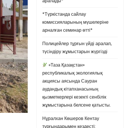
аралады*
*Түркістанда сайлау
комиссияларының мүшелеріне
арналған семинар өтті*
Полицейлер тұрғын үйді аралап,
түсіндіру жұмыстарын жүргізді
«Таза Қазақстан»
республикалық экологиялық
акциясы аясында Сауран
аудандық кітапханасының
қызметкерлері кезекті сенбілік
жұмыстарына белсене қатысты.
Нұралхан Көшеров Кентау
тұрғындарымен кездесті: