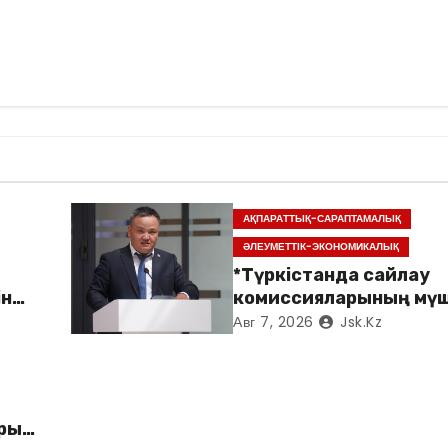
АҚПАРАТТЫҚ-САРАПТАМАЛЫҚ
ӘЛЕУМЕТТІК-ЭКОНОМИКАЛЫҚ
*Түркістанда сайлау
ін
комиссияларының мүш
арналған семинар өтті*
Авг 7, 2026
Jsk.kz
арын