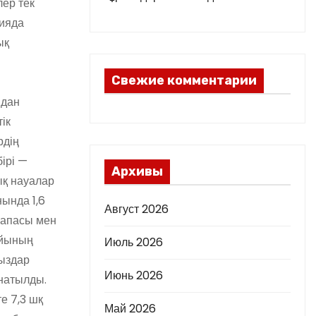
лер тек
гияда
ық
Свежие комментарии
ыдан
ік
рдің
ірі —
Архивы
ық науалар
ында 1,6
Август 2026
сапасы мен
айының
Июль 2026
ыздар
Июнь 2026
рнатылды.
е 7,3 шқ
Май 2026