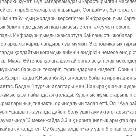
ен тарихи құжат. Бұл бағдарламадағы қарастырылған мәселе
көкейкесті проблемалар екені шындық. Сондай-ақ, бұл страте
шешімін табу¬дың жолдары көрсетілген. Инфрақұрылым барл
алық білімнің де дамуын қамтамасыз ететін әлеуметтік және
ылады. Инфрақұрылымды жақсартуға байланысты жобалар
тіктер арқылы қаржыландырылуы мүмкін. Экономикалық тұрғ
рды қолдайтын қоғамдық өнімнің өндірісін немесе өндіріст
ы Мұрат Әйтенов қалаға шалғай орналасқан елді мекенде
ұрылыс барысын тексеріп, тұрғындармен кездесті. Соның б
ы. Қазіргі таңда Қ.Нысанбайұлы көшесі бойына ирригациял
аятас, Бадам-1 тұрғын алаптары мен Шаңырақ шағын аудан
ан жұмыс қазан айында аяқталады. Құрылыс жұмыстарының 
сырмаларының тиянақты орындалуын талап етті. Ол: “Ауа р
ауын-шашын жауғанда дайын болу үшін аумақтағы арыз-ат
ан аумағында 13 мекенжайда 3,3 шқ ирригациялық арықтар о
да су көлдеген. Су басуды алдын-алу үшін бірінші кезект