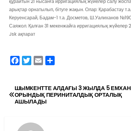
құрайтын 21 нысанға ирригациялық жүйелер салу жоспа
арықтар орнатылып, бітуге жақын. Олар: Қарабастау т.а. 
Керуенсарай, Бадам-1 т.а. Досметов, Ш.Уалиханов №1
Саяжол. Қалған 31 мекенжайға ирригациялық жүйелер 
Jsk ақпарат
F
T
E
О
a
w
m
тп
c
itt
ai
р
e
er
l
а
ШЫМКЕНТТЕ АЛДАҒЫ 3 ЖЫЛДА 5 ЕМХАНА
Н
ОРЫНДЫҚ ПЕРИНИТАЛДЫҚ ОРТАЛЫҚ
b
в
а
АШЫЛАДЫ
o
и
в
o
ть
k
и