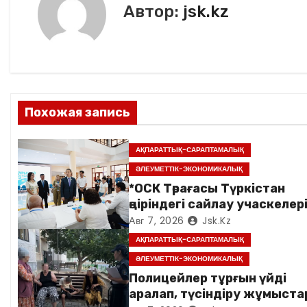
Автор:
jsk.kz
г
а
ц
и
Похожая запись
я
АҚПАРАТТЫҚ-САРАПТАМАЛЫҚ
п
ӘЛЕУМЕТТІК-ЭКОНОМИКАЛЫҚ
о
*ОСК Төрағасы Түркістан
өңіріндегі сайлау учаскелер
з
аралады*
Авг 7, 2026
Jsk.kz
АҚПАРАТТЫҚ-САРАПТАМАЛЫҚ
а
ӘЛЕУМЕТТІК-ЭКОНОМИКАЛЫҚ
п
Полицейлер тұрғын үйді
аралап, түсіндіру жұмыст