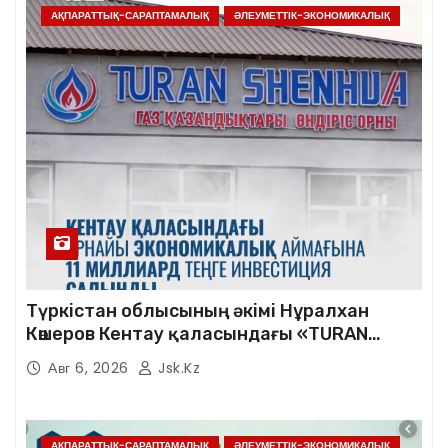
АҚПАРАТТЫҚ-САРАПТАМАЛЫҚ
ӘЛЕУМЕТТІК-ЭКОНОМИКАЛЫҚ
Түркістан облысының әкімі Нұралхан
Көшеров Кентау қаласындағы «TURAN
SHENHUA» зауытының жұмысымен
Авг 6, 2026
Jsk.kz
танысты
АҚПАРАТТЫҚ-САРАПТАМАЛЫҚ
ӘЛЕУМЕТТІК-ЭКОНОМИКАЛЫҚ