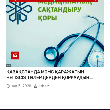
ҚАЗАҚСТАНДА МӘМС ҚАРАЖАТЫН
НЕГІЗСІЗ ТӨЛЕМДЕРДЕН ҚОРҒАУДЫҢ
ЖАҢА ЖҮЙЕСІ ҚҰРЫЛУДА
Авг 5, 2026
Jsk.kz