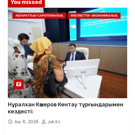
You missed
АҚПАРАТТЫҚ-САРАПТАМАЛЫҚ
ӘЛЕУМЕТТІК-ЭКОНОМИКАЛЫҚ
Нұралхан Көшеров Кентау тұрғындарымен
кездесті:
Авг 6, 2026
Jsk.kz