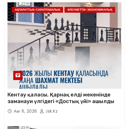
АҚПАРАТТЫҚ-САРАПТАМАЛЫҚ
ӘЛЕУМЕТТІК-ЭКОНОМИКАЛЫҚ
Кентау қаласы, Қарнақ елді мекенінде
заманауи үлгідегі «Достық үйі» ашылды
Авг 6, 2026
Jsk.kz