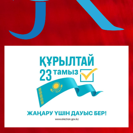
о
м
у