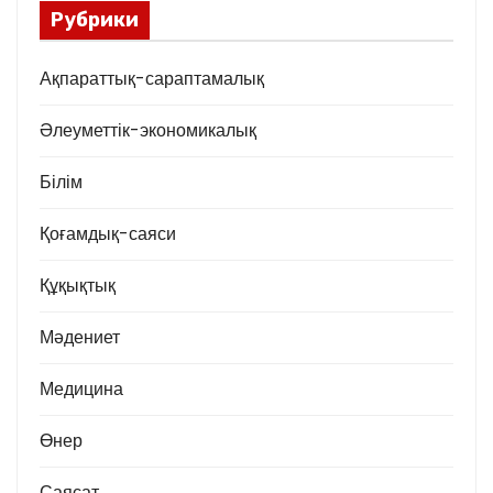
Рубрики
Ақпараттық-сараптамалық
Әлеуметтік-экономикалық
Білім
Қоғамдық-саяси
Құқықтық
Мәдениет
Медицина
Өнер
Саясат