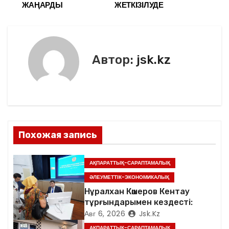
b
в
ЖАҢАРДЫ
ЖЕТКІЗІЛУДЕ
а
o
и
в
o
ть
k
и
Автор:
jsk.kz
г
а
ц
Похожая запись
и
я
АҚПАРАТТЫҚ-САРАПТАМАЛЫҚ
ӘЛЕУМЕТТІК-ЭКОНОМИКАЛЫҚ
п
Нұралхан Көшеров Кентау
тұрғындарымен кездесті:
о
Авг 6, 2026
Jsk.kz
з
АҚПАРАТТЫҚ-САРАПТАМАЛЫҚ