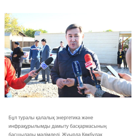
Бұл туралы қалалық энергетика және
инфрақұрылымды дамыту басқармасының
басшылары мәлімдеді. Жуырда Көкбұлақ