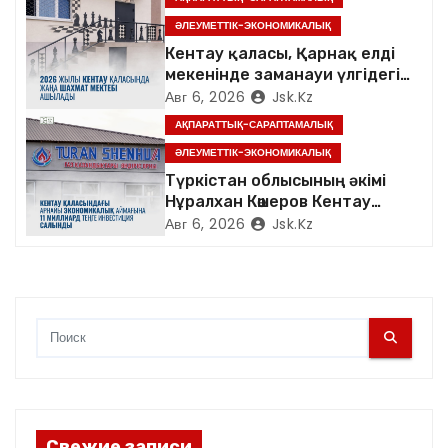
ӘЛЕУМЕТТІК-ЭКОНОМИКАЛЫҚ
а
Кентау қаласы, Қарнақ елді
п
мекенінде заманауи үлгідегі
«Достық үйі» ашылды
Авг 6, 2026
Jsk.kz
и
АҚПАРАТТЫҚ-САРАПТАМАЛЫҚ
ӘЛЕУМЕТТІК-ЭКОНОМИКАЛЫҚ
с
Түркістан облысының әкімі
я
Нұралхан Көшеров Кентау
қаласындағы «TURAN
Авг 6, 2026
Jsk.kz
м
SHENHUA» зауытының
жұмысымен танысты
Свежие записи