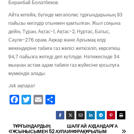
Боранбай Болатбеков.
Айта кетейік, бүгінде мегаполис тұрғындарының 93
пайызы көгілдір отынмен қамтылған. Жыл соңына
дейін, Тұран, Ақтас-1, Ақтас-2, Нұртас, Батыс,
Сәуле-276 орам, Ақжар және Арғымақ елді
мекендеріне табиғи газ желісі жеткізіліп, көрсеткіш
94,7 пайызға жетеді деп күтілуде. Нәтижесінде 34
мыңнан астам адам табиғи газ жүйесіне қосылуға
мүмкіндік алады.
Jsk ақпарат
F
T
E
О
a
w
m
тп
c
itt
ai
р
e
er
l
а
ТҰРҒЫНДАРДЫҢ
ШАЛҒАЙ АУДАНДАРҒА
Н
ҰСЫНЫСЫМЕН 52 АУЛА
ИНФРАҚҰРЫЛЫМ