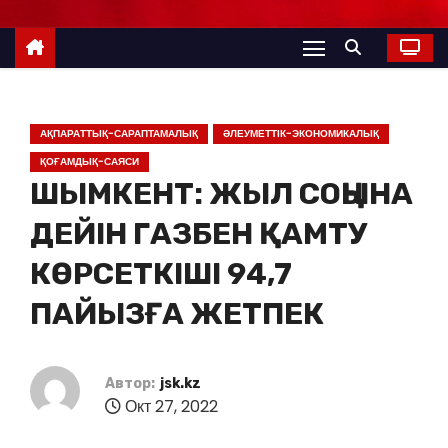
АҚПАРАТТЫҚ-САРАПТАМАЛЫҚ
ӘЛЕУМЕТТІК-ЭКОНОМИКАЛЫҚ
ҚОҒАМДЫҚ-САЯСИ
ШЫМКЕНТ: ЖЫЛ СОҢЫНА
ДЕЙІН ГАЗБЕН ҚАМТУ
КӨРСЕТКІШІ 94,7
ПАЙЫЗҒА ЖЕТПЕК
Автор:
jsk.kz
Окт 27, 2022