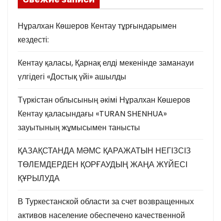
Нұралхан Көшеров Кентау тұрғындарымен
кездесті:
Кентау қаласы, Қарнақ елді мекенінде заманауи
үлгідегі «Достық үйі» ашылды
Түркістан облысының әкімі Нұралхан Көшеров
Кентау қаласындағы «TURAN SHENHUA»
зауытының жұмысымен танысты
ҚАЗАҚСТАНДА МӘМС ҚАРАЖАТЫН НЕГІЗСІЗ
ТӨЛЕМДЕРДЕН ҚОРҒАУДЫҢ ЖАҢА ЖҮЙЕСІ
ҚҰРЫЛУДА
В Туркестанской области за счет возвращенных
активов население обеспечено качественной