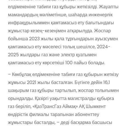
елдімекеніне табиғи газ құбыры жеткізілді. Жауапты
мамандардың мәліметінше, шаһарда инженерлік
инфрақұрылыммен қамтамасыз ету бағытындағы
жұмыстар кезең-кезеңімен атқарылуда. Жоспар
бойынша 2023 жылы қала тұрғындарын ауызсумен
қамтамасыз ету мәселесі толық шешілсе, 2024-
2025 жылдары газ және электр қуатымен
қамтамасыз ету көрсеткіші 100 пайыз болады.
– Көкбұлақ елдімекеніне табиғи газ құбырын жеткізу
жұмысы 2021 жылы басталған. Бүгінге дейін 16,1
шақырым газ құбыры тартылып, жоспар толығымен
орындалды. Қазіргі уақытта магистралды құбырға
газ беріліп, «ҚазТрансГаз Аймақ» АҚ Шымкент
өндірістік филиалы тарапынан абоненттеу
жұмыстары басталды, – деді басқарма басшысы