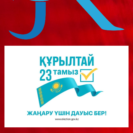
о
м
у