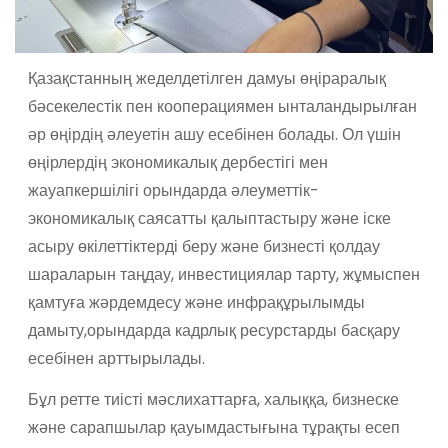
Қазақстанның жеделдетілген дамуы өңіраралық
бәсекелестік пен кооперациямен ынталандырылған
әр өңірдің әлеуетін ашу есебінен болады. Ол үшін
өңірлердің экономикалық дербестігі мен
жауапкершілігі орындарда әлеуметтік-
экономикалық саясатты қалыптастыру және іске
асыру өкілеттіктерді беру және бизнесті қолдау
шараларын таңдау, инвестициялар тарту, жұмыспен
қамтуға жәрдемдесу және инфрақұрылымды
дамыту,орындарда кадрлық ресурстарды басқару
есебінен арттырылады.
Бұл ретте тиісті мәслихаттарға, халыққа, бизнеске
және сарапшылар қауымдастығына тұрақты есеп