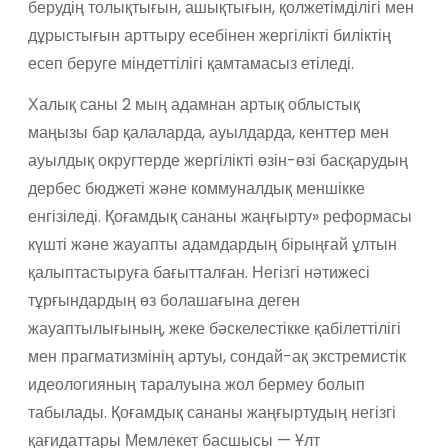
берудің толықтығын, ашықтығын, қолжетімділігі мен
дұрыстығын арттыру есебінен жергілікті биліктің
есеп беруге міндеттілігі қамтамасыз етіледі.
Халық саны 2 мың адамнан артық облыстық
маңызы бар қалаларда, ауылдарда, кенттер мен
ауылдық округтерде жергілікті өзін-өзі басқарудың
дербес бюджеті және коммуналдық меншікке
енгізіледі. Қоғамдық сананы жаңғырту» реформасы
күшті және жауапты адамдардың бірыңғай ұлтын
қалыптастыруға бағытталған. Негізгі нәтижесі
тұрғындардың өз болашағына деген
жауаптылығының, жеке бәскелестікке қабілеттілігі
мен прагматизмінің артуы, сондай-ақ экстремистік
идеологияның таралуына жол бермеу болып
табылады. Қоғамдық сананы жаңғыртудың негізгі
қағидаттары Мемлекет басшысы — Ұлт