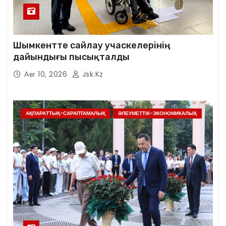
Шымкентте сайлау учаскелерінің
дайындығы пысықталды
Авг 10, 2026
Jsk.kz
АҚПАРАТТЫҚ-САРАПТАМАЛЫҚ
ӘЛЕУМЕТТІК-ЭКОНОМИКАЛЫҚ