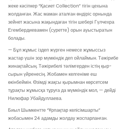
жеке кәсіпкер “Қасиет Collection” тігін цехына
жолданған. Жас маман аталған өндіріс орнында
зейнет жасына жақындаған тігін шебері Гүлчехра
Егембердиевамен (суретте) орын ауыстыратын
болады.
— Бұл жұмыс іздеп жүрген немесе жұмыссыз
жастар үшін зор мүмкіндік деп ойлаймын. Тәжірибе
жинақтайсың. Тәжірибелі тәлімгерден істің қыр-
сырын үйренесің. Жобамен келгеніме еш
өкінбеймін. Өзімді жақсы қырымнан көрсетсем
тұрақты жұмысқа тұруға да мүмкіндік мол, — дейді
Нилюфар Убайдуллаева.
Биыл Шымкентте “Ұрпақтар келісімшарты”
жобасымен 24 адамды жолдау жоспарланған.