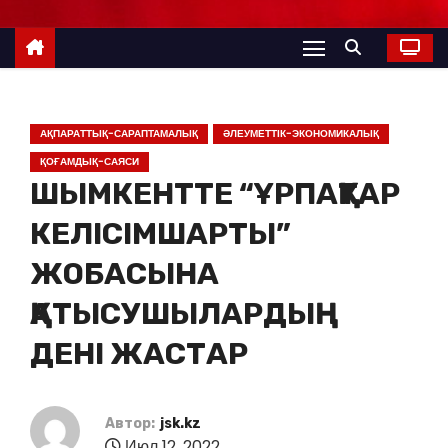
АҚПАРАТТЫҚ-САРАПТАМАЛЫҚ
ӘЛЕУМЕТТІК-ЭКОНОМИКАЛЫҚ
ҚОҒАМДЫҚ-САЯСИ
ШЫМКЕНТТЕ “ҰРПАҚТАР
КЕЛІСІМШАРТЫ”
ЖОБАСЫНА
ҚАТЫСУШЫЛАРДЫҢ
ДЕНІ ЖАСТАР
Автор:
jsk.kz
Июл 12, 2022