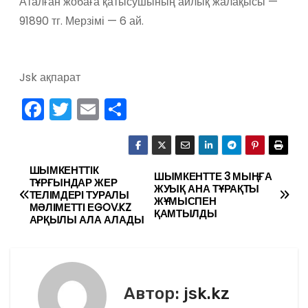
Аталған жобаға қатысушының айлық жалақысы —
91890 тг. Мерзімі — 6 ай.
Jsk ақпарат
F
T
E
О
a
w
m
тп
c
itt
ai
р
e
er
l
а
ШЫМКЕНТТІК
Н
ШЫМКЕНТТЕ 3 МЫҢҒА
ТҰРҒЫНДАР ЖЕР
ЖУЫҚ АНА ТҰРАҚТЫ
b
в
ТЕЛІМДЕРІ ТУРАЛЫ
а
ЖҰМЫСПЕН
МӘЛІМЕТТІ ЕGOV.KZ
o
и
ҚАМТЫЛДЫ
АРҚЫЛЫ АЛА АЛАДЫ
в
o
ть
k
и
г
Автор:
jsk.kz