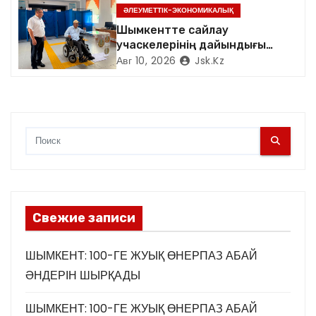
ӘЛЕУМЕТТІК-ЭКОНОМИКАЛЫҚ
я
Шымкентте сайлау
учаскелерінің дайындығы
м
пысықталды
Авг 10, 2026
Jsk.kz
Свежие записи
ШЫМКЕНТ: 100-ГЕ ЖУЫҚ ӨНЕРПАЗ АБАЙ
ӘНДЕРІН ШЫРҚАДЫ
ШЫМКЕНТ: 100-ГЕ ЖУЫҚ ӨНЕРПАЗ АБАЙ