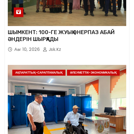
ШЫМКЕНТ: 100-ГЕ ЖУЫҚ ӨНЕРПАЗ АБАЙ
ӘНДЕРІН ШЫРҚАДЫ
Авг 10, 2026
Jsk.kz
АҚПАРАТТЫҚ-САРАПТАМАЛЫҚ
ӘЛЕУМЕТТІК-ЭКОНОМИКАЛЫҚ