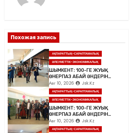
а
ц
и
Похожая запись
я
п
АҚПАРАТТЫҚ-САРАПТАМАЛЫҚ
ӘЛЕУМЕТТІК-ЭКОНОМИКАЛЫҚ
о
ШЫМКЕНТ: 100-ГЕ ЖУЫҚ
ӨНЕРПАЗ АБАЙ ӘНДЕРІН
з
ШЫРҚАДЫ
Авг 10, 2026
Jsk.kz
а
АҚПАРАТТЫҚ-САРАПТАМАЛЫҚ
ӘЛЕУМЕТТІК-ЭКОНОМИКАЛЫҚ
п
ШЫМКЕНТ: 100-ГЕ ЖУЫҚ
ӨНЕРПАЗ АБАЙ ӘНДЕРІН
и
ШЫРҚАДЫ
Авг 10, 2026
Jsk.kz
с
АҚПАРАТТЫҚ-САРАПТАМАЛЫҚ