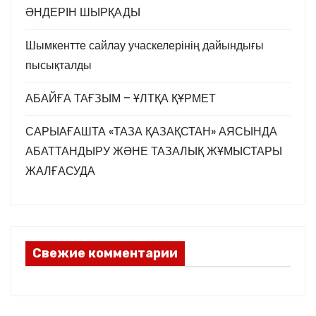
ӘНДЕРІН ШЫРҚАДЫ
Шымкентте сайлау учаскелерінің дайындығы
пысықталды
АБАЙҒА ТАҒЗЫМ – ҰЛТҚА ҚҰРМЕТ
САРЫАҒАШТА «ТАЗА ҚАЗАҚСТАН» АЯСЫНДА
АБАТТАНДЫРУ ЖӘНЕ ТАЗАЛЫҚ ЖҰМЫСТАРЫ
ЖАЛҒАСУДА
Свежие комментарии