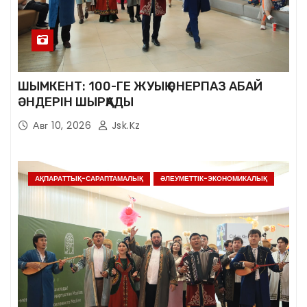
ШЫМКЕНТ: 100-ГЕ ЖУЫҚ ӨНЕРПАЗ АБАЙ
ӘНДЕРІН ШЫРҚАДЫ
Авг 10, 2026
Jsk.kz
АҚПАРАТТЫҚ-САРАПТАМАЛЫҚ
ӘЛЕУМЕТТІК-ЭКОНОМИКАЛЫҚ