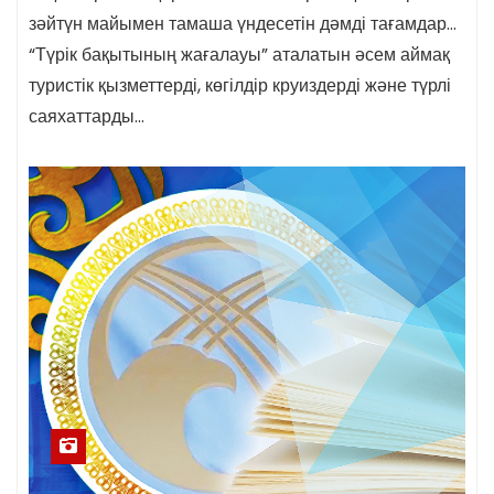
зәйтүн майымен тамаша үндесетін дәмді тағамдар…
“Түрік бақытының жағалауы” аталатын әсем аймақ
туристік қызметтерді, көгілдір круиздерді және түрлі
саяхаттарды…