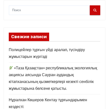
и
н
а
Свежие записи
ц
и
Полицейлер тұрғын үйді аралап, түсіндіру
жұмыстарын жүргізді
я
«Таза Қазақстан» республикалық экологиялық
з
акциясы аясында Сауран аудандық
а
кітапханасының қызметкерлері кезекті сенбілік
жұмыстарына белсене қатысты.
п
и
Нұралхан Көшеров Кентау тұрғындарымен
кездесті: