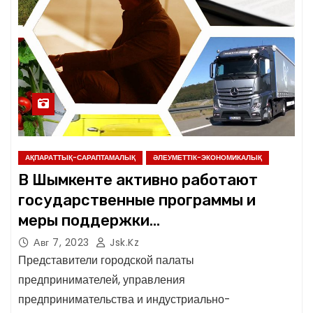
АҚПАРАТТЫҚ-САРАПТАМАЛЫҚ
ӘЛЕУМЕТТІК-ЭКОНОМИКАЛЫҚ
В Шымкенте активно работают
государственные программы и
меры поддержки
предпринимателей
Авг 7, 2023
Jsk.kz
Представители городской палаты
предпринимателей, управления
предпринимательства и индустриально-