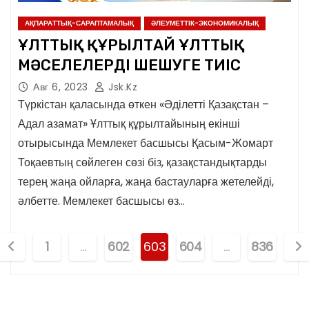
АҚПАРАТТЫҚ-САРАПТАМАЛЫҚ
ӘЛЕУМЕТТІК-ЭКОНОМИКАЛЫҚ
ҰЛТТЫҚ ҚҰРЫЛТАЙ ҰЛТТЫҚ
МӘСЕЛЕЛЕРДІ ШЕШУГЕ ТИІС
Авг 6, 2023
Jsk.kz
Түркістан қаласында өткен «Әділетті Қазақстан –
Адал азамат» Ұлттық құрылтайының екінші
отырысында Мемлекет басшысы Қасым-Жомарт
Тоқаевтың сөйлеген сөзі біз, қазақстандықтарды
терең жаңа ойларға, жаңа бастауларға жетелейді,
әлбетте. Мемлекет басшысы өз…
П
1
…
602
603
604
…
836
а
г