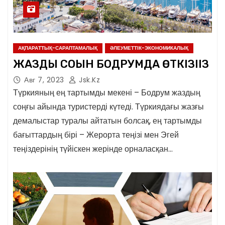
АҚПАРАТТЫҚ-САРАПТАМАЛЫҚ
ӘЛЕУМЕТТІК-ЭКОНОМИКАЛЫҚ
ЖАЗДЫҢ СОҢЫН БОДРУМДА ӨТКІЗІҢІЗ
Авг 7, 2023
Jsk.kz
Түркияның ең тартымды мекені – Бодрум жаздың
соңғы айында туристерді күтеді. Түркиядағы жазғы
демалыстар туралы айтатын болсақ, ең тартымды
бағыттардың бірі – Жерорта теңізі мен Эгей
теңіздерінің түйіскен жерінде орналасқан…