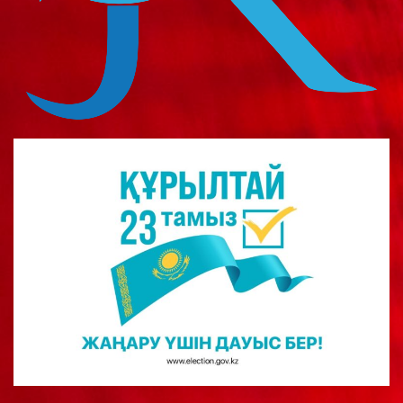
о
м
у