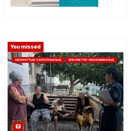
You missed
АҚПАРАТТЫҚ-САРАПТАМАЛЫҚ
ӘЛЕУМЕТТІК-ЭКОНОМИКАЛЫҚ