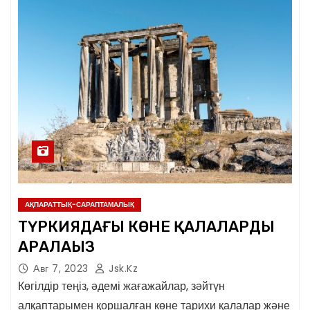
АҚПАРАТТЫҚ-САРАПТАМАЛЫҚ
ТҮРКИЯДАҒЫ КӨНЕ ҚАЛАЛАРДЫ
АРАЛАҢЫЗ
Авг 7, 2023
Jsk.kz
Көгілдір теңіз, әдемі жағажайлар, зәйтүн
алқаптарымен қоршалған көне тарихи қалалар және