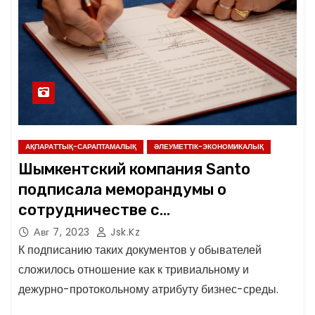
АҚПАРАТТЫҚ-САРАПТАМАЛЫҚ
ӘЛЕУМЕТТІК-ЭКОНОМИКАЛЫҚ
Шымкентский компания Santo
подписала меморандумы о
сотрудничестве с
представителями фармкомпании
Авг 7, 2023
Jsk.kz
Монголии и России.
К подписанию таких документов у обывателей
сложилось отношение как к тривиальному и
дежурно-протокольному атрибуту бизнес-среды.