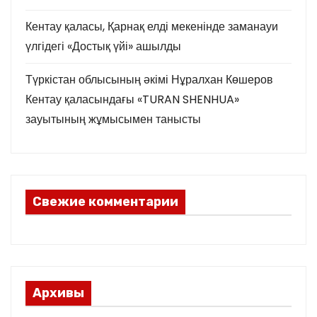
с
Кентау қаласы, Қарнақ елді мекенінде заманауи
е
үлгідегі «Достық үйі» ашылды
й
Түркістан облысының әкімі Нұралхан Көшеров
Кентау қаласындағы «TURAN SHENHUA»
зауытының жұмысымен танысты
Свежие комментарии
Архивы