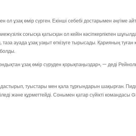
н ол ұзақ өмір сүрген. Екінші себебі достарымен әңгіме айт
ниежүзілік соғысқа қатысқан ол кейін кәсіпкерлікпен шұғылд
за ауада ұзақ уақыт өткізуге тырысады. Қарияның туған кү
болды.
Сондықтан ұзақ өмір сүруден қорықпаңыздар», — деді Рейнол
дастырып, туыстары мен қала тұрғындарын шақырған. Пи
біледі және құрметтейді. Сонымен қатар сүйікті командасы 