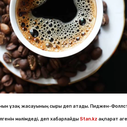
усынын ұзақ жасауының сыры деп атады. Пиджен-Фоллс
лгенін мәлімдеді, деп хабарлайды
Stan.kz
ақпарат аге