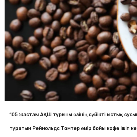
105 жастағы АҚШ тұрғыны өзінің сүйікті ыстық с
тұратын Рейнольдс Томтер өмір бойы кофе ішіп ке