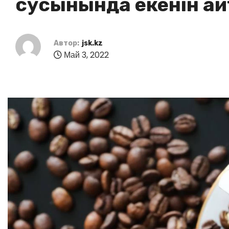
сусынында екенін а
Автор:
jsk.kz
Май 3, 2022