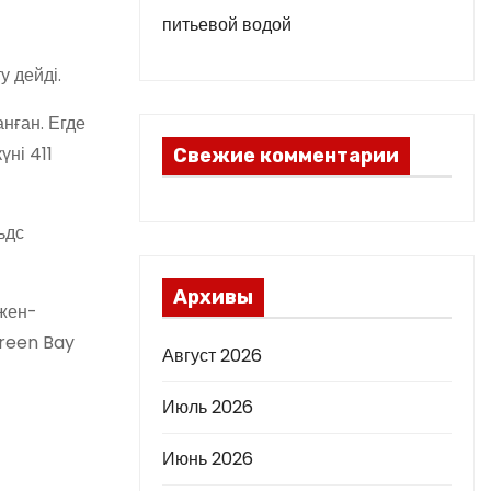
питьевой водой
у дейді.
анған. Егде
ні 411
Свежие комментарии
ьдс
Архивы
джен-
Green Bay
Август 2026
Июль 2026
Июнь 2026