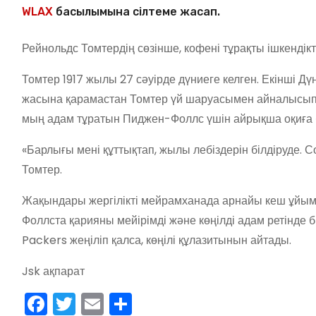
WLAX
басылымына сілтеме жасап.
Рейнольдс Томтердің сөзінше, кофені тұрақты ішкендікте
Томтер 1917 жылы 27 сәуірде дүниеге келген. Екінші Дү
жасына қарамастан Томтер үй шаруасымен айналысып, та
мың адам тұратын Пиджен-Фоллс үшін айрықша оқиға 
«Барлығы мені құттықтап, жылы лебіздерін білдіруде. 
Томтер.
Жақындары жергілікті мейрамханада арнайы кеш ұйым
Фоллста қарияны мейірімді және көңілді адам ретінде 
Packers жеңіліп қалса, көңілі құлазитынын айтады.
Jsk ақпарат
F
T
E
О