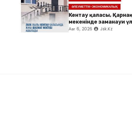
ӘЛЕУМЕТТІК-ЭКОНОМИКАЛЫҚ
Кентау қаласы, Қарнақ
мекенінде заманауи үл
«Достық үйі» ашылды
Авг 6, 2026
Jsk.kz