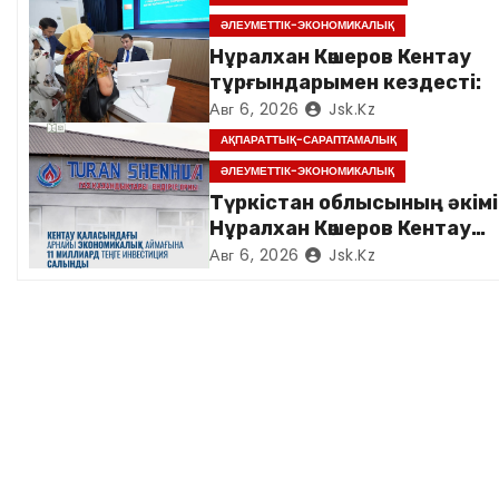
п
ӘЛЕУМЕТТІК-ЭКОНОМИКАЛЫҚ
о
Нұралхан Көшеров Кентау
тұрғындарымен кездесті:
з
Авг 6, 2026
Jsk.kz
АҚПАРАТТЫҚ-САРАПТАМАЛЫҚ
а
ӘЛЕУМЕТТІК-ЭКОНОМИКАЛЫҚ
п
Түркістан облысының әкімі
Нұралхан Көшеров Кентау
и
қаласындағы «TURAN
Авг 6, 2026
Jsk.kz
SHENHUA» зауытының
с
жұмысымен танысты
я
м