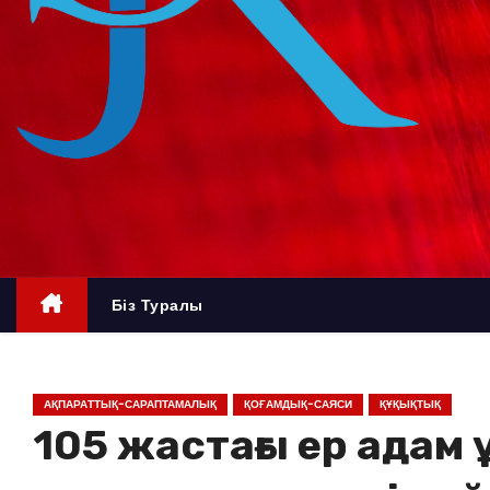
о
м
у
Біз Туралы
АҚПАРАТТЫҚ-САРАПТАМАЛЫҚ
ҚОҒАМДЫҚ-САЯСИ
ҚҰҚЫҚТЫҚ
105 жастағы ер адам