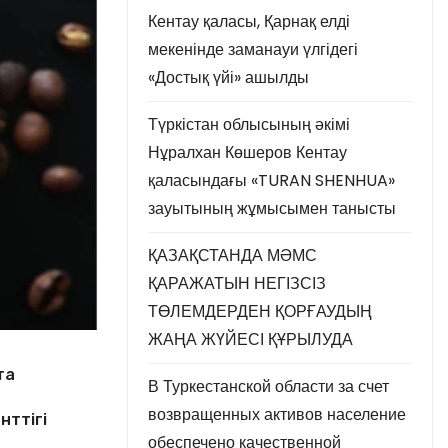
Кентау қаласы, Қарнақ елді
мекенінде заманауи үлгідегі
«Достық үйі» ашылды
Түркістан облысының әкімі
Нұралхан Көшеров Кентау
қаласындағы «TURAN SHENHUA»
зауытының жұмысымен танысты
ҚАЗАҚСТАНДА МӘМС
ҚАРАЖАТЫН НЕГІЗСІЗ
ТӨЛЕМДЕРДЕН ҚОРҒАУДЫҢ
ЖАҢА ЖҮЙЕСІ ҚҰРЫЛУДА
та
В Туркестанской области за счет
возвращенных активов население
нттігі
обеспечено качественной