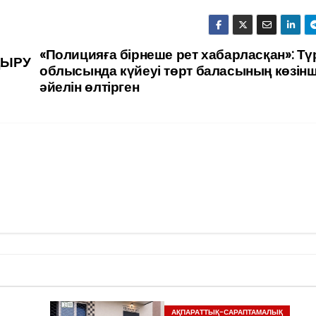
«Полицияға бірнеше рет хабарласқан»: Тү
ДЫРУ
облысында күйеуі төрт баласының көзін
әйелін өлтірген
АҚПАРАТТЫҚ-САРАПТАМАЛЫҚ