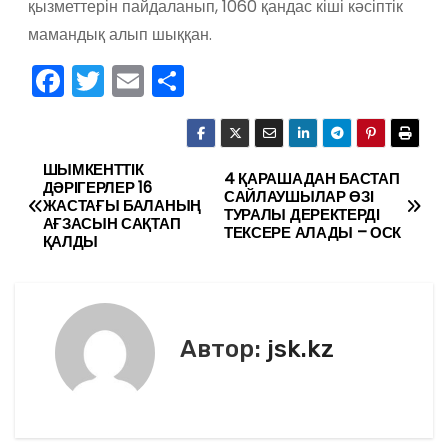
қызметтерін пайдаланып, 1060 қандас кіші кәсіптік
мамандық алып шыққан.
F
T
E
О
a
w
m
тп
c
itt
ai
р
e
er
l
а
ШЫМКЕНТТІК
Н
4 ҚАРАШАДАН БАСТАП
ДӘРІГЕРЛЕР 16
САЙЛАУШЫЛАР ӨЗІ
b
в
ЖАСТАҒЫ БАЛАНЫҢ
а
ТУРАЛЫ ДЕРЕКТЕРДІ
АҒЗАСЫН САҚТАП
o
и
ТЕКСЕРЕ АЛАДЫ – ОСК
ҚАЛДЫ
в
o
ть
k
и
г
Автор:
jsk.kz
а
ц