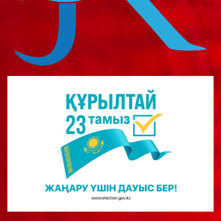
о
м
у