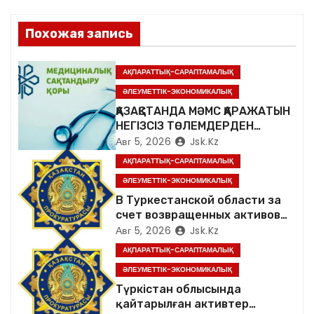
и
Похожая запись
я
п
АҚПАРАТТЫҚ-САРАПТАМАЛЫҚ
ӘЛЕУМЕТТІК-ЭКОНОМИКАЛЫҚ
о
ҚАЗАҚСТАНДА МӘМС ҚАРАЖАТЫН
НЕГІЗСІЗ ТӨЛЕМДЕРДЕН
з
ҚОРҒАУДЫҢ ЖАҢА ЖҮЙЕСІ
Авг 5, 2026
Jsk.kz
ҚҰРЫЛУДА
а
АҚПАРАТТЫҚ-САРАПТАМАЛЫҚ
ӘЛЕУМЕТТІК-ЭКОНОМИКАЛЫҚ
п
В Туркестанской области за
счет возвращенных активов
и
население обеспечено
Авг 5, 2026
Jsk.kz
качественной питьевой водой
с
АҚПАРАТТЫҚ-САРАПТАМАЛЫҚ
ӘЛЕУМЕТТІК-ЭКОНОМИКАЛЫҚ
я
Түркістан облысында
қайтарылған активтер
м