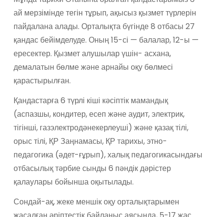
ай мерзімінде тегін тұрып, ақысыз қызмет түрлерін
пайдалана алады. Орталықта бүгінде 8 отбасы 27
қандас бейімделуде. Оның 15-сі — балалар, 12-ы —
ересектер. Қызмет алушылар үшін- асхана,
демалатын бөлме және арнайы оқу бөлмесі
қарастырылған.
Қандастарға 6 түрлі кіші кәсіптік мамандық
(аспазшы, кондитер, есеп және аудит, электрик,
тігінші, газэлектродәнекерлеуші) және қазақ тілі,
орыс тілі, ҚР Заңнамасы, ҚР тарихы, этно-
педагогика (әдет-ғұрып), халық педагогикасындағы
отбасылық тәрбие сынды 6 пәндік дәрістер
қалаулары бойынша оқытылады.
Сондай-ақ, жеке меншік оқу орталықтарымен
жасалған әріптестік байланыс аясында, 5-17 жас