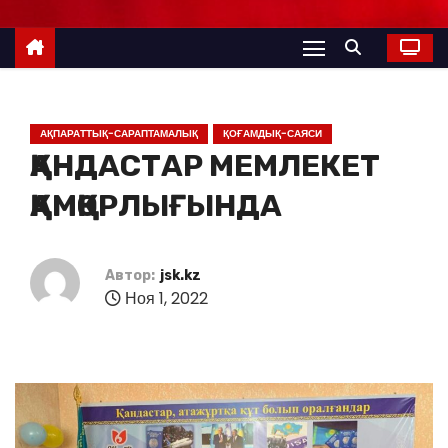
АҚПАРАТТЫҚ-САРАПТАМАЛЫҚ
ҚОҒАМДЫҚ-САЯСИ
ҚАНДАСТАР МЕМЛЕКЕТ
ҚАМҚОРЛЫҒЫНДА
Автор:
jsk.kz
Ноя 1, 2022