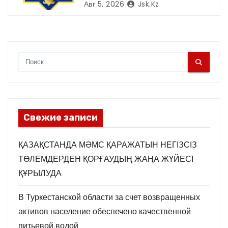
есебінен халық сапалы ауыз
Авг 5, 2026
Jsk.kz
сумен қамтылды
Свежие записи
ҚАЗАҚСТАНДА МӘМС ҚАРАЖАТЫН НЕГІЗСІЗ
ТӨЛЕМДЕРДЕН ҚОРҒАУДЫҢ ЖАҢА ЖҮЙЕСІ
ҚҰРЫЛУДА
В Туркестанской области за счет возвращенных
активов население обеспечено качественной
питьевой водой