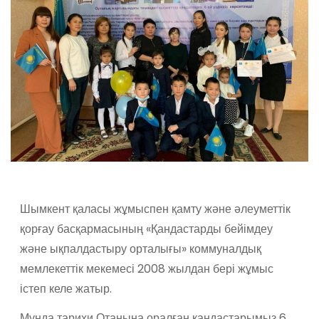
Шымкент қаласы жұмыспен қамту және әлеуметтік
қорғау басқармасының «Қандастарды бейімдеу
және ықпалдастыру орталығы» коммуналдық
мемлекеттік мекемесі 2008 жылдан бері жұмыс
істеп келе жатыр.
Мұнда тарихи Отанына оралған қандастарымыз 6