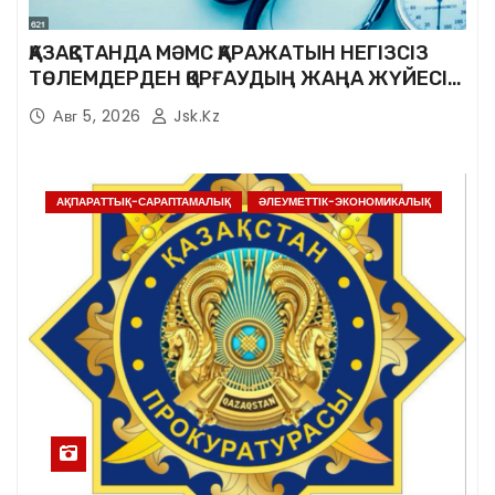
ҚАЗАҚСТАНДА МӘМС ҚАРАЖАТЫН НЕГІЗСІЗ
ТӨЛЕМДЕРДЕН ҚОРҒАУДЫҢ ЖАҢА ЖҮЙЕСІ
ҚҰРЫЛУДА
Авг 5, 2026
Jsk.kz
АҚПАРАТТЫҚ-САРАПТАМАЛЫҚ
ӘЛЕУМЕТТІК-ЭКОНОМИКАЛЫҚ