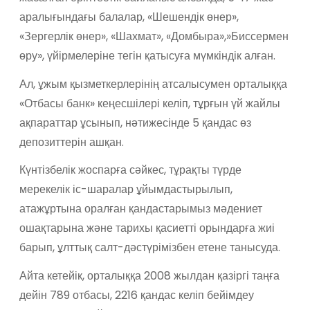
аралығындағы балалар, «Шешендік өнер»,
«Зергерлік өнер», «Шахмат», «Домбыра»,»Биссермен
өру», үйірмелеріне тегін қатысуға мүмкіндік алған.
Ал, ұжым қызметкерлерінің атсалысумен орталыққа
«Отбасы банк» кеңесшілері келіп, тұрғын үй жайлы
ақпараттар ұсынып, нәтижесінде 5 қандас өз
депозиттерін ашқан.
Күнтізбелік жоспарға сәйкес, тұрақты түрде
мерекелік іс-шаралар ұйымдастырылып,
атажұртына оралған қандастарымыз мәдениет
ошақтарына және тарихы қасиетті орындарға жиі
барып, ұлттық салт-дәстүрімізбен етене танысуда.
Айта кетейік, орталыққа 2008 жылдан қазіргі таңға
дейін 789 отбасы, 2216 қандас келіп бейімдеу