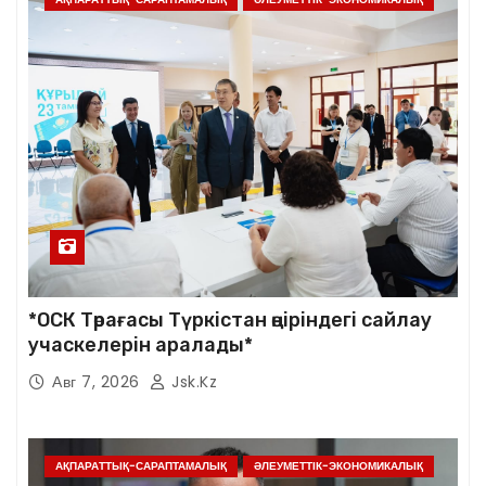
*ОСК Төрағасы Түркістан өңіріндегі сайлау
учаскелерін аралады*
Авг 7, 2026
Jsk.kz
АҚПАРАТТЫҚ-САРАПТАМАЛЫҚ
ӘЛЕУМЕТТІК-ЭКОНОМИКАЛЫҚ