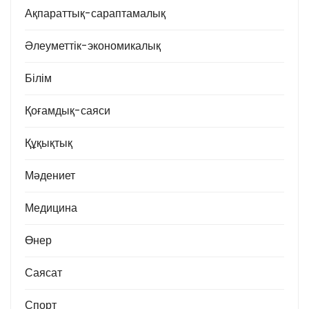
Ақпараттық-сараптамалық
Әлеуметтік-экономикалық
Білім
Қоғамдық-саяси
Құқықтық
Мәдениет
Медицина
Өнер
Саясат
Спорт