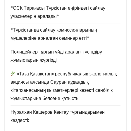
*ОСК Төрағасы Түркістан өңіріндегі сайлау
учаскелерін аралады*
*Түркістанда сайлау комиссияларының
мүшелеріне арналған семинар өтті*
Полицейлер тұрғын үйді аралап, түсіндіру
жұмыстарын жүргізді
«Таза Қазақстан» республикалық экологиялық
акциясы аясында Сауран аудандық
кітапханасының қызметкерлері кезекті сенбілік
жұмыстарына белсене қатысты.
Нұралхан Көшеров Кентау тұрғындарымен
кездесті: