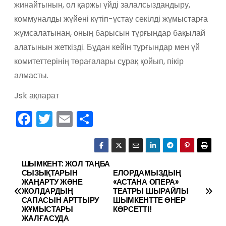
жинайтынын, ол қаржы үйді залалсыздандыру,
коммуналды жүйені күтіп-ұстау секілді жұмыстарға
жұмсалатынан, оның барысын тұрғындар бақылай
алатынын жеткізді. Бұдан кейін тұрғындар мен үй
комитеттерінің төрағалары сұрақ қойып, пікір
алмасты.
Jsk ақпарат
F
T
E
О
a
w
m
тп
c
itt
ai
р
e
er
l
а
ШЫМКЕНТ: ЖОЛ ТАҢБА
Н
СЫЗЫҚТАРЫН
ЕЛОРДАМЫЗДЫҢ
b
в
ЖАҢАРТУ ЖӘНЕ
«АСТАНА ОПЕРА»
а
ЖОЛДАРДЫҢ
ТЕАТРЫ ШЫРАЙЛЫ
o
и
САПАСЫН АРТТЫРУ
ШЫМКЕНТТЕ ӨНЕР
в
ЖҰМЫСТАРЫ
КӨРСЕТТІ!
o
ть
ЖАЛҒАСУДА