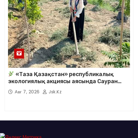
«Таза Қазақстан» республикалық
экологиялық акциясы аясында Сауран
аудандық кітапханасының қызметкерлері
Авг 7, 2026
Jsk.kz
кезекті сенбілік жұмыстарына белсене
қатысты.