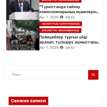
ӘЛЕУМЕТТІК-ЭКОНОМИКАЛЫҚ
и
*Түркістанда сайлау
комиссияларының мүшелеріне
с
арналған семинар өтті*
Авг 7, 2026
Jsk.kz
АҚПАРАТТЫҚ-САРАПТАМАЛЫҚ
я
ӘЛЕУМЕТТІК-ЭКОНОМИКАЛЫҚ
м
Полицейлер тұрғын үйді
аралап, түсіндіру жұмыстарын
жүргізді
Авг 7, 2026
Jsk.kz
Свежие записи