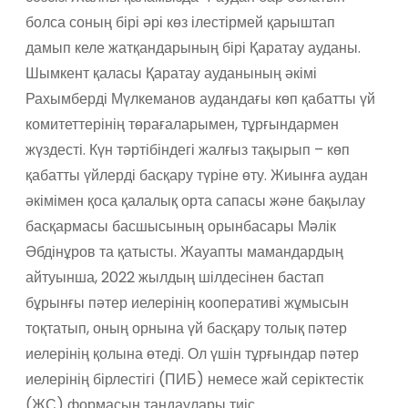
болса соның бірі әрі көз ілестірмей қарыштап
дамып келе жатқандарының бірі Қаратау ауданы.
Шымкент қаласы Қаратау ауданының әкімі
Рахымберді Мүлкеманов аудандағы көп қабатты үй
комитеттерінің төрағаларымен, тұрғындармен
жүздесті. Күн тәртібіндегі жалғыз тақырып – көп
қабатты үйлерді басқару түріне өту. Жиынға аудан
әкімімен қоса қалалық орта сапасы және бақылау
басқармасы басшысының орынбасары Мәлік
Әбдінұров та қатысты. Жауапты мамандардың
айтуынша, 2022 жылдың шілдесінен бастап
бұрынғы пәтер иелерінің кооперативі жұмысын
тоқтатып, оның орнына үй басқару толық пәтер
иелерінің қолына өтеді. Ол үшін тұрғындар пәтер
иелерінің бірлестігі (ПИБ) немесе жай серіктестік
(ЖС) формасын таңдаулары тиіс.