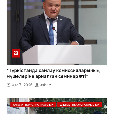
*Түркістанда сайлау комиссияларының
мүшелеріне арналған семинар өтті*
Авг 7, 2026
Jsk.kz
АҚПАРАТТЫҚ-САРАПТАМАЛЫҚ
ӘЛЕУМЕТТІК-ЭКОНОМИКАЛЫҚ