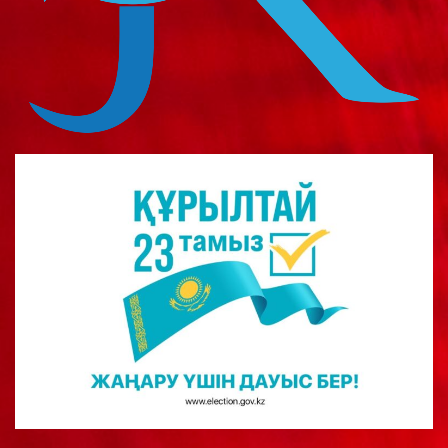
о
м
у