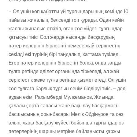
– Ол үшін көп қабатты үй тұрғындарының кемінде 10
пайызы жиналып, белсенді топ құрады. Одан кейін
жалпы жиналыс өткізіп, оған сол үйдегі тұрғындар
қатысуы тиіс. Сол жерде нысанды басқарудың
пәтер иелерінің бірлестігі немесе жай серіктестік
секілді екі түрінің бірі таңдалып, хаттама түзіледі.
Егер пәтер иелерінің бірлестігі болса, онда заңды
тұлға ретінде әділет органында тіркеледі, ал жай
серіктестік жеке тұлға ретінде қызмет етеді. Ол үшін
сол тұлғаға барлық тұрғын сенім білдіруі тиіс, – деді
аудан әкімі Рахымберді Мүлкеманов. Жиында
қалалық орта сапасы және бақылау басқармасы
басшысының орынбасары Мәлік Әбдінұров та сөз
алып, жаңа басқару жүйесі бойынша тұрғындар өз
пәтерлерінің шаршы метріне байланысты қаржы