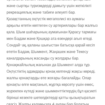
және сыртқы туризмдерді дамыту үшін жеткілікті
рекреациялық және табиғи әлеуеті бар.
Қазақстанның оңтүстік мегаполисі өз аумағы
арқылы өтетін көптеген су артериялары бар жалғыз
қала. Шым шаһарының аумағынан Қарасу тармағы
мен Бадам және Қошқар ата өзендері ағып өтеді.
Сондай-ақ, қаланы шығыстан батысқа қарай кесіп
өтетін Бадам, Шымкент, Жаңашек және Текесу
каналдарының жасанды су жолдары бар.
Қонақжайлылық жағынан да Шымкент алда тұр.
Оңтүстіктің адамдары қонақ келгенді жақсы көреді,
жалпы қонақтарды өте жоғары бағалайды. Олар
қонақты елге мақтанып, жұртқа көрсету үшін емес,
жүрекпен күтеді және шымкенттіктердің бұл қасиеті
бірінші кезекте шетелдіктерді қатты қызықтыратын
сөзсіз. Жалпы қаламызда 4 аудан бар болатын