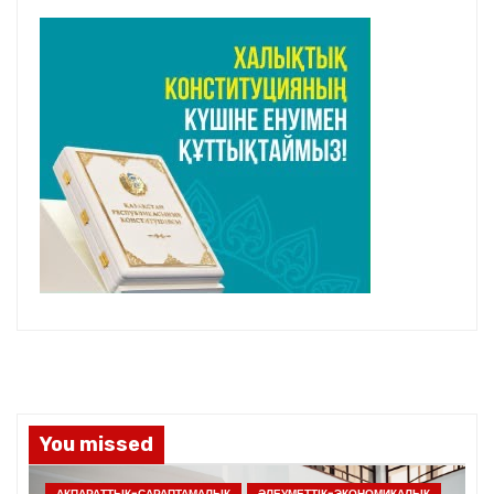
You missed
АҚПАРАТТЫҚ-САРАПТАМАЛЫҚ
ӘЛЕУМЕТТІК-ЭКОНОМИКАЛЫҚ