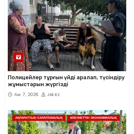
Полицейлер тұрғын үйді аралап, түсіндіру
жұмыстарын жүргізді
Авг 7, 2026
Jsk.kz
АҚПАРАТТЫҚ-САРАПТАМАЛЫҚ
ӘЛЕУМЕТТІК-ЭКОНОМИКАЛЫҚ