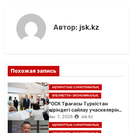
k
и
г
Автор:
jsk.kz
а
ц
и
я
Похожая запись
п
АҚПАРАТТЫҚ-САРАПТАМАЛЫҚ
о
ӘЛЕУМЕТТІК-ЭКОНОМИКАЛЫҚ
з
*ОСК Төрағасы Түркістан
өңіріндегі сайлау учаскелерін
а
аралады*
Авг 7, 2026
Jsk.kz
АҚПАРАТТЫҚ-САРАПТАМАЛЫҚ
п