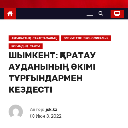
АҚПАРАТТЫҚ-САРАПТАМАЛЫҚ
ӘЛЕУМЕТТІК-ЭКОНОМИКАЛЫҚ
ҚОҒАМДЫҚ-САЯСИ
ШЫМКЕНТ: ҚАРАТАУ
АУДАНЫНЫҢ ӘКІМІ
ТҰРҒЫНДАРМЕН
КЕЗДЕСТІ
Автор:
jsk.kz
Июн 3, 2022