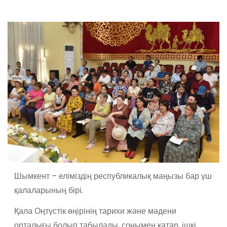
Шымкент – еліміздің республикалық маңызы бар үш
қалаларының бірі.
Қала Оңтүстік өңірінің тарихи және мәдени
орталығы болып табылады, сонымен қатар, ішкі