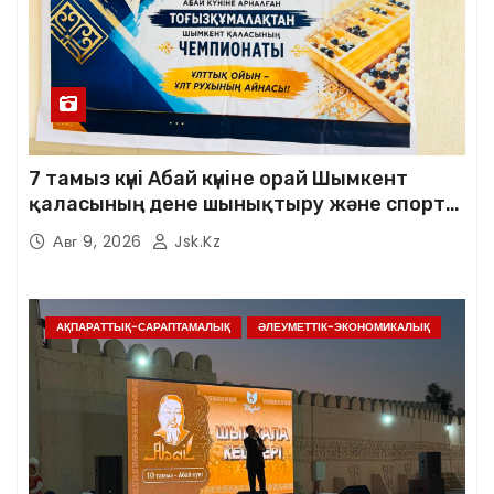
7 тамыз күні Абай күніне орай Шымкент
қаласының дене шынықтыру және спорт
басқармасы мен Шымкент қаласының
Авг 9, 2026
Jsk.kz
тоғызқұмалақ федерациясының
ұйымдастыруымен ерлер арасында
тоғызқұмалақтан «Абай мұрасы – ұлт
қазынасы» атты Шымкент қаласының
АҚПАРАТТЫҚ-САРАПТАМАЛЫҚ
ӘЛЕУМЕТТІК-ЭКОНОМИКАЛЫҚ
чемпионаты өтті.