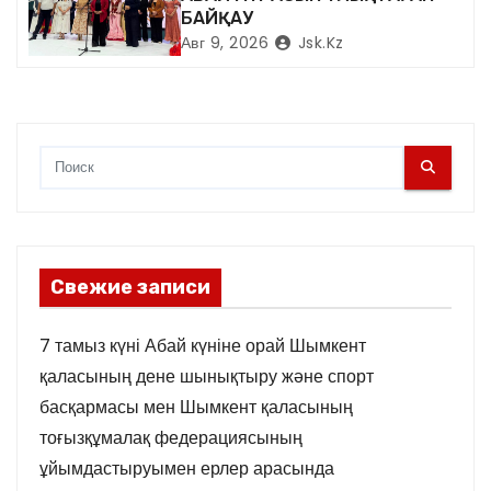
БАЙҚАУ
Авг 9, 2026
Jsk.kz
Свежие записи
7 тамыз күні Абай күніне орай Шымкент
қаласының дене шынықтыру және спорт
басқармасы мен Шымкент қаласының
тоғызқұмалақ федерациясының
ұйымдастыруымен ерлер арасында