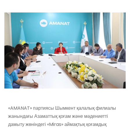
«AMANAT» партиясы Шымкент қалалық филиалы
жанындағы Азаматтық қоғам және мәдениетті
дамыту жөніндегі «Miras» аймақтық қоғамдық