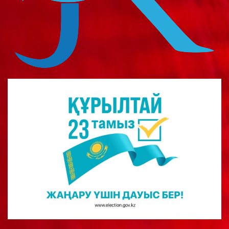
о
м
у