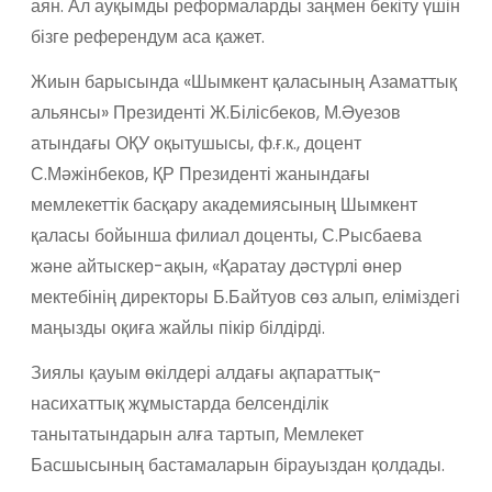
аян. Ал ауқымды реформаларды заңмен бекіту үшін
бізге референдум аса қажет.
Жиын барысында «Шымкент қаласының Азаматтық
альянсы» Президенті Ж.Білісбеков, М.Әуезов
атындағы ОҚУ оқытушысы, ф.ғ.к., доцент
С.Мәжінбеков, ҚР Президенті жанындағы
мемлекеттік басқару академиясының Шымкент
қаласы бойынша филиал доценты, С.Рысбаева
және айтыскер-ақын, «Қаратау дәстүрлі өнер
мектебінің директоры Б.Байтуов сөз алып, еліміздегі
маңызды оқиға жайлы пікір білдірді.
Зиялы қауым өкілдері алдағы ақпараттық-
насихаттық жұмыстарда белсенділік
танытатындарын алға тартып, Мемлекет
Басшысының бастамаларын бірауыздан қолдады.