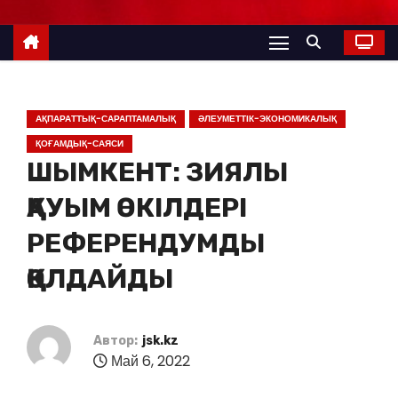
АҚПАРАТТЫҚ-САРАПТАМАЛЫҚ
ӘЛЕУМЕТТІК-ЭКОНОМИКАЛЫҚ
ҚОҒАМДЫҚ-САЯСИ
ШЫМКЕНТ: ЗИЯЛЫ
ҚАУЫМ ӨКІЛДЕРІ
РЕФЕРЕНДУМДЫ
ҚОЛДАЙДЫ
Автор:
jsk.kz
Май 6, 2022