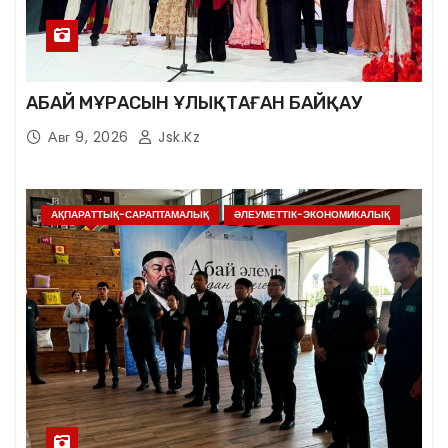
АБАЙ МҰРАСЫН ҰЛЫҚТАҒАН БАЙҚАУ
Авг 9, 2026
Jsk.kz
АҚПАРАТТЫҚ-САРАПТАМАЛЫҚ
ӘЛЕУМЕТТІК-ЭКОНОМИКАЛЫҚ