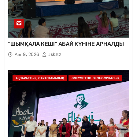
“ШЫМҚАЛА КЕШІ” АБАЙ КҮНІНЕ АРНАЛДЫ
Авг 9, 2026
Jsk.kz
АҚПАРАТТЫҚ-САРАПТАМАЛЫҚ
ӘЛЕУМЕТТІК-ЭКОНОМИКАЛЫҚ