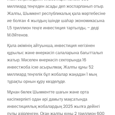
миллиард теңгеден асады деп жоспарланып отыр.
Жалпы, Шымкент республикалық қала мәртебесіне
ие болған 4 жылдың ішінде шаһар экономикасына
1,5 триллион теңге инвестиция тартылды, – деді
М.Әйтенов.
Қала әкімінің айтуынша, инвестиция негізінен
құрылыс және өнеркәсіп салаларына бағытталып
жатыр. Мәселен өнеркәсіп секторында 16
инвестжоба іске асырылмақ. Жалпы құны 52
миллиард теңгелік бұл жобалар жаңадан 1 мың
тұрақты орнын құру көзделуде.
Мұнан бөлек Шымкентте шағын және орта
кәсіпкерлікті одан әрі дамыту мақсатында
инвестициялық жобалардың 2025 жылға дейінгі
пулы әзірленген. Оған жалпы құны 2 триллион 600