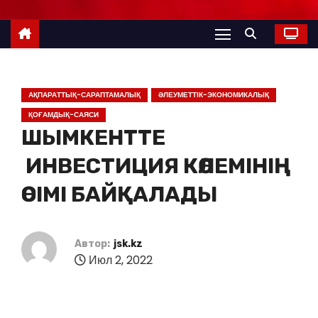
АҚПАРАТТЫҚ-САРАПТАМАЛЫҚ
ӘЛЕУМЕТТІК-ЭКОНОМИКАЛЫҚ
ҚОҒАМДЫҚ-САЯСИ
ШЫМКЕНТТЕ
ИНВЕСТИЦИЯ КӨЛЕМІНІҢ
ӨСІМІ БАЙҚАЛАДЫ
Автор:
jsk.kz
Июл 2, 2022