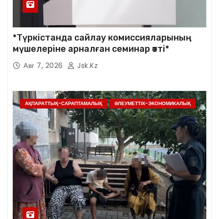
*Түркістанда сайлау комиссияларының
мүшелеріне арналған семинар өтті*
Авг 7, 2026
Jsk.kz
АҚПАРАТТЫҚ-САРАПТАМАЛЫҚ
ӘЛЕУМЕТТІК-ЭКОНОМИКАЛЫҚ