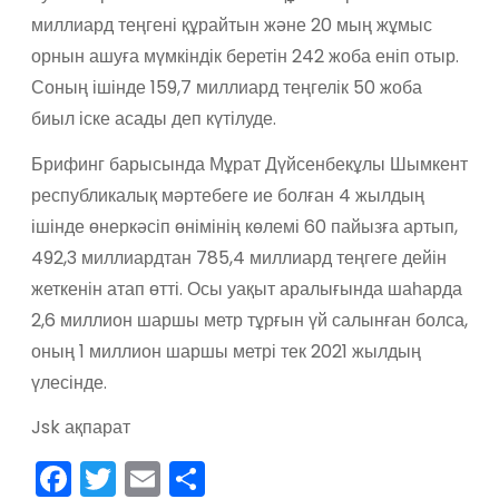
миллиард теңгені құрайтын және 20 мың жұмыс
орнын ашуға мүмкіндік беретін 242 жоба еніп отыр.
Соның ішінде 159,7 миллиард теңгелік 50 жоба
биыл іске асады деп күтілуде.
Брифинг барысында Мұрат Дүйсенбекұлы Шымкент
республикалық мәртебеге ие болған 4 жылдың
ішінде өнеркәсіп өнімінің көлемі 60 пайызға артып,
492,3 миллиардтан 785,4 миллиард теңгеге дейін
жеткенін атап өтті. Осы уақыт аралығында шаһарда
2,6 миллион шаршы метр тұрғын үй салынған болса,
оның 1 миллион шаршы метрі тек 2021 жылдың
үлесінде.
Jsk ақпарат
F
T
E
О