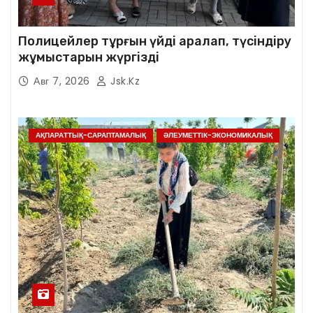
Полицейлер тұрғын үйді аралап, түсіндіру
жұмыстарын жүргізді
Авг 7, 2026
Jsk.kz
АҚПАРАТТЫҚ-САРАПТАМАЛЫҚ
ӘЛЕУМЕТТІК-ЭКОНОМИКАЛЫҚ