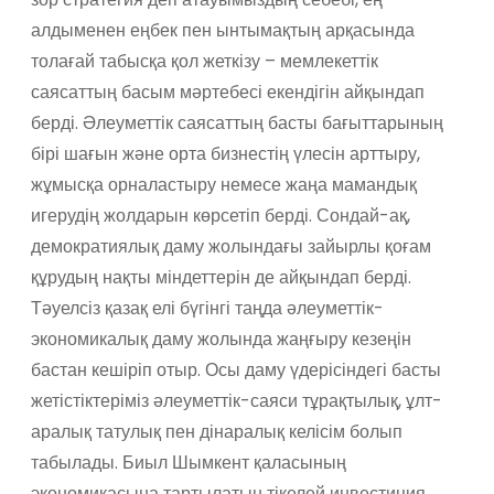
алдыменен ең­бек пен ынтымақтың арқасында
толағай табысқа қол жеткізу – мемлекеттік
саясаттың басым мәртебесі екендігін айқындап
берді. Әлеуметтік саясаттың басты бағыттарының
бірі шағын және орта бизнестің үлесін арттыру,
жұмысқа орналастыру немесе жаңа мамандық
игерудің жолдарын көрсетіп берді. Сондай-ақ,
демократиялық даму жолындағы зайырлы қоғам
құрудың нақты міндеттерін де айқындап берді.
Тәуелсіз қазақ елі бүгінгі таңда әлеуметтік-
экономикалық даму жолында жаңғыру кезеңін
бастан кешіріп отыр. Осы даму үдерісіндегі басты
жетістіктеріміз әлеуметтік-саяси тұрақтылық, ұлт­
аралық татулық пен дінаралық келісім болып
табылады. Биыл Шымкент қаласының
экономикасына тартылатын тікелей инвестиция