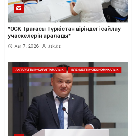
*ОСК Төрағасы Түркістан өңіріндегі сайлау
учаскелерін аралады*
Авг 7, 2026
Jsk.kz
АҚПАРАТТЫҚ-САРАПТАМАЛЫҚ
ӘЛЕУМЕТТІК-ЭКОНОМИКАЛЫҚ