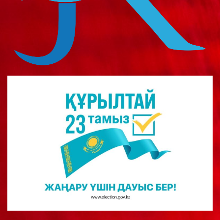
о
м
у