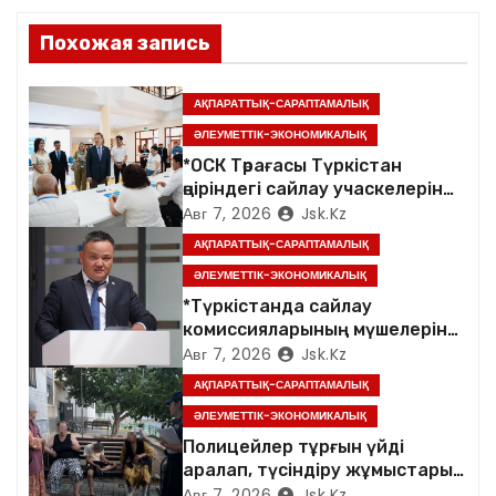
п
Похожая запись
о
з
АҚПАРАТТЫҚ-САРАПТАМАЛЫҚ
ӘЛЕУМЕТТІК-ЭКОНОМИКАЛЫҚ
а
*ОСК Төрағасы Түркістан
өңіріндегі сайлау учаскелерін
п
аралады*
Авг 7, 2026
Jsk.kz
и
АҚПАРАТТЫҚ-САРАПТАМАЛЫҚ
ӘЛЕУМЕТТІК-ЭКОНОМИКАЛЫҚ
с
*Түркістанда сайлау
я
комиссияларының мүшелеріне
арналған семинар өтті*
Авг 7, 2026
Jsk.kz
м
АҚПАРАТТЫҚ-САРАПТАМАЛЫҚ
ӘЛЕУМЕТТІК-ЭКОНОМИКАЛЫҚ
Полицейлер тұрғын үйді
аралап, түсіндіру жұмыстарын
жүргізді
Авг 7, 2026
Jsk.kz