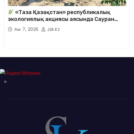
«Таза Қазақстан» республикалық
экологиялық акциясы аясында Сауран
аудандық кітапханасының қызметкерлері
Авг 7, 2026
Jsk.kz
кезекті сенбілік жұмыстарына белсене
қатысты.