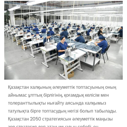
Қазақстан халқының әлеуметтік топта­суының оның
айнымас ұлттық бірлігінің, қоғамдық келісім мен
толеранттылықты нығайту аясында халқымыз
татулықта бірге топтасудың негізі болып табылады.
Қазақстан 2050 стратегиясын әлеуметтік маңызы
зор стратегия деп атауымыздың себебі, ең