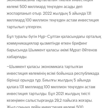
көлемі 500 миллиард теңгеден асады деп
жоспарланып отыр. 2022 жылдың 5 айында 131
миллиард 100 миллион теңгеден астам инвестиция
тартылып үлгерген.
Бұл туралы бүгін Нұр-Сұлтан қаласындағы орталық
коммуникациялар қызметінде өткен брифинг
барысында Шымкент қаласы әкімі Мұрат Әйтенов
хабарлады.
–Шымкент қаласы экономикаға тартылған
инвестиция көлемінің өсімі бойынша республикада
бірінші орында тұр. Биылғы жылдың 5 айында
қалаға 131 миллиард 100 миллион теңгеден астам
инвестиция тартылды. Бұл 2021 жылдың тиісті
кезеңімен салыстырғанда 29,2 пайызға жоғары.
Жыл соңына дейін инвестиция көлемі 500