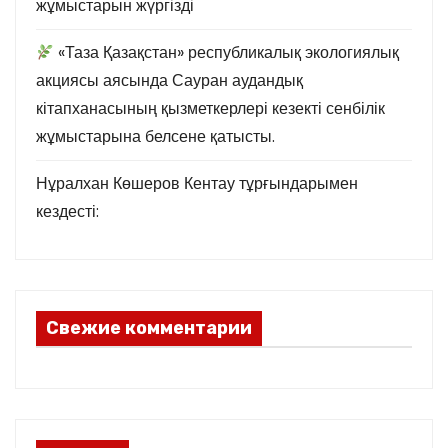
жұмыстарын жүргізді
«Таза Қазақстан» республикалық экологиялық
акциясы аясында Сауран аудандық
кітапханасының қызметкерлері кезекті сенбілік
жұмыстарына белсене қатысты.
Нұралхан Көшеров Кентау тұрғындарымен
кездесті:
Свежие комментарии