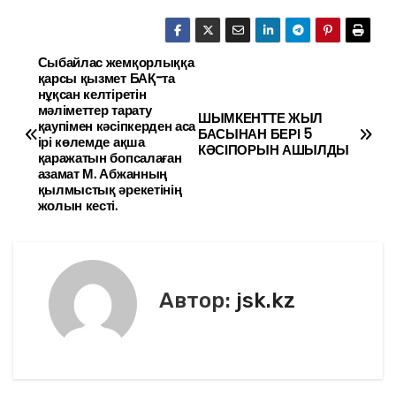
a
w
m
тп
c
itt
ai
р
e
er
l
а
Сыбайлас жемқорлыққа
Н
қарсы қызмет БАҚ-та
b
в
нұқсан келтіретін
а
мәліметтер тарату
o
и
ШЫМКЕНТТЕ ЖЫЛ
қаупімен кәсіпкерден аса
БАСЫНАН БЕРІ 5
в
ірі көлемде ақша
o
ть
КӘСІПОРЫН АШЫЛДЫ
қаражатын бопсалаған
k
азамат М. Абжанның
и
қылмыстық әрекетінің
жолын кесті.
г
а
ц
Автор:
jsk.kz
и
я