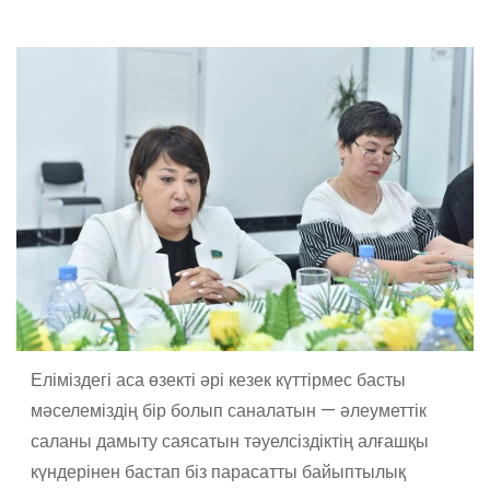
Еліміздегі аса өзекті әрі кезек күттірмес басты
мәселеміздің бір болып саналатын — әлеуметтік
саланы дамыту саясатын тәуелсіздіктің алғашқы
күндерінен бастап біз парасатты байыптылық