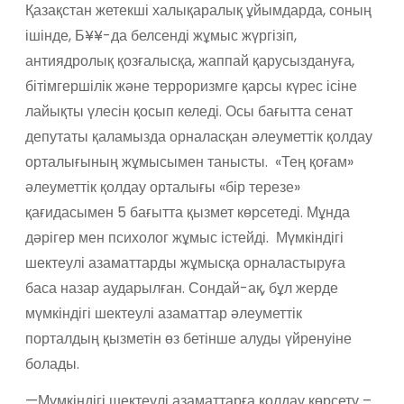
Қазақстан жетекші халықаралық ұйымдарда, соның
ішінде, Б¥¥-да белсенді жұмыс жүргізіп,
антиядролық қозғалысқа, жаппай қарусыздануға,
бітімгершілік және терроризмге қарсы күрес ісіне
лайықты үлесін қосып келеді. Осы бағытта сенат
депутаты қаламызда орналасқан әлеуметтік қолдау
орталығының жұмысымен танысты. «Тең қоғам»
әлеуметтік қолдау орталығы «бір терезе»
қағидасымен 5 бағытта қызмет көрсетеді. Мұнда
дәрігер мен психолог жұмыс істейді. Мүмкіндігі
шектеулі азаматтарды жұмысқа орналастыруға
баса назар аударылған. Сондай-ақ, бұл жерде
мүмкіндігі шектеулі азаматтар әлеуметтік
порталдың қызметін өз бетінше алуды үйренуіне
болады.
—Мүмкіндігі шектеулі азаматтарға қолдау көрсету –