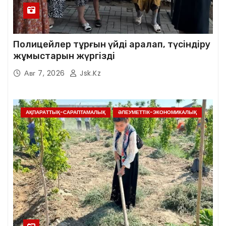
Полицейлер тұрғын үйді аралап, түсіндіру
жұмыстарын жүргізді
Авг 7, 2026
Jsk.kz
АҚПАРАТТЫҚ-САРАПТАМАЛЫҚ
ӘЛЕУМЕТТІК-ЭКОНОМИКАЛЫҚ