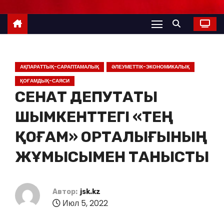
АҚПАРАТТЫҚ-САРАПТАМАЛЫҚ
ӘЛЕУМЕТТІК-ЭКОНОМИКАЛЫҚ
ҚОҒАМДЫҚ-САЯСИ
СЕНАТ ДЕПУТАТЫ
ШЫМКЕНТТЕГІ «ТЕҢ
ҚОҒАМ» ОРТАЛЫҒЫНЫҢ
ЖҰМЫСЫМЕН ТАНЫСТЫ
Автор:
jsk.kz
Июл 5, 2022