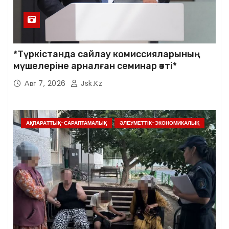
*Түркістанда сайлау комиссияларының
мүшелеріне арналған семинар өтті*
Авг 7, 2026
Jsk.kz
АҚПАРАТТЫҚ-САРАПТАМАЛЫҚ
ӘЛЕУМЕТТІК-ЭКОНОМИКАЛЫҚ