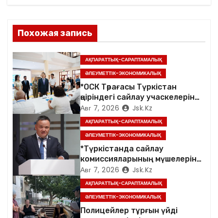
и
я
Похожая запись
п
АҚПАРАТТЫҚ-САРАПТАМАЛЫҚ
о
ӘЛЕУМЕТТІК-ЭКОНОМИКАЛЫҚ
*ОСК Төрағасы Түркістан
з
өңіріндегі сайлау учаскелерін
аралады*
Авг 7, 2026
Jsk.kz
а
АҚПАРАТТЫҚ-САРАПТАМАЛЫҚ
п
ӘЛЕУМЕТТІК-ЭКОНОМИКАЛЫҚ
*Түркістанда сайлау
и
комиссияларының мүшелеріне
арналған семинар өтті*
Авг 7, 2026
Jsk.kz
с
АҚПАРАТТЫҚ-САРАПТАМАЛЫҚ
я
ӘЛЕУМЕТТІК-ЭКОНОМИКАЛЫҚ
Полицейлер тұрғын үйді