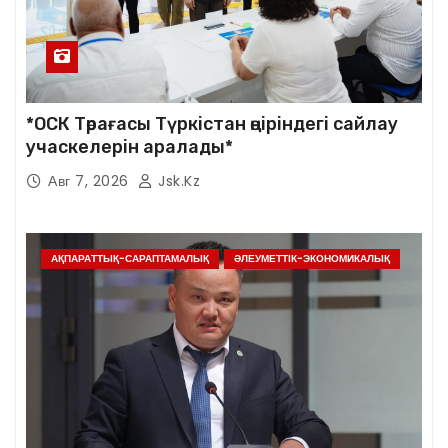
*ОСК Төрағасы Түркістан өңіріндегі сайлау
учаскелерін аралады*
Авг 7, 2026
Jsk.kz
АҚПАРАТТЫҚ-САРАПТАМАЛЫҚ
ӘЛЕУМЕТТІК-ЭКОНОМИКАЛЫҚ