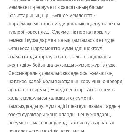
мемлекеттің әлеуметтік саясатының басым
бағыттарының бірі. Бүгінде мемлекеттік
жәрдемақымен қоса медициналық оңалту және ем
түрлері көрсетіледі. Әлеуметтік портал арқылы
көмекші құралдармен толық қамтамасыз етілуде.
Оған қоса Парламентте мүмкіндігі шектеулі
азаматтарды қорғауға бағытталған заңнаманы
желтілдіру бойынша ауқымды жұмыс жүргізілуде.
Сессияаралық демалыс кезінде осы жұмыстың
нәтижесі қалай болып жатқанын көру үшін өңірлерді
аралап жатырмыз, — деді сенатор. Айта кетейік,
халық қалаулысы қаладағы әлеуметтік
қамсыздандыру, мүмкіндігі шектеулі азаматтардың
өзекті сұрақтары және оларды шешу жолдары,
әлеуметтік мәселелерлерді талқылауға арналған
дөңгелек үстел мәжілісіне қатысты.