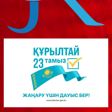
о
м
у