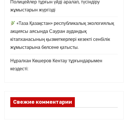
Полицейлер тұрғын үйді аралап, түсіндіру
жұмыстарын жүргізді
«Таза Қазақстан» республикалық экологиялық
акциясы аясында Сауран аудандық
кітапханасының қызметкерлері кезекті сенбілік
жұмыстарына белсене қатысты.
Нұралхан Көшеров Кентау тұрғындарымен
кездесті:
Свежие комментарии