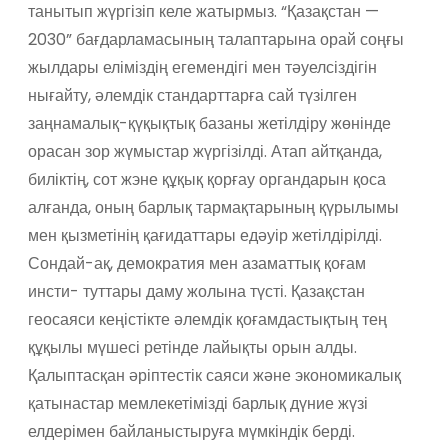
танытып жүргізіп келе жатырмыз. “Қазақстан —
2030” бағдарламасының талаптарына орай соңғы
жылдары еліміздің егемендігі мен тәуелсіздігін
нығайту, әлемдік стандарттарға сай түзілген
заңнамалық-қүқықтық базаны жетілдіру жөнінде
орасан зор жүмыстар жүргізілді. Атап айтқанда,
биліктің, сот жэне құқық қорғау органдарын қоса
алғанда, оның барлық тармақтарының қүрылымы
мен қызметінің қағидаттары едәуір жетілдірілді.
Сондай-ақ, демократия мен азаматтық қоғам
инсти- туттары даму жолына түсті. Қазақстан
геосаяси кеңістікте әлемдік қоғамдастықтың тең
құқылы мүшесі ретінде лайықты орын алды.
Қалыптасқан әріптестік саяси және экономикалық
қатынастар мемлекетімізді барлық дүние жүзі
елдерімен байланыстыруға мүмкіндік берді.