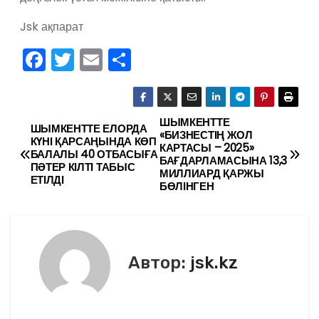
Jsk ақпарат
F
T
E
О
a
w
m
тп
c
itt
ai
р
e
er
l
а
ШЫМКЕНТТЕ
Н
ШЫМКЕНТТЕ ЕЛОРДА
«БИЗНЕСТІҢ ЖОЛ
КҮНІ ҚАРСАҢЫНДА КӨП
b
в
КАРТАСЫ – 2025»
а
БАЛАЛЫ 40 ОТБАСЫҒА
БАҒДАРЛАМАСЫНА 13,3
o
и
ПӘТЕР КІЛТІ ТАБЫС
МИЛЛИАРД ҚАРЖЫ
ЕТІЛДІ
в
БӨЛІНГЕН
o
ть
k
и
г
Автор:
jsk.kz
а
ц