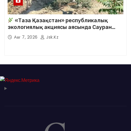
«Таза Қазақстан» республикалық
экологиялық акциясы аясында Сауран
аудандық кітапханасының қызметкерлері
Авг 7, 2026
Jsk.kz
кезекті сенбілік жұмыстарына белсене
қатысты.