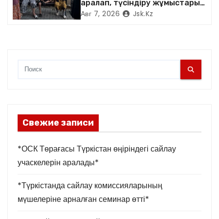
м
аралап, түсіндіру жұмыстарын
жүргізді
Авг 7, 2026
Jsk.kz
Свежие записи
*ОСК Төрағасы Түркістан өңіріндегі сайлау
учаскелерін аралады*
*Түркістанда сайлау комиссияларының
мүшелеріне арналған семинар өтті*