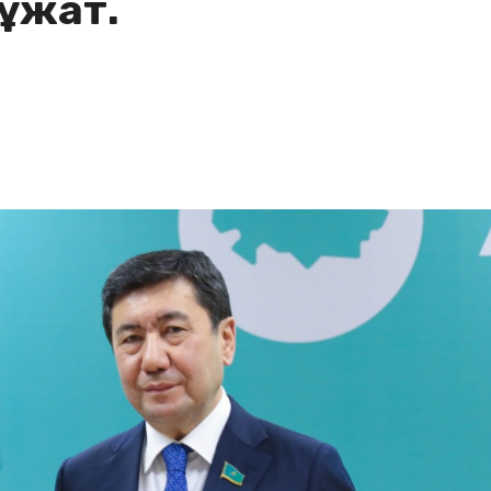
құжат.