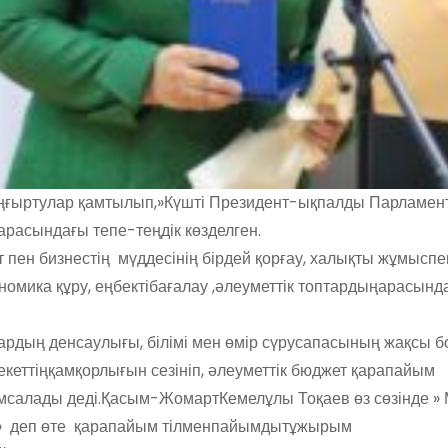
ңғыртулар
қамтылып
,»
Күшті
Президент-
ықпалды
Парламен
ар
асындағы
тепе-
теңдік
көзделген
.
т
пен
бизнестің
мүддесінің
бірдей
қорғау
,
халықты
жұмыспе
номика
құру
,
еңбект
і
бағалау
,
әлеуметтік
топтардың
арасынд
ардың
денсаулығы
,
білімі
мен
өмір
сүру
сапасының
жақсы
б
кеттің
қамқорлығын
сезініп
,
әлеуметтік
бюджет
қарапайым
мсалады
деді.Қасым-Жомарт
Кемелұлы
Тоқаев
өз
сөзінде
»
»
деп
өте
қарапайым
тілмен
пайымды
тұжырым