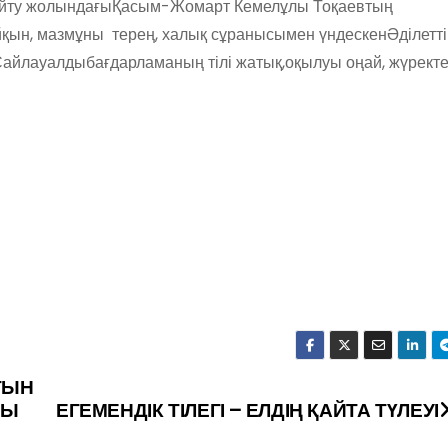
йту
жолындағы
Қасым-Жомарт
Кемелұлы
Тоқаевтың
йқын
,
мазмұны
терең
,
халық
сұранысымен
үндескен
Әділетті
Сайлауалды
бағдарламаның
тілі
жатық,оқылуы
оңай
,
жүрект
ТЫН
СЫ
ЕГЕМЕНДІК ТІЛЕГІ – ЕЛДІҢ ҚАЙТА ТҮЛЕУІ