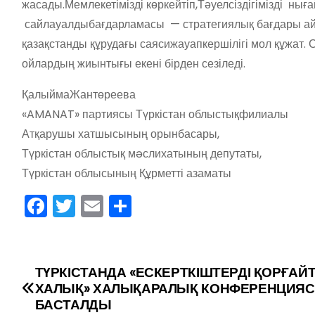
жасады.Мемлекетімізді
көркейтіп,Тәуелсіздігімізді
ныға
сайлауалды
бағдарламасы
—
стратегиялық
бағдары
а
қазақстанды
құрудағы
саяси
жауапкершілігі
мол
құжат
.
ойлардың
жиынтығы
екені
бірден
сезіледі
.
Қалыйма
Жантөреева
«
AMANAT»
партиясы
Түркістан
облыстық
филиалы
Атқарушы
хатшысының
орынбасары
,
Түркістан
облыстық
мəслихатының
депутаты,
Түркістан
облысының
Құрметті
азаматы
F
T
E
О
a
w
m
тп
c
itt
ai
р
e
er
l
а
ТҮРКІСТАНДА «ЕСКЕРТКІШТЕРДІ ҚОРҒАЙ
Н
ХАЛЫҚ» ХАЛЫҚАРАЛЫҚ КОНФЕРЕНЦИЯ
b
в
а
БАСТАЛДЫ