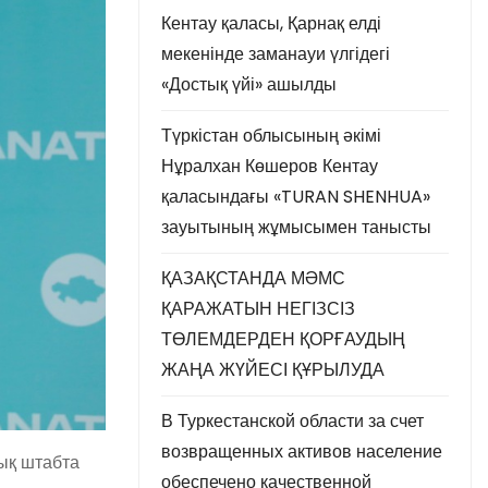
Кентау қаласы, Қарнақ елді
мекенінде заманауи үлгідегі
«Достық үйі» ашылды
Түркістан облысының әкімі
Нұралхан Көшеров Кентау
қаласындағы «TURAN SHENHUA»
зауытының жұмысымен танысты
ҚАЗАҚСТАНДА МӘМС
ҚАРАЖАТЫН НЕГІЗСІЗ
ТӨЛЕМДЕРДЕН ҚОРҒАУДЫҢ
ЖАҢА ЖҮЙЕСІ ҚҰРЫЛУДА
В Туркестанской области за счет
возвращенных активов население
ық
штабта
обеспечено качественной