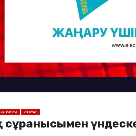
ЫҚ-САЯСИ
САЯСАТ
қ сұранысымен үндеск