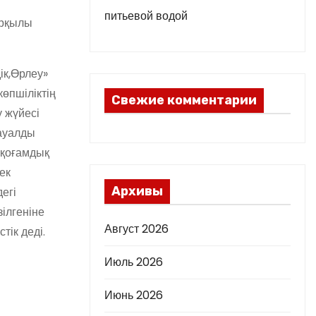
питьевой водой
рқылы
ік,Өрлеу
»
көпшіліктің
Свежие комментарии
у
жүйесі
ауалды
қоғамдық
лек
Архивы
дегі
зілгенін
е
Август 2026
істік
деді
.
Июль 2026
Июнь 2026