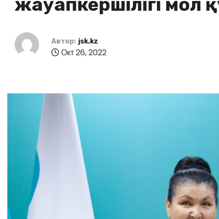
жауапкершілігі мол 
Автор:
jsk.kz
Окт 26, 2022