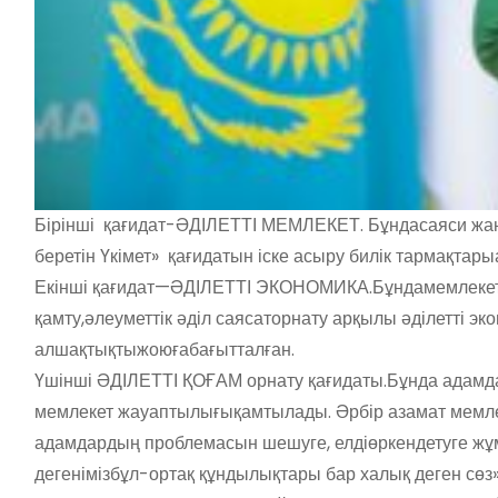
Бірінші
қағидат
-ӘДІЛЕТТІ МЕМЛЕКЕТ.
Бұнда
саяси
жа
беретін
Үкімет
»
қағидатын
іске
асыру
билік
тармақтары
Екінші
қағидат
—ӘДІЛЕТТІ
ЭКОНОМИКА.Бұнда
мемлеке
қамту,әлеуметтік
әділ
саясат
орнату
арқылы
әділетті
эко
алшақтықты
жоюға
бағытталған
.
Үшінші
ӘДІЛЕТТІ ҚОҒАМ
орнату
қағидат
ы.Бұнда
адамд
мемлекет
жауаптылығы
қамтылады
.
Әрбір
азамат
мемле
адамдардың
проблемасын
шешуге
,
елді
өркендетуге
жұ
дегеніміз
бұл-ортақ
құндылықтары
бар
халық
деген
сөз