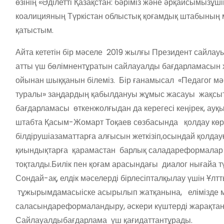
өзінің
«
Әділетті
Қазақстан
:
бәріміз
және
әрқайсымыз
ұші
коалицияның
Түркістан
облыстық
қоғамдық
штабының
қатыстым.
Айта
кететін
бір
мәселе
2019
жылғы
Президент
сайлау
атты
үш
бөлімнен
тұратын
сайлауалды
бағдарламасын
ойынан
шыққанын
білеміз
.
Бір
ғана
мысал
«
Педагог
мә
туралы
»
заңдардың
қабылдануы
жұмыс
ж
асауы
жақсы
бағдарламасы
өткен
жолғыдан
да
керегесі
кеңірек
,
ауқ
штабта
Қасым-Жомарт
Тоқаев
сөз
басында
қолдау
көр
білдіруші
азаматтарға
алғысын
жеткізіп,осындай
қолдау
қиындықтарға
қарамастан
барлық
салада
реформалар
тоқталды.
Билік
пен
қоғам
арасындағы
диалог
нығайа
т
Сондай-ақ
,
елдік
мәселерді
бірлесіп
талқылау
үшін
Ұлтт
тұжырымдамасы
іске
асырылып
жатқанына
,
елімізде
саласында
реформаландыру
,
әскери
күштерді
жарақта
Сайлауалды
бағдарлама
үш
қағидаттан
тұрады
.