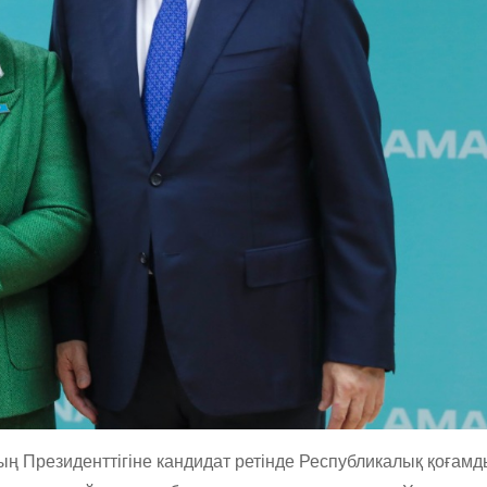
ың
Президенттігіне
кандидат
ретінде
Республикалық
қоғамд