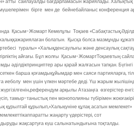
н
»
атты
сайлауалды
бағдарламасын
жариялады
.
Халықтық
мүшелерімен
бірге
мен де
бейнебайланыс
конференция
а
ында
Қасым-Жомарт
Кемелұлы
Тоқаев
«
Сабақтастық,Әділд
халыққа
жариялаған
болатын
.
Қысқа
болса
мазмұнды
құжат
ртебесі
туралы
» «
Халық
денсаулығы
және
денсаулық
сақта
тірліктің
айғағы
.
Бұл
жолғы
Қасым
-Жомарт
Тоқаевтың
сайл
ымды
әділдік
принци
птер
ары
қарай
жалғасын
тапқан
.
Бүгінгі
сеткен
барша
қоғамдық
ұйымдар
мен
саяси
партияларға
,
ті
ға
ие
болу
мен
үшін
үлкен
мәртебе
деді
.
Үш
жарым
жыл
ішін
жүргізілгенін,референдум
арқылы
Ата
заңға
өзгерістер
енгі
үсіп
,
тамыр-таныстық
пен
монополияны
түбірімен
жоюға
кір
ық
құрылтай
құрылып
,»
Халық
үніне
құлақ
асатын
мемлекет
»
мемлекеттік
аппаратты
жаңарту
үдерістері
, сот
ндыруды
жақсартуға
күш
салынатындығына
тоқталды
.