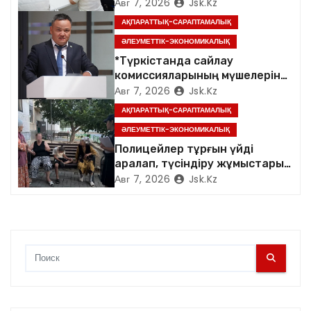
аралады*
Авг 7, 2026
Jsk.kz
а
АҚПАРАТТЫҚ-САРАПТАМАЛЫҚ
п
ӘЛЕУМЕТТІК-ЭКОНОМИКАЛЫҚ
*Түркістанда сайлау
и
комиссияларының мүшелеріне
арналған семинар өтті*
Авг 7, 2026
Jsk.kz
с
АҚПАРАТТЫҚ-САРАПТАМАЛЫҚ
я
ӘЛЕУМЕТТІК-ЭКОНОМИКАЛЫҚ
Полицейлер тұрғын үйді
м
аралап, түсіндіру жұмыстарын
жүргізді
Авг 7, 2026
Jsk.kz