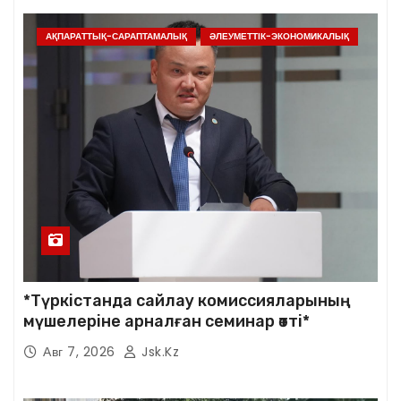
АҚПАРАТТЫҚ-САРАПТАМАЛЫҚ
ӘЛЕУМЕТТІК-ЭКОНОМИКАЛЫҚ
*Түркістанда сайлау комиссияларының
мүшелеріне арналған семинар өтті*
Авг 7, 2026
Jsk.kz