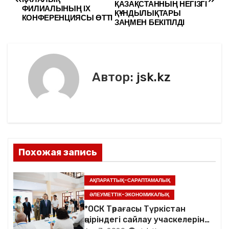
а
ҚАЗАҚСТАННЫҢ НЕГІЗГІ
o
и
ФИЛИАЛЫНЫҢ ІХ
ҚҰНДЫЛЫҚТАРЫ
КОНФЕРЕНЦИЯСЫ ӨТТІ
в
ЗАҢМЕН БЕКІТІЛДІ
o
ть
k
и
г
Автор:
jsk.kz
а
ц
и
я
Похожая запись
п
АҚПАРАТТЫҚ-САРАПТАМАЛЫҚ
о
ӘЛЕУМЕТТІК-ЭКОНОМИКАЛЫҚ
*ОСК Төрағасы Түркістан
з
өңіріндегі сайлау учаскелерін