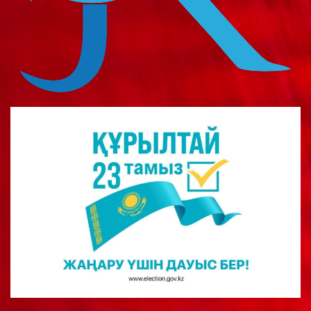
о
м
у