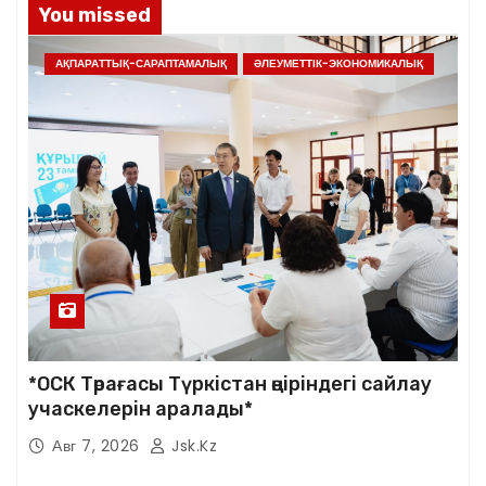
You missed
АҚПАРАТТЫҚ-САРАПТАМАЛЫҚ
ӘЛЕУМЕТТІК-ЭКОНОМИКАЛЫҚ
*ОСК Төрағасы Түркістан өңіріндегі сайлау
учаскелерін аралады*
Авг 7, 2026
Jsk.kz