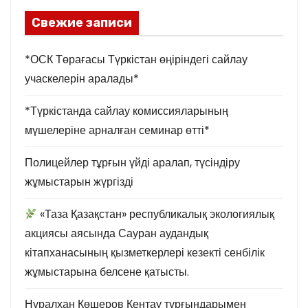
Свежие записи
*ОСК Төрағасы Түркістан өңіріндегі сайлау
учаскелерін аралады*
*Түркістанда сайлау комиссияларының
мүшелеріне арналған семинар өтті*
Полицейлер тұрғын үйді аралап, түсіндіру
жұмыстарын жүргізді
«Таза Қазақстан» республикалық экологиялық
акциясы аясында Сауран аудандық
кітапханасының қызметкерлері кезекті сенбілік
жұмыстарына белсене қатысты.
Нұралхан Көшеров Кентау тұрғындарымен