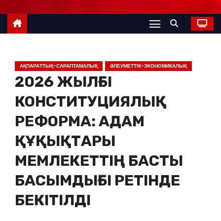
АҚПАРАТТЫҚ-САРАПТАМАЛЫҚ
ӘЛЕУМЕТТІК-ЭКОНОМИКАЛЫҚ
2026 ЖЫЛҒЫ
КОНСТИТУЦИЯЛЫҚ
РЕФОРМА: АДАМ
ҚҰҚЫҚТАРЫ
МЕМЛЕКЕТТІҢ БАСТЫ
БАСЫМДЫҒЫ РЕТІНДЕ
БЕКІТІЛДІ