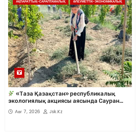
АҚПАРАТТЫҚ-САРАПТАМАЛЫҚ
ӘЛЕУМЕТТІК-ЭКОНОМИКАЛЫҚ
«Таза Қазақстан» республикалық
экологиялық акциясы аясында Сауран
аудандық кітапханасының қызметкерлері
Авг 7, 2026
Jsk.kz
кезекті сенбілік жұмыстарына белсене
қатысты.