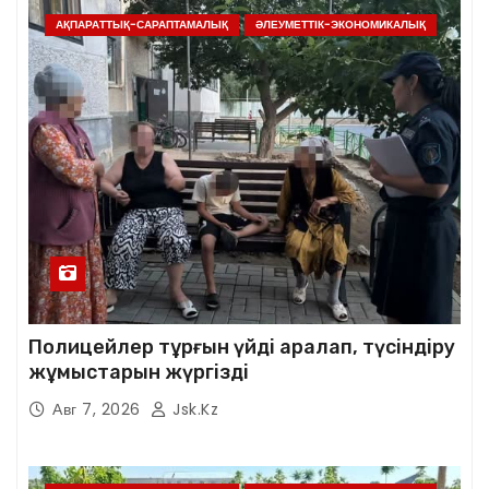
АҚПАРАТТЫҚ-САРАПТАМАЛЫҚ
ӘЛЕУМЕТТІК-ЭКОНОМИКАЛЫҚ
Полицейлер тұрғын үйді аралап, түсіндіру
жұмыстарын жүргізді
Авг 7, 2026
Jsk.kz