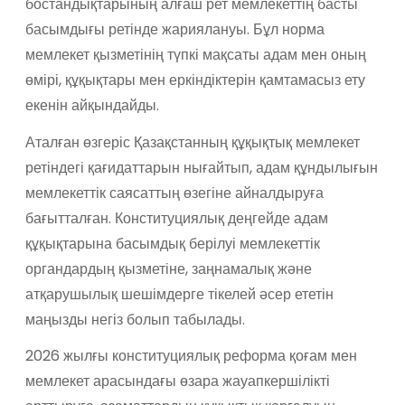
бостандықтарының алғаш рет мемлекеттің басты
басымдығы ретінде жариялануы. Бұл норма
мемлекет қызметінің түпкі мақсаты адам мен оның
өмірі, құқықтары мен еркіндіктерін қамтамасыз ету
екенін айқындайды.
Аталған өзгеріс Қазақстанның құқықтық мемлекет
ретіндегі қағидаттарын нығайтып, адам құндылығын
мемлекеттік саясаттың өзегіне айналдыруға
бағытталған. Конституциялық деңгейде адам
құқықтарына басымдық берілуі мемлекеттік
органдардың қызметіне, заңнамалық және
атқарушылық шешімдерге тікелей әсер ететін
маңызды негіз болып табылады.
2026 жылғы конституциялық реформа қоғам мен
мемлекет арасындағы өзара жауапкершілікті