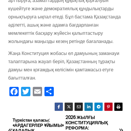
арттыруға, азаматтардың құқықтық қорғалуын
күшейтуге және демократиялық құндылықтарды
орнықтыруға ықпал етеді. Бұл бастама Қазақстанда
әділетті, ашық және адамға бағдарланған
мемлекеттік басқару жүйесін қалыптастыру
жолындағы маңызды кезең ретінде бағаланады.
Жаңа Конституция жобасы ел дамуының заманауи
талаптарына жауап беріп, Қазақстанның тұрақты
дамуы мен қоғамдық келісімін қамтамасыз етуге
бағытталған.
F
T
E
О
a
w
m
тп
c
itt
ai
р
e
er
l
а
2026 ЖЫЛҒЫ
Н
Түркістан қаласы:
КОНСТИТУЦИЯЛЫҚ
«АРДАГЕРЛЕР ҰЙЫМЫ»
b
в
РЕФОРМА:
ҚАЛАЛЫҚ