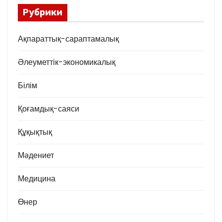
Рубрики
Ақпараттық-сараптамалық
Әлеуметтік-экономикалық
Білім
Қоғамдық-саяси
Құқықтық
Мәдениет
Медицина
Өнер