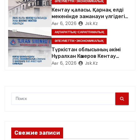
п
ӘЛЕУМЕТТІК-ЭКОНОМИКАЛЫҚ
Кентау қаласы, Қарнақ елді
и
мекенінде заманауи үлгідегі
«Достық үйі» ашылды
Авг 6, 2026
Jsk.kz
с
АҚПАРАТТЫҚ-САРАПТАМАЛЫҚ
я
ӘЛЕУМЕТТІК-ЭКОНОМИКАЛЫҚ
Түркістан облысының әкімі
м
Нұралхан Көшеров Кентау
қаласындағы «TURAN
Авг 6, 2026
Jsk.kz
SHENHUA» зауытының
жұмысымен танысты
Свежие записи