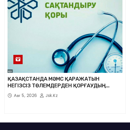
ҚАЗАҚСТАНДА МӘМС ҚАРАЖАТЫН
НЕГІЗСІЗ ТӨЛЕМДЕРДЕН ҚОРҒАУДЫҢ
ЖАҢА ЖҮЙЕСІ ҚҰРЫЛУДА
Авг 5, 2026
Jsk.kz