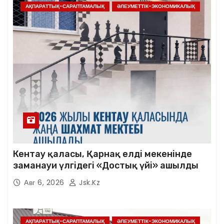
АҚПАРАТТЫҚ-САРАПТАМАЛЫҚ
ӘЛЕУМЕТТІК-ЭКОНОМИКАЛЫҚ
Кентау қаласы, Қарнақ елді мекенінде
заманауи үлгідегі «Достық үйі» ашылды
Авг 6, 2026
Jsk.kz
АҚПАРАТТЫҚ-САРАПТАМАЛЫҚ
ӘЛЕУМЕТТІК-ЭКОНОМИКАЛЫҚ