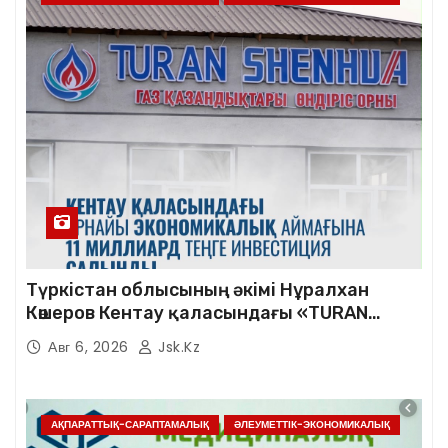
Түркістан облысының әкімі Нұралхан
Көшеров Кентау қаласындағы «TURAN
SHENHUA» зауытының жұмысымен
Авг 6, 2026
Jsk.kz
танысты
АҚПАРАТТЫҚ-САРАПТАМАЛЫҚ
ӘЛЕУМЕТТІК-ЭКОНОМИКАЛЫҚ