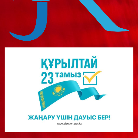
о
м
у