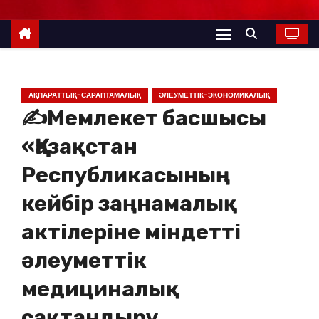
АҚПАРАТТЫҚ-САРАПТАМАЛЫҚ
ӘЛЕУМЕТТІК-ЭКОНОМИКАЛЫҚ
✍️Мемлекет басшысы
«Қазақстан
Республикасының
кейбір заңнамалық
актілеріне міндетті
әлеуметтік
медициналық
сақтандыру