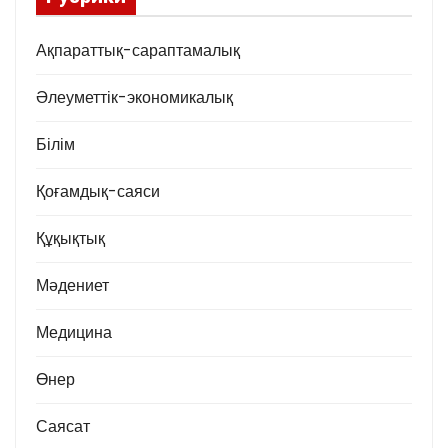
Ақпараттық-сараптамалық
Әлеуметтік-экономикалық
Білім
Қоғамдық-саяси
Құқықтық
Мәдениет
Медицина
Өнер
Саясат