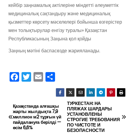
кейбір заңнамалық актілеріне міндетті әлеуметтік
медициналық сақтандыру және медициналық
қызметтер көрсету мәселелері бойынша өзгерістер
мен толықтырулар енгізу туралы» Қазақстан
Республикасының Заңына қол қойды
Заңның мәтіні баспасөзде жарияланады.
F
T
E
О
a
w
m
тп
c
itt
ai
р
e
er
l
а
ТУРКЕСТАН: НА
Н
Қазақстанда алғашқы
ПЛЯЖАХ ШАРДАРЫ
жарты жылдықта 7,9
b
в
УСТАНОВЛЕНЫ
а
миллион м2 тұрғын үй
СТРОГИЕ ТРЕБОВАНИЯ
o
и
пайдалануға берілді —
ПО ЧИСТОТЕ И
өсім 6,6%
в
БЕЗОПАСНОСТИ