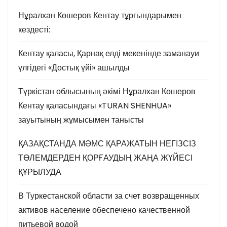
Нұралхан Көшеров Кентау тұрғындарымен
кездесті:
Кентау қаласы, Қарнақ елді мекенінде заманауи
үлгідегі «Достық үйі» ашылды
Түркістан облысының әкімі Нұралхан Көшеров
Кентау қаласындағы «TURAN SHENHUA»
зауытының жұмысымен танысты
ҚАЗАҚСТАНДА МӘМС ҚАРАЖАТЫН НЕГІЗСІЗ
ТӨЛЕМДЕРДЕН ҚОРҒАУДЫҢ ЖАҢА ЖҮЙЕСІ
ҚҰРЫЛУДА
В Туркестанской области за счет возвращенных
активов население обеспечено качественной
питьевой водой