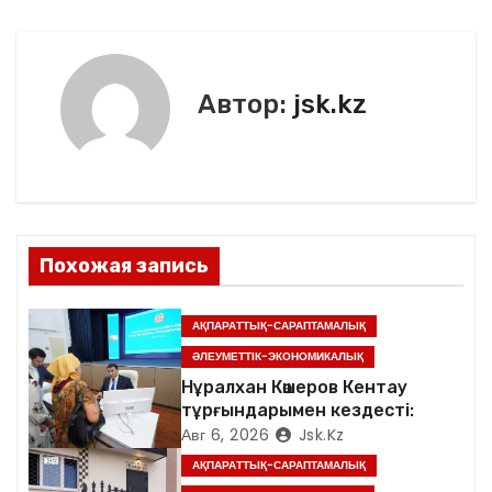
o
ть
k
и
г
Автор:
jsk.kz
а
ц
и
я
Похожая запись
п
АҚПАРАТТЫҚ-САРАПТАМАЛЫҚ
о
ӘЛЕУМЕТТІК-ЭКОНОМИКАЛЫҚ
Нұралхан Көшеров Кентау
з
тұрғындарымен кездесті:
Авг 6, 2026
Jsk.kz
а
АҚПАРАТТЫҚ-САРАПТАМАЛЫҚ