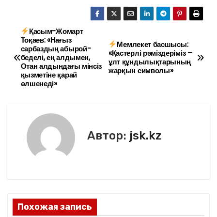
a
w
m
тп
c
itt
ai
р
e
er
l
а
Қасым-Жомарт
Н
Тоқаев: «Нағыз
Мемлекет басшысы:
b
в
сарбаздың абырой-
а
«Қастерлі рәміздеріміз –
беделі, ең алдымен,
o
и
ұлт құндылықтарының
Отан алдындағы мінсіз
жарқын символы»
в
қызметіне қарай
o
ть
өлшенеді»
k
и
г
Автор:
jsk.kz
а
ц
и
я
Похожая запись