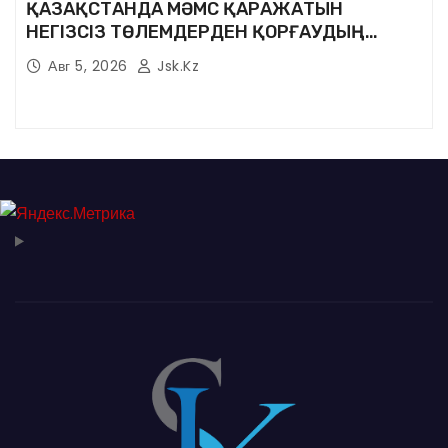
ҚАЗАҚСТАНДА МӘМС ҚАРАЖАТЫН
НЕГІЗСІЗ ТӨЛЕМДЕРДЕН ҚОРҒАУДЫҢ
ЖАҢА ЖҮЙЕСІ ҚҰРЫЛУДА
Авг 5, 2026
Jsk.kz