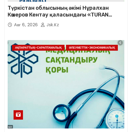
Түркістан облысының әкімі Нұралхан
Көшеров Кентау қаласындағы «TURAN
SHENHUA» зауытының жұмысымен
Авг 6, 2026
Jsk.kz
танысты
АҚПАРАТТЫҚ-САРАПТАМАЛЫҚ
ӘЛЕУМЕТТІК-ЭКОНОМИКАЛЫҚ