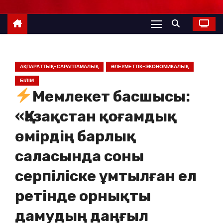
АҚПАРАТТЫҚ-САРАПТАМАЛЫҚ
ӘЛЕУМЕТТІК-ЭКОНОМИКАЛЫҚ
БІЛІМ
Мемлекет басшысы:
«Қазақстан қоғамдық
өмірдің барлық
саласында соны
серпіліске ұмтылған ел
ретінде орнықты
дамудың даңғыл