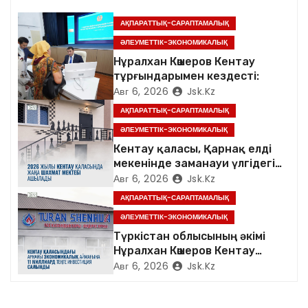
п
АҚПАРАТТЫҚ-САРАПТАМАЛЫҚ
о
ӘЛЕУМЕТТІК-ЭКОНОМИКАЛЫҚ
з
Нұралхан Көшеров Кентау
тұрғындарымен кездесті:
а
Авг 6, 2026
Jsk.kz
АҚПАРАТТЫҚ-САРАПТАМАЛЫҚ
п
ӘЛЕУМЕТТІК-ЭКОНОМИКАЛЫҚ
и
Кентау қаласы, Қарнақ елді
мекенінде заманауи үлгідегі
с
«Достық үйі» ашылды
Авг 6, 2026
Jsk.kz
АҚПАРАТТЫҚ-САРАПТАМАЛЫҚ
я
ӘЛЕУМЕТТІК-ЭКОНОМИКАЛЫҚ
м
Түркістан облысының әкімі
Нұралхан Көшеров Кентау
қаласындағы «TURAN
Авг 6, 2026
Jsk.kz
SHENHUA» зауытының
жұмысымен танысты