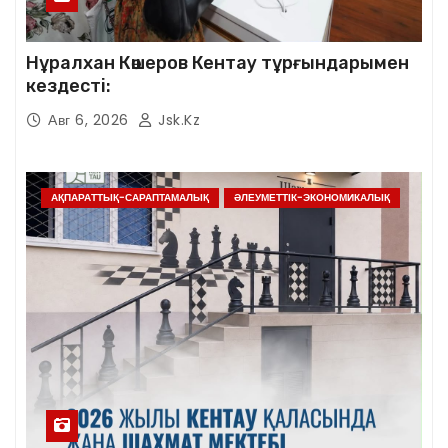
Нұралхан Көшеров Кентау тұрғындарымен
кездесті:
Авг 6, 2026
Jsk.kz
АҚПАРАТТЫҚ-САРАПТАМАЛЫҚ
ӘЛЕУМЕТТІК-ЭКОНОМИКАЛЫҚ