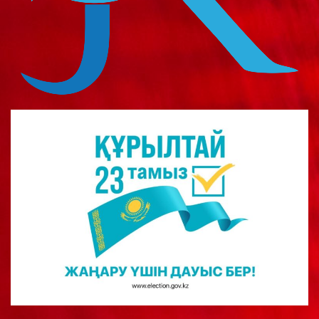
о
м
у