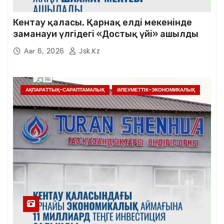
Кентау қаласы, Қарнақ елді мекенінде
заманауи үлгідегі «Достық үйі» ашылды
Авг 6, 2026
Jsk.kz
АҚПАРАТТЫҚ-САРАПТАМАЛЫҚ
ӘЛЕУМЕТТІК-ЭКОНОМИКАЛЫҚ