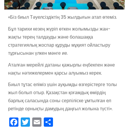
«Біз биыл Тәуелсіздіктің 35 жылдығын атап өтеміз.
Бұл тарихи кезең жүріп өткен жолымызды жан-
жақты терең талдауды және болашаққа
стратегиялық жоспар құруды мұқият ойластыру
тұрғысынан үлкен мәнге ие.
Аталған мерейлі датаны қажырлы еңбекпен және
нақты нәтижелермен қарсы алуымыз керек.
Биыл тұтас еліміз үшін ауқымды өзгерістерге толы
жыл болып отыр. Қазақстан қоғамдық өмірдің
барлық саласында соны серпіліске ұмтылған ел
ретінде орнықты дамудың даңғыл жолына түсті».
F
T
E
О