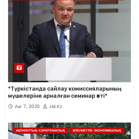
*Түркістанда сайлау комиссияларының
мүшелеріне арналған семинар өтті*
Авг 7, 2026
Jsk.kz
АҚПАРАТТЫҚ-САРАПТАМАЛЫҚ
ӘЛЕУМЕТТІК-ЭКОНОМИКАЛЫҚ