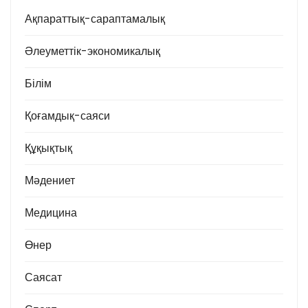
Ақпараттық-сараптамалық
Әлеуметтік-экономикалық
Білім
Қоғамдық-саяси
Құқықтық
Мәдениет
Медицина
Өнер
Саясат