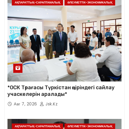
АҚПАРАТТЫҚ-САРАПТАМАЛЫҚ
ӘЛЕУМЕТТІК-ЭКОНОМИКАЛЫҚ
*ОСК Төрағасы Түркістан өңіріндегі сайлау
учаскелерін аралады*
Авг 7, 2026
Jsk.kz
АҚПАРАТТЫҚ-САРАПТАМАЛЫҚ
ӘЛЕУМЕТТІК-ЭКОНОМИКАЛЫҚ