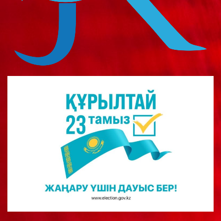
о
м
у