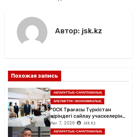
в
o
ть
k
и
г
Автор:
jsk.kz
а
ц
и
Похожая запись
я
п
АҚПАРАТТЫҚ-САРАПТАМАЛЫҚ
ӘЛЕУМЕТТІК-ЭКОНОМИКАЛЫҚ
о
*ОСК Төрағасы Түркістан
өңіріндегі сайлау учаскелерін
з
аралады*
Авг 7, 2026
Jsk.kz
а
АҚПАРАТТЫҚ-САРАПТАМАЛЫҚ