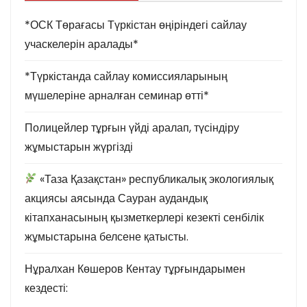
*ОСК Төрағасы Түркістан өңіріндегі сайлау
учаскелерін аралады*
*Түркістанда сайлау комиссияларының
мүшелеріне арналған семинар өтті*
Полицейлер тұрғын үйді аралап, түсіндіру
жұмыстарын жүргізді
«Таза Қазақстан» республикалық экологиялық
акциясы аясында Сауран аудандық
кітапханасының қызметкерлері кезекті сенбілік
жұмыстарына белсене қатысты.
Нұралхан Көшеров Кентау тұрғындарымен
кездесті: