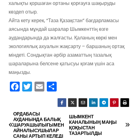
халықты қоршаған ортаны қорғауға шақыруды
көздеп отыр.
Айта кету керек, “Таза Қазақстан” бағдарламасы
аясында мұндай шаралар Шымкенттің өзге
аудандарында да жалғасты. Қаланың көркі мен
экологиялық ахуалын жақсарту – баршаның ортақ
міндеті. Сондықтан әрбір азаматтың тазалық
шараларына белсене қатысуы қоғам үшін аса
маңызды.
F
T
E
О
a
w
m
тп
c
itt
ai
р
e
er
l
а
ОРДАБАСЫ
Н
ШЫМКЕНТ
АУДАНЫНДА БАЛЫҚ
КАНАЛЫНЫҢ МАҢЫ
b
в
ШАРУАШЫЛЫҒЫМЕН
а
ҚОҚЫСТАН
АЙНАЛЫСУШЫЛАР
o
и
ТАЗАРТЫЛДЫ
САНЫ АРТЫП КЕЛЕДІ