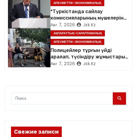
ӘЛЕУМЕТТІК-ЭКОНОМИКАЛЫҚ
п
*Түркістанда сайлау
комиссияларының мүшелеріне
и
арналған семинар өтті*
Авг 7, 2026
Jsk.kz
с
АҚПАРАТТЫҚ-САРАПТАМАЛЫҚ
ӘЛЕУМЕТТІК-ЭКОНОМИКАЛЫҚ
я
Полицейлер тұрғын үйді
аралап, түсіндіру жұмыстарын
м
жүргізді
Авг 7, 2026
Jsk.kz
Свежие записи