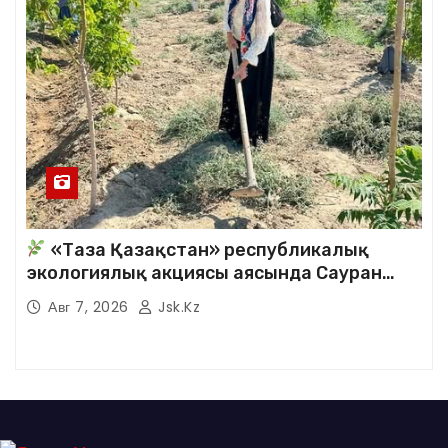
«Таза Қазақстан» республикалық
экологиялық акциясы аясында Сауран
аудандық кітапханасының қызметкерлері
Авг 7, 2026
Jsk.kz
кезекті сенбілік жұмыстарына белсене
қатысты.