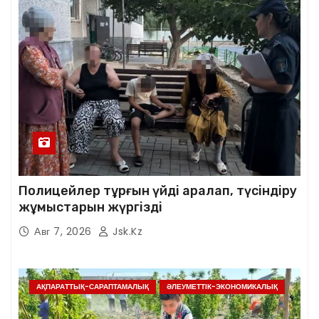
Полицейлер тұрғын үйді аралап, түсіндіру
жұмыстарын жүргізді
Авг 7, 2026
Jsk.kz
АҚПАРАТТЫҚ-САРАПТАМАЛЫҚ
ӘЛЕУМЕТТІК-ЭКОНОМИКАЛЫҚ