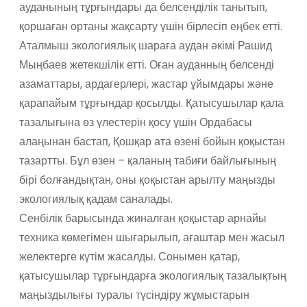
ауданының тұрғындары да белсенділік танытып,
қоршаған ортаны жақсарту үшін бірлесіп еңбек етті.
Аталмыш экологиялық шараға аудан әкімі Рашид
Мыңбаев жетекшілік етті. Оған ауданның белсенді
азаматтары, ардагерлері, жастар ұйымдары және
қарапайым тұрғындар қосылды. Қатысушылар қала
тазалығына өз үлестерін қосу үшін Ордабасы
алаңынан бастап, Қошқар ата өзені бойын қоқыстан
тазартты. Бұл өзен – қаланың табиғи байлығының
бірі болғандықтан, оны қоқыстан арылту маңызды
экологиялық қадам саналады.
Сенбілік барысында жиналған қоқыстар арнайы
техника көмегімен шығарылып, ағаштар мен жасыл
желектерге күтім жасалды. Сонымен қатар,
қатысушылар тұрғындарға экологиялық тазалықтың
маңыздылығы туралы түсіндіру жұмыстарын