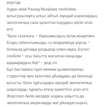
жүргізді.
Аудан әкімі Рашид Мыңбаев сенбілікке
қатысушыларға алғыс айтып, мұндай шаралардың
экологиялық сана қалыптастырудағы рөлін атап
өтті.
“Қала тазалығы – баршамыздың ортақ міндетіміз.
Біздің табиғатымызды, су көздерімізді қорғау –
болашақ ұрпаққа қалдырар үлкен мұра. Бүгінгі
сенбілік – осы бағытта жасалған маңызды
қадамдардың бірі” – деді ол.
Бұл бастамаға түрлі мекеме қызметкерлері,
студенттер мен еріктілер ұйымдары да белсенді
қатысты. Қала тұрғындары мұндай экологиялық
шараларды тұрақты өткізу қажеттігін атап өтті.
Жергілікті билік өкілдері алдағы уақытта да
экологиялық акцияларды жиі ұйымдастырып,