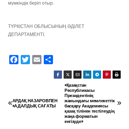
мүмкіндік беріп отыр.
ТҮРКІСТАН ОБЛЫСЫНЫҢ ӘДІЛЕТ
ДЕПАРТАМЕНТІ.
F
T
E
О
a
w
m
тп
c
itt
ai
р
e
er
l
а
«Қазақстан
Н
Республикасы
b
в
Президентінің
а
АРДАҚ НАЗАРОВПЕН
жанындағы мемлекеттік
o
и
«АДАЛДЫҚ САҒАТЫ
басқару Академиясы
в
қазақ тілінен тестілеудің
o
ть
жаңа форматын
k
енгізуде»
и