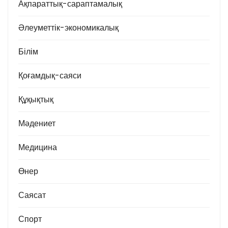
Ақпараттық-сараптамалық
Әлеуметтік-экономикалық
Білім
Қоғамдық-саяси
Құқықтық
Мәдениет
Медицина
Өнер
Саясат
Спорт