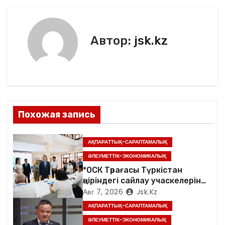
г
а
Автор:
jsk.kz
ц
и
я
Похожая запись
п
о
АҚПАРАТТЫҚ-САРАПТАМАЛЫҚ
з
ӘЛЕУМЕТТІК-ЭКОНОМИКАЛЫҚ
*ОСК Төрағасы Түркістан
а
өңіріндегі сайлау учаскелерін
аралады*
Авг 7, 2026
Jsk.kz
п
АҚПАРАТТЫҚ-САРАПТАМАЛЫҚ
и
ӘЛЕУМЕТТІК-ЭКОНОМИКАЛЫҚ