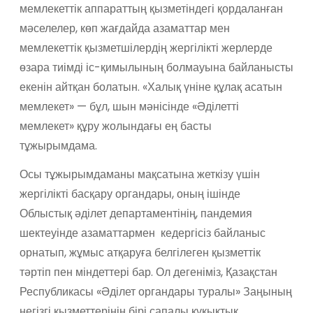
мемлекеттік аппараттың қызметіндегі қордаланған
мәселелер, көп жағдайда азаматтар мен
мемлекеттік қызметшілердің жергілікті жерлерде
өзара тиімді іс-қимылының болмауына байланысты
екенін айтқан болатын. «Халық үніне құлақ асатын
мемлекет» — бұл, шын мәнісінде «Әділетті
мемлекет» құру жолындағы ең басты
тұжырымдама.
Осы тұжырымдаманы мақсатына жеткізу үшін
жергілікті басқару органдары, оның ішінде
Облыстық әділет департаментінің, пандемия
шектеуінде азаматтармен кедергісіз байланыс
орнатып, жұмыс атқаруға белгілеген қызметтік
тәртіп пен міндеттері бар. Ол дегеніміз, Қазақстан
Республикасы «Әділет органдары туралы» Заңының
негізгі қызметтерінің бірі сапалы құқықтық