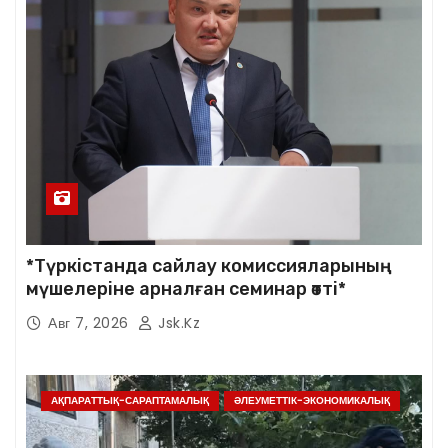
*Түркістанда сайлау комиссияларының
мүшелеріне арналған семинар өтті*
Авг 7, 2026
Jsk.kz
АҚПАРАТТЫҚ-САРАПТАМАЛЫҚ
ӘЛЕУМЕТТІК-ЭКОНОМИКАЛЫҚ