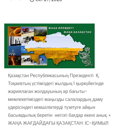
Қазақстан Республикасының Президенті Қ.
Тоқаевтың үстіміздегі жылдың 1 қыркүйегінде
жариялаған жолдауының әр бағыты-
мемлекетіміздегі маңызды салалардың даму
үдерісіндегі кемшіліктерді түзетуге айқын
басымдылық беретін негізгі бағдар екені анық. «
ЖАҢА ЖАҒДАЙДАҒЫ ҚАЗАҚСТАН: ІС-ҚИМЫЛ