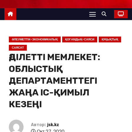
ӘЛЕУМЕТТІК-ЭКОНОМИКАЛЫҚ
ҚОҒАМДЫҚ-САЯСИ
ҚҰҚЫҚТЫҚ
САЯСАТ
ӘДІЛЕТТІ МЕМЛЕКЕТ:
ОБЛЫСТЫҚ
ДЕПАРТАМЕНТТЕГІ
ЖАҢА ІС-ҚИМЫЛ
КЕЗЕҢІ
Автор:
jsk.kz
Окт 27, 2020