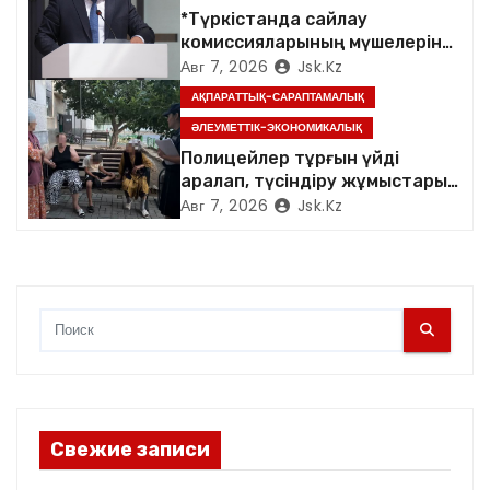
*Түркістанда сайлау
с
комиссияларының мүшелеріне
арналған семинар өтті*
Авг 7, 2026
Jsk.kz
я
АҚПАРАТТЫҚ-САРАПТАМАЛЫҚ
м
ӘЛЕУМЕТТІК-ЭКОНОМИКАЛЫҚ
Полицейлер тұрғын үйді
аралап, түсіндіру жұмыстарын
жүргізді
Авг 7, 2026
Jsk.kz
Свежие записи