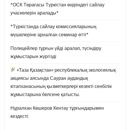
*ОСК Төрағасы Түркістан өңіріндегі сайлау
учаскелерін аралады*
*Түркістанда сайлау комиссияларының
мүшелеріне арналған семинар өтті*
Полицейлер тұрғын үйді аралап, түсіндіру
жұмыстарын жүргізді
«Таза Қазақстан» республикалық экологиялық
акциясы аясында Сауран аудандық
кітапханасының қызметкерлері кезекті сенбілік
жұмыстарына белсене қатысты.
Нұралхан Көшеров Кентау тұрғындарымен
кездесті: