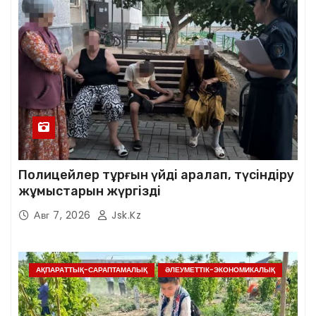
Полицейлер тұрғын үйді аралап, түсіндіру
жұмыстарын жүргізді
Авг 7, 2026
Jsk.kz
АҚПАРАТТЫҚ-САРАПТАМАЛЫҚ
ӘЛЕУМЕТТІК-ЭКОНОМИКАЛЫҚ