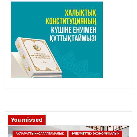
You missed
АҚПАРАТТЫҚ-САРАПТАМАЛЫҚ
ӘЛЕУМЕТТІК-ЭКОНОМИКАЛЫҚ