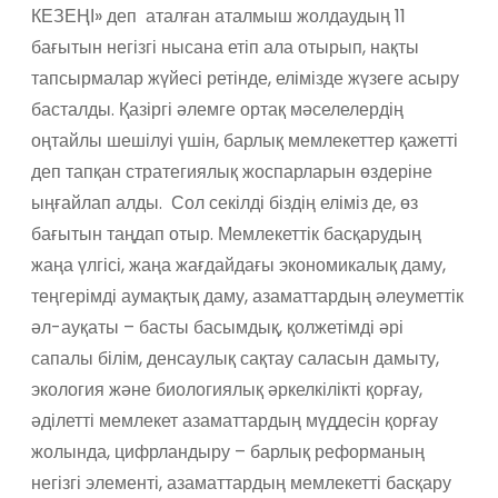
КЕЗЕҢІ» деп аталған аталмыш жолдаудың 11
бағытын негізгі нысана етіп ала отырып, нақты
тапсырмалар жүйесі ретінде, елімізде жүзеге асыру
басталды. Қазіргі әлемге ортақ мәселелердің
оңтайлы шешілуі үшін, барлық мемлекеттер қажетті
деп тапқан стратегиялық жоспарларын өздеріне
ыңғайлап алды. Сол секілді біздің еліміз де, өз
бағытын таңдап отыр. Мемлекеттік басқарудың
жаңа үлгісі, жаңа жағдайдағы экономикалық даму,
теңгерімді аумақтық даму, азаматтардың әлеуметтік
әл-ауқаты – басты басымдық, қолжетімді әрі
сапалы білім, денсаулық сақтау саласын дамыту,
экология және биологиялық әркелкілікті қорғау,
әділетті мемлекет азаматтардың мүддесін қорғау
жолында, цифрландыру – барлық реформаның
негізгі элементі, азаматтардың мемлекетті басқару