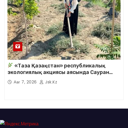
«Таза Қазақстан» республикалық
экологиялық акциясы аясында Сауран
аудандық кітапханасының қызметкерлері
Авг 7, 2026
Jsk.kz
кезекті сенбілік жұмыстарына белсене
қатысты.