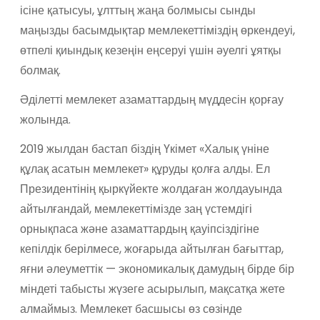
ісіне қатысуы, ұлттың жаңа болмысы сынды
маңызды басымдықтар мемлекеттіміздің өркендеуі,
өтпелі қиындық кезеңін еңсеруі үшін әуелгі ұятқы
болмақ.
Әділетті мемлекет азаматтардың мүддесін қорғау
жолында.
2019 жылдан бастап біздің Үкімет «Халық үніне
құлақ асатын мемлекет» құруды қолға алды. Ел
Президентінің қыркүйекте жолдаған жолдауында
айтылғандай, мемлекеттімізде заң үстемдігі
орнықпаса және азаматтардың қауіпсіздігіне
кепілдік берілмесе, жоғарыда айтылған бағыттар,
яғни әлеуметтік — экономикалық дамудың бірде бір
міндеті табысты жүзеге асырылып, мақсатқа жете
алмаймыз. Мемлекет басшысы өз сөзінде