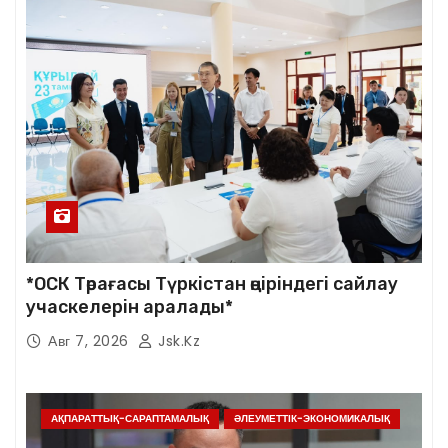
*ОСК Төрағасы Түркістан өңіріндегі сайлау
учаскелерін аралады*
Авг 7, 2026
Jsk.kz
АҚПАРАТТЫҚ-САРАПТАМАЛЫҚ
ӘЛЕУМЕТТІК-ЭКОНОМИКАЛЫҚ