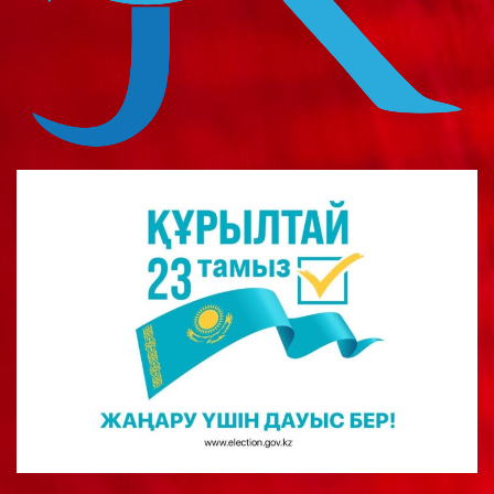
о
м
у