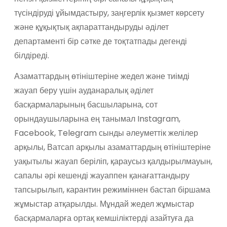
түсіндіруді ұйымдастыру, заңгерлік қызмет көрсету
және құқықтық ақпараттандыруды әділет
департаменті бір сәтке де тоқтатпады дегенді
білдіреді.
Азаматтардың өтініштеріне жедел және тиімді
жауап беру үшін ауданаралық әділет
басқармаларының басшыларына, сот
орындаушыларына ең танымал Instagram,
Facebook, Telegram сынды әлеуметтік желілер
арқылы, Ватсап арқылы азаматтардың өтініштеріне
уақытылы жауап беріліп, қараусыз қалдырылмауын,
сапалы әрі кешенді жауаппен қанағаттандыру
тапсырылып, карантин режиміннен бастап біршама
жұмыстар атқарылды. Мұндай жедел жұмыстар
басқармаларға ортақ кемшіліктерді азайтуға да