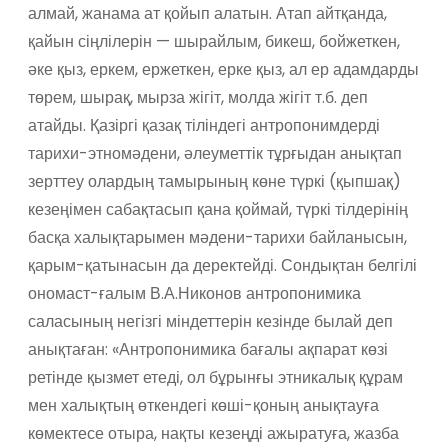
алмай, жанама ат қойып алатын. Атап айтқанда,
қайын сіңлілерін — шырайлым, бикеш, бойжеткен,
әке қыз, еркем, ержеткен, ерке қыз, ал ер адамдарды
төрем, шырақ, мырза жігіт, молда жігіт т.б. деп
атайды. Қазіргі қазақ тіліндегі антропонимдерді
тарихи-этномәдени, әлеуметтік тұрғыдан анықтап
зерттеу олардың тамырының көне түркі (қыпшақ)
кезеңімен сабақтасып қана қоймай, түркі тілдерінің
басқа халықтарымен мәдени-тарихи байланысын,
қарым-қатынасын да деректейді. Сондықтан белгілі
ономаст-ғалым В.А.Никонов антропонимика
саласының негізгі міндеттерін кезінде былай деп
анықтаған: «Антропонимика бағалы ақпарат көзі
ретінде қызмет етеді, ол бұрынғы этникалық құрам
мен халықтың өткендегі көші-қоның анықтауға
көмектесе отыра, нақты кезеңді ажыратуға, жазба