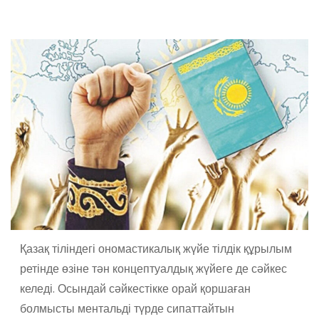
Қазақ тіліндегі ономастикалық жүйе тілдік құрылым
ретінде өзіне тән концептуалдық жүйеге де сәйкес
келеді. Осындай сәйкестікке орай қоршаған
болмысты ментальді түрде сипаттайтын