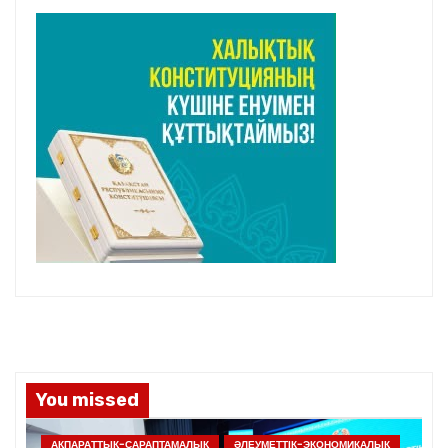
You missed
АҚПАРАТТЫҚ-САРАПТАМАЛЫҚ
ӘЛЕУМЕТТІК-ЭКОНОМИКАЛЫҚ