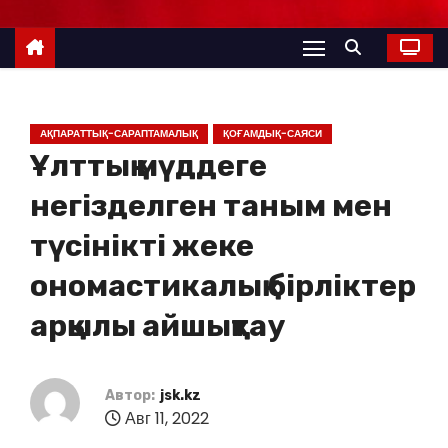
АҚПАРАТТЫҚ-САРАПТАМАЛЫҚ
ҚОҒАМДЫҚ-САЯСИ
Ұлттық мүддеге
негізделген таным мен
түсінікті жеке
ономастикалық бірліктер
арқылы айшықтау
Автор:
jsk.kz
Авг 11, 2022