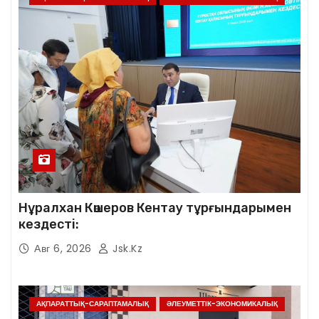
Нұралхан Көшеров Кентау тұрғындарымен
кездесті:
Авг 6, 2026
Jsk.kz
АҚПАРАТТЫҚ-САРАПТАМАЛЫҚ
ӘЛЕУМЕТТІК-ЭКОНОМИКАЛЫҚ