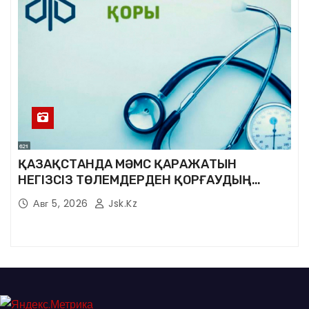
ҚАЗАҚСТАНДА МӘМС ҚАРАЖАТЫН
НЕГІЗСІЗ ТӨЛЕМДЕРДЕН ҚОРҒАУДЫҢ
ЖАҢА ЖҮЙЕСІ ҚҰРЫЛУДА
Авг 5, 2026
Jsk.kz