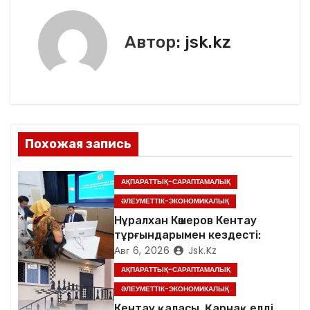
k
и
г
Автор:
jsk.kz
а
ц
и
Похожая запись
я
п
АҚПАРАТТЫҚ-САРАПТАМАЛЫҚ
ӘЛЕУМЕТТІК-ЭКОНОМИКАЛЫҚ
о
Нұралхан Көшеров Кентау
тұрғындарымен кездесті:
з
Авг 6, 2026
Jsk.kz
а
АҚПАРАТТЫҚ-САРАПТАМАЛЫҚ
ӘЛЕУМЕТТІК-ЭКОНОМИКАЛЫҚ
п
Кентау қаласы, Қарнақ елді