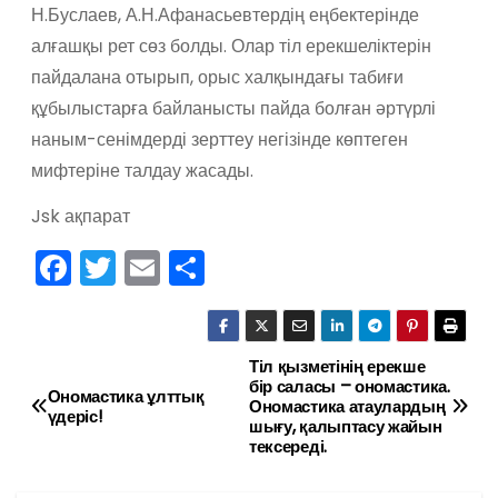
Н.Буслаев, А.Н.Афанасьевтердің еңбектерінде
алғашқы рет сөз болды. Олар тіл ерекшеліктерін
пайдалана отырып, орыс халқындағы табиғи
құбылыстарға байланысты пайда болған әртүрлі
наным-сенімдерді зерттеу негізінде көптеген
мифтеріне талдау жасады.
Jsk ақпарат
F
T
E
О
a
w
m
тп
c
itt
ai
р
e
er
l
а
Тіл қызметінің ерекше
Н
бір саласы – ономастика.
Ономастика ұлттық
b
в
Ономастика атаулардың
а
үдеріс!
шығу, қалыптасу жайын
o
и
тексереді.
в
o
ть