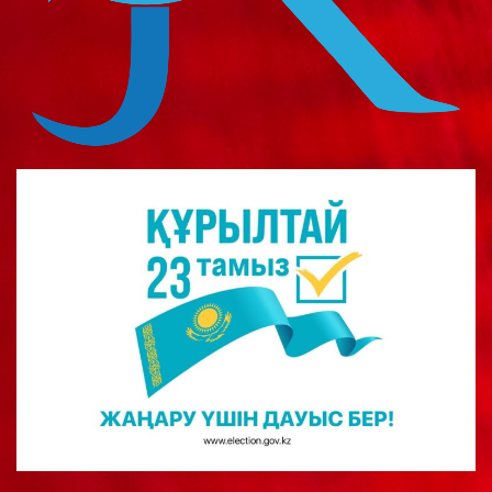
о
м
у