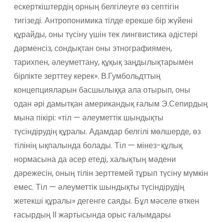
ескерткіштердің орның белгілеуге өз септігін
тигізеді. Антропонимика тілде ерекше бір жүйені
құрайды, оны түсіну үшін тек лингвистика әдістері
дәрменсіз, сондықтан оны этнографиямен,
тарихпен, әлеуметтану, құқық заңдылықтарымен
бірлікте зерттеу керек». В.Гумбольдттың
концепцияларын басшылыққа ала отырып, оны
одан әрі дамытқан американдық ғалым Э.Сепирдың
мына пікірі: «тіл — әлеуметтік шындықты
түсіндірудің құралы. Адамдар белгілі мөлшерде, өз
тілінің ықпалында болады. Тіл — мінез-құлық
нормасына да әсер етеді, халықтың мәдени
дәрежесін, оның тілін зерттемей тұрып түсіну мүмкін
емес. Тіл — әлеуметтік шындықты түсіндірудің
жетекші құралы» дегенге саяды. Бұл мәселе өткен
ғасырдың ІІ жартысында орыс ғалымдары