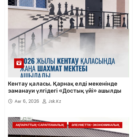
Кентау қаласы, Қарнақ елді мекенінде
заманауи үлгідегі «Достық үйі» ашылды
Авг 6, 2026
Jsk.kz
АҚПАРАТТЫҚ-САРАПТАМАЛЫҚ
ӘЛЕУМЕТТІК-ЭКОНОМИКАЛЫҚ