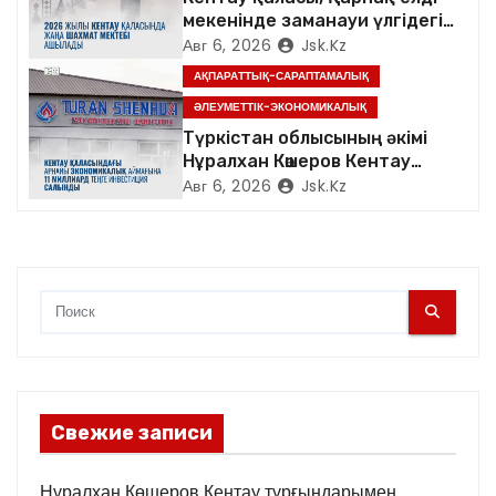
мекенінде заманауи үлгідегі
и
«Достық үйі» ашылды
Авг 6, 2026
Jsk.kz
с
АҚПАРАТТЫҚ-САРАПТАМАЛЫҚ
ӘЛЕУМЕТТІК-ЭКОНОМИКАЛЫҚ
я
Түркістан облысының әкімі
Нұралхан Көшеров Кентау
м
қаласындағы «TURAN
Авг 6, 2026
Jsk.kz
SHENHUA» зауытының
жұмысымен танысты
Свежие записи
Нұралхан Көшеров Кентау тұрғындарымен