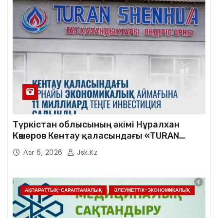
Түркістан облысының әкімі Нұралхан
Көшеров Кентау қаласындағы «TURAN
SHENHUA» зауытының жұмысымен
Авг 6, 2026
Jsk.kz
танысты
АҚПАРАТТЫҚ-САРАПТАМАЛЫҚ
ӘЛЕУМЕТТІК-ЭКОНОМИКАЛЫҚ