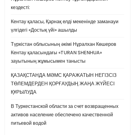
кездесті:
Кентау қаласы, Қарнақ елді мекенінде заманауи
үлгідегі «Достық үйі» ашылды
Түркістан облысының әкімі Нұралхан Көшеров
Кентау қаласындағы «TURAN SHENHUA»
зауытының жұмысымен танысты
ҚАЗАҚСТАНДА МӘМС ҚАРАЖАТЫН НЕГІЗСІЗ
ТӨЛЕМДЕРДЕН ҚОРҒАУДЫҢ ЖАҢА ЖҮЙЕСІ
ҚҰРЫЛУДА
В Туркестанской области за счет возвращенных
активов население обеспечено качественной
питьевой водой