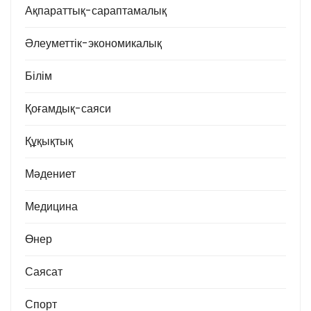
Ақпараттық-сараптамалық
Әлеуметтік-экономикалық
Білім
Қоғамдық-саяси
Құқықтық
Мәдениет
Медицина
Өнер
Саясат
Спорт