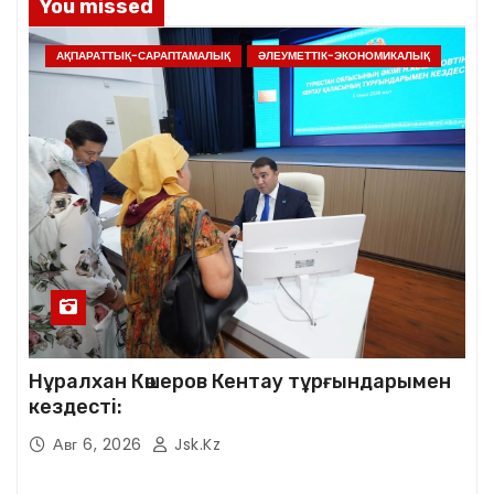
You missed
АҚПАРАТТЫҚ-САРАПТАМАЛЫҚ
ӘЛЕУМЕТТІК-ЭКОНОМИКАЛЫҚ
Нұралхан Көшеров Кентау тұрғындарымен
кездесті:
Авг 6, 2026
Jsk.kz