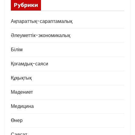
Рубрики
Ақпараттық-сараптамалық
Әлеуметтік-экономикалық
Білім
Қоғамдық-саяси
Құқықтық
Мәдениет
Медицина
Өнер
Саясат