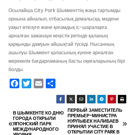
Осылайша City Park Шымкенттің жаңа тартымды
орнына айналып, отбасылық демалысқа, мәдени
уақыт өткізуге және қоғамдық іс-шараларға
арналған заманауи кеңістік ретінде қаланың
қарқынды дамуын айшықтай түседі. Нысанның
ашылуы Шымкент қаласының күніне арналған
мерекелік бағдарламаның басты оқиғаларының бірі
болды.
F
T
E
О
a
w
m
тп
c
itt
ai
р
e
er
l
а
ПЕРВЫЙ ЗАМЕСТИТЕЛЬ
Н
В ШЫМКЕНТЕ КО ДНЮ
ПРЕМЬЕР-МИНИСТРА
ГОРОДА ОТКРЫЛИ
b
в
НУРЛЫБЕК НАЛИБАЕВ
а
ЯПОНСКИЙ ПАРК
ПРИНЯЛ УЧАСТИЕ В
o
и
МЕЖДУНАРОДНОГО
ОТКРЫТИИ CITY PARK В
УРОВНЯ