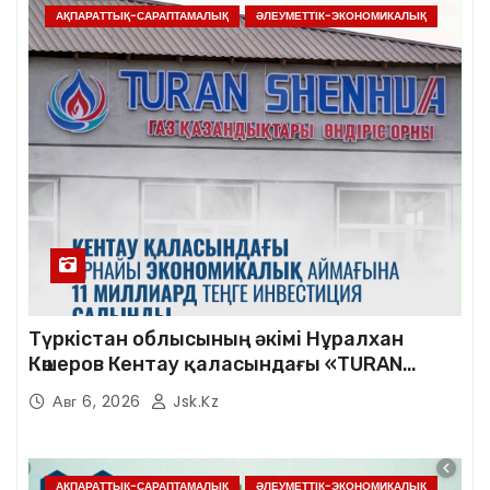
АҚПАРАТТЫҚ-САРАПТАМАЛЫҚ
ӘЛЕУМЕТТІК-ЭКОНОМИКАЛЫҚ
Түркістан облысының әкімі Нұралхан
Көшеров Кентау қаласындағы «TURAN
SHENHUA» зауытының жұмысымен
Авг 6, 2026
Jsk.kz
танысты
АҚПАРАТТЫҚ-САРАПТАМАЛЫҚ
ӘЛЕУМЕТТІК-ЭКОНОМИКАЛЫҚ