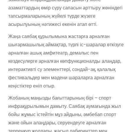
азаматтардың өмір сүру сапасын арттыру жөніндегі
тапсырмаларының жүйелі түрде жүзеге
асырылуының нәтижесі екенін атап өтті.
Жаңа саябақ құрылымына жастарға арналған
шығармашылық аймақтар, түрлі іс-шаралар өткізуге
арналған ашық амфитеатр, демалыс пен
кездесулерге арналған көпфункционалды алаңдар,
интерактивті су элементтері, сондай-ақ, қалалық
фестивальдер мен мәдени шараларға арналған
кеңістіктер еніп отыр.
Жобаның маңызды бағыттарының бірі – спорт
инфрақұрылымын дамыту. Саябақ аумағында жыл
бойы жұмыс істейтін мұз айдыны, әмбебап спорт
және ойын алаңдары, серуендеуге арналған
терренкур жолдары, жасыл лабиринттер мен