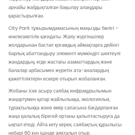
арнайы жабдықталған бақылау алаңдары
қарастырылған.
City Park тұжырымдамасының маңызды бөлігі –
инклюзивтілік қағидаты. Жаяу жүргіншілер
жолдарынан бастап қоғамдық аймақтарға дейінгі
барлық абаттандыру элементі мүмкіндігі шектеулі
жандардың, егде жастағы азаматтардың және
балалар арбасымен жүретін ата-аналардың
қажеттіліктерін ескере отырып жобаланған.
Жобаны іске асыру саябақ инфрақұрылымын
жаңартумен қатар жайлылыққа, экологиялық
тұрақтылыққа және өмір сапасына бағдарланған
жаңа қалалық бірегей ортаны қалыптастыруға да
ықпал етеді. Айта кету керек, саябақтың құрылысы
небәрі 60 күн ішінде аяқталып отыр.