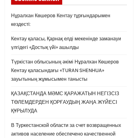
Нұралхан Көшеров Кентау тұрғындарымен
кездесті:
Кентау қаласы, Қарнақ елді мекенінде заманауи
үлгідегі «Достық үйі» ашылды
Түркістан облысының әкімі Нұралхан Көшеров
Кентау қаласындағы «TURAN SHENHUA»
зауытының жұмысымен танысты
ҚАЗАҚСТАНДА МӘМС ҚАРАЖАТЫН НЕГІЗСІЗ
ТӨЛЕМДЕРДЕН ҚОРҒАУДЫҢ ЖАҢА ЖҮЙЕСІ
ҚҰРЫЛУДА
В Туркестанской области за счет возвращенных
активов население обеспечено качественной