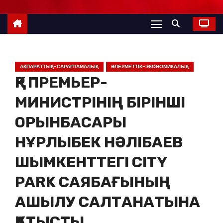
АҚПАРАТТЫҚ-САРАПТАМАЛЫҚ
ӘЛЕУМЕТТІК-ЭКОНОМИКАЛЫҚ
ҚР ПРЕМЬЕР-
МИНИСТРІНІҢ БІРІНШІ
ОРЫНБАСАРЫ
НҰРЛЫБЕК НӘЛІБАЕВ
ШЫМКЕНТТЕГІ CITY
PARK САЯБАҒЫНЫҢ
АШЫЛУ САЛТАНАТЫНА
ҚАТЫСТЫ