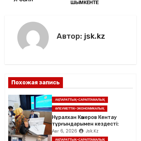
в
ШЫМКЕНТЕ
o
ть
k
и
г
Автор:
jsk.kz
а
ц
и
я
Похожая запись
п
АҚПАРАТТЫҚ-САРАПТАМАЛЫҚ
о
ӘЛЕУМЕТТІК-ЭКОНОМИКАЛЫҚ
Нұралхан Көшеров Кентау
з
тұрғындарымен кездесті:
Авг 6, 2026
Jsk.kz
а
АҚПАРАТТЫҚ-САРАПТАМАЛЫҚ