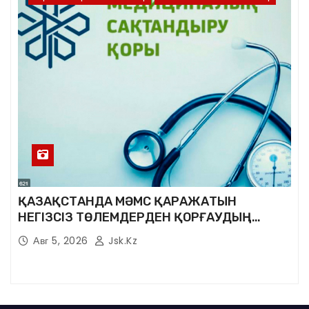
ҚАЗАҚСТАНДА МӘМС ҚАРАЖАТЫН
НЕГІЗСІЗ ТӨЛЕМДЕРДЕН ҚОРҒАУДЫҢ
ЖАҢА ЖҮЙЕСІ ҚҰРЫЛУДА
Авг 5, 2026
Jsk.kz