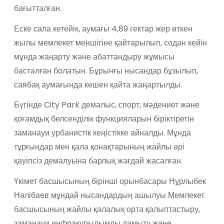
бағытталған.
Еске сала кетейік, аумағы 4,89 гектар жер өткен
жылы мемлекет меншігіне қайтарылып, содан кейін
мұнда жаңарту және абаттандыру жұмысы
басталған болатын. Бұрынғы нысандар бұзылып,
саябақ аумағында кешен қайта жаңартылды.
Бүгінде City Park демалыс, спорт, мәдениет және
қоғамдық белсенділік функцияларын біріктіретін
заманауи урбанистік кеңістікке айналды. Мұнда
тұрғындар мен қала қонақтарының жайлы әрі
қауіпсіз демалуына барлық жағдай жасалған.
Үкімет басшысының бірінші орынбасары Нұрлыбек
Нәлібаев мұндай нысандардың ашылуы Мемлекет
басшысының жайлы қалалық орта қалыптастыру,
заманауи инфрақұрылымды дамыту және