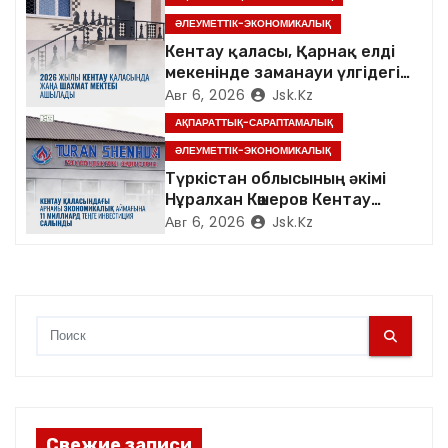
п
ӘЛЕУМЕТТІК-ЭКОНОМИКАЛЫҚ
Кентау қаласы, Қарнақ елді
и
мекенінде заманауи үлгідегі
«Достық үйі» ашылды
Авг 6, 2026
Jsk.kz
с
АҚПАРАТТЫҚ-САРАПТАМАЛЫҚ
я
ӘЛЕУМЕТТІК-ЭКОНОМИКАЛЫҚ
Түркістан облысының әкімі
м
Нұралхан Көшеров Кентау
қаласындағы «TURAN
Авг 6, 2026
Jsk.kz
SHENHUA» зауытының
жұмысымен танысты
Свежие записи