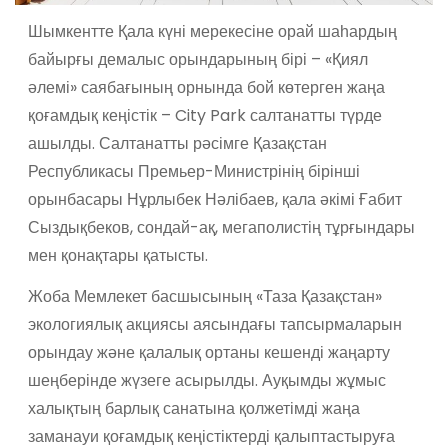
Шымкентте Қала күні мерекесіне орай шаһардың
байырғы демалыс орындарының бірі – «Қиял
әлемі» саябағының орнында бой көтерген жаңа
қоғамдық кеңістік – City Park салтанатты түрде
ашылды. Салтанатты рәсімге Қазақстан
Республикасы Премьер-Министрінің бірінші
орынбасары Нұрлыбек Нәлібаев, қала әкімі Ғабит
Сыздықбеков, сондай-ақ, мегаполистің тұрғындары
мен қонақтары қатысты.
Жоба Мемлекет басшысының «Таза Қазақстан»
экологиялық акциясы аясындағы тапсырмаларын
орындау және қалалық ортаны кешенді жаңарту
шеңберінде жүзеге асырылды. Ауқымды жұмыс
халықтың барлық санатына қолжетімді жаңа
заманауи қоғамдық кеңістіктерді қалыптастыруға