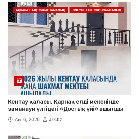
АҚПАРАТТЫҚ-САРАПТАМАЛЫҚ
ӘЛЕУМЕТТІК-ЭКОНОМИКАЛЫҚ
Кентау қаласы, Қарнақ елді мекенінде
заманауи үлгідегі «Достық үйі» ашылды
Авг 6, 2026
Jsk.kz