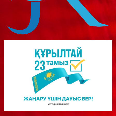
о
м
у