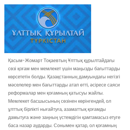
Қасым-Жомарт Тоқаевтың Ұлттық құрылтайдағы
сөзі қоғам мен мемлекет үшін маңызды бағыттарды
көрсететін болды. Қазақстанның дамуындағы негізгі
мәселелер мен бағыттарды атап өтті, әсіресе саяси
реформалар мен қоғамның қатысуы жайлы.
Мемлекет басшысының сөзінен көрінгендей, ол
ұлттық бірлікті нығайтуға, азаматтық қоғамды
дамытуға және заңның үстемдігін қамтамасыз етуге
баса назар аударды. Сонымен қатар, ол қоғамның