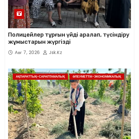
Полицейлер тұрғын үйді аралап, түсіндіру
жұмыстарын жүргізді
Авг 7, 2026
Jsk.kz
АҚПАРАТТЫҚ-САРАПТАМАЛЫҚ
ӘЛЕУМЕТТІК-ЭКОНОМИКАЛЫҚ