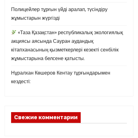
Полицейлер тұрғын үйді аралап, түсіндіру
жұмыстарын жүргізді
«Таза Қазақстан» республикалық экологиялық
акциясы аясында Сауран аудандық
кітапханасының қызметкерлері кезекті сенбілік
жұмыстарына белсене қатысты.
Нұралхан Көшеров Кентау тұрғындарымен
кездесті:
Свежие комментарии