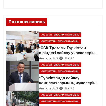
а
ц
и
Похожая запись
я
АҚПАРАТТЫҚ-САРАПТАМАЛЫҚ
п
ӘЛЕУМЕТТІК-ЭКОНОМИКАЛЫҚ
*ОСК Төрағасы Түркістан
о
өңіріндегі сайлау учаскелерін
аралады*
Авг 7, 2026
Jsk.kz
з
АҚПАРАТТЫҚ-САРАПТАМАЛЫҚ
а
ӘЛЕУМЕТТІК-ЭКОНОМИКАЛЫҚ
*Түркістанда сайлау
п
комиссияларының мүшелеріне
арналған семинар өтті*
Авг 7, 2026
Jsk.kz
и
АҚПАРАТТЫҚ-САРАПТАМАЛЫҚ
с
ӘЛЕУМЕТТІК-ЭКОНОМИКАЛЫҚ