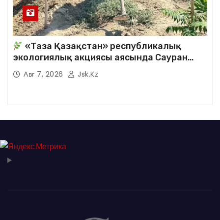
«Таза Қазақстан» республикалық
экологиялық акциясы аясында Сауран
аудандық кітапханасының қызметкерлері
Авг 7, 2026
Jsk.kz
кезекті сенбілік жұмыстарына белсене
қатысты.