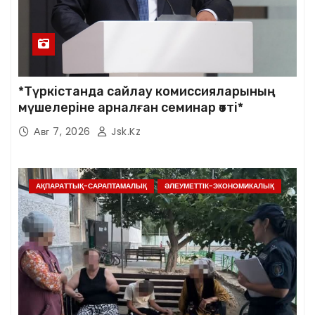
*Түркістанда сайлау комиссияларының
мүшелеріне арналған семинар өтті*
Авг 7, 2026
Jsk.kz
АҚПАРАТТЫҚ-САРАПТАМАЛЫҚ
ӘЛЕУМЕТТІК-ЭКОНОМИКАЛЫҚ