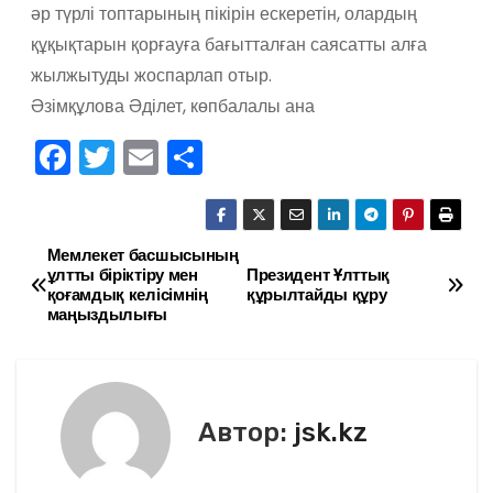
әр түрлі топтарының пікірін ескеретін, олардың
құқықтарын қорғауға бағытталған саясатты алға
жылжытуды жоспарлап отыр.
Әзімқұлова Әділет, көпбалалы ана
F
T
E
О
a
w
m
тп
c
itt
ai
р
e
er
l
а
Мемлекет басшысының
Н
ұлтты біріктіру мен
Президент Ұлттық
b
в
қоғамдық келісімнің
құрылтайды құру
а
маңыздылығы
o
и
в
o
ть
k
и
Автор:
jsk.kz
г