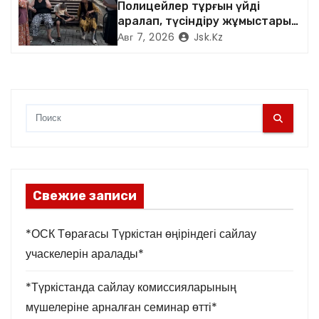
Полицейлер тұрғын үйді
я
аралап, түсіндіру жұмыстарын
жүргізді
Авг 7, 2026
Jsk.kz
м
Свежие записи
*ОСК Төрағасы Түркістан өңіріндегі сайлау
учаскелерін аралады*
*Түркістанда сайлау комиссияларының
мүшелеріне арналған семинар өтті*