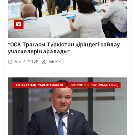
*ОСК Төрағасы Түркістан өңіріндегі сайлау
учаскелерін аралады*
Авг 7, 2026
Jsk.kz
АҚПАРАТТЫҚ-САРАПТАМАЛЫҚ
ӘЛЕУМЕТТІК-ЭКОНОМИКАЛЫҚ