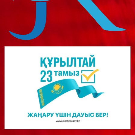
о
м
у