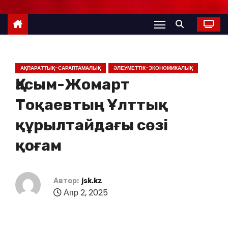
АҚПАРАТТЫҚ-САРАПТАМАЛЫҚ
ӘЛЕУМЕТТІК-ЭКОНОМИКАЛЫҚ
Қасым-Жомарт
Тоқаевтың Ұлттық
құрылтайдағы сөзі
қоғам
Автор:
jsk.kz
Апр 2, 2025