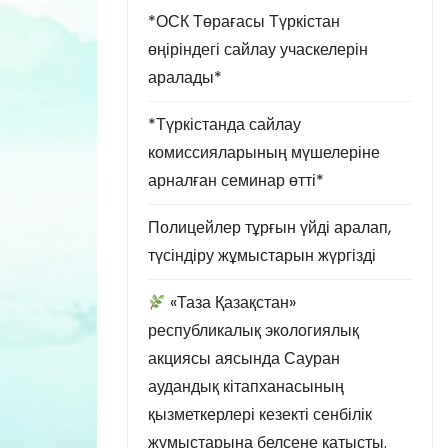
*ОСК Төрағасы Түркістан
өңіріндегі сайлау учаскелерін
аралады*
*Түркістанда сайлау
комиссияларының мүшелеріне
арналған семинар өтті*
Полицейлер тұрғын үйді аралап,
түсіндіру жұмыстарын жүргізді
«Таза Қазақстан»
республикалық экологиялық
акциясы аясында Сауран
аудандық кітапханасының
қызметкерлері кезекті сенбілік
жұмыстарына белсене қатысты.