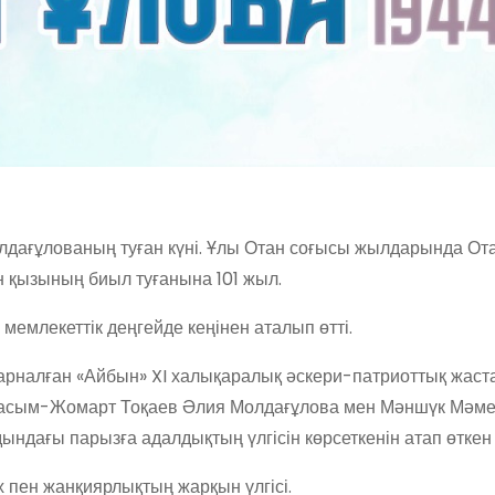
лдағұлованың туған күні. Ұлы Отан соғысы жылдарында От
ман қызының биыл туғанына 101 жыл.
млекеттік деңгейде кеңінен аталып өтті.
арналған «Айбын» XI халықаралық әскери-патриоттық жаст
асым-Жомарт Тоқаев Әлия Молдағұлова мен Мәншүк Мәме
ындағы парызға адалдықтың үлгісін көрсеткенін атап өткен
 пен жанқиярлықтың жарқын үлгісі.