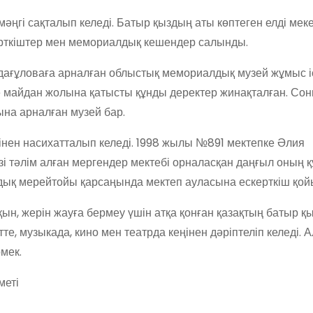
әңгі сақталып келеді. Батыр қыздың аты көптеген елді мек
керткіштер мен мемориалдық кешендер салынды.
ғұловаға арналған облыстық мемориалдық музей жұмыс іс
е майдан жолына қатысты құнды деректер жинақталған. Со
на арналған музей бар.
ңінен насихатталып келеді. 1998 жылы №891 мектепке Әлия
зі тәлім алған мергендер мектебі орналасқан даңғыл оның қ
ық мерейтойы қарсаңында мектеп ауласына ескерткіш қой
қын, жерін жауға бермеу үшін атқа қонған қазақтың батыр 
, музыкада, кино мен театрда кеңінен дәріптеліп келеді. Ал
мек.
меті