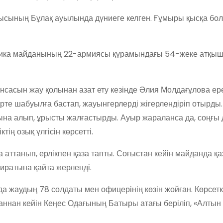
сының Бұлақ ауылында дүниеге келген. Ғұмыры қысқа бол
тика майданының 22-армиясы құрамындағы 54-жеке атқыш
сасын жау қолынан азат ету кезінде Әлия Молдағұлова ер
рте шабуылға бастап, жауынгерлерді жігерлендіріп отырды.
на алып, ұрысты жалғастырды. Ауыр жараланса да, соңғы 
ің озық үлгісін көрсетті.
аттанып, ерлікпен қаза тапты. Соғыстан кейін майданда қа
иратына қайта жерленді.
а жаудың 78 солдаты мен офицерінің көзін жойған. Көрсетке
аннан кейін Кеңес Одағының Батыры атағы беріліп, «Алты