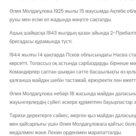
Әлия Молдағұлова 1925 жылы 15 маусымда Ақтөбе облы
рухы мен есімі ел жадында мәңгіге сақталды.
Ашық шайқасқа 1943 жылдың қазан айында 2-Прибал
бригадасы құрамында түсті.
1944 жылғы 14 қаңтарда Псков облысындағы Насва стан
көрсетті. Толассыз оқ астында сарбаздарды бірнеше мә
Командирлер саптан шыққан сәтте басшылықты өз қолы
қалғанша майдан шебін тастамай, ержүректік пен өжеттікт
Әлия Молдағұлова небәрі 18 жасында майдан даласына 
жауынгерлердің сүйегі әскери құрметпен бауырластар з
Тарихи деректерге сәйкес, мерген қыз майдан даласынд
мен қайсарлығы үшін Әлия Молдағұловаға қайтыс болғ
медалімен және Ленин орденімен марапатталды.