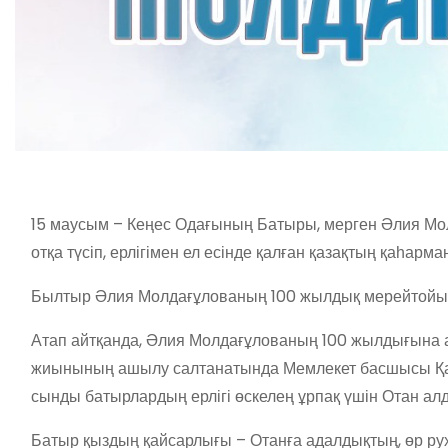
15 маусым – Кеңес Одағының Батыры, мерген Әлия Мо
отқа түсіп, ерлігімен ел есінде қалған қазақтың қаһар
Былтыр Әлия Молдағұлованың 100 жылдық мерейтойы ме
Атап айтқанда, Әлия Молдағұлованың 100 жылдығына 
жиынының ашылу салтанатында Мемлекет басшысы Қ
сынды батырлардың ерлігі өскелең ұрпақ үшін Отан алд
Батыр қыздың қайсарлығы – Отанға адалдықтың, өр рух