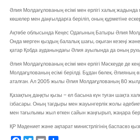
Әлия Молдағұлованың есімі мен ерлігі халық жадында м
көшелер мен даңғылдарға беріліп, оның құрметіне ес
Ақтөбе облысында Кеңес Одағының Батыры Әлия Молда
Онда мерген қыздың балалық шағы, оқыған кезеңі жән
қатар Қобда ауданындағы Әлия ауылында да оның рухы
Әлия Молдағұлованың есімі мен ерлігі Мәскеуде де ке
Молдағұлованың есімі берілді. Бұдан бөлек, Әлияның ө
аталған. Ал 2005 жылы Әлия Молдағұлованың 80 жылд
Қазақтың даңқты қызы – ел басына күн туған шақта хал
ізбасары. Оның тағдыры мен жауынгерлік жолы әдебиетте
мен тағылымы жыл өткен сайын жаңғырып, жаңара бер
ҚР Мәдениет және ақпарат министрлігінің баспасөз қыз