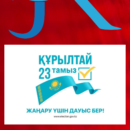
о
м
у