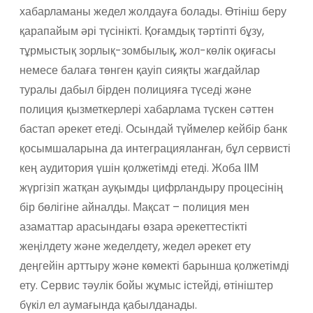
хабарламаны жедел жолдауға болады. Өтініш беру
қарапайым әрі түсінікті. Қоғамдық тәртіпті бұзу,
тұрмыстық зорлық-зомбылық, жол-көлік оқиғасы
немесе балаға төнген қауіп сияқты жағдайлар
туралы дабыл бірден полицияға түседі және
полиция қызметкерлері хабарлама түскен сәттен
бастап әрекет етеді. Осындай түймелер кейбір банк
қосымшаларына да интеграцияланған, бұл сервисті
кең аудитория үшін қолжетімді етеді. Жоба ІІМ
жүргізіп жатқан ауқымды цифрландыру процесінің
бір бөлігіне айналды. Мақсат – полиция мен
азаматтар арасындағы өзара әрекеттестікті
жеңілдету және жеделдету, жедел әрекет ету
деңгейін арттыру және көмекті барынша қолжетімді
ету. Сервис тәулік бойы жұмыс істейді, өтініштер
бүкіл ел аумағында қабылданады.