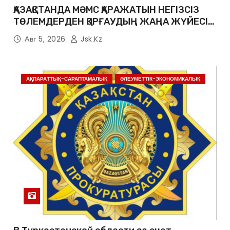
ҚАЗАҚСТАНДА МӘМС ҚАРАЖАТЫН НЕГІЗСІЗ
ТӨЛЕМДЕРДЕН ҚОРҒАУДЫҢ ЖАҢА ЖҮЙЕСІ
ҚҰРЫЛУДА
Авг 5, 2026
Jsk.kz
АҚПАРАТТЫҚ-САРАПТАМАЛЫҚ
ӘЛЕУМЕТТІК-ЭКОНОМИКАЛЫҚ