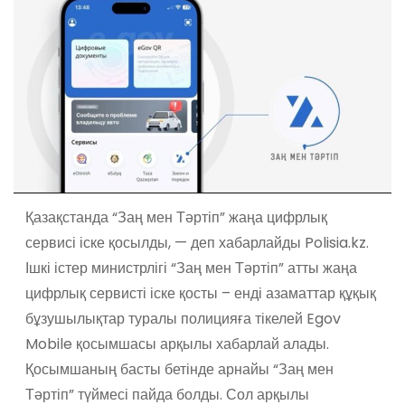
Қазақстанда “Заң мен Тәртіп” жаңа цифрлық
сервисі іске қосылды, — деп хабарлайды Polisia.kz.
Ішкі істер министрлігі “Заң мен Тәртіп” атты жаңа
цифрлық сервисті іске қосты – енді азаматтар құқық
бұзушылықтар туралы полицияға тікелей Egov
Mobile қосымшасы арқылы хабарлай алады.
Қосымшаның басты бетінде арнайы “Заң мен
Тәртіп” түймесі пайда болды. Сол арқылы