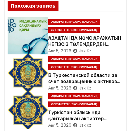
я
Похожая запись
п
АҚПАРАТТЫҚ-САРАПТАМАЛЫҚ
о
ӘЛЕУМЕТТІК-ЭКОНОМИКАЛЫҚ
ҚАЗАҚСТАНДА МӘМС ҚАРАЖАТЫН
з
НЕГІЗСІЗ ТӨЛЕМДЕРДЕН
ҚОРҒАУДЫҢ ЖАҢА ЖҮЙЕСІ
Авг 5, 2026
Jsk.kz
а
ҚҰРЫЛУДА
АҚПАРАТТЫҚ-САРАПТАМАЛЫҚ
п
ӘЛЕУМЕТТІК-ЭКОНОМИКАЛЫҚ
В Туркестанской области за
и
счет возвращенных активов
население обеспечено
Авг 5, 2026
Jsk.kz
с
качественной питьевой водой
АҚПАРАТТЫҚ-САРАПТАМАЛЫҚ
я
ӘЛЕУМЕТТІК-ЭКОНОМИКАЛЫҚ
Түркістан облысында
м
қайтарылған активтер
есебінен халық сапалы ауыз
Авг 5, 2026
Jsk.kz
сумен қамтылды