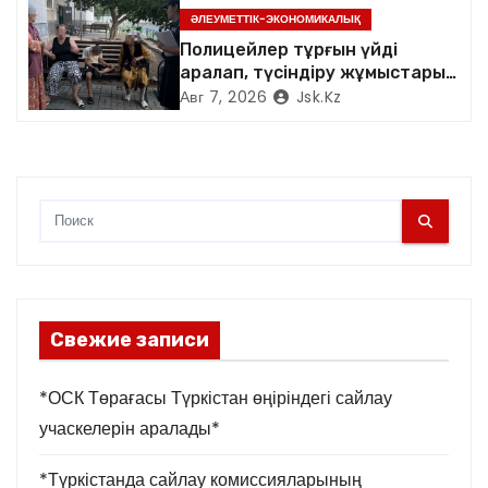
я
ӘЛЕУМЕТТІК-ЭКОНОМИКАЛЫҚ
Полицейлер тұрғын үйді
м
аралап, түсіндіру жұмыстарын
жүргізді
Авг 7, 2026
Jsk.kz
Свежие записи
*ОСК Төрағасы Түркістан өңіріндегі сайлау
учаскелерін аралады*
*Түркістанда сайлау комиссияларының