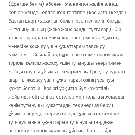
(Ерекше бөлім) абонент жалғанған желiге алғаш
рет iс жүзiнде белгiленген тәртiппен қосылған кезден
бастап шарт жасалған болып есептелінетін болды;
— тұтынушының (жеке және заңды тұлғалар) «бір
терезе» қағидаты бойынша электрмен жабдықтау
жүйесіне қосылу үшін құжаттарды тапсыру
мүмкіндігі. Осылайша, бұрын электрмен жабдықтау
туралы келісім жасасу үшін тұтынушы энергиямен
жабдықтаушы ұйымға электрмен жабдықтау туралы
шартты жасасу үшін құжаттарды өзінің ұсынуы
қажет болатын. Қазіргі уақытта бұл қажеттілік
жойылды, өйткені өзгертулер мен толықтырулардан
кейін тұтынушы құжаттарды тек энергия беруші
ұйымға береді, энергия беруші ұйым өз кезегінде
тұтынушының құжаттарын тұтынушы таңдаған
энергиямен жабдықтаушы ұйымға бағыттайды.