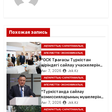
а
ц
и
я
Похожая запись
п
АҚПАРАТТЫҚ-САРАПТАМАЛЫҚ
о
ӘЛЕУМЕТТІК-ЭКОНОМИКАЛЫҚ
*ОСК Төрағасы Түркістан
з
өңіріндегі сайлау учаскелерін
аралады*
Авг 7, 2026
Jsk.kz
а
АҚПАРАТТЫҚ-САРАПТАМАЛЫҚ
п
ӘЛЕУМЕТТІК-ЭКОНОМИКАЛЫҚ
*Түркістанда сайлау
и
комиссияларының мүшелеріне
арналған семинар өтті*
Авг 7, 2026
Jsk.kz
с
АҚПАРАТТЫҚ-САРАПТАМАЛЫҚ