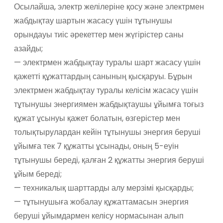
Осылайша, электр желілеріне қосу және электрмен
жабдықтау шартын жасасу үшін тұтынушы
орындауы тиіс әрекеттер мен жүгірістер саны
азайды;
— электрмен жабдықтау туралы шарт жасасу үшін
қажетті құжаттардың санының қысқаруы. Бұрын
электрмен жабдықтау туралы келісім жасасу үшін
тұтынушы энергиямен жабдықтаушы ұйымға тоғыз
құжат ұсынуы қажет болатын, өзгерістер мен
толықтырулардан кейін тұтынушы энергия беруші
ұйымға тек 7 құжатты ұсынады, оның 5-еуін
тұтынушы береді, қалған 2 құжатты энергия беруші
ұйым береді;
— техникалық шарттарды алу мерзімі қысқарды;
— тұтынушыға жобалау құжаттамасын энергия
беруші ұйымдармен келісу нормасынан алып