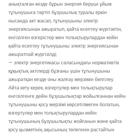
анықталған кезде бұрын энергия беруші ұйым
тұтынушыға тәртіп бұзушылық туралы еркін
нысанда акт жасап, тұтынушыны электр
энергиясынан ажыратып, қайта есептеу жүргізетін,
енгізілген өзгерістер мен толықтырулардан кейін
қайта есептеу тұтынушыны электр энергиясынан
ажыратпай жүргізілді;
— электр энергетикасы саласындағы нормативтік
құқықтық актілерді бұзғаны үшін тұтынушыны
ажыратқан кезде оны жалғау мерзімін белгілеу.
Айта кету керек, өзгертулер мен толықтырулар
енгізілгенге дейін бұзушылықтар жойылғаннан кейін
тұтынушыны қосу мерзімі көрсетілмеген болатын,
өзгертулер мен толықтырулардан кейін
тұтынушының бұзушылықты жойғанын және қайта
қосу қызметінің ақысының төлегенін растайтын