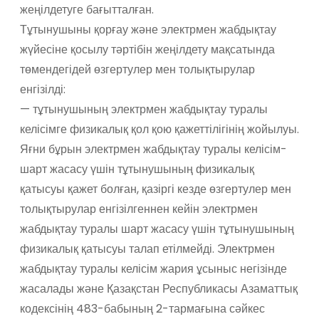
жеңілдетуге бағытталған.
Тұтынушыны қорғау және электрмен жабдықтау
жүйесіне қосылу тәртібін жеңілдету мақсатында
төмендегідей өзгертулер мен толықтырулар
енгізілді:
— тұтынушының электрмен жабдықтау туралы
келісімге физикалық қол қою қажеттілігінің жойылуы.
Яғни бұрын электрмен жабдықтау туралы келісім-
шарт жасасу үшін тұтынушының физикалық
қатысуы қажет болған, қазіргі кезде өзгертулер мен
толықтырулар енгізілгеннен кейін электрмен
жабдықтау туралы шарт жасасу үшін тұтынушының
физикалық қатысуы талап етілмейді. Электрмен
жабдықтау туралы келісім жария ұсыныс негізінде
жасалады және Қазақстан Республикасы Азаматтық
кодексінің 483-бабының 2-тармағына сәйкес