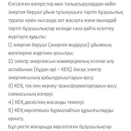
Енгізілген өзгерістер мен толықтырулардан кейін
энергия беруші ұйым тұтынушыға тәртіп бұзушылық
туралы еркін нысанда акт жасауға және мынадай
тәртіп бұзушылықтар кезінде ғана қайта есептеу
жүргізуге құқылы:
1) энергия беруші (энергия өндіруші) ұйымның
желілеріне өздігінен қосылуы;
2) электр энергиясын коммерциялық есепке алу
аспабынан (бұдан әрі – КЕҚ) басқа электр
энергиясының қабылдағыштарын қосу;
3) КЕҚ, ток пен кернеу трансформаторларын қосу
схемасының өзгеруі;
4) КЕҚ дискісінің жасанды тежелуі;
5) КЕҚ көрсеткішін бұрмалайтын құрылғыларды
орнату.
Бұл ретте жоғарыда көрсетілген бұзушылықтар