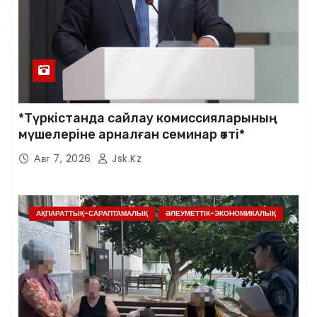
*Түркістанда сайлау комиссияларының
мүшелеріне арналған семинар өтті*
Авг 7, 2026
Jsk.kz
АҚПАРАТТЫҚ-САРАПТАМАЛЫҚ
ӘЛЕУМЕТТІК-ЭКОНОМИКАЛЫҚ