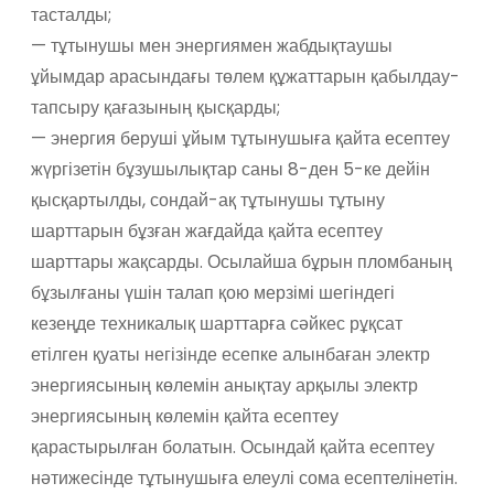
тасталды;
— тұтынушы мен энергиямен жабдықтаушы
ұйымдар арасындағы төлем құжаттарын қабылдау-
тапсыру қағазының қысқарды;
— энергия беруші ұйым тұтынушыға қайта есептеу
жүргізетін бұзушылықтар саны 8-ден 5-ке дейін
қысқартылды, сондай-ақ тұтынушы тұтыну
шарттарын бұзған жағдайда қайта есептеу
шарттары жақсарды. Осылайша бұрын пломбаның
бұзылғаны үшін талап қою мерзімі шегіндегі
кезеңде техникалық шарттарға сәйкес рұқсат
етілген қуаты негізінде есепке алынбаған электр
энергиясының көлемін анықтау арқылы электр
энергиясының көлемін қайта есептеу
қарастырылған болатын. Осындай қайта есептеу
нәтижесінде тұтынушыға елеулі сома есептелінетін.