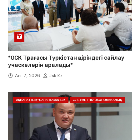
*ОСК Төрағасы Түркістан өңіріндегі сайлау
учаскелерін аралады*
Авг 7, 2026
Jsk.kz
АҚПАРАТТЫҚ-САРАПТАМАЛЫҚ
ӘЛЕУМЕТТІК-ЭКОНОМИКАЛЫҚ