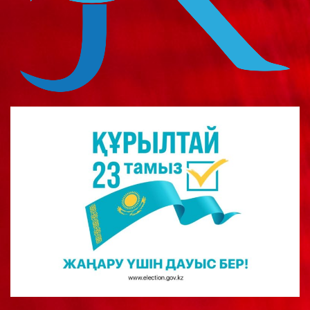
о
м
у