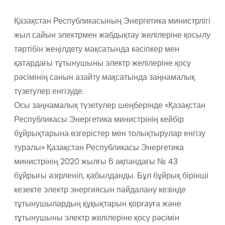
Қазақстан Республикасының Энергетика министрлігі
жыл сайын электрмен жабдықтау желілеріне қосылу
тәртібін жеңілдету мақсатында кәсіпкер мен
қатардағы тұтынушыны электр желілеріне қосу
рәсімінің санын азайту мақсатында заңнамалық
түзетулер енгізуде.
Осы заңнамалық түзетулер шеңберінде «Қазақстан
Республикасы Энергетика министрінің кейбір
бұйрықтарына өзгерістер мен толықтырулар енгізу
туралы» Қазақстан Республикасы Энергетика
министрінің 2020 жылғы 6 ақпандағы № 43
бұйрығы әзірленіп, қабылданды. Бұл бұйрық бірінші
кезекте электр энергиясын пайдалану кезінде
тұтынушылардың құқықтарын қорғауға және
тұтынушыны электр желілеріне қосу рәсімін