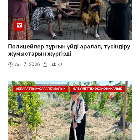
Полицейлер тұрғын үйді аралап, түсіндіру
жұмыстарын жүргізді
Авг 7, 2026
Jsk.kz
АҚПАРАТТЫҚ-САРАПТАМАЛЫҚ
ӘЛЕУМЕТТІК-ЭКОНОМИКАЛЫҚ