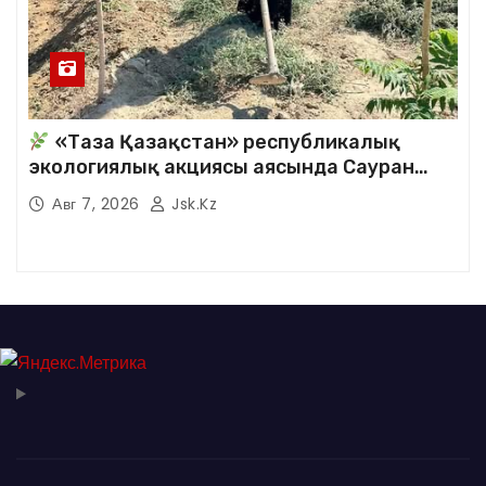
«Таза Қазақстан» республикалық
экологиялық акциясы аясында Сауран
аудандық кітапханасының қызметкерлері
Авг 7, 2026
Jsk.kz
кезекті сенбілік жұмыстарына белсене
қатысты.