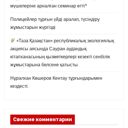
мүшелеріне арналған семинар өтті*
Полицейлер тұрғын үйді аралап, түсіндіру
жұмыстарын жүргізді
«Таза Қазақстан» республикалық экологиялық
акциясы аясында Сауран аудандық
кітапханасының қызметкерлері кезекті сенбілік
жұмыстарына белсене қатысты.
Нұралхан Көшеров Кентау тұрғындарымен
кездесті:
Свежие комментарии