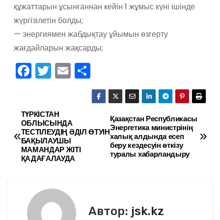
құжаттарын ұсынғаннан кейін 1 жұмыс күні ішінде
жүргізілетін болды;
— энергиямен жабдықтау ұйымын өзгерту
жағдайларын жақсарды;
F
T
E
О
a
w
m
тп
c
itt
ai
р
e
er
l
а
ТҮРКІСТАН
Н
Қазақстан Республикасы
ОБЛЫСЫНДА
Энергетика министрінің
b
в
ТЕСТІЛЕУДІҢ ӘДІЛ ӨТУІН
а
халық алдында есеп
БАҚЫЛАУШЫ
o
и
беру кездесуін өткізу
МАМАНДАР ЖІТІ
туралы хабарландыру
в
ҚАДАҒАЛАУДА
o
ть
k
и
г
Автор:
jsk.kz