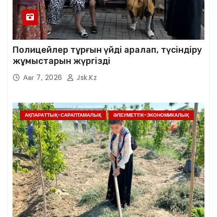
Полицейлер тұрғын үйді аралап, түсіндіру
жұмыстарын жүргізді
Авг 7, 2026
Jsk.kz
АҚПАРАТТЫҚ-САРАПТАМАЛЫҚ
ӘЛЕУМЕТТІК-ЭКОНОМИКАЛЫҚ