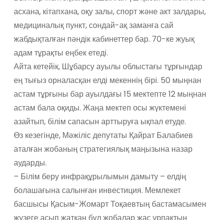
асхана, кітапхана, оқу залы, спорт және акт залдары,
медициналық пункт, сондай-ақ заманға сай
жабдықталған пәндік кабинеттер бар. 70-ке жуық
адам тұрақты еңбек етеді.
Айта кетейік, Шұбарсу ауылы облыстағы тұрғындар
ең тығыз орналасқан елді мекеннің бірі. 50 мыңнан
астам тұрғыны бар ауылдағы 15 мектепте 12 мыңнан
астам бала оқиды. Жаңа мектеп осы жүктемені
азайтып, білім сапасын арттыруға ықпал етуде.
Өз кезегінде, Мәжіліс депутаты Қайрат Балабиев
аталған жобаның стратегиялық маңызына назар
аударды.
– Білім беру инфрақұрылымын дамыту – елдің
болашағына салынған инвестиция. Мемлекет
басшысы Қасым-Жомарт Тоқаевтың бастамасымен
жүзеге асып жатқан бұл жобалар жас ұрпақтың