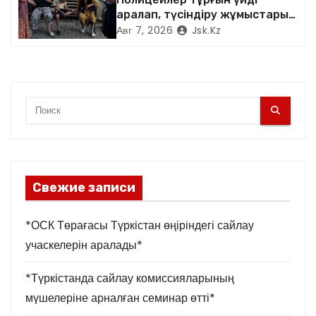
м
аралап, түсіндіру жұмыстарын
жүргізді
Авг 7, 2026
Jsk.kz
Свежие записи
*ОСК Төрағасы Түркістан өңіріндегі сайлау
учаскелерін аралады*
*Түркістанда сайлау комиссияларының
мүшелеріне арналған семинар өтті*