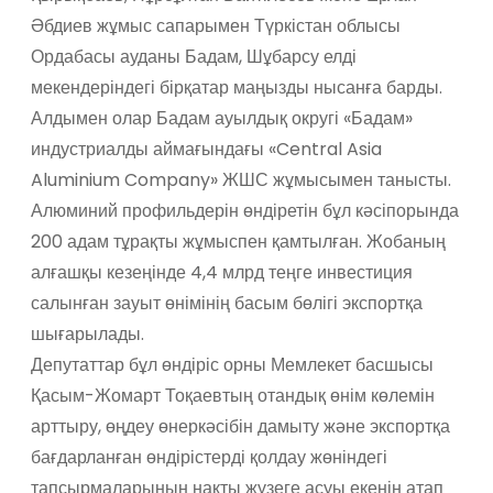
Әбдиев жұмыс сапарымен Түркістан облысы
Ордабасы ауданы Бадам, Шұбарсу елді
мекендеріндегі бірқатар маңызды нысанға барды.
Алдымен олар Бадам ауылдық округі «Бадам»
индустриалды аймағындағы «Central Asia
Aluminium Company» ЖШС жұмысымен танысты.
Алюминий профильдерін өндіретін бұл кәсіпорында
200 адам тұрақты жұмыспен қамтылған. Жобаның
алғашқы кезеңінде 4,4 млрд теңге инвестиция
салынған зауыт өнімінің басым бөлігі экспортқа
шығарылады.
Депутаттар бұл өндіріс орны Мемлекет басшысы
Қасым-Жомарт Тоқаевтың отандық өнім көлемін
арттыру, өңдеу өнеркәсібін дамыту және экспортқа
бағдарланған өндірістерді қолдау жөніндегі
тапсырмаларының нақты жүзеге асуы екенін атап