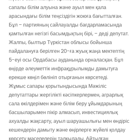
сапалы білім алуына және ауыл мен қала
арасындағы білім теңсіздігін жоюға бағытталған.
Бұл – партияның сайлауалды бағдарламасында
қамтылған негізгі басымдықтың бірі, – деді депутат.
Жалпы, былтыр Түркістан облысы бойынша
пайдалануға берілген 20-ға жуық жаңа мектептің
5-еуі осы Ордабасы ауданында орналасқан. Бұл
өңірде әлеуметтік инфрақұрылымды дамытуға
ерекше көңіл бөлініп отырғанын көрсетеді.
Жұмыс сапары қорытындысында Мәжіліс
депутаттары жергілікті кәсіпкерлермен, аграрлық
сала өкілдерімен және білім беру ұйымдарының
басшыларымен пікір алмасып, инвестициялық
ахуалды жақсарту, ауыл шаруашылығы мен өндіріс
кешендерін дамыту және өңірлерге жүйелі қолдау
көрсету мәселелерін талқылады. Айтылған