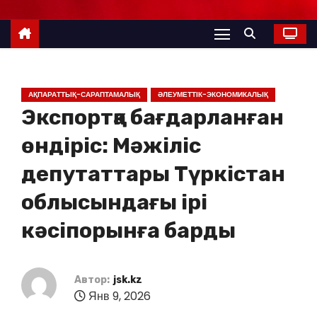
АҚПАРАТТЫҚ-САРАПТАМАЛЫҚ
ӘЛЕУМЕТТІК-ЭКОНОМИКАЛЫҚ
Экспортқа бағдарланған
өндіріс: Мәжіліс
депутаттары Түркістан
облысындағы ірі
кәсіпорынға барды
Автор:
jsk.kz
Янв 9, 2026