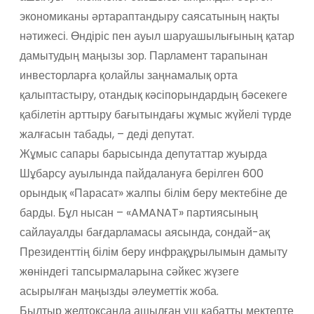
экономиканы әртараптандыру саясатының нақты
нәтижесі. Өндіріс пен ауыл шаруашылығының қатар
дамытудың маңызы зор. Парламент тарапынан
инвесторларға қолайлы заңнамалық орта
қалыптастыру, отандық кәсіпорындардың бәсекеге
қабілетін арттыру бағытындағы жұмыс жүйелі түрде
жалғасын табады, – деді депутат.
Жұмыс сапары барысында депутаттар жуырда
Шұбарсу ауылында пайдалануға берілген 600
орындық «Парасат» жалпы білім беру мектебіне де
барды. Бұл нысан – «AMANAT» партиясының
сайлауалды бағдарламасы аясында, сондай-ақ
Президенттің білім беру инфрақұрылымын дамыту
жөніндегі тапсырмаларына сәйкес жүзеге
асырылған маңызды әлеуметтік жоба.
Былтыр желтоқсанда ашылған үш қабатты мектепте