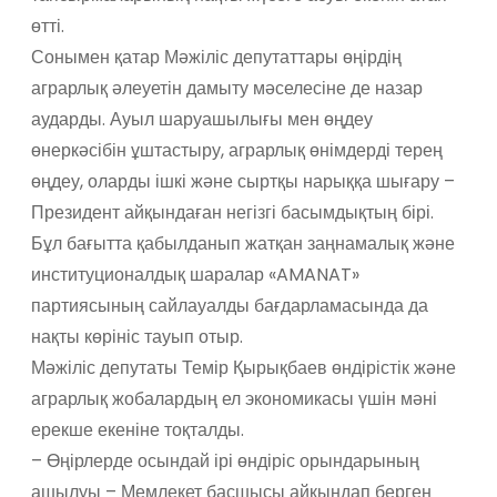
өтті.
Сонымен қатар Мәжіліс депутаттары өңірдің
аграрлық әлеуетін дамыту мәселесіне де назар
аударды. Ауыл шаруашылығы мен өңдеу
өнеркәсібін ұштастыру, аграрлық өнімдерді терең
өңдеу, оларды ішкі және сыртқы нарыққа шығару –
Президент айқындаған негізгі басымдықтың бірі.
Бұл бағытта қабылданып жатқан заңнамалық және
институционалдық шаралар «AMANAT»
партиясының сайлауалды бағдарламасында да
нақты көрініс тауып отыр.
Мәжіліс депутаты Темір Қырықбаев өндірістік және
аграрлық жобалардың ел экономикасы үшін мәні
ерекше екеніне тоқталды.
– Өңірлерде осындай ірі өндіріс орындарының
ашылуы – Мемлекет басшысы айқындап берген