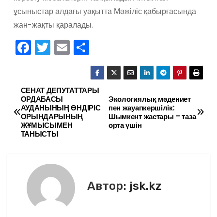
ұсыныстар алдағы уақытта Мәжіліс қабырғасында
жан-жақты қаралады.
F
T
E
О
a
w
m
тп
c
itt
ai
р
e
er
l
а
СЕНАТ ДЕПУТАТТАРЫ
Н
ОРДАБАСЫ
Экологиялық мәдениет
b
в
АУДАНЫНЫҢ ӨНДІРІС
пен жауапкершілік:
а
ОРЫНДАРЫНЫҢ
Шымкент жастары – таза
o
и
ЖҰМЫСЫМЕН
орта үшін
в
ТАНЫСТЫ
o
ть
k
и
г
Автор:
jsk.kz
а