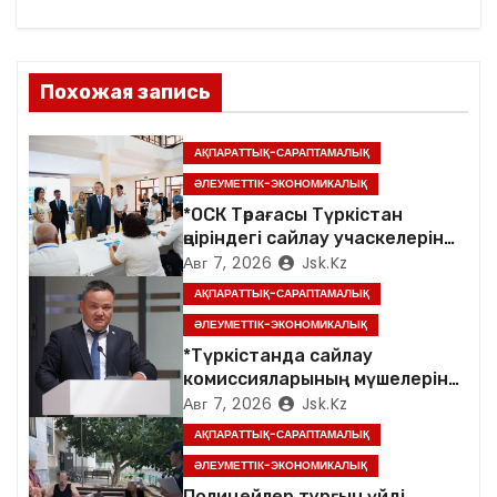
ц
и
я
Похожая запись
п
АҚПАРАТТЫҚ-САРАПТАМАЛЫҚ
о
ӘЛЕУМЕТТІК-ЭКОНОМИКАЛЫҚ
*ОСК Төрағасы Түркістан
з
өңіріндегі сайлау учаскелерін
аралады*
Авг 7, 2026
Jsk.kz
а
АҚПАРАТТЫҚ-САРАПТАМАЛЫҚ
п
ӘЛЕУМЕТТІК-ЭКОНОМИКАЛЫҚ
*Түркістанда сайлау
и
комиссияларының мүшелеріне
арналған семинар өтті*
Авг 7, 2026
Jsk.kz
с
АҚПАРАТТЫҚ-САРАПТАМАЛЫҚ
я
ӘЛЕУМЕТТІК-ЭКОНОМИКАЛЫҚ
Полицейлер тұрғын үйді