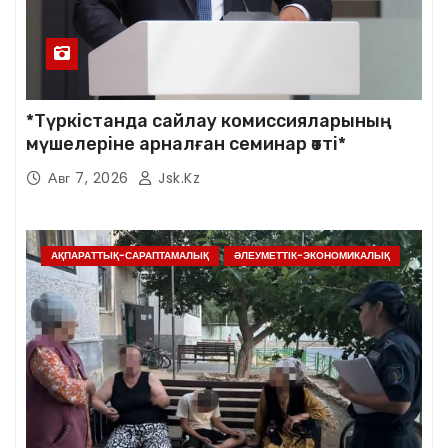
*Түркістанда сайлау комиссияларының
мүшелеріне арналған семинар өтті*
Авг 7, 2026
Jsk.kz
АҚПАРАТТЫҚ-САРАПТАМАЛЫҚ
ӘЛЕУМЕТТІК-ЭКОНОМИКАЛЫҚ