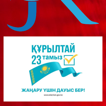
о
м
у