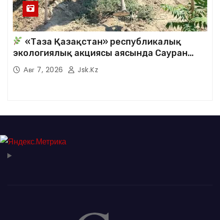
«Таза Қазақстан» республикалық
экологиялық акциясы аясында Сауран
аудандық кітапханасының қызметкерлері
Авг 7, 2026
Jsk.kz
кезекті сенбілік жұмыстарына белсене
қатысты.