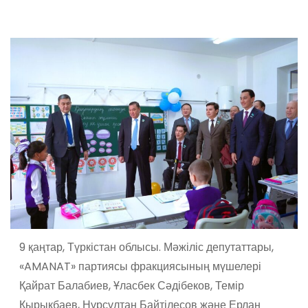
9 қаңтар, Түркістан облысы. Мәжіліс депутаттары,
«AMANAT» партиясы фракциясының мүшелері
Қайрат Балабиев, Ұласбек Сәдібеков, Темір
Қырықбаев, Нұрсұлтан Байтілесов және Ерлан