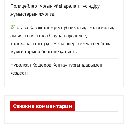
Полицейлер тұрғын үйді аралап, түсіндіру
жұмыстарын жүргізді
«Таза Қазақстан» республикалық экологиялық
акциясы аясында Сауран аудандық
кітапханасының қызметкерлері кезекті сенбілік
жұмыстарына белсене қатысты.
Нұралхан Көшеров Кентау тұрғындарымен
кездесті:
Свежие комментарии