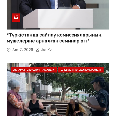
*Түркістанда сайлау комиссияларының
мүшелеріне арналған семинар өтті*
Авг 7, 2026
Jsk.kz
АҚПАРАТТЫҚ-САРАПТАМАЛЫҚ
ӘЛЕУМЕТТІК-ЭКОНОМИКАЛЫҚ