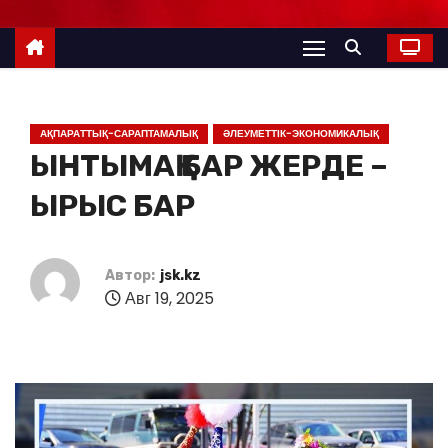
АҚПАРАТТЫҚ-САРАПТАМАЛЫҚ
ӘЛЕУМЕТТІК-ЭКОНОМИКАЛЫҚ
ЫНТЫМАҚ БАР ЖЕРДЕ –
ЫРЫС БАР
Автор:
jsk.kz
Авг 19, 2025