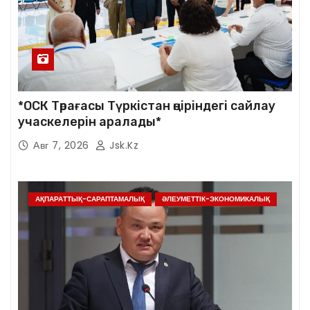
*ОСК Төрағасы Түркістан өңіріндегі сайлау
учаскелерін аралады*
Авг 7, 2026
Jsk.kz
АҚПАРАТТЫҚ-САРАПТАМАЛЫҚ
ӘЛЕУМЕТТІК-ЭКОНОМИКАЛЫҚ