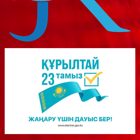
о
м
у