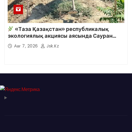
«Таза Қазақстан» республикалық
экологиялық акциясы аясында Сауран
аудандық кітапханасының қызметкерлері
Авг 7, 2026
Jsk.kz
кезекті сенбілік жұмыстарына белсене
қатысты.