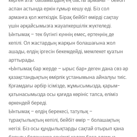
көрген ата-бабамыздың ең басты арманы – бейбіт
аспан астында еркін ғұмыр кешу еді. Біз сол
арманға қол жеткіздік. Бірақ бейбіт өмірді сақтау
үшін әрқайсымызға жауапкершілік жүктеледі.
Ынтымақ – тек бүгінгі күннің емес, ертеңнің де
кепілі. Ол жастардың жарқын болашағына жол
ашады, елдің іргесін бекемдейді, мемлекет қуатын
арттырады.
«Ынтымақ бар жерде – ырыс бар» деген дана сөз әр
қазақстандықтың өмірлік ұстанымына айналуы тиіс.
Қоғамдағы әрбір ісімізде, жұмысымызда, қарым-
қатынасымызда осы қағида көрініс тапса, еліміз
өркендей береді.
Ынтымақ – елдің берекесі, татулық –
тұрақтылықтың кепілі, бейбіт өмір – болашақтың
негізі. Біз осы құндылықтарды сақтай отырып қана