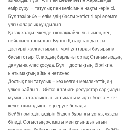
айналды. Түрлі ұлт пен мәдениеттің жарасымды
өмір сүруі – татулық пен келісімнің нақты көрінісі.
Бұл тәжірибе – еліміздің басты жетістігі әрі әлемге
үлгі боларлық құндылығы.
Қазақ халқы ежелден қонақжайлылығымен, кең
пейілімен танылған. Бүгінгі Қазақстан да осы
дәстүрді жалғастырып, түрлі ұлттарды бауырына
басып отыр. Олардың барлығы ортақ Отанымыздың
дамуына үлес қосуда. Бұл – достықтың, бірліктің,
ынтымақтың айқын нәтижесі.
Достық пен татулық – кез келген мемлекеттің ең
үлкен байлығы. Өйткені табиғи ресурстар сарқылуы
мүмкін, ал халықтың ынтымағы мықты болса – кез
келген қиындықты еңсеруге болады.
Бейбіт өмірдің қадірін бізден бұрынғы ұрпақ жақсы
біледі. Соғыстың зұлматы мен қиыншылығын