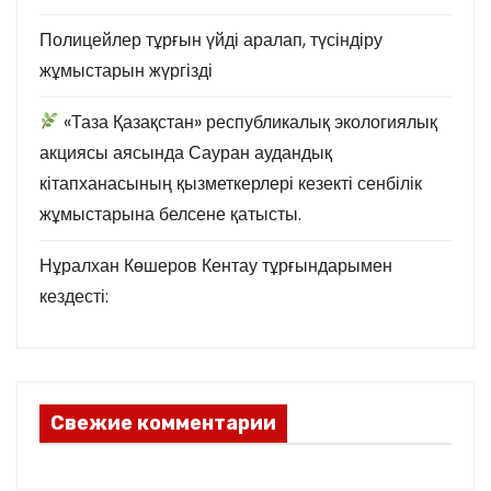
Полицейлер тұрғын үйді аралап, түсіндіру
жұмыстарын жүргізді
«Таза Қазақстан» республикалық экологиялық
акциясы аясында Сауран аудандық
кітапханасының қызметкерлері кезекті сенбілік
жұмыстарына белсене қатысты.
Нұралхан Көшеров Кентау тұрғындарымен
кездесті:
Свежие комментарии