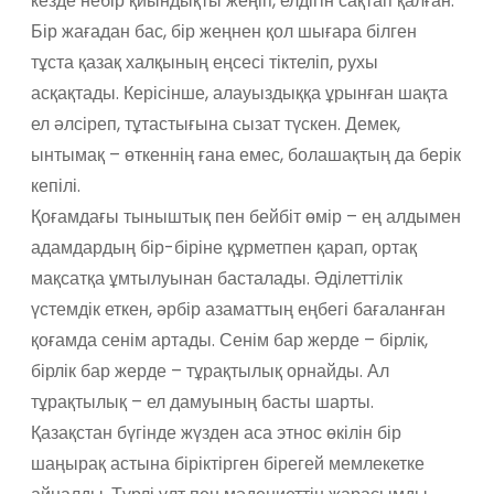
кезде небір қиындықты жеңіп, елдігін сақтап қалған.
Бір жағадан бас, бір жеңнен қол шығара білген
тұста қазақ халқының еңсесі тіктеліп, рухы
асқақтады. Керісінше, алауыздыққа ұрынған шақта
ел әлсіреп, тұтастығына сызат түскен. Демек,
ынтымақ – өткеннің ғана емес, болашақтың да берік
кепілі.
Қоғамдағы тыныштық пен бейбіт өмір – ең алдымен
адамдардың бір-біріне құрметпен қарап, ортақ
мақсатқа ұмтылуынан басталады. Әділеттілік
үстемдік еткен, әрбір азаматтың еңбегі бағаланған
қоғамда сенім артады. Сенім бар жерде – бірлік,
бірлік бар жерде – тұрақтылық орнайды. Ал
тұрақтылық – ел дамуының басты шарты.
Қазақстан бүгінде жүзден аса этнос өкілін бір
шаңырақ астына біріктірген бірегей мемлекетке