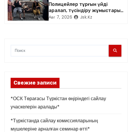
я
Полицейлер тұрғын үйді
аралап, түсіндіру жұмыстарын
м
жүргізді
Авг 7, 2026
Jsk.kz
Свежие записи
*ОСК Төрағасы Түркістан өңіріндегі сайлау
учаскелерін аралады*
*Түркістанда сайлау комиссияларының
мүшелеріне арналған семинар өтті*