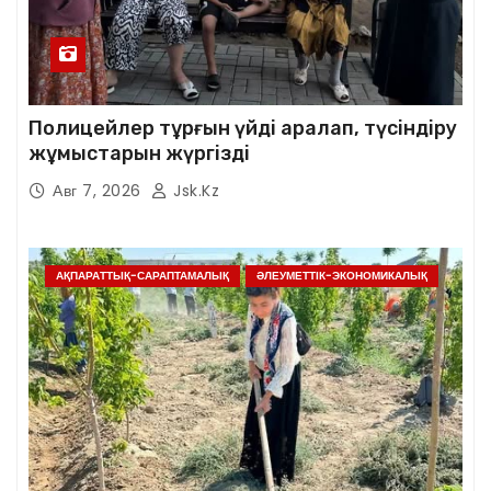
Полицейлер тұрғын үйді аралап, түсіндіру
жұмыстарын жүргізді
Авг 7, 2026
Jsk.kz
АҚПАРАТТЫҚ-САРАПТАМАЛЫҚ
ӘЛЕУМЕТТІК-ЭКОНОМИКАЛЫҚ