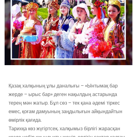
Қазақ халқының ұлы даналығы – «Ынтымақ бар
жерде – ырыс бар» деген нақылдың астарында
терең мән жатыр. Бұл сөз – тек қана әдемі тіркес
емес, қоғам дамуының заңдылығын айқындайтын
өмірлік қағида.
Тарихқа көз жүгіртсек, халқымыз бірлігі жарасқан