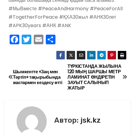
баянды болашаққа сенімді қадам баса аламыз.
#МыВместе #PeaceAndHarmony #PeaceForAll
#TogetherForPeace #ҚХА30жыл #АНК30лет
#APK30years #АНК #ANK
F
T
E
О
a
w
m
тп
c
itt
ai
р
e
er
l
а
ТҮРКІСТАНДА ЖЫЛЫНА
Н
Шымкентте «Заң мен
120 МЫҢ ШАРШЫ МЕТР
b
в
Тәртіп» тақырыбында
ЛАМИНАТ ӨНДІРЕТІН
а
жастармен кездесу өтті
ЗАУЫТ САЛЫНЫП
o
и
ЖАТЫР
в
o
ть
k
и
г
Автор:
jsk.kz
а