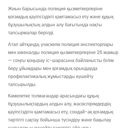
Жиын барысында полиция қызметкерлеріне
қоғамдық қауіпсіздікті қамтамасыз ету және құқық
бұзушылықтың алдын алу бағытында нақты
тапсырмалар берілді.
Атап айтқанда, учаскелік полиция инспекторлары
мен ювеналды полиция қызметкерлеріне 25 мамыр
— соңғы қоңырау іс-шарасына байланысты білім
беру ұйымдары мен қоғамдық орындарда
профилактикалық жұмыстарды күшейту
тапсырылды.
Кәмелетке толмағандар арасындағы құқық
бұзушылықтардың алдын алу, жасөспірімдердің
қауіпсіздігін қамтамасыз ету, сондай-ақ қоғамдық
тәртіпті сақтау бойынша түсіндіру және бақылау
шараларын күшейту қажеттігі айтылды.