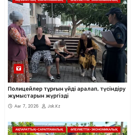
Полицейлер тұрғын үйді аралап, түсіндіру
жұмыстарын жүргізді
Авг 7, 2026
Jsk.kz
АҚПАРАТТЫҚ-САРАПТАМАЛЫҚ
ӘЛЕУМЕТТІК-ЭКОНОМИКАЛЫҚ