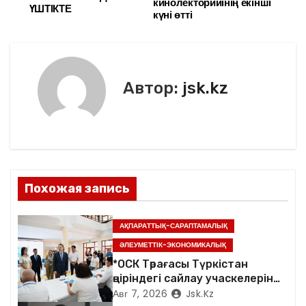
а
кинолекторийінің екінші
o
и
ҮШТІКТЕ
күні өтті
в
o
ть
k
и
г
Автор:
jsk.kz
а
ц
и
Похожая запись
я
п
АҚПАРАТТЫҚ-САРАПТАМАЛЫҚ
ӘЛЕУМЕТТІК-ЭКОНОМИКАЛЫҚ
о
*ОСК Төрағасы Түркістан
өңіріндегі сайлау учаскелерін
з
аралады*
Авг 7, 2026
Jsk.kz