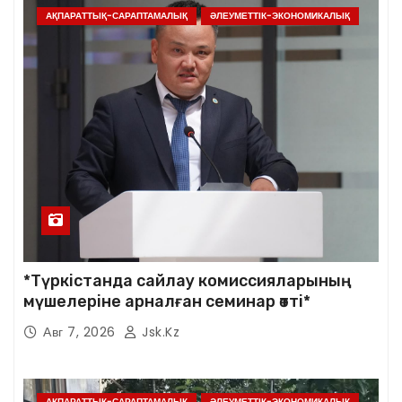
АҚПАРАТТЫҚ-САРАПТАМАЛЫҚ
ӘЛЕУМЕТТІК-ЭКОНОМИКАЛЫҚ
*Түркістанда сайлау комиссияларының
мүшелеріне арналған семинар өтті*
Авг 7, 2026
Jsk.kz
АҚПАРАТТЫҚ-САРАПТАМАЛЫҚ
ӘЛЕУМЕТТІК-ЭКОНОМИКАЛЫҚ