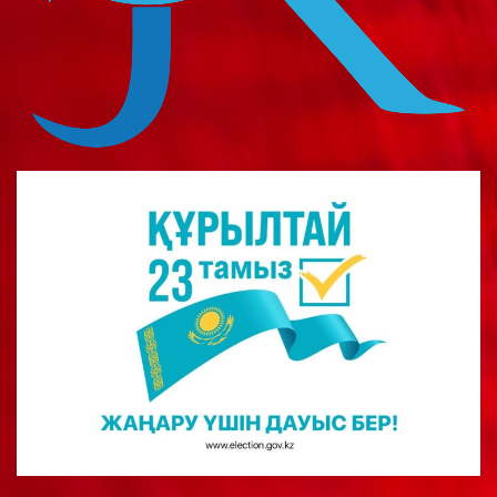
о
м
у