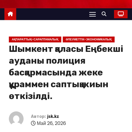
АҚПАРАТТЫҚ-САРАПТАМАЛЫҚ
ӘЛЕУМЕТТІК-ЭКОНОМИКАЛЫҚ
Шымкент қаласы Еңбекші
ауданы полиция
басқармасында жеке
құраммен саптық жиын
өткізілді.
Автор:
jsk.kz
Май 26, 2026