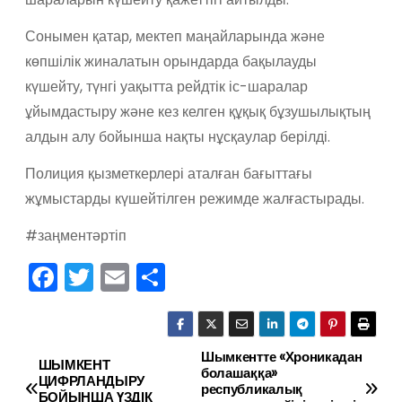
Сонымен қатар, мектеп маңайларында және
көпшілік жиналатын орындарда бақылауды
күшейту, түнгі уақытта рейдтік іс-шаралар
ұйымдастыру және кез келген құқық бұзушылықтың
алдын алу бойынша нақты нұсқаулар берілді.
Полиция қызметкерлері аталған бағыттағы
жұмыстарды күшейтілген режимде жалғастырады.
#заңментәртіп
F
T
E
О
a
w
m
тп
c
itt
ai
р
e
er
l
а
Шымкентте «Хроникадан
Н
ШЫМКЕНТ
болашаққа»
ЦИФРЛАНДЫРУ
b
в
республикалық
БОЙЫНША ҮЗДІК