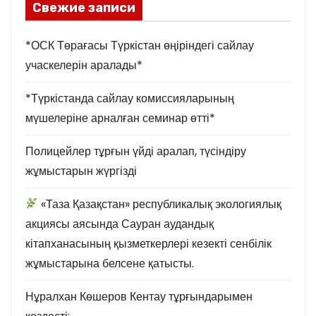
Свежие записи
*ОСК Төрағасы Түркістан өңіріндегі сайлау
учаскелерін аралады*
*Түркістанда сайлау комиссияларының
мүшелеріне арналған семинар өтті*
Полицейлер тұрғын үйді аралап, түсіндіру
жұмыстарын жүргізді
«Таза Қазақстан» республикалық экологиялық
акциясы аясында Сауран аудандық
кітапханасының қызметкерлері кезекті сенбілік
жұмыстарына белсене қатысты.
Нұралхан Көшеров Кентау тұрғындарымен