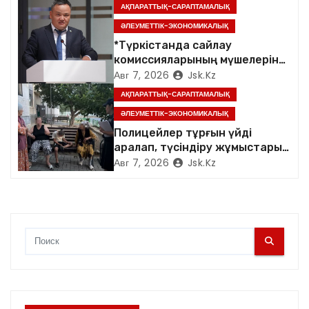
а
АҚПАРАТТЫҚ-САРАПТАМАЛЫҚ
ӘЛЕУМЕТТІК-ЭКОНОМИКАЛЫҚ
п
*Түркістанда сайлау
комиссияларының мүшелеріне
и
арналған семинар өтті*
Авг 7, 2026
Jsk.kz
с
АҚПАРАТТЫҚ-САРАПТАМАЛЫҚ
ӘЛЕУМЕТТІК-ЭКОНОМИКАЛЫҚ
я
Полицейлер тұрғын үйді
аралап, түсіндіру жұмыстарын
м
жүргізді
Авг 7, 2026
Jsk.kz