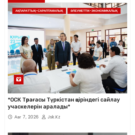
АҚПАРАТТЫҚ-САРАПТАМАЛЫҚ
ӘЛЕУМЕТТІК-ЭКОНОМИКАЛЫҚ
*ОСК Төрағасы Түркістан өңіріндегі сайлау
учаскелерін аралады*
Авг 7, 2026
Jsk.kz