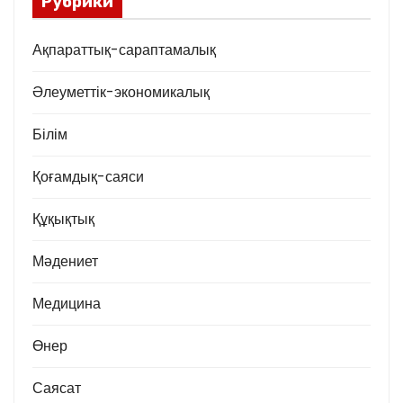
Рубрики
Ақпараттық-сараптамалық
Әлеуметтік-экономикалық
Білім
Қоғамдық-саяси
Құқықтық
Мәдениет
Медицина
Өнер
Саясат