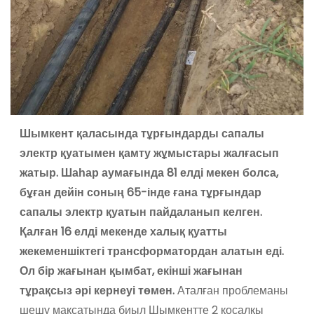
Шымкент қаласында тұрғындарды сапалы
электр қуатымен қамту жұмыстары жалғасып
жатыр. Шаһар аумағында 81 елді мекен болса,
бұған дейін соның 65-інде ғана тұрғындар
сапалы электр қуатын пайдаланып келген.
Қалған 16 елді мекенде халық қуатты
жекеменшіктегі трансформатордан алатын еді.
Ол бір жағынан қымбат, екінші жағынан
тұрақсыз әрі кернеуі төмен.
Аталған проблеманы
шешу мақсатында биыл Шымкентте 2 қосалқы