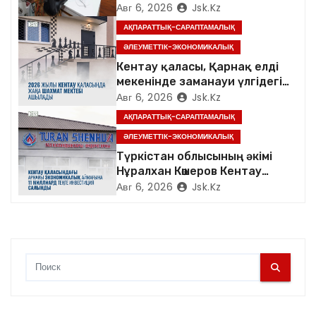
Авг 6, 2026
Jsk.kz
з
АҚПАРАТТЫҚ-САРАПТАМАЛЫҚ
ӘЛЕУМЕТТІК-ЭКОНОМИКАЛЫҚ
а
Кентау қаласы, Қарнақ елді
п
мекенінде заманауи үлгідегі
«Достық үйі» ашылды
Авг 6, 2026
Jsk.kz
и
АҚПАРАТТЫҚ-САРАПТАМАЛЫҚ
ӘЛЕУМЕТТІК-ЭКОНОМИКАЛЫҚ
с
Түркістан облысының әкімі
я
Нұралхан Көшеров Кентау
қаласындағы «TURAN
Авг 6, 2026
Jsk.kz
м
SHENHUA» зауытының
жұмысымен танысты