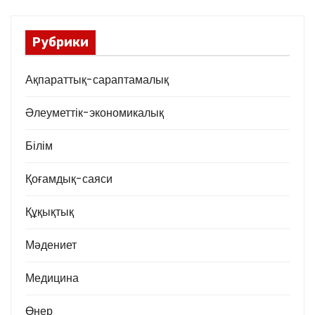
Рубрики
Ақпараттық-сараптамалық
Әлеуметтік-экономикалық
Білім
Қоғамдық-саяси
Құқықтық
Мәдениет
Медицина
Өнер