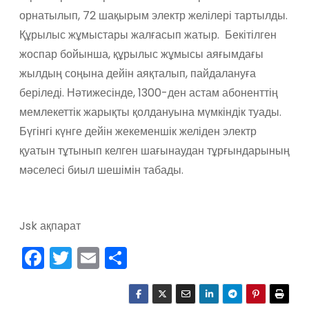
орнатылып, 72 шақырым электр желілері тартылды.
Құрылыс жұмыстары жалғасып жатыр. Бекітілген
жоспар бойынша, құрылыс жұмысы аяғымдағы
жылдың соңына дейін аяқталып, пайдалануға
беріледі. Нәтижесінде, 1300-ден астам абоненттің
мемлекеттік жарықты қолдануына мүмкіндік туады.
Бүгінгі күнге дейін жекеменшік желіден электр
қуатын тұтынып келген шағынаудан тұрғындарының
мәселесі биыл шешімін табады.
Jsk ақпарат
F
T
E
О
a
w
m
тп
c
itt
ai
р