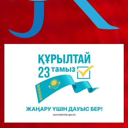
о
м
у