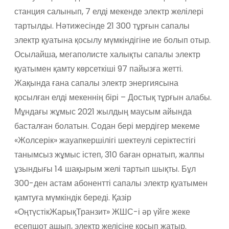
станция салынып, 7 елді мекенде электр желілері
тартылды. Нәтижесінде 21 300 тұрғын сапалы
электр қуатына қосылу мүмкіндігіне ие болып отыр.
Осылайша, мегаполисте халықты сапалы электр
қуатымен қамту көрсеткіші 97 пайызға жетті.
Жақында ғана сапалы электр энергиясына
қосылған елді мекеннің бірі – Достық тұрғын алабы.
Мұндағы жұмыс 2021 жылдың маусым айында
басталған болатын. Содан бері мердігер мекеме
«Жолсерік» жауапкершілігі шектеулі серіктестігі
танымсыз жұмыс істеп, 310 баған орнатып, жалпы
ұзындығы 14 шақырым желі тартып шықты. Бұл
300-ден астам абонентті сапалы электр қуатымен
қамтуға мүмкіндік береді. Қазір
«ОңтүстікЖарықТранзит» ЖШС-і әр үйге жеке
есепшот ашып, электр желісіне қосып жатыр.