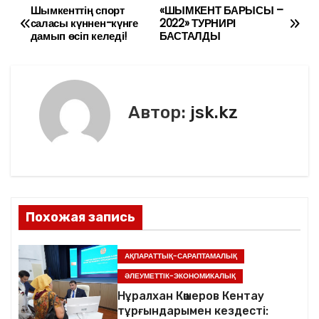
e
er
l
а
Шымкенттің спорт
«ШЫМКЕНТ БАРЫСЫ –
Н
саласы күннен-күнге
2022» ТУРНИРІ
b
в
дамып өсіп келеді!
БАСТАЛДЫ
а
o
и
в
o
ть
k
и
Автор:
jsk.kz
г
а
ц
Похожая запись
и
я
АҚПАРАТТЫҚ-САРАПТАМАЛЫҚ
ӘЛЕУМЕТТІК-ЭКОНОМИКАЛЫҚ
п
Нұралхан Көшеров Кентау
тұрғындарымен кездесті:
о