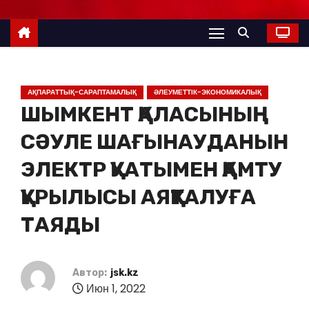
АҚПАРАТТЫҚ-САРАПТАМАЛЫҚ
ӘЛЕУМЕТТІК-ЭКОНОМИКАЛЫҚ
ШЫМКЕНТ ҚАЛАСЫНЫҢ
СӘУЛЕ ШАҒЫНАУДАНЫН
ЭЛЕКТР ҚУАТЫМЕН ҚАМТУ
ҚҰРЫЛЫСЫ АЯҚТАЛУҒА
ТАЯДЫ
Автор:
jsk.kz
Июн 1, 2022