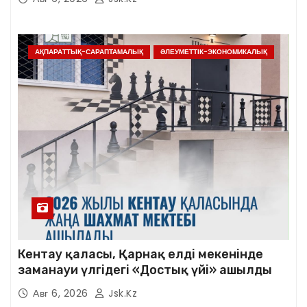
АҚПАРАТТЫҚ-САРАПТАМАЛЫҚ
ӘЛЕУМЕТТІК-ЭКОНОМИКАЛЫҚ
Кентау қаласы, Қарнақ елді мекенінде
заманауи үлгідегі «Достық үйі» ашылды
Авг 6, 2026
Jsk.kz