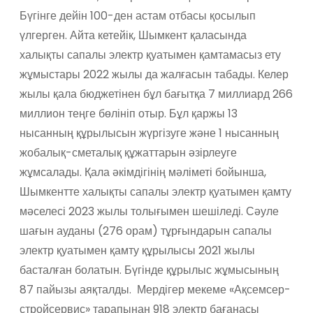
Бүгінге дейін 100-ден астам отбасы қосылып
үлгерген. Айта кетейік, Шымкент қаласында
халықты сапалы электр қуатымен қамтамасыз ету
жұмыстары 2022 жылы да жалғасын табады. Келер
жылы қала бюджетінен бұл бағытқа 7 миллиард 266
миллион теңге бөлініп отыр. Бұл қаржы 13
нысанның құрылысын жүргізуге және 1 нысанның
жобалық-сметалық құжаттарын әзірлеуге
жұмсалады. Қала әкімдігінің мәліметі бойынша,
Шымкентте халықты сапалы электр қуатымен қамту
мәселесі 2023 жылы толығымен шешіледі. Сәуле
шағын ауданы (276 орам) тұрғындарын сапалы
электр қуатымен қамту құрылысы 2021 жылы
басталған болатын. Бүгінде құрылыс жұмысының
87 пайызы аяқталды. Мердігер мекеме «Ақсемсер-
стройсервис» тарапынан 918 электр бағанасы