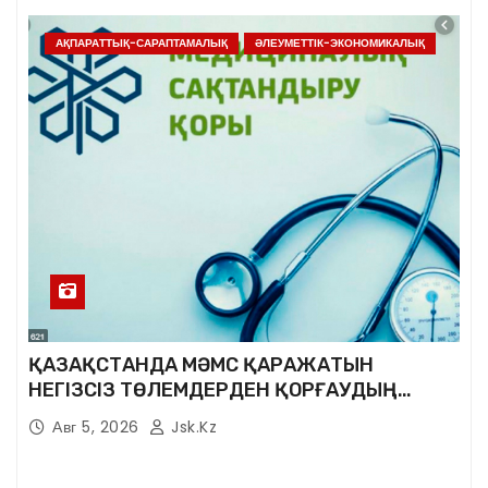
АҚПАРАТТЫҚ-САРАПТАМАЛЫҚ
ӘЛЕУМЕТТІК-ЭКОНОМИКАЛЫҚ
ҚАЗАҚСТАНДА МӘМС ҚАРАЖАТЫН
НЕГІЗСІЗ ТӨЛЕМДЕРДЕН ҚОРҒАУДЫҢ
ЖАҢА ЖҮЙЕСІ ҚҰРЫЛУДА
Авг 5, 2026
Jsk.kz