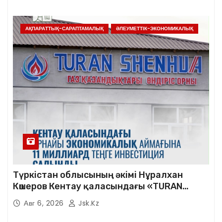
АҚПАРАТТЫҚ-САРАПТАМАЛЫҚ
ӘЛЕУМЕТТІК-ЭКОНОМИКАЛЫҚ
Түркістан облысының әкімі Нұралхан
Көшеров Кентау қаласындағы «TURAN
SHENHUA» зауытының жұмысымен
Авг 6, 2026
Jsk.kz
танысты