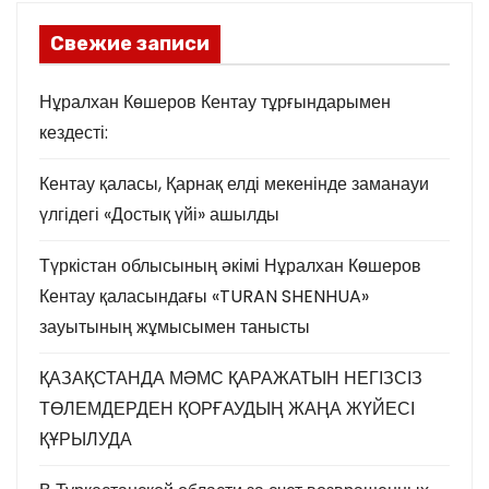
Свежие записи
Нұралхан Көшеров Кентау тұрғындарымен
кездесті:
Кентау қаласы, Қарнақ елді мекенінде заманауи
үлгідегі «Достық үйі» ашылды
Түркістан облысының әкімі Нұралхан Көшеров
Кентау қаласындағы «TURAN SHENHUA»
зауытының жұмысымен танысты
ҚАЗАҚСТАНДА МӘМС ҚАРАЖАТЫН НЕГІЗСІЗ
ТӨЛЕМДЕРДЕН ҚОРҒАУДЫҢ ЖАҢА ЖҮЙЕСІ
ҚҰРЫЛУДА