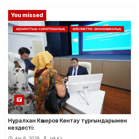
You missed
АҚПАРАТТЫҚ-САРАПТАМАЛЫҚ
ӘЛЕУМЕТТІК-ЭКОНОМИКАЛЫҚ
Нұралхан Көшеров Кентау тұрғындарымен
кездесті:
Авг 6, 2026
Jsk.kz