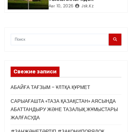
Авг 10, 2026
Jsk.kz
Свежие записи
АБАЙҒА ТАҒЗЫМ – ҰЛТҚА ҚҰРМЕТ
САРЫАҒАШТА «ТАЗА ҚАЗАҚСТАН» АЯСЫНДА
АБАТТАНДЫРУ ЖӘНЕ ТАЗАЛЫҚ ЖҰМЫСТАРЫ
ЖАЛҒАСУДА
#ЗАҢЖӘНЕТӘРТІП #ЗАКОНИПОРЯДОК