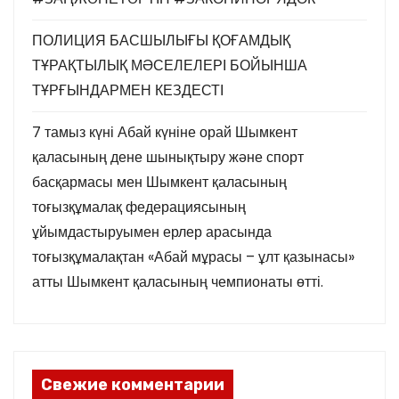
ПОЛИЦИЯ БАСШЫЛЫҒЫ ҚОҒАМДЫҚ
ТҰРАҚТЫЛЫҚ МӘСЕЛЕЛЕРІ БОЙЫНША
ТҰРҒЫНДАРМЕН КЕЗДЕСТІ
7 тамыз күні Абай күніне орай Шымкент
қаласының дене шынықтыру және спорт
басқармасы мен Шымкент қаласының
тоғызқұмалақ федерациясының
ұйымдастыруымен ерлер арасында
тоғызқұмалақтан «Абай мұрасы – ұлт қазынасы»
атты Шымкент қаласының чемпионаты өтті.
Свежие комментарии