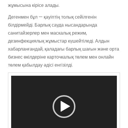
жұмысына кірісе алады.
Дегенмен бұл — қауіптің толық сейілгенін
білдірмейді. Барлық сауда нысандарында
санитайзерлер мен маскалық режим,
дезинфекциялық жұмыстар күшейтіледі. Алдын
хабарланғандай, қаладағы барлық шағын және орта
бизнес өкілдеріне карточкалық төлем мен онлайн
төлем қабылдау әдісі енгізілді.
В
и
д
е
о
п
л
е
е