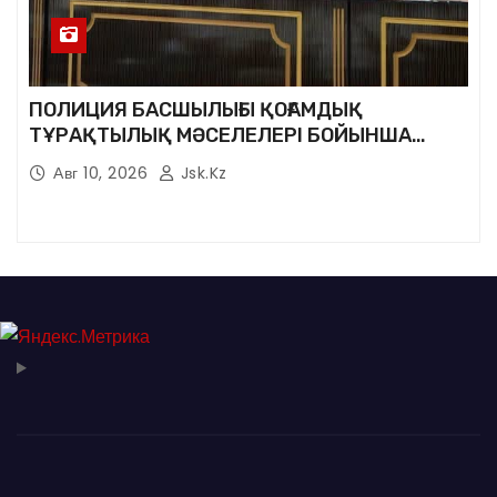
ПОЛИЦИЯ БАСШЫЛЫҒЫ ҚОҒАМДЫҚ
ТҰРАҚТЫЛЫҚ МӘСЕЛЕЛЕРІ БОЙЫНША
ТҰРҒЫНДАРМЕН КЕЗДЕСТІ
Авг 10, 2026
Jsk.kz