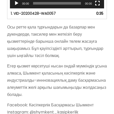
р
00:00
00:00
1.
VID-20200428-WA0057
0:35
Осы ретте қала тұрғындарын да базарлар мен
дүкендерде, таксилер мен жеткізіп беру
қызметтерінде барынша онлайн төлем жасауға
шақырамыз. Бұл қауіпсіздікті арттырып, тұрғындар
үшін ыңғайлы тәсіл болмақ.
Егер қызмет көрсетуші нысан ондай мүмкіндік ұсына
алмаса, Шымкент қаласының кәсіпкерлік және
индустриалды-иннновациялық даму басқармасына
әлеуметтік желі арқылы шағымыңызды жолдасаңыз
болады.
Facebook: Кәсіпкерлік Басқармасы Шымкент
Instagram: @shymkent_kasipkerlik