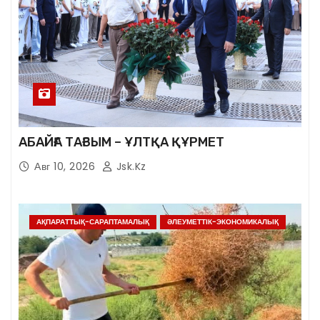
АБАЙҒА ТАҒЗЫМ – ҰЛТҚА ҚҰРМЕТ
Авг 10, 2026
Jsk.kz
АҚПАРАТТЫҚ-САРАПТАМАЛЫҚ
ӘЛЕУМЕТТІК-ЭКОНОМИКАЛЫҚ