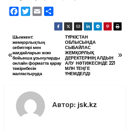
F
T
E
О
a
w
m
тп
c
itt
ai
р
e
er
l
а
Шымкент:
ТҮРКІСТАН
Н
жемқорлықтың
ОБЛЫСЫНДА
b
в
себептері мен
СЫБАЙЛАС
а
жағдайларын жою
ЖЕМҚОРЛЫҚ
o
и
бойынша ұсынуларды
ДЕРЕКТЕРІНІҢ АЛДЫН
в
онлайн форматта қарау
АЛУ НӘТИЖЕСІНДЕ 221
o
ть
тәжірибесін
МЛН ТЕҢГЕ
k
жалғастыруда
ҮНЕМДЕЛДІ
и
г
а
Автор:
jsk.kz
ц
и