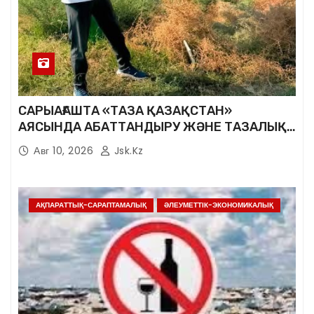
САРЫАҒАШТА «ТАЗА ҚАЗАҚСТАН»
АЯСЫНДА АБАТТАНДЫРУ ЖӘНЕ ТАЗАЛЫҚ
ЖҰМЫСТАРЫ ЖАЛҒАСУДА
Авг 10, 2026
Jsk.kz
АҚПАРАТТЫҚ-САРАПТАМАЛЫҚ
ӘЛЕУМЕТТІК-ЭКОНОМИКАЛЫҚ