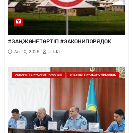
#ЗАҢЖӘНЕТӘРТІП #ЗАКОНИПОРЯДОК
Авг 10, 2026
Jsk.kz
АҚПАРАТТЫҚ-САРАПТАМАЛЫҚ
ӘЛЕУМЕТТІК-ЭКОНОМИКАЛЫҚ