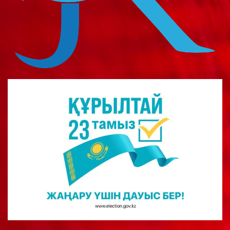
о
м
у