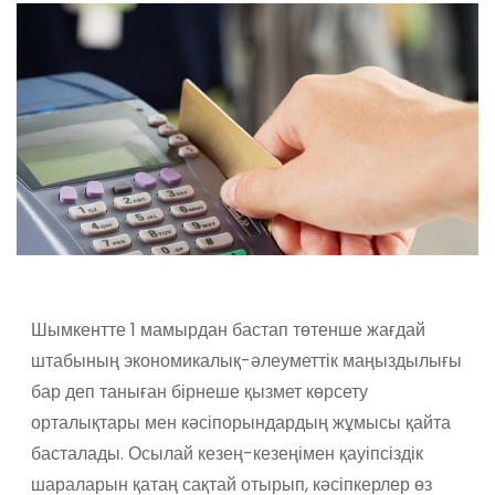
Шымкентте 1 мамырдан бастап төтенше жағдай
штабының экономикалық-әлеуметтік маңыздылығы
бар деп таныған бірнеше қызмет көрсету
орталықтары мен кәсіпорындардың жұмысы қайта
басталады. Осылай кезең-кезеңімен қауіпсіздік
шараларын қатаң сақтай отырып, кәсіпкерлер өз