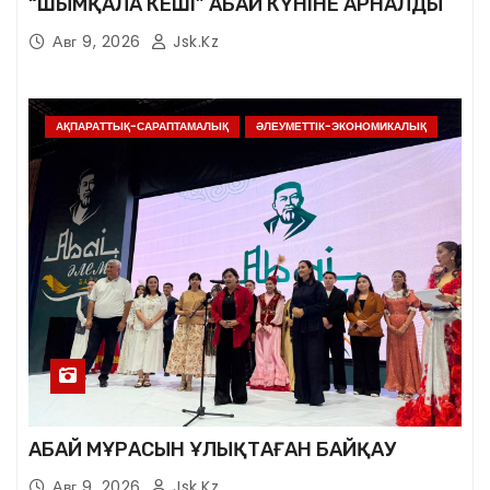
“ШЫМҚАЛА КЕШІ” АБАЙ КҮНІНЕ АРНАЛДЫ
Авг 9, 2026
Jsk.kz
АҚПАРАТТЫҚ-САРАПТАМАЛЫҚ
ӘЛЕУМЕТТІК-ЭКОНОМИКАЛЫҚ
АБАЙ МҰРАСЫН ҰЛЫҚТАҒАН БАЙҚАУ
Авг 9, 2026
Jsk.kz