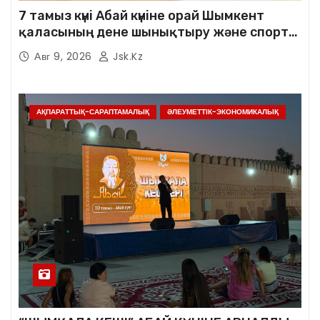
7 тамыз күні Абай күніне орай Шымкент
қаласының дене шынықтыру және спорт
басқармасы мен Шымкент қаласының
Авг 9, 2026
Jsk.kz
тоғызқұмалақ федерациясының
ұйымдастыруымен ерлер арасында
тоғызқұмалақтан «Абай мұрасы – ұлт
қазынасы» атты Шымкент қаласының
АҚПАРАТТЫҚ-САРАПТАМАЛЫҚ
ӘЛЕУМЕТТІК-ЭКОНОМИКАЛЫҚ
чемпионаты өтті.