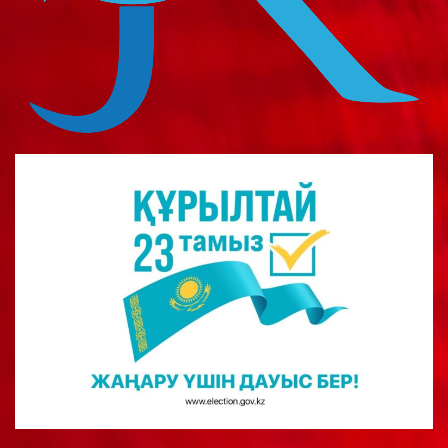
о
м
у