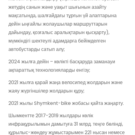
жетудің санын және уақыт шығынын азайту
мақсатында, шалғайдағы тұрғын үй алаптарына
дейін ыңғайлы жолаушылар маршруттарын
дайындау, қозғалыс аралықтарын қысқарту),
мүмкіндігі шектеулі адамдарға бейімделген
автобустарды сатып алу;
2024 жылға дейін – көлікті басқаруда заманауи
ақпараттық технологияларды енгізу;
2021 жылға қарай жаңа велосипед жолдарын және
жаяу жүргіншілер жолдарын құру;
2021 жылы Shymkent-bike жобасы қайта жаңарту.
Шымкентте 2017-2019 жылдары көлік
инфрақұрылымын дамытуға 31 млрд. теңге бөлінді,
құрылыс-жөндеу жұмыстарымен 221 нысан немесе