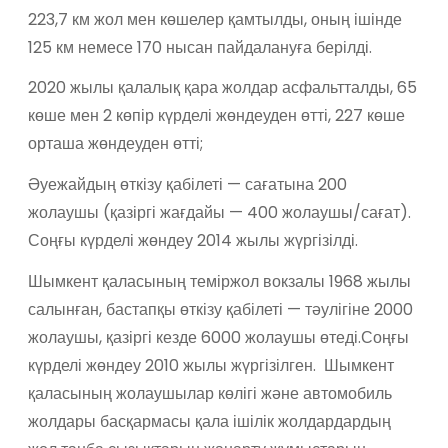
223,7 км жол мен көшелер қамтылды, оның ішінде
125 км немесе 170 нысан пайдалануға берілді.
2020 жылы қалалық қара жолдар асфальтталды, 65
көше мен 2 көпір күрделі жөндеуден өтті, 227 көше
орташа жөндеуден өтті;
Әуежайдың өткізу қабілеті — сағатына 200
жолаушы (қазіргі жағдайы — 400 жолаушы/сағат).
Соңғы күрделі жөндеу 2014 жылы жүргізілді.
Шымкент қаласының теміржол вокзалы 1968 жылы
салынған, бастапқы өткізу қабілеті — тәулігіне 2000
жолаушы, қазіргі кезде 6000 жолаушы өтеді.Соңғы
күрделі жөндеу 2010 жылы жүргізілген. Шымкент
қаласының жолаушылар көлігі және автомобиль
жолдары басқармасы қала ішілік жолдардардың