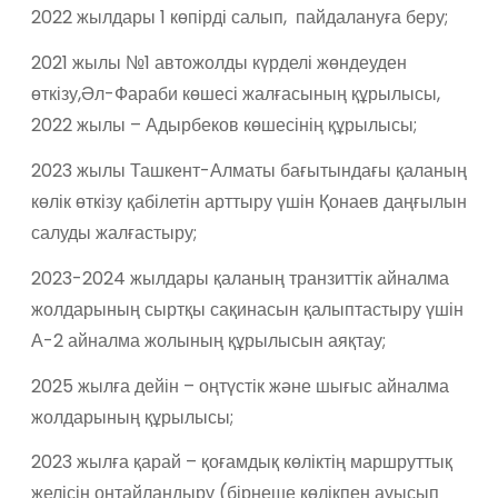
2022 жылдары 1 көпірді салып, пайдалануға беру;
2021 жылы №1 автожолды күрделі жөндеуден
өткізу,Әл-Фараби көшесі жалғасының құрылысы,
2022 жылы – Адырбеков көшесінің құрылысы;
2023 жылы Ташкент-Алматы бағытындағы қаланың
көлік өткізу қабілетін арттыру үшін Қонаев даңғылын
салуды жалғастыру;
2023-2024 жылдары қаланың транзиттік айналма
жолдарының сыртқы сақинасын қалыптастыру үшін
А-2 айналма жолының құрылысын аяқтау;
2025 жылға дейін – оңтүстік және шығыс айналма
жолдарының құрылысы;
2023 жылға қарай – қоғамдық көліктің маршруттық
желісін оңтайландыру (бірнеше көлікпен ауысып