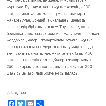
жол таңба сызықтарын жаңарту жұмыстарын
жүргізуде. Бүгінде аталған жұмыс кезеңінде 100
шақырымнан астам көшенің жол сызықтары
жаңартылған. Сондай-ақ, қаладағы маңызды
көшелердің бірі саналатын — Тәуке хан даңғылы
бойындағы жол сызықтары мен жаяу жүргінші өткел
жолдар таңбалары жаңартылды. Аталған жұмыс
көлік қозғалысына кедергі келтірмеу мақсатында
түнгі уақытта жүргізілуде. Айта кетейік, биыл 450
шақырым көшенің жол таңбалары жаңартылып,
250 шақырымы термопластиктен, ал қалған 200
шақырымы акрильді бояумен сызылады.
Jsk ақпарат
F
T
E
О