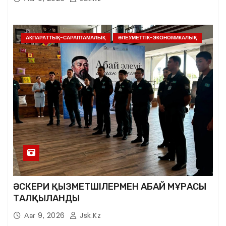
АҚПАРАТТЫҚ-САРАПТАМАЛЫҚ
ӘЛЕУМЕТТІК-ЭКОНОМИКАЛЫҚ
ӘСКЕРИ ҚЫЗМЕТШІЛЕРМЕН АБАЙ МҰРАСЫ
ТАЛҚЫЛАНДЫ
Авг 9, 2026
Jsk.kz