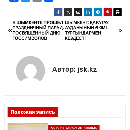
a
w
m
тп
c
itt
ai
р
e
er
l
а
В ШЫМКЕНТЕ ПРОШЕЛ
ШЫМКЕНТ: ҚАРАТАУ
Н
ПРАЗДНИЧНЫЙ ПАРАД,
АУДАНЫНЫҢ ӘКІМІ
b
в
ПОСВЯЩЕННЫЙ ДНЮ
ТҰРҒЫНДАРМЕН
а
ГОССИМВОЛОВ
КЕЗДЕСТІ
o
и
в
o
ть
k
и
Автор:
jsk.kz
г
а
ц
и
Похожая запись
я
АҚПАРАТТЫҚ-САРАПТАМАЛЫҚ