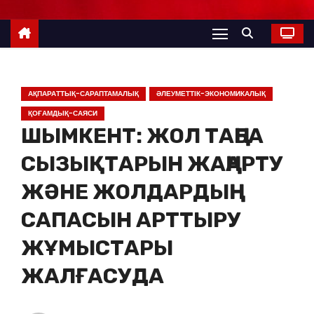
АҚПАРАТТЫҚ-САРАПТАМАЛЫҚ
ӘЛЕУМЕТТІК-ЭКОНОМИКАЛЫҚ
ҚОҒАМДЫҚ-САЯСИ
ШЫМКЕНТ: ЖОЛ ТАҢБА
СЫЗЫҚТАРЫН ЖАҢАРТУ
ЖӘНЕ ЖОЛДАРДЫҢ
САПАСЫН АРТТЫРУ
ЖҰМЫСТАРЫ
ЖАЛҒАСУДА