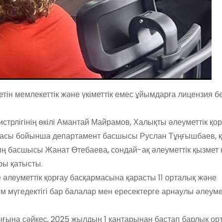
тін мемлекеттік және үкіметтік емес ұйымдарға лицензия б
трлігінің өкілі Амантай Майрамов, Халықты әлеуметтік қор
аласы бойынша департамент басшысы Руслан Тұңғышбаев, 
ң басшысы Жанат Өтебаева, сондай-ақ әлеуметтік қызмет к
ры қатысты.
леуметтік қорғау басқармасына қарасты 11 орталық және
ым мүгедектігі бар балалар мен ересектерге арнаулы әлеуме
ғына сәйкес, 2025 жылдың 1 қаңтарынан бастап барлық ор