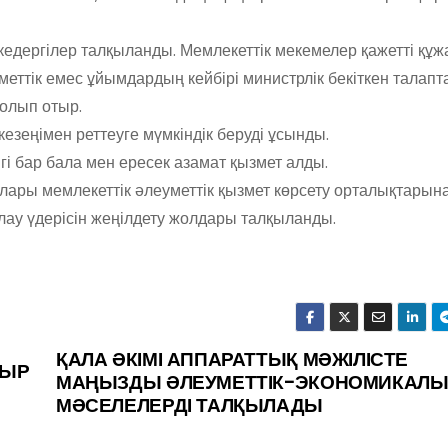
едергілер талқыланды. Мемлекеттік мекемелер қажетті құ
іметтік емес ұйымдардың кейбірі министрлік бекіткен талапт
болып отыр.
езеңімен реттеуге мүмкіндік беруді ұсынды.
і бар бала мен ересек азамат қызмет алды.
лары мемлекеттік әлеуметтік қызмет көрсету орталықтарын
у үдерісін жеңілдету жолдары талқыланды.
ҚАЛА ӘКІМІ АППАРАТТЫҚ МӘЖІЛІСТЕ
УЫР
МАҢЫЗДЫ ӘЛЕУМЕТТІК-ЭКОНОМИКАЛЫ
МӘСЕЛЕЛЕРДІ ТАЛҚЫЛАДЫ