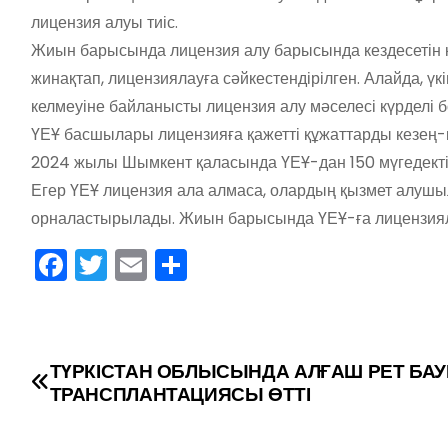
лицензия алуы тиіс.
Жиын барысында лицензия алу барысында кездесетін к
жинақтап, лицензиялауға сәйкестендірілген. Алайда, үк
келмеуіне байланысты лицензия алу мәселесі күрделі 
ҮЕҰ басшылары лицензияға қажетті құжаттарды кезең-к
2024 жылы Шымкент қаласында ҮЕҰ-дан 150 мүгедектіг
Егер ҮЕҰ лицензия ала алмаса, олардың қызмет алушы
орналастырылады. Жиын барысында ҮЕҰ-ға лицензияла
F
T
E
О
a
w
m
тп
c
itt
ai
р
e
er
l
а
Н
ТҮРКІСТАН ОБЛЫСЫНДА АЛҒАШ РЕТ БА
b
в
ТРАНСПЛАНТАЦИЯСЫ ӨТТІ
а
o
и