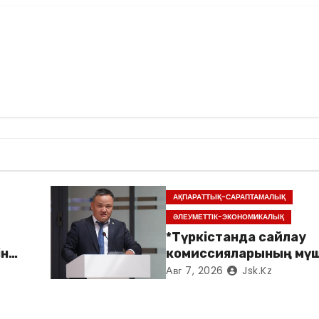
АҚПАРАТТЫҚ-САРАПТАМАЛЫҚ
ӘЛЕУМЕТТІК-ЭКОНОМИКАЛЫҚ
*Түркістанда сайлау
ін
комиссияларының мүш
арналған семинар өтті*
Авг 7, 2026
Jsk.kz