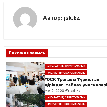
в
o
ть
k
и
Автор:
jsk.kz
г
а
ц
и
Похожая запись
я
АҚПАРАТТЫҚ-САРАПТАМАЛЫҚ
п
ӘЛЕУМЕТТІК-ЭКОНОМИКАЛЫҚ
о
*ОСК Төрағасы Түркістан
өңіріндегі сайлау учаскелер
з
аралады*
Авг 7, 2026
Jsk.kz
АҚПАРАТТЫҚ-САРАПТАМАЛЫҚ
а
ӘЛЕУМЕТТІК-ЭКОНОМИКАЛЫҚ