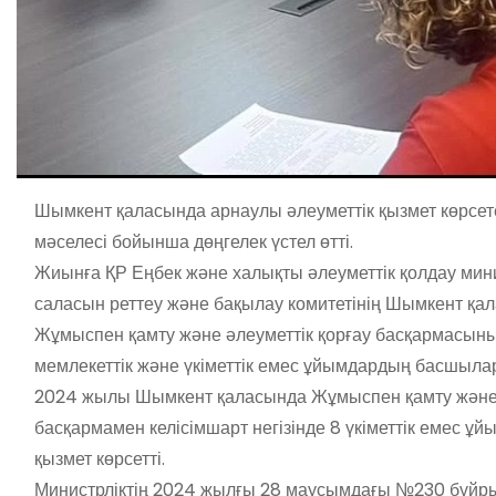
Шымкент қаласында арнаулы әлеуметтік қызмет көрсете
мәселесі бойынша дөңгелек үстел өтті.
Жиынға ҚР Еңбек және халықты әлеуметтік қолдау минис
саласын реттеу және бақылау комитетінің Шымкент қ
Жұмыспен қамту және әлеуметтік қорғау басқармасыны
мемлекеттік және үкіметтік емес ұйымдардың басшыла
2024 жылы Шымкент қаласында Жұмыспен қамту және ә
басқармамен келісімшарт негізінде 8 үкіметтік емес ұй
қызмет көрсетті.
Министрліктің 2024 жылғы 28 маусымдағы №230 бұйры