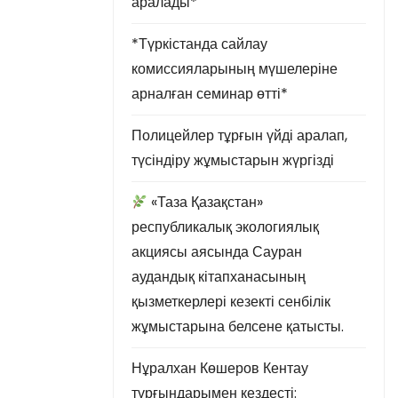
аралады*
*Түркістанда сайлау
комиссияларының мүшелеріне
арналған семинар өтті*
Полицейлер тұрғын үйді аралап,
түсіндіру жұмыстарын жүргізді
«Таза Қазақстан»
республикалық экологиялық
акциясы аясында Сауран
аудандық кітапханасының
қызметкерлері кезекті сенбілік
жұмыстарына белсене қатысты.
Нұралхан Көшеров Кентау
тұрғындарымен кездесті: