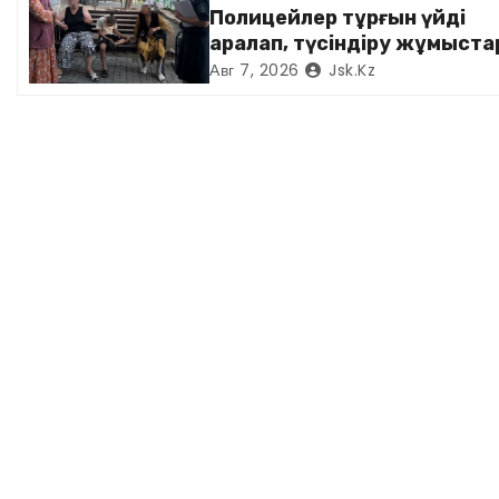
п
Полицейлер тұрғын үйді
аралап, түсіндіру жұмыст
и
жүргізді
Авг 7, 2026
Jsk.kz
с
я
м