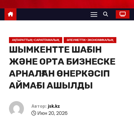
АҚПАРАТТЫҚ-САРАПТАМАЛЫҚ
ӘЛЕУМЕТТІК-ЭКОНОМИКАЛЫҚ
ШЫМКЕНТТЕ ШАҒЫН
ЖӘНЕ ОРТА БИЗНЕСКЕ
АРНАЛҒАН ӨНЕРКӘСІП
АЙМАҒЫ АШЫЛДЫ
Автор:
jsk.kz
Июн 20, 2026