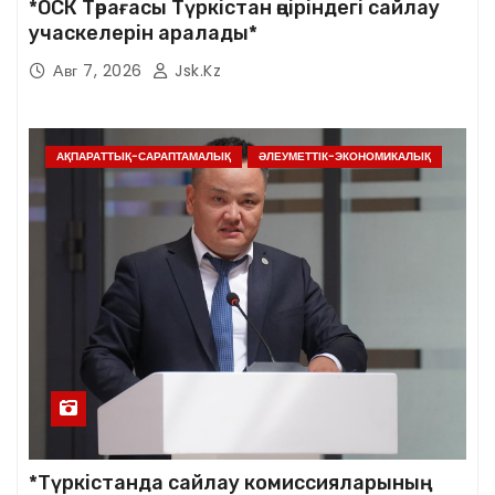
*ОСК Төрағасы Түркістан өңіріндегі сайлау
учаскелерін аралады*
Авг 7, 2026
Jsk.kz
АҚПАРАТТЫҚ-САРАПТАМАЛЫҚ
ӘЛЕУМЕТТІК-ЭКОНОМИКАЛЫҚ
*Түркістанда сайлау комиссияларының