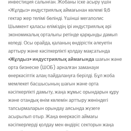
инвестиция салынған. Жобаны іске асыру үшін
«Жұлдыз» индустриялық аймағынан көлемі 9,6
гектар жер телімі бөлінді. Үшінші мегаполис
Шымкент қаласы еліміздің ірі индустриялық әрі
экономикалық орталығы ретінде қарқынды дамып
келеді. Осы орайда, қаланың өндірістік әлеуетін
арттыру және кәсіпкерлікті қолдау мақсатында
«Жұлдыз» индустриялық аймағында
шағын және
орта бизнеске (ШОБ) арналған заманауи
өнеркәсіптік алаң пайдалануға берілді. Бұл жоба
мемлекет басшысының шағын және орта
кәсіпкерлікті дамыту, жаңа жұмыс орындарын құру
және отандық өнім көлемін арттыру жөніндегі
тапсырмаларын орындау аясында жүзеге
асырылып отыр. Жаңа өнеркәсіп аймағы
кәсіпкерлерді қолдау мен өндіріс секторын жаңа