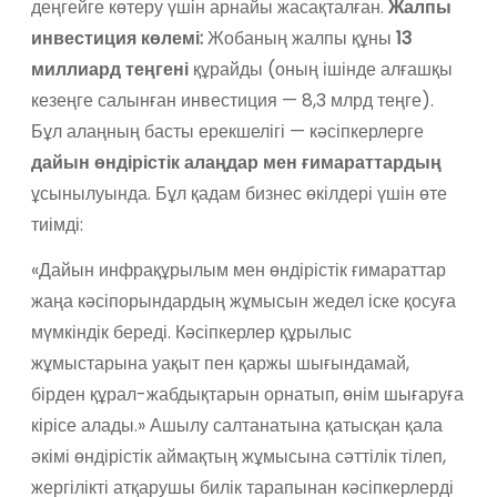
деңгейге көтеру үшін арнайы жасақталған.
Жалпы
инвестиция көлемі:
Жобаның жалпы құны
13
миллиард теңгені
құрайды (оның ішінде алғашқы
кезеңге салынған инвестиция — 8,3 млрд теңге).
Бұл алаңның басты ерекшелігі — кәсіпкерлерге
дайын өндірістік алаңдар мен ғимараттардың
ұсынылуында. Бұл қадам бизнес өкілдері үшін өте
тиімді:
«Дайын инфрақұрылым мен өндірістік ғимараттар
жаңа кәсіпорындардың жұмысын жедел іске қосуға
мүмкіндік береді. Кәсіпкерлер құрылыс
жұмыстарына уақыт пен қаржы шығындамай,
бірден құрал-жабдықтарын орнатып, өнім шығаруға
кірісе алады.» Ашылу салтанатына қатысқан қала
әкімі өндірістік аймақтың жұмысына сәттілік тілеп,
жергілікті атқарушы билік тарапынан кәсіпкерлерді