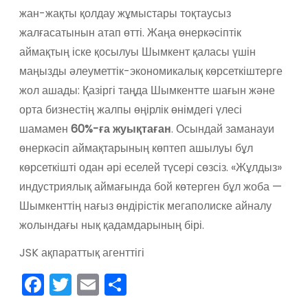
жан-жақты қолдау жұмыстары тоқтаусыз
жалғасатынын атап өтті. Жаңа өнеркәсіптік
аймақтың іске қосылуы Шымкент қаласы үшін
маңызды әлеуметтік-экономикалық көрсеткіштерге
жол ашады: Қазіргі таңда Шымкентте шағын және
орта бизнестің жалпы өңірлік өнімдегі үлесі
шамамен
60%-ға жуықтаған
. Осындай заманауи
өнеркәсіп аймақтарының көптеп ашылуы бұл
көрсеткішті одан әрі еселей түсері сөзсіз. «Жұлдыз»
индустриялық аймағында бой көтерген бұл жоба —
Шымкенттің нағыз өндірістік мегаполиске айналу
жолындағы нық қадамдарының бірі.
JSK ақпараттық агенттігі
F
T
E
О
a
w
m
тп