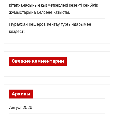
кітапханасының қызметкерлері кезекті сенбілік
жұмыстарына белсене қатысты.
Нұралхан Көшеров Кентау тұрғындарымен
кездесті:
Свежие комментарии
Архивы
Август 2026