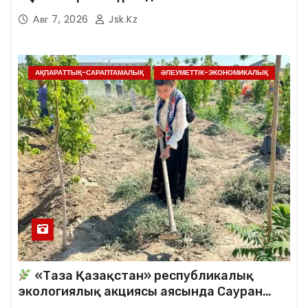
Авг 7, 2026
Jsk.kz
АҚПАРАТТЫҚ-САРАПТАМАЛЫҚ
ӘЛЕУМЕТТІК-ЭКОНОМИКАЛЫҚ
«Таза Қазақстан» республикалық
экологиялық акциясы аясында Сауран
аудандық кітапханасының қызметкерлері