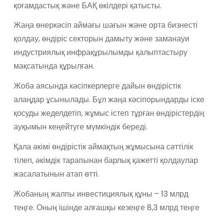
қоғамдастық және БАҚ өкілдері қатысты.
Жаңа өнеркәсіп аймағы шағын және орта бизнесті
қолдау, өндіріс секторын дамыту және заманауи
индустриялық инфрақұрылымды қалыптастыру
мақсатында құрылған.
Жоба аясында кәсіпкерлерге дайын өндірістік
алаңдар ұсынылады. Бұл жаңа кәсіпорындарды іске
қосуды жеделдетіп, жұмыс істеп тұрған өндірістердің
ауқымын кеңейтуге мүмкіндік береді.
Қала әкімі өндірістік аймақтың жұмысына сәттілік
тілеп, әкімдік тарапынан барлық қажетті қолдаулар
жасалатынын атап өтті.
Жобаның жалпы инвестициялық құны – 13 млрд
теңге. Оның ішінде алғашқы кезеңге 8,3 млрд теңге