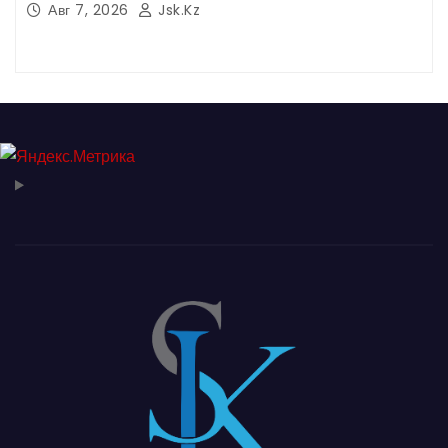
Авг 7, 2026
Jsk.kz
кезекті сенбілік жұмыстарына белсене
қатысты.