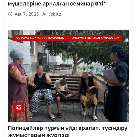
мүшелеріне арналған семинар өтті*
Авг 7, 2026
Jsk.kz
АҚПАРАТТЫҚ-САРАПТАМАЛЫҚ
ӘЛЕУМЕТТІК-ЭКОНОМИКАЛЫҚ
Полицейлер тұрғын үйді аралап, түсіндіру
жұмыстарын жүргізді