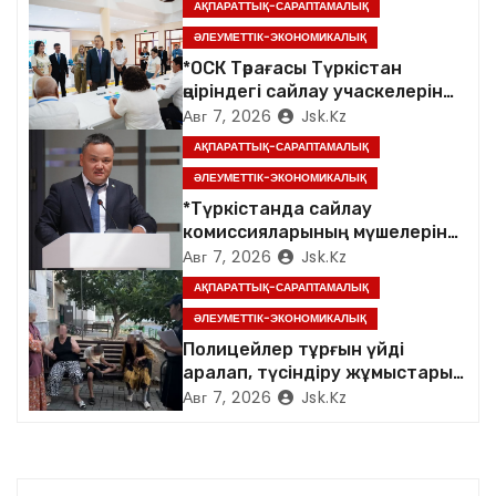
АҚПАРАТТЫҚ-САРАПТАМАЛЫҚ
о
ӘЛЕУМЕТТІК-ЭКОНОМИКАЛЫҚ
*ОСК Төрағасы Түркістан
з
өңіріндегі сайлау учаскелерін
аралады*
Авг 7, 2026
Jsk.kz
а
АҚПАРАТТЫҚ-САРАПТАМАЛЫҚ
п
ӘЛЕУМЕТТІК-ЭКОНОМИКАЛЫҚ
*Түркістанда сайлау
и
комиссияларының мүшелеріне
арналған семинар өтті*
Авг 7, 2026
Jsk.kz
с
АҚПАРАТТЫҚ-САРАПТАМАЛЫҚ
я
ӘЛЕУМЕТТІК-ЭКОНОМИКАЛЫҚ
Полицейлер тұрғын үйді
м
аралап, түсіндіру жұмыстарын
жүргізді
Авг 7, 2026
Jsk.kz