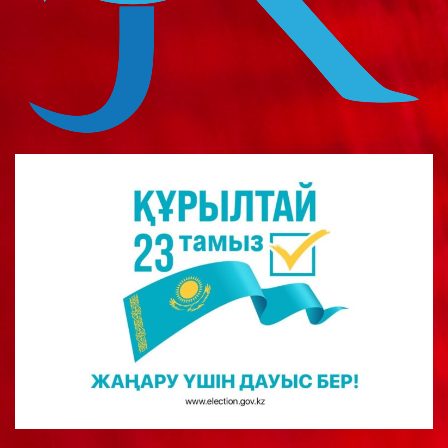
о
м
у