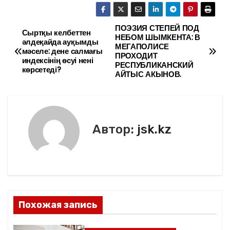
c
itt
ai
р
e
er
l
а
ПОЭЗИЯ СТЕПЕЙ ПОД
Н
Сыртқы келбеттен
НЕБОМ ШЫМКЕНТА: В
әлдеқайда ауқымды
b
в
МЕГАПОЛИСЕ
а
мәселе: дене салмағы
ПРОХОДИТ
o
и
индексінің өсуі нені
РЕСПУБЛИКАНСКИЙ
көрсетеді?
в
АЙТЫС АКЫНОВ.
o
ть
k
и
г
Автор:
jsk.kz
а
ц
и
я
Похожая запись
п