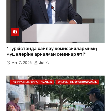
*Түркістанда сайлау комиссияларының
мүшелеріне арналған семинар өтті*
Авг 7, 2026
Jsk.kz
АҚПАРАТТЫҚ-САРАПТАМАЛЫҚ
ӘЛЕУМЕТТІК-ЭКОНОМИКАЛЫҚ