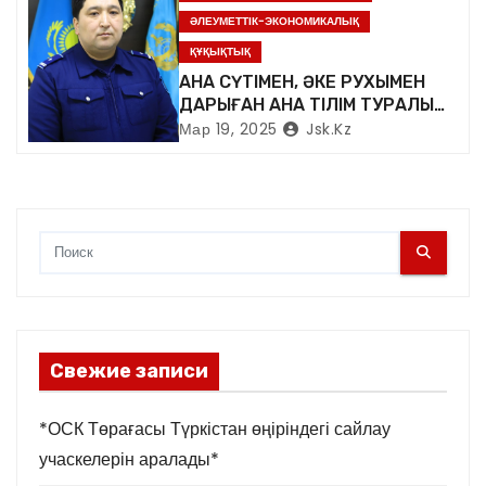
м
ӘЛЕУМЕТТІК-ЭКОНОМИКАЛЫҚ
ҚҰҚЫҚТЫҚ
АНА СҮТІМЕН, ӘКЕ РУХЫМЕН
ДАРЫҒАН АНА ТІЛІМ ТУРАЛЫ…
Мар 19, 2025
Jsk.kz
Свежие записи
*ОСК Төрағасы Түркістан өңіріндегі сайлау
учаскелерін аралады*