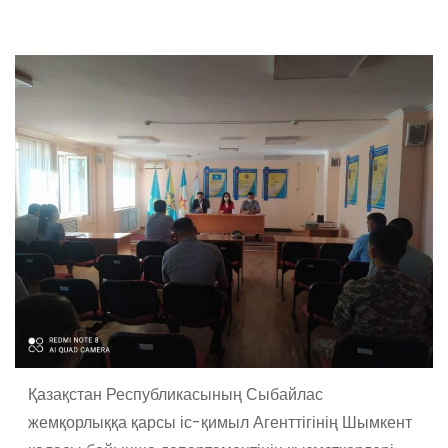
Қазақстан Республикасының Сыбайлас
жемқорлыққа қарсы іс-қимыл Агенттігінің Шымкент