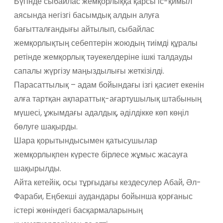
Бүгінде сыбайлас жемқорлыққа қарсы іс-қимыл
аясында негізгі басымдық алдын алуға
бағытталғандығы айтылып, сыбайлас
жемқорлықтың себептерін жоюдың тиімді құралы
ретінде жемқорлық тәуекелдеріне ішкі талдауды
сапалы жүргізу маңыздылығы жеткізілді.
Парасаттылық – адам бойындағы ізгі қасиет екенін
алға тартқан ақпараттық-ағартушылық штабының
мүшесі, ұжымдағы адалдық, әділдікке көп көңіл
бөлуге шақырды.
Шара қорытындысымен қатысушылар
жемқорлықпен күресте бірлесе жұмыс жасауға
шақырылды.
Айта кетейік, осы тұрғыдағы кездесулер Абай, Әл-
Фараби, Еңбекші аудандары бойынша қорғаныс
істері жөніндегі басқармаларының