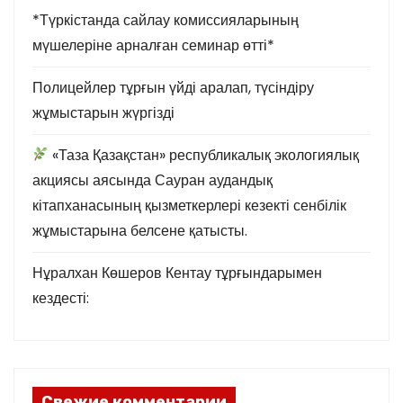
*Түркістанда сайлау комиссияларының
мүшелеріне арналған семинар өтті*
Полицейлер тұрғын үйді аралап, түсіндіру
жұмыстарын жүргізді
«Таза Қазақстан» республикалық экологиялық
акциясы аясында Сауран аудандық
кітапханасының қызметкерлері кезекті сенбілік
жұмыстарына белсене қатысты.
Нұралхан Көшеров Кентау тұрғындарымен
кездесті:
Свежие комментарии