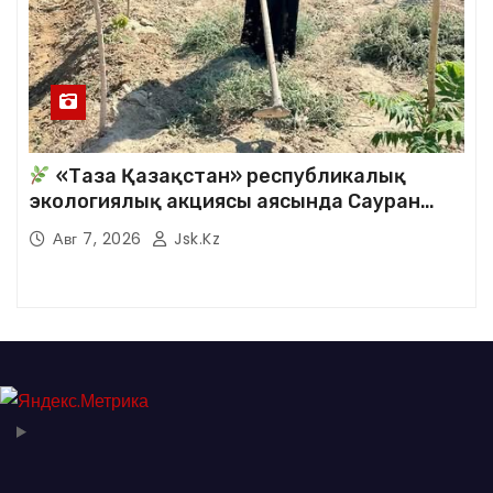
«Таза Қазақстан» республикалық
экологиялық акциясы аясында Сауран
аудандық кітапханасының қызметкерлері
Авг 7, 2026
Jsk.kz
кезекті сенбілік жұмыстарына белсене
қатысты.