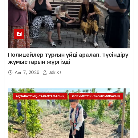
Полицейлер тұрғын үйді аралап, түсіндіру
жұмыстарын жүргізді
Авг 7, 2026
Jsk.kz
АҚПАРАТТЫҚ-САРАПТАМАЛЫҚ
ӘЛЕУМЕТТІК-ЭКОНОМИКАЛЫҚ