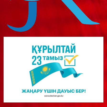
о
м
у