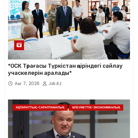
*ОСК Төрағасы Түркістан өңіріндегі сайлау
учаскелерін аралады*
Авг 7, 2026
Jsk.kz
АҚПАРАТТЫҚ-САРАПТАМАЛЫҚ
ӘЛЕУМЕТТІК-ЭКОНОМИКАЛЫҚ