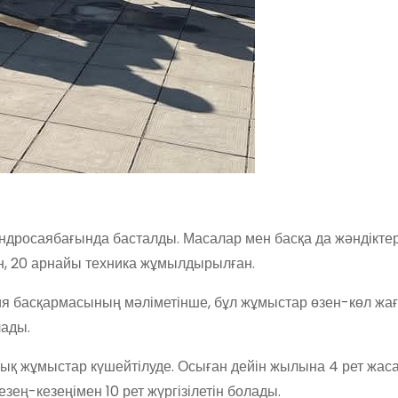
дросаябағында басталды. Масалар мен басқа да жәндікте
н, 20 арнайы техника жұмылдырылған.
 басқармасының мәліметінше, бұл жұмыстар өзен-көл жағ
лады.
лық жұмыстар күшейтілуде. Осыған дейін жылына 4 рет жас
зең-кезеңімен 10 рет жүргізілетін болады.