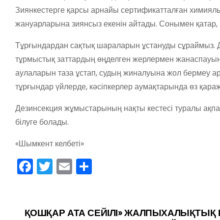
Зиянкестерге қарсы арнайы сертификатталған химиял
жануарларына зиянсыз екенін айтады. Сонымен қатар, 
Тұрғындардан сақтық шараларын ұстануды сұраймыз.
тұрмыстық заттардың өңделген жерлермен жанаспауын 
аулаларын таза ұстап, судың жиналуына жол бермеу а
тұрғындар үйлерде, кәсіпкерлер аумақтарында өз қараж
Дезинсекция жұмыстарының нақты кестесі туралы ақпар
білуге болады.
«Шымкент келбеті»
F
T
E
О
a
w
m
тп
c
itt
ai
р
e
er
l
а
ҚОШҚАР АТА СЕЙІЛІ» ЖАЛПЫХАЛЫҚТЫҚ 
Н