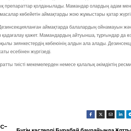
ық препараттар қолданылады. Мамандар олардың адам мен
масалар көбейетін аймақтарды жою жұмыстары қатар жүргі
 Дезинсекцияланған аймақтарда балалардың ойнамауын жә
қадағалау қажет. Мамандардың айтуынша, тұрғындар да ө
рқылы зиянкестердің көбеюінің алдын ала алады. Дезинсек
аты есебінен жүргізеді.
атты тиісті мекемелерден немесе қалалық әкімдіктің ресм
ІС-
Бүгін қастерлі Бурабай баурайында Ұлтт