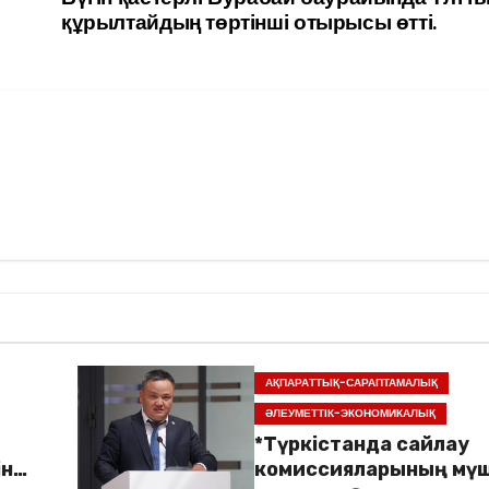
құрылтайдың төртінші отырысы өтті.
АҚПАРАТТЫҚ-САРАПТАМАЛЫҚ
ӘЛЕУМЕТТІК-ЭКОНОМИКАЛЫҚ
*Түркістанда сайлау
ін
комиссияларының мүш