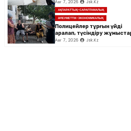
з
аралады*
Авг 7, 2026
Jsk.kz
АҚПАРАТТЫҚ-САРАПТАМАЛЫҚ
а
ӘЛЕУМЕТТІК-ЭКОНОМИКАЛЫҚ
п
Полицейлер тұрғын үйді
аралап, түсіндіру жұмыст
и
жүргізді
Авг 7, 2026
Jsk.kz
с
я
м