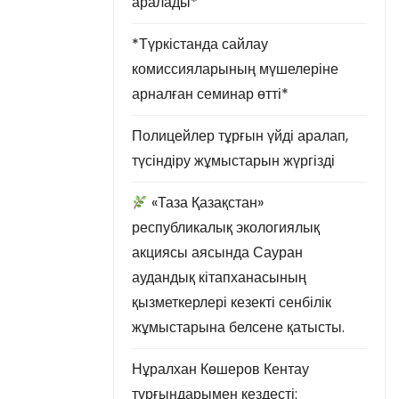
аралады*
*Түркістанда сайлау
комиссияларының мүшелеріне
арналған семинар өтті*
Полицейлер тұрғын үйді аралап,
түсіндіру жұмыстарын жүргізді
«Таза Қазақстан»
республикалық экологиялық
акциясы аясында Сауран
аудандық кітапханасының
қызметкерлері кезекті сенбілік
жұмыстарына белсене қатысты.
Нұралхан Көшеров Кентау
тұрғындарымен кездесті: