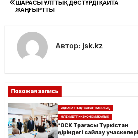
ШАРАСЫ ҰЛТТЫҚ ДӘСТҮРДІ ҚАЙТА
b
в
а
ЖАҢҒЫРТТЫ
o
и
в
o
ть
k
и
Автор:
jsk.kz
г
а
ц
и
Похожая запись
я
АҚПАРАТТЫҚ-САРАПТАМАЛЫҚ
п
ӘЛЕУМЕТТІК-ЭКОНОМИКАЛЫҚ
о
*ОСК Төрағасы Түркістан
өңіріндегі сайлау учаскелер