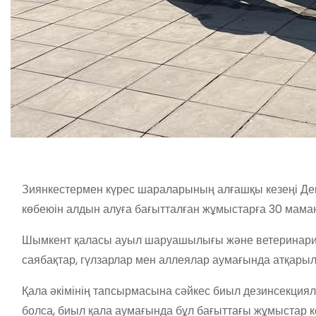
Зиянкестермен күрес шараларының алғашқы кезеңі Ден
көбеюін алдын алуға бағытталған жұмыстарға 30 мама
Шымкент қаласы ауыл шаруашылығы және ветеринария
саябақтар, гүлзарлар мен аллеялар аумағында атқары
Қала әкімінің тапсырмасына сәйкес биыл дезинсекция
болса, биыл қала аумағында бұл бағыттағы жұмыстар ке