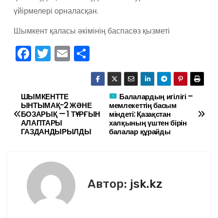
үйірмелері орналасқан.
Шымкент қаласы әкімінің баспасөз қызметі
F
T
E
О
a
w
m
тп
c
itt
ai
р
e
er
l
а
ШЫМКЕНТТЕ
Балалардың игілігі –
Н
ЫНТЫМАҚ-2 ЖӘНЕ
мемлекеттің басым
b
в
БОЗАРЫҚ — 1 ТҰРҒЫН
міндеті: Қазақстан
а
АЛАПТАРЫ
халқының үштен бірін
o
и
ГАЗДАНДЫРЫЛДЫ
балалар құрайды
в
o
ть
k
и
г
Автор:
jsk.kz
а