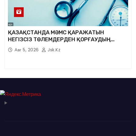
ҚАЗАҚСТАНДА МӘМС ҚАРАЖАТЫН
НЕГІЗСІЗ ТӨЛЕМДЕРДЕН ҚОРҒАУДЫҢ
ЖАҢА ЖҮЙЕСІ ҚҰРЫЛУДА
Авг 5, 2026
Jsk.kz