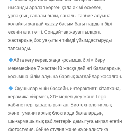
нысанды аралап көрген қала әкімі өскелең
ұрпақтың сапалы білім, саналы тәрбие алуына
қолайлы жағдай жасау басым бағыттардың бірі
екенін атап өтті. Сондай-ақ жауаптыларға
жастардың бос уақытын тиімді ұйымдастыруды
тапсырды.
Айта кету керек, жаңа қосымша білім беру
мекемесінде 7 жастан 18 жасқа дейінгі балалардың
қосымша білім алуына барлық жағдайлар жасалған.
Оқушылар үшін бассейн, интерактивті кітапхана,
керамика үйірмесі, 3D-модельдеу және Lego
кабинеттері қарастырылған. Биотехнологиялық
және гуманитарлық блоктарда балалардың
шығармашылық қабілеттерін дамытуға ықпал ететін
фотостудия, бейне студия және журналистика