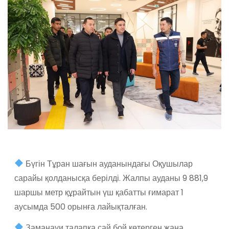
Бүгін Тұран шағын ауданындағы Оқушылар
сарайы қолданысқа берілді. Жалпы ауданы 9 881,9
шаршы метр құрайтын үш қабатты ғимарат 1
аусымда 500 орынға лайықталған.
Заманауи талапқа сай бой көтерген жаңа