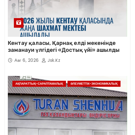
Кентау қаласы, Қарнақ елді мекенінде
заманауи үлгідегі «Достық үйі» ашылды
Авг 6, 2026
Jsk.kz
АҚПАРАТТЫҚ-САРАПТАМАЛЫҚ
ӘЛЕУМЕТТІК-ЭКОНОМИКАЛЫҚ