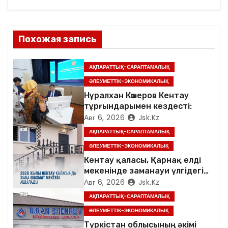
ц
и
Похожая запись
я
п
АҚПАРАТТЫҚ-САРАПТАМАЛЫҚ
ӘЛЕУМЕТТІК-ЭКОНОМИКАЛЫҚ
о
Нұралхан Көшеров Кентау
тұрғындарымен кездесті:
з
Авг 6, 2026
Jsk.kz
а
АҚПАРАТТЫҚ-САРАПТАМАЛЫҚ
ӘЛЕУМЕТТІК-ЭКОНОМИКАЛЫҚ
п
Кентау қаласы, Қарнақ елді
мекенінде заманауи үлгідегі
и
«Достық үйі» ашылды
Авг 6, 2026
Jsk.kz
с
АҚПАРАТТЫҚ-САРАПТАМАЛЫҚ
ӘЛЕУМЕТТІК-ЭКОНОМИКАЛЫҚ
я
Түркістан облысының әкімі