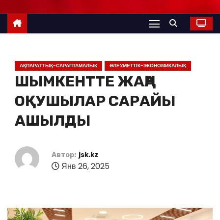
АҚПАРАТТЫҚ-САРАПТАМАЛЫҚ
ӘЛЕУМЕТТІК-ЭКОНОМИКАЛЫҚ
ШЫМКЕНТТЕ ЖАҢА
ОҚУШЫЛАР САРАЙЫ
АШЫЛДЫ
Автор:
jsk.kz
Янв 26, 2025