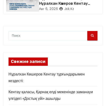
Нұралхан Көшеров Кентау
м
қаласындағы «TURAN
Авг 6, 2026
Jsk.kz
SHENHUA» зауытының
жұмысымен танысты
Свежие записи
Нұралхан Көшеров Кентау тұрғындарымен
кездесті:
Кентау қаласы, Қарнақ елді мекенінде заманауи
үлгідегі «Достық үйі» ашылды