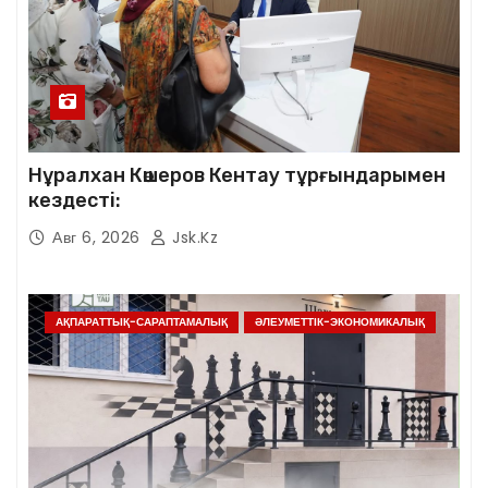
Нұралхан Көшеров Кентау тұрғындарымен
кездесті:
Авг 6, 2026
Jsk.kz
АҚПАРАТТЫҚ-САРАПТАМАЛЫҚ
ӘЛЕУМЕТТІК-ЭКОНОМИКАЛЫҚ