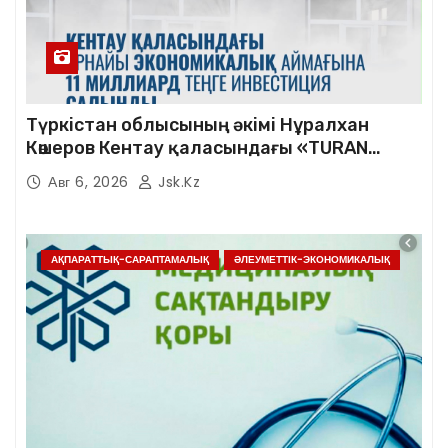
Түркістан облысының әкімі Нұралхан
Көшеров Кентау қаласындағы «TURAN
SHENHUA» зауытының жұмысымен
Авг 6, 2026
Jsk.kz
танысты
АҚПАРАТТЫҚ-САРАПТАМАЛЫҚ
ӘЛЕУМЕТТІК-ЭКОНОМИКАЛЫҚ