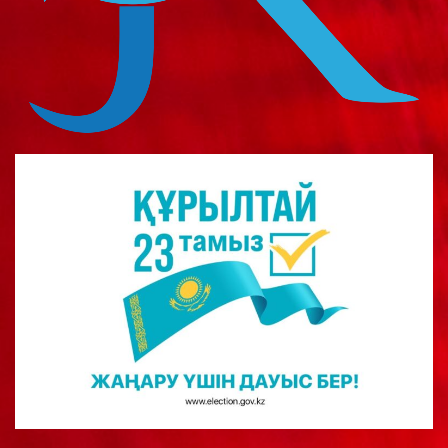
о
м
у