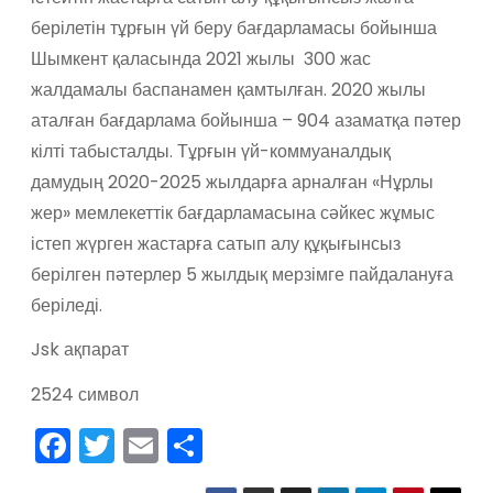
берілетін тұрғын үй беру бағдарламасы бойынша
Шымкент қаласында 2021 жылы 300 жас
жалдамалы баспанамен қамтылған. 2020 жылы
аталған бағдарлама бойынша – 904 азаматқа пәтер
кілті табысталды. Тұрғын үй-коммуаналдық
дамудың 2020-2025 жылдарға арналған «Нұрлы
жер» мемлекеттік бағдарламасына сәйкес жұмыс
істеп жүрген жастарға сатып алу құқығынсыз
берілген пәтерлер 5 жылдық мерзімге пайдалануға
беріледі.
Jsk ақпарат
2524 символ
F
T
E
О
a
w
m
тп