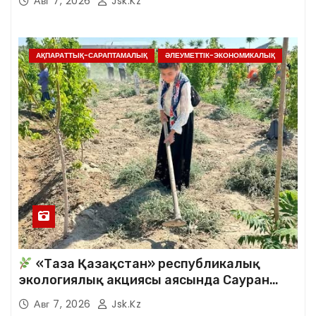
Авг 7, 2026
Jsk.kz
АҚПАРАТТЫҚ-САРАПТАМАЛЫҚ
ӘЛЕУМЕТТІК-ЭКОНОМИКАЛЫҚ
«Таза Қазақстан» республикалық
экологиялық акциясы аясында Сауран
аудандық кітапханасының қызметкерлері
Авг 7, 2026
Jsk.kz
кезекті сенбілік жұмыстарына белсене