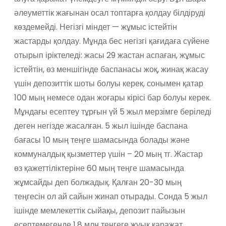
әлеуметтік жағынан осал топтарға қолдау білдіруді
көздемейді. Негізгі міндет — жұмыс істейтін
жастарды қолдау. Мұнда бес негізгі қағидаға сүйене
отырып іріктеледі: жасы 29 жастан аспаған, жұмыс
істейтін, өз меншігінде баспанасы жоқ, жинақ жасау
үшін депозиттік шоты болуы керек, сонымен қатар
100 мың немесе одан жоғары кірісі бар болуы керек.
Мұндағы есептеу тұрғын үй 5 жыл мерзімге беріледі
деген негізде жасалған. 5 жыл ішінде баспана
бағасы 10 мың теңге шамасында болады және
коммуналдық қызметтер үшін – 20 мың тг. Жастар
өз қажеттіліктеріне 60 мың теңге шамасында
жұмсайды деп болжадық. Қалған 20-30 мың
теңгесін ол ай сайын жинап отырады. Сонда 5 жыл
ішінде мемлекеттік сыйақы, депозит пайызын
есептемегенде 1,8 млн теңгеге жуық қаражат