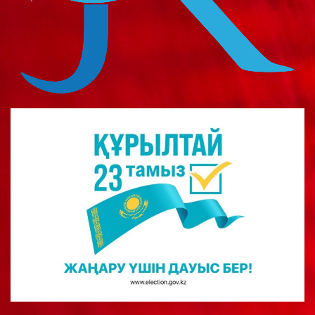
о
м
у