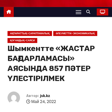
АҚПАРАТТЫҚ-САРАПТАМАЛЫҚ
ӘЛЕУМЕТТІК-ЭКОНОМИКАЛЫҚ
ҚОҒАМДЫҚ-САЯСИ
Шымкентте «ЖАСТАР
БАҒДАРЛАМАСЫ»
АЯСЫНДА 857 ПӘТЕР
ҮЛЕСТІРІЛМЕК
Автор:
jsk.kz
Май 24, 2022