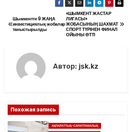
c
itt
ai
р
e
er
l
а
«ШЫМКЕНТ ЖАСТАР
Н
Шымкентте 9 ЖАҢА
ЛИГАСЫ»
b
в
инвестициялық жобалар
ЖОБАСЫНЫҢ ШАХМАТ
а
таныстырылды
СПОРТ ТҮРІНЕН ФИНАЛ
o
и
ОЙЫНЫ ӨТТІ
в
o
ть
k
и
г
Автор:
jsk.kz
а
ц
и
Похожая запись
я
п
АҚПАРАТТЫҚ-САРАПТАМАЛЫҚ