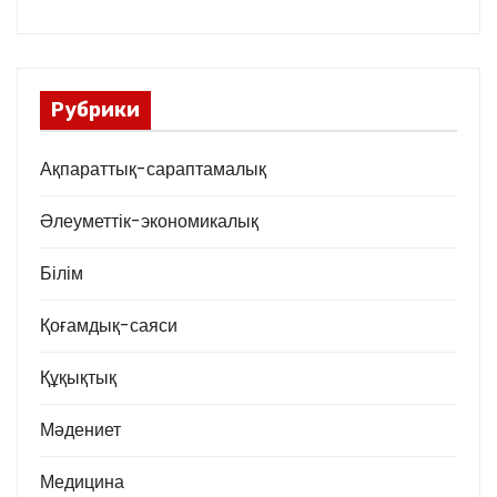
Рубрики
Ақпараттық-сараптамалық
Әлеуметтік-экономикалық
Білім
Қоғамдық-саяси
Құқықтық
Мәдениет
Медицина