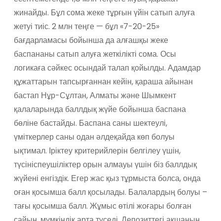
жинайды. Бұл сома жеке тұрғын үйін сатып алуға
жетуі тиіс. 2 млн теңге — бұл «7-20-25»
бағдарламасы бойынша да алғашқы жеке
баспананы сатып алуға жеткілікті сома. Осы
логикаға сәйкес осындай талап қойылды. Адамдар
құжаттарын тапсырғаннан кейін, қараша айынан
бастап Нұр-Сұлтан, Алматы және Шымкент
қалаларында баллдық жүйе бойынша баспана
бөліне бастайды. Баспана саны шектеулі,
үміткерлер саны одан әлдеқайда көп болуы
ықтимал. Іріктеу критерийлерін белгілеу үшін,
түсініспеушіліктер орын алмауы үшін біз баллдық
жүйені енгіздік. Егер жас қыз тұрмыста болса, онда
оған қосымша балл қосылады. Балалардың болуы –
тағы қосымша балл. Жұмыс өтілі жоғары болған
сайын, мүмкіндік арта түседі. Депозиттегі ақшаның