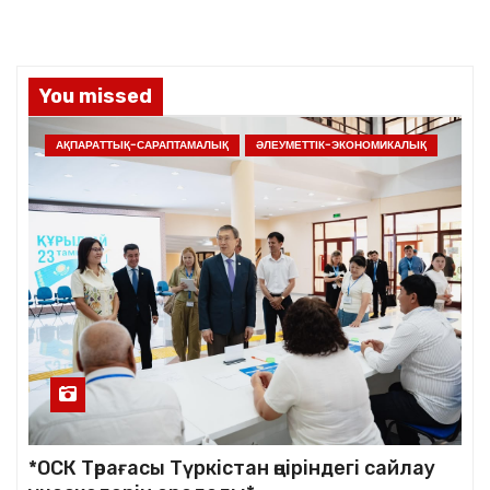
You missed
АҚПАРАТТЫҚ-САРАПТАМАЛЫҚ
ӘЛЕУМЕТТІК-ЭКОНОМИКАЛЫҚ
*ОСК Төрағасы Түркістан өңіріндегі сайлау