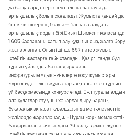
да басқалардан ертерек салына бастауы да
артықшылық болып саналады. Жұмыста қандай да
бір жетістіктерінің болуы — баспана алудағы
артықшылықтардың бірі.Биыл Шымкент қаласында
1 605 баспананы сатып алу құқығынсыз, жалға беру
жоспарланған. Оның ішінде 857 пәтер жұмыс
істейтін жастарға табысталады. Қазіргі таңда бұл
тұрғын үйлерде абаттандыру және
инфрақұрылымдық жүйелерге қосу жұмыстары
жүргізілуде. Тиісті жұмыстар аяқталған соң тұрғын
үй басқармасында конкурс өтеді. Бұл туралы алдын
ала құлағдар ету үшін хабарландыру барлық
бұқаралық ақпарат құралдарында мен әлеуметтік
желілерде жарияланады. «Нұрлы жер» мемлекеттік
бағдарламасы аясындағы 29 жасқа дейінгі жұмыс
істейтін жастарға сатып алу құқығынсыз жалға