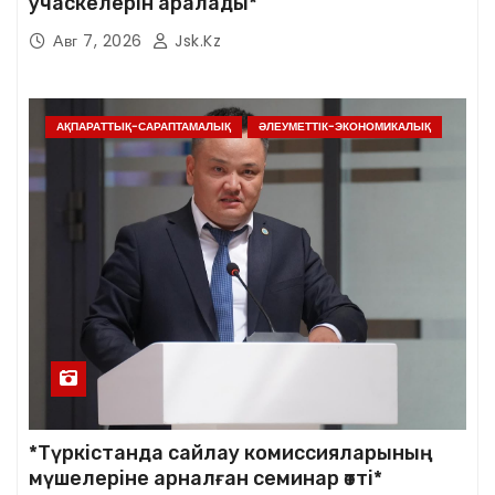
учаскелерін аралады*
Авг 7, 2026
Jsk.kz
АҚПАРАТТЫҚ-САРАПТАМАЛЫҚ
ӘЛЕУМЕТТІК-ЭКОНОМИКАЛЫҚ
*Түркістанда сайлау комиссияларының
мүшелеріне арналған семинар өтті*