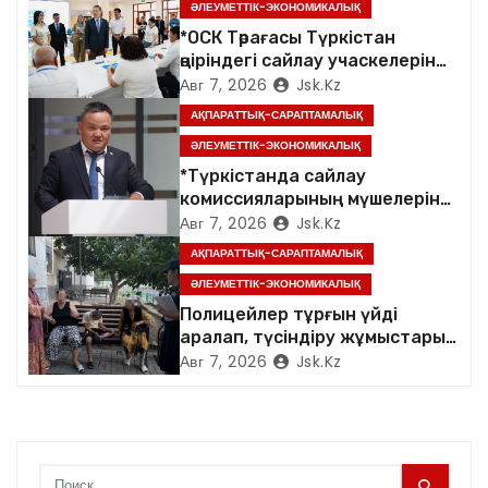
ӘЛЕУМЕТТІК-ЭКОНОМИКАЛЫҚ
о
*ОСК Төрағасы Түркістан
өңіріндегі сайлау учаскелерін
з
аралады*
Авг 7, 2026
Jsk.kz
а
АҚПАРАТТЫҚ-САРАПТАМАЛЫҚ
ӘЛЕУМЕТТІК-ЭКОНОМИКАЛЫҚ
п
*Түркістанда сайлау
комиссияларының мүшелеріне
и
арналған семинар өтті*
Авг 7, 2026
Jsk.kz
с
АҚПАРАТТЫҚ-САРАПТАМАЛЫҚ
ӘЛЕУМЕТТІК-ЭКОНОМИКАЛЫҚ
я
Полицейлер тұрғын үйді
аралап, түсіндіру жұмыстарын
м
жүргізді
Авг 7, 2026
Jsk.kz