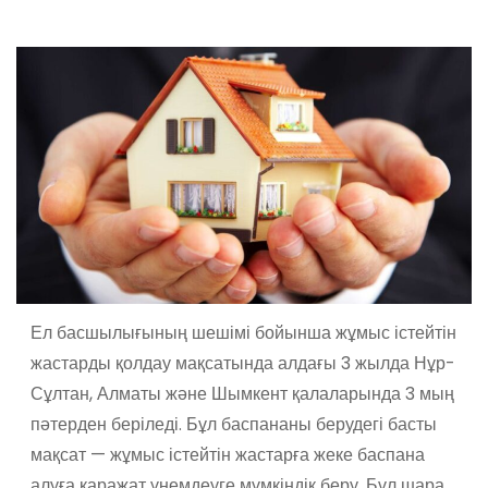
Ел басшылығының шешімі бойынша жұмыс істейтін
жастарды қолдау мақсатында алдағы 3 жылда Нұр-
Сұлтан, Алматы және Шымкент қалаларында 3 мың
пәтерден беріледі. Бұл баспананы берудегі басты
мақсат — жұмыс істейтін жастарға жеке баспана
алуға қаражат үнемдеуге мүмкіндік беру. Бұл шара