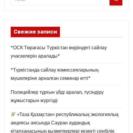
Свежие записи
*ОСК Төрағасы Түркістан өңіріндегі сайлау
учаскелерін аралады*
*Түркістанда сайлау комиссияларының
мүшелеріне арналған семинар өтті*
Полицейлер тұрғын үйді аралап, түсіндіру
жұмыстарын жүргізді
«Таза Қазақстан» республикалық экологиялық
акциясы аясында Сауран аудандық
кітапханасының қызметкерлері кезекті сенбілік