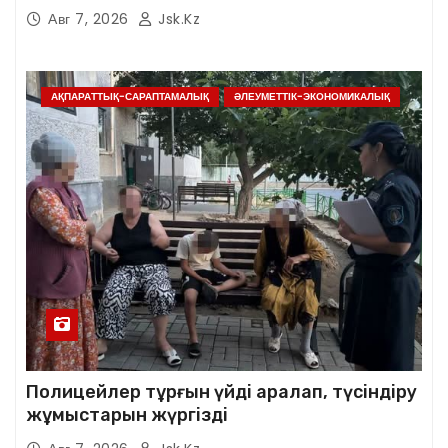
Авг 7, 2026
Jsk.kz
АҚПАРАТТЫҚ-САРАПТАМАЛЫҚ
ӘЛЕУМЕТТІК-ЭКОНОМИКАЛЫҚ
Полицейлер тұрғын үйді аралап, түсіндіру
жұмыстарын жүргізді