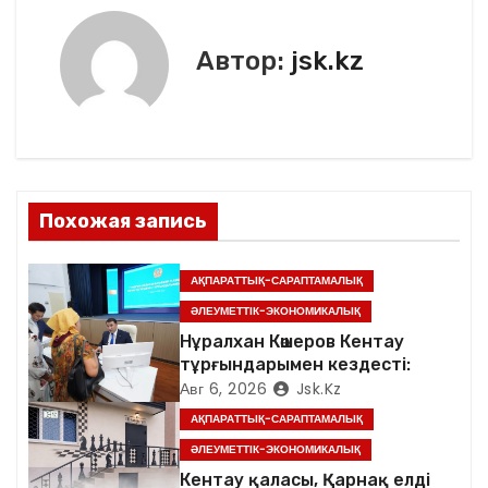
k
и
г
Автор:
jsk.kz
а
ц
и
Похожая запись
я
п
АҚПАРАТТЫҚ-САРАПТАМАЛЫҚ
ӘЛЕУМЕТТІК-ЭКОНОМИКАЛЫҚ
о
Нұралхан Көшеров Кентау
тұрғындарымен кездесті:
з
Авг 6, 2026
Jsk.kz
а
АҚПАРАТТЫҚ-САРАПТАМАЛЫҚ
ӘЛЕУМЕТТІК-ЭКОНОМИКАЛЫҚ
п
Кентау қаласы, Қарнақ елді