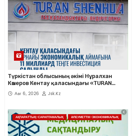
Түркістан облысының әкімі Нұралхан
Көшеров Кентау қаласындағы «TURAN
SHENHUA» зауытының жұмысымен
Авг 6, 2026
Jsk.kz
танысты
АҚПАРАТТЫҚ-САРАПТАМАЛЫҚ
ӘЛЕУМЕТТІК-ЭКОНОМИКАЛЫҚ