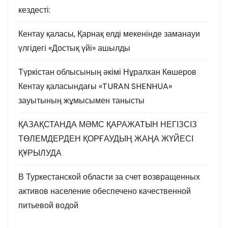
кездесті:
Кентау қаласы, Қарнақ елді мекенінде заманауи
үлгідегі «Достық үйі» ашылды
Түркістан облысының әкімі Нұралхан Көшеров
Кентау қаласындағы «TURAN SHENHUA»
зауытының жұмысымен танысты
ҚАЗАҚСТАНДА МӘМС ҚАРАЖАТЫН НЕГІЗСІЗ
ТӨЛЕМДЕРДЕН ҚОРҒАУДЫҢ ЖАҢА ЖҮЙЕСІ
ҚҰРЫЛУДА
В Туркестанской области за счет возвращенных
активов население обеспечено качественной
питьевой водой