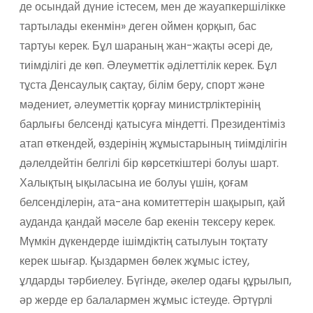
де осындай дүние істесем, мен де жауапкершілікке
тартылады екенмін» деген оймен қорқып, бас
тартуы керек. Бұл шараның жан-жақты әсері де,
тиімділігі де көп. Әлеуметтік әділеттілік керек. Бұл
тұста Денсаулық сақтау, білім беру, спорт және
мәдениет, әлеуметтік қорғау министрліктерінің
барлығы белсенді қатысуға міндетті. Президентіміз
атап өткендей, өздерінің жұмыстарының тиімділігін
дәлелдейтін белгілі бір көрсеткіштері болуы шарт.
Халықтың ықыласына ие болуы үшін, қоғам
белсенділерін, ата-ана комитеттерін шақырып, қай
ауданда қандай мәселе бар екенін тексеру керек.
Мүмкін дүкендерде ішімдіктің сатылуын тоқтату
керек шығар. Қыздармен бөлек жұмыс істеу,
ұлдарды тәрбиелеу. Бүгінде, әкелер одағы құрылып,
әр жерде ер балалармен жұмыс істеуде. Әртүрлі