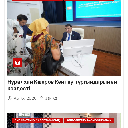
Нұралхан Көшеров Кентау тұрғындарымен
кездесті:
Авг 6, 2026
Jsk.kz
АҚПАРАТТЫҚ-САРАПТАМАЛЫҚ
ӘЛЕУМЕТТІК-ЭКОНОМИКАЛЫҚ