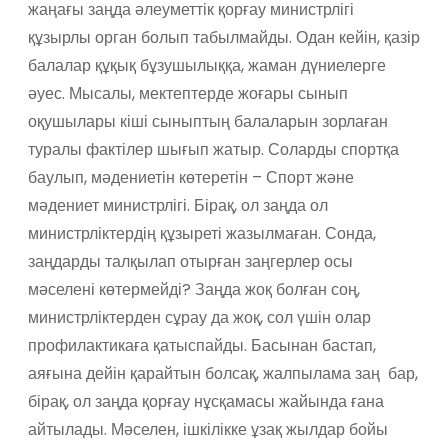
жаңағы заңда әлеуметтік қорғау министрлігі
құзырлы орган болып табылмайды. Одан кейін, қазір
балалар құқық бұзушылыққа, жаман дүниелерге
әуес. Мысалы, мектептерде жоғары сынып
оқушылары кіші сыныптың балаларын зорлаған
туралы фактілер шығып жатыр. Соларды спортқа
баулып, мәдениетін көтеретін – Спорт және
мәдениет министрлігі. Бірақ, ол заңда ол
министрліктердің құзыреті жазылмаған. Сонда,
заңдарды талқылап отырған заңгерлер осы
мәселені көтермейді? Заңда жоқ болған соң,
министрліктерден сұрау да жоқ, сол үшін олар
профилактикаға қатыспайды. Басынан бастап,
аяғына дейін қарайтын болсақ, жалпылама заң бар,
бірақ, ол заңда қорғау нұсқамасы жайында ғана
айтылады. Мәселен, ішкілікке ұзақ жылдар бойы