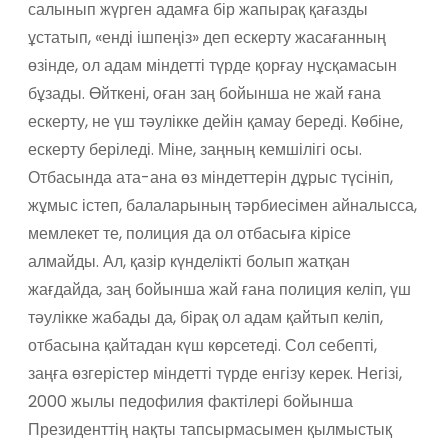
салынып жүрген адамға бір жапырақ қағазды
ұстатып, «енді ішпеңіз» деп ескерту жасағанның
өзінде, ол адам міндетті түрде қорғау нұсқамасын
бұзады. Өйткені, оған заң бойынша не жай ғана
ескерту, не үш тәулікке дейін қамау береді. Көбіне,
ескерту беріледі. Міне, заңның кемшілігі осы.
Отбасында ата-ана өз міндеттерін дұрыс түсініп,
жұмыс істеп, балаларының тәрбиесімен айналысса,
мемлекет те, полиция да ол отбасыға кірісе
алмайды. Ал, қазір күнделікті болып жатқан
жағдайда, заң бойынша жай ғана полиция келіп, үш
тәулікке жабады да, бірақ ол адам қайтып келіп,
отбасына қайтадан күш көрсетеді. Сол себепті,
заңға өзгерістер міндетті түрде енгізу керек. Негізі,
2000 жылы педофилия фактілері бойынша
Президенттің нақты тапсырмасымен қылмыстық