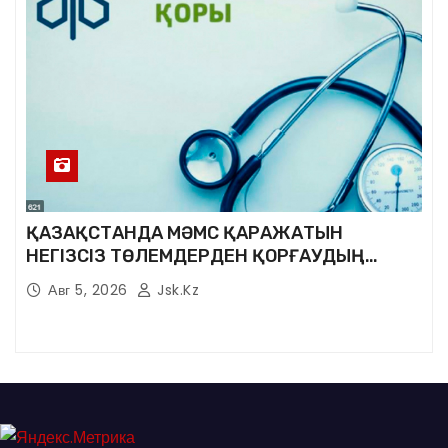
ҚАЗАҚСТАНДА МӘМС ҚАРАЖАТЫН
НЕГІЗСІЗ ТӨЛЕМДЕРДЕН ҚОРҒАУДЫҢ
ЖАҢА ЖҮЙЕСІ ҚҰРЫЛУДА
Авг 5, 2026
Jsk.kz