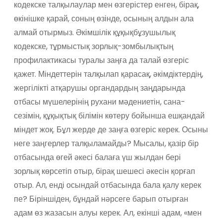
кодекске талқылаулар мен өзгерістер енген, бірақ,
өкінішке қарай, соның өзінде, осының алдын ала
алмай отырмыз. Әкімшілік құқықбұзушылық
кодекске, тұрмыстық зорлық-зомбылықтың
профилактикасы туралы заңға да талай өзгеріс
қажет. Міндеттерін талқылап қарасақ, әкімдіктердің,
жергілікті атқарушы органдардың заңдарында
отбасы мүшелерінің рухани мәдениетін, сана-
сезімін, құқықтық білімін көтеру бойынша ешқандай
міндет жоқ. Бұл жерде де заңға өзгеріс керек. Осыны
неге заңгерлер талқыламайды? Мысалы, қазір бір
отбасында өгей әкесі балаға үш жылдан бері
зорлық көрсетіп отыр, бірақ шешесі әкесін қорғап
отыр. Ал, енді осындай отбасында бала қалу керек
пе? Біріншіден, бұндай нәрсеге барып отырған
адам өз жазасын алуы керек. Ал, екінші адам, «мен