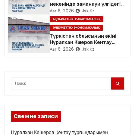
мекенінде заманауи үлгідегі
и
«Достық үйі» ашылды
Авг 6, 2026
Jsk.kz
с
АҚПАРАТТЫҚ-САРАПТАМАЛЫҚ
ӘЛЕУМЕТТІК-ЭКОНОМИКАЛЫҚ
я
Түркістан облысының әкімі
Нұралхан Көшеров Кентау
м
қаласындағы «TURAN
Авг 6, 2026
Jsk.kz
SHENHUA» зауытының
жұмысымен танысты
Свежие записи
Нұралхан Көшеров Кентау тұрғындарымен