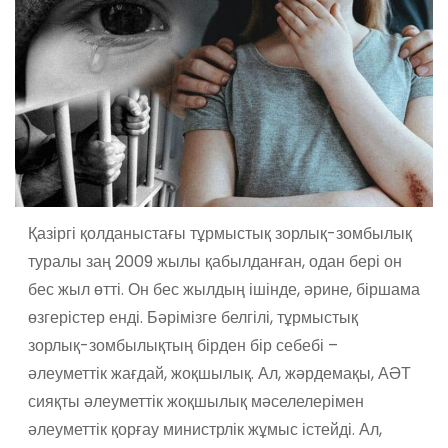
Қазіргі қолданыстағы тұрмыстық зорлық-зомбылық
туралы заң 2009 жылы қабылданған, одан бері он
бес жыл өтті. Он бес жылдың ішінде, әрине, біршама
өзгерістер енді. Бәрімізге белгілі, тұрмыстық
зорлық-зомбылықтың бірден бір себебі –
әлеуметтік жағдай, жоқшылық.
Ал, жәрдемақы, АӘТ
сияқты әлеуметтік жоқшылық мәселелерімен
әлеуметтік қорғау министрлік жұмыс істейді. Ал,