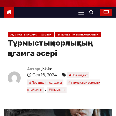
АҚПАРАТТЫҚ-САРАПТАМАЛЫҚ
ӘЛЕУМЕТТІК-ЭКОНОМИКАЛЫҚ
Тұрмыстық зорлықтың
қоғамға әсері
Автор:
jsk.kz
Сен 16, 2024
,
#Президент
,
#Президент жолдауы
#тұрмыстық зорлық-
,
зомбылық
#Шымкент