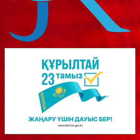
о
м
у