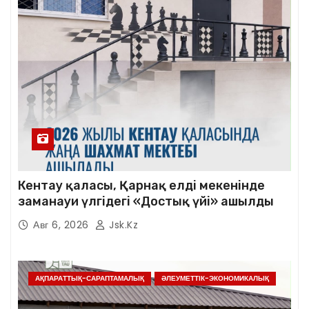
Кентау қаласы, Қарнақ елді мекенінде
заманауи үлгідегі «Достық үйі» ашылды
Авг 6, 2026
Jsk.kz
АҚПАРАТТЫҚ-САРАПТАМАЛЫҚ
ӘЛЕУМЕТТІК-ЭКОНОМИКАЛЫҚ