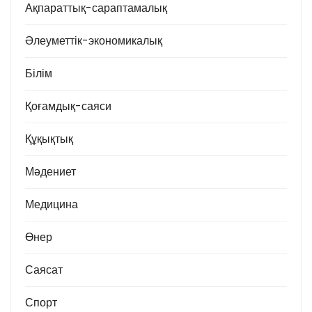
Ақпараттық-сараптамалық
Әлеуметтік-экономикалық
Білім
Қоғамдық-саяси
Құқықтық
Мәдениет
Медицина
Өнер
Саясат
Спорт