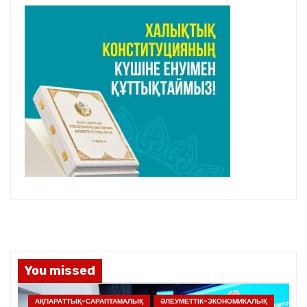
You missed
АҚПАРАТТЫҚ-САРАПТАМАЛЫҚ
ӘЛЕУМЕТТІК-ЭКОНОМИКАЛЫҚ