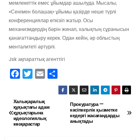
мемлекеттік емес ұйымдар ашылуда. Мысалы,
«Сенімен болашақ» ұйымы қазірде неше түрлі
конференциялар өткізіп жатыр. Осы
механизмдердің бәрін жинап, халықтың сұранысын
қанағаттандыру керек. Одан кейін, әр облыстың
менталитеті әртүрлі.
Jsk ақпараттық агенттігі
F
T
E
О
a
w
m
тп
c
itt
ai
р
e
er
l
а
Халықаралық
Н
Прокуратура —
құқықтағы адам
кәсіпкерлік қызметке
b
в
құқықтарына
а
кедергі жасағандарды
идеологиялық
o
и
анықтады
көзқарастар
в
o
ть