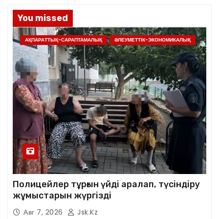
You missed
АҚПАРАТТЫҚ-САРАПТАМАЛЫҚ
ӘЛЕУМЕТТІК-ЭКОНОМИКАЛЫҚ
Полицейлер тұрғын үйді аралап, түсіндіру
жұмыстарын жүргізді
Авг 7, 2026
Jsk.kz