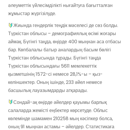
әлеуметтік үйлесімділікті нығайтуға бағытталған
жұмыстар жүргізілуде.
Жиында гендерлік теңдік мәселесі де сөз болды.
Түркістан облысы – демографиялық өсімі жоғары
аймақ. Бүгінгі таңда, өңірде 400 мыңнан аса отбасы
бар. Көпбалалы батыр аналардың басым бөлігі
Түркістан облысында тұрады. Бүгінгі таңда
Түркістан облысындағы 5611 мемлекеттік
қызметшінің 1572-сі немесе 28,1%-ы – қыз-
келіншектер. Оның ішінде, 233 әйел немесе
басшылық лауазымдарды атқарады.
Сондай-ақ өңірде әйелдер қауымы барлық
салаларда жемісті еңбектер көрсетуде. Облыс
көлемінде шамамен 210258 мың кәсіпкер болса,
оның 91 мыңнан астамы – әйелдер. Статистикаға