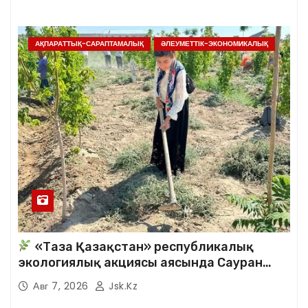
АҚПАРАТТЫҚ-САРАПТАМАЛЫҚ
ӘЛЕУМЕТТІК-ЭКОНОМИКАЛЫҚ
«Таза Қазақстан» республикалық
экологиялық акциясы аясында Сауран
аудандық кітапханасының қызметкерлері
Авг 7, 2026
Jsk.kz
кезекті сенбілік жұмыстарына белсене