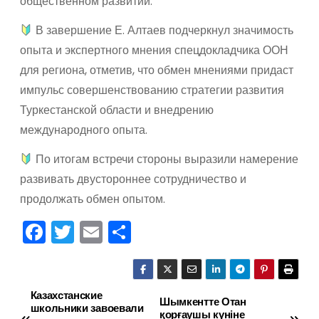
общественном развитии.
В завершение Е. Алтаев подчеркнул значимость
опыта и экспертного мнения спецдокладчика ООН
для региона, отметив, что обмен мнениями придаст
импульс совершенствованию стратегии развития
Туркестанской области и внедрению
международного опыта.
По итогам встречи стороны выразили намерение
развивать двустороннее сотрудничество и
продолжать обмен опытом.
F
T
E
О
a
w
m
тп
c
itt
ai
р
e
er
l
а
Казахстанские
Н
Шымкентте Отан
школьники завоевали
қорғаушы күніне