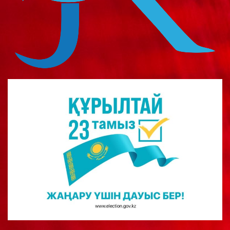
о
м
у