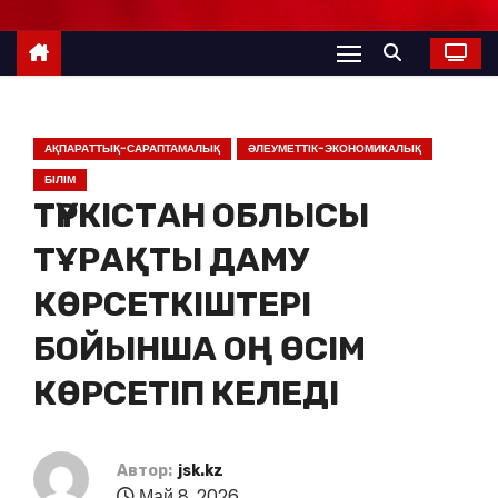
АҚПАРАТТЫҚ-САРАПТАМАЛЫҚ
ӘЛЕУМЕТТІК-ЭКОНОМИКАЛЫҚ
БІЛІМ
ТҮРКІСТАН ОБЛЫСЫ
ТҰРАҚТЫ ДАМУ
КӨРСЕТКІШТЕРІ
БОЙЫНША ОҢ ӨСІМ
КӨРСЕТІП КЕЛЕДІ
Автор:
jsk.kz
Май 8, 2026