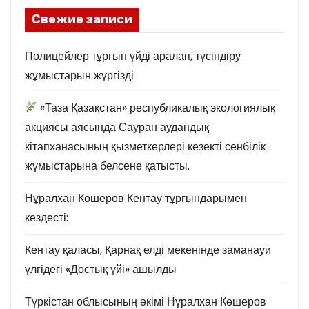
Свежие записи
Полицейлер тұрғын үйді аралап, түсіндіру
жұмыстарын жүргізді
«Таза Қазақстан» республикалық экологиялық
акциясы аясында Сауран аудандық
кітапханасының қызметкерлері кезекті сенбілік
жұмыстарына белсене қатысты.
Нұралхан Көшеров Кентау тұрғындарымен
кездесті:
Кентау қаласы, Қарнақ елді мекенінде заманауи
үлгідегі «Достық үйі» ашылды
Түркістан облысының әкімі Нұралхан Көшеров