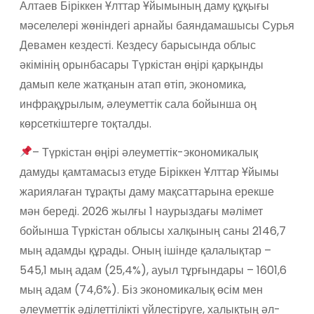
Алтаев Біріккен Ұлттар Ұйымының даму құқығы
мәселелері жөніндегі арнайы баяндамашысы Сурья
Девамен кездесті. Кездесу барысында облыс
әкімінің орынбасары Түркістан өңірі қарқынды
дамып келе жатқанын атап өтіп, экономика,
инфрақұрылым, әлеуметтік сала бойынша оң
көрсеткіштерге тоқталды.
– Түркістан өңірі әлеуметтік-экономикалық
дамуды қамтамасыз етуде Біріккен Ұлттар Ұйымы
жариялаған тұрақты даму мақсаттарына ерекше
мән береді. 2026 жылғы 1 наурыздағы мәлімет
бойынша Түркістан облысы халқының саны 2146,7
мың адамды құрады. Оның ішінде қалалықтар –
545,1 мың адам (25,4%), ауыл тұрғындары – 1601,6
мың адам (74,6%). Біз экономикалық өсім мен
әлеуметтік әділеттілікті үйлестіруге, халықтың әл-