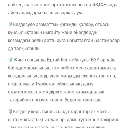
сәйкес, шағын және орта кәсіпкерліктің 43,1%-ында
әйел адамдары басшылық жасауда.
Кездесуде азаматтық қоғамды қолдау, отбасы
құндылықтарын нығайту және әйелдердің
қоғамдағы рөлін арттыруға бағытталған бастамалар
да талқыланды.
Жиын соңында Ертай Кенжебекұлы БҰҰ арнайы
баяндамашысының тәжірибесі мен сараптамалық
көзқарасының өңір үшін маңызды екенін атап өтіп,
пікір алмасу Түркістан облысының даму
стратегиясын жетілдіруге және халықаралық
тәжірибені енгізуге серпін беретінін жеткізді.
Кездесу қорытындысында тараптар екіжақты
ынтымақтастықты одан әрі дамытуға және тәжірибе
алмасуды жалғастыруға ниетті екенін білдірді.