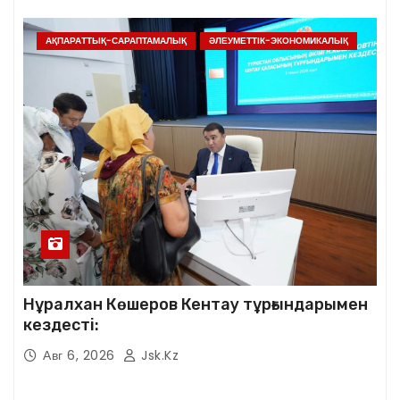
қатысты.
АҚПАРАТТЫҚ-САРАПТАМАЛЫҚ
ӘЛЕУМЕТТІК-ЭКОНОМИКАЛЫҚ
Нұралхан Көшеров Кентау тұрғындарымен
кездесті:
Авг 6, 2026
Jsk.kz