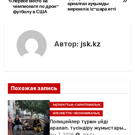
b
в
первое место на
а
арналған ауқымды
чемпионате по дрон-
o
и
мерекелік іс-шара өтті
футболу в США
в
o
ть
k
и
г
Автор:
jsk.kz
а
ц
и
Похожая запись
я
п
АҚПАРАТТЫҚ-САРАПТАМАЛЫҚ
ӘЛЕУМЕТТІК-ЭКОНОМИКАЛЫҚ
о
Полицейлер тұрғын үйді
аралап, түсіндіру жұмыстарын
з
жүргізді
Авг 7, 2026
Jsk.kz