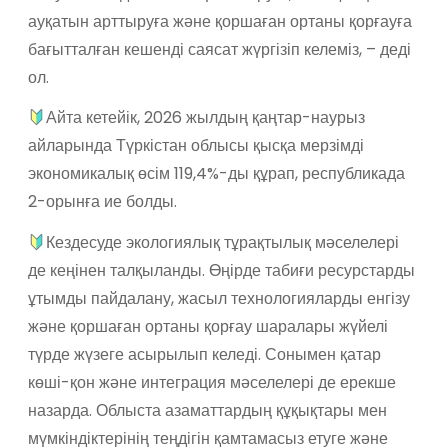
ауқатын арттыруға және қоршаған ортаны қорғауға
бағытталған кешенді саясат жүргізіп келеміз, – деді
ол.
Айта кетейік, 2026 жылдың қаңтар-наурыз
айларында Түркістан облысы қысқа мерзімді
экономикалық өсім 119,4%-ды құрап, республикада
2-орынға ие болды.
Кездесуде экологиялық тұрақтылық мәселелері
де кеңінен талқыланды. Өңірде табиғи ресурстарды
ұтымды пайдалану, жасыл технологияларды енгізу
және қоршаған ортаны қорғау шаралары жүйелі
түрде жүзеге асырылып келеді. Сонымен қатар
көші-қон және интеграция мәселелері де ерекше
назарда. Облыста азаматтардың құқықтары мен
мүмкіндіктерінің теңдігін қамтамасыз етуге және