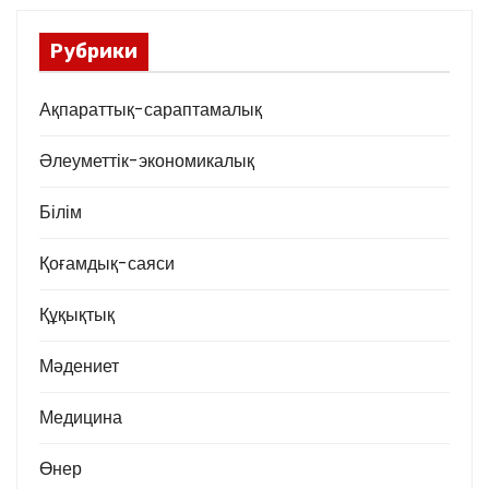
Рубрики
Ақпараттық-сараптамалық
Әлеуметтік-экономикалық
Білім
Қоғамдық-саяси
Құқықтық
Мәдениет
Медицина
Өнер