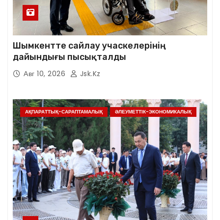
Шымкентте сайлау учаскелерінің
дайындығы пысықталды
Авг 10, 2026
Jsk.kz
АҚПАРАТТЫҚ-САРАПТАМАЛЫҚ
ӘЛЕУМЕТТІК-ЭКОНОМИКАЛЫҚ