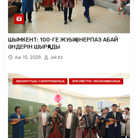
ШЫМКЕНТ: 100-ГЕ ЖУЫҚ ӨНЕРПАЗ АБАЙ
ӘНДЕРІН ШЫРҚАДЫ
Авг 10, 2026
Jsk.kz
АҚПАРАТТЫҚ-САРАПТАМАЛЫҚ
ӘЛЕУМЕТТІК-ЭКОНОМИКАЛЫҚ