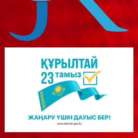
о
м
у