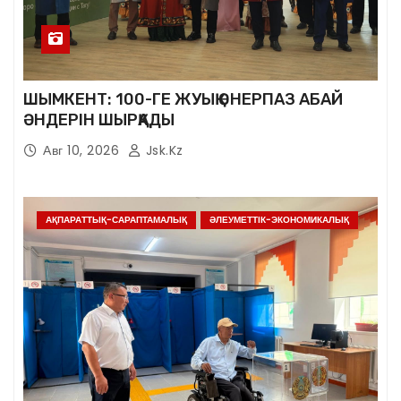
ШЫМКЕНТ: 100-ГЕ ЖУЫҚ ӨНЕРПАЗ АБАЙ
ӘНДЕРІН ШЫРҚАДЫ
Авг 10, 2026
Jsk.kz
АҚПАРАТТЫҚ-САРАПТАМАЛЫҚ
ӘЛЕУМЕТТІК-ЭКОНОМИКАЛЫҚ