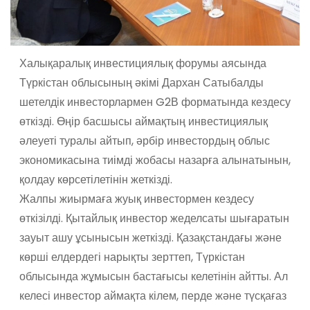
Халықаралық инвестициялық форумы аясында
Түркістан облысының әкімі Дархан Сатыбалды
шетелдік инвесторлармен G2В форматында кездесу
өткізді. Өңір басшысы аймақтың инвестициялық
әлеуеті туралы айтып, әрбір инвестордың облыс
экономикасына тиімді жобасы назарға алынатынын,
қолдау көрсетілетінін жеткізді.
Жалпы жиырмаға жуық инвестормен кездесу
өткізілді. Қытайлық инвестор жеделсаты шығаратын
зауыт ашу ұсынысын жеткізді. Қазақстандағы және
көрші елдердегі нарықты зерттеп, Түркістан
облысында жұмысын бастағысы келетінін айтты. Ал
келесі инвестор аймақта кілем, перде және түсқағаз