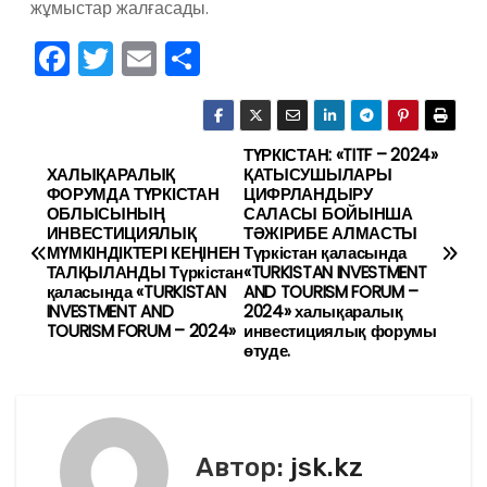
жұмыстар жалғасады.
F
T
E
О
a
w
m
тп
c
itt
ai
р
e
er
l
а
ТҮРКІСТАН: «TITF – 2024»
Н
ХАЛЫҚАРАЛЫҚ
ҚАТЫСУШЫЛАРЫ
b
в
ФОРУМДА ТҮРКІСТАН
ЦИФРЛАНДЫРУ
а
ОБЛЫСЫНЫҢ
САЛАСЫ БОЙЫНША
o
и
ИНВЕСТИЦИЯЛЫҚ
ТӘЖІРИБЕ АЛМАСТЫ
в
МҮМКІНДІКТЕРІ КЕҢІНЕН
Түркістан қаласында
o
ть
ТАЛҚЫЛАНДЫ Түркістан
«TURKISTAN INVESTMENT
k
қаласында «TURKISTAN
AND TOURISM FORUM –
и
INVESTMENT AND
2024» халықаралық
TOURISM FORUM – 2024»
инвестициялық форумы
г
өтуде.
а
ц
Автор:
jsk.kz