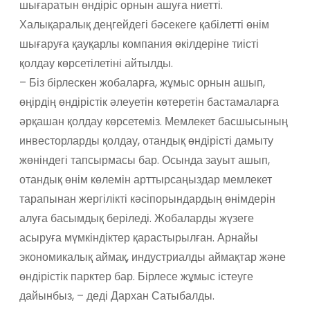
шығаратын өндіріс орнын ашуға ниетті.
Халықаралық деңгейдегі бәсекеге қабілетті өнім
шығаруға қауқарлы компания өкілдеріне тиісті
қолдау көрсетілетіні айтылды.
– Біз бірлескен жобаларға, жұмыс орнын ашып,
өңірдің өндірістік әлеуетін көтеретін бастамаларға
әрқашан қолдау көрсетеміз. Мемлекет басшысының
инвесторларды қолдау, отандық өндірісті дамыту
жөніндегі тапсырмасы бар. Осында зауыт ашып,
отандық өнім көлемін арттырсаңыздар мемлекет
тарапынан жергілікті кәсіпорындардың өнімдерін
алуға басымдық беріледі. Жобаларды жүзеге
асыруға мүмкіндіктер қарастырылған. Арнайы
экономикалық аймақ, индустриалды аймақтар және
өндірістік парктер бар. Бірлесе жұмыс істеуге
дайынбыз, – деді Дархан Сатыбалды.