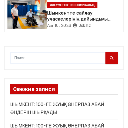
ӘЛЕУМЕТТІК-ЭКОНОМИКАЛЫҚ
Шымкентте сайлау
учаскелерінің дайындығы
пысықталды
Авг 10, 2026
Jsk.kz
Свежие записи
ШЫМКЕНТ: 100-ГЕ ЖУЫҚ ӨНЕРПАЗ АБАЙ
ӘНДЕРІН ШЫРҚАДЫ
ШЫМКЕНТ: 100-ГЕ ЖУЫҚ ӨНЕРПАЗ АБАЙ