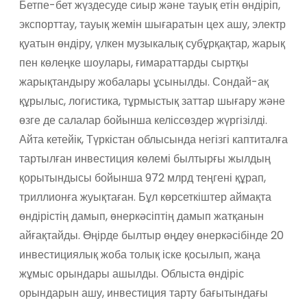
Бетпе-бет жүздесуде сиыр және тауық етін өндіріп,
экспорттау, тауық жемін шығаратын цех ашу, электр
қуатын өндіру, үлкен музыкалық субұрқақтар, жарық
пен көлеңке шоулары, ғимараттарды сыртқы
жарықтандыру жобалары ұсынылды. Сондай-ақ
құрылыс, логистика, тұрмыстық заттар шығару және
өзге де салалар бойынша келіссөздер жүргізілді.
Айта кетейік, Түркістан облысында негізгі каптиталға
тартылған инвестиция көлемі былтырғы жылдың
қорытындысы бойынша 972 млрд теңгені құрап,
триллионға жуықтаған. Бұл көрсеткіштер аймақта
өндірістің дамып, өнеркәсіптің дамып жатқанын
айғақтайды. Өңірде былтыр өңдеу өнеркәсібінде 20
инвестициялық жоба толық іске қосылып, жаңа
жұмыс орындары ашылды. Облыста өндіріс
орындарын ашу, инвестиция тарту бағытындағы