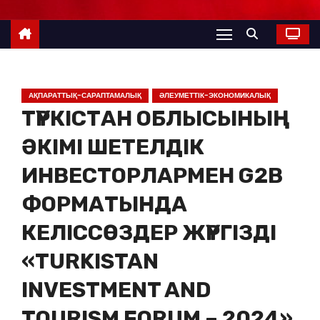
АҚПАРАТТЫҚ-САРАПТАМАЛЫҚ
ӘЛЕУМЕТТІК-ЭКОНОМИКАЛЫҚ
ТҮРКІСТАН ОБЛЫСЫНЫҢ
ӘКІМІ ШЕТЕЛДІК
ИНВЕСТОРЛАРМЕН G2В
ФОРМАТЫНДА
КЕЛІССӨЗДЕР ЖҮРГІЗДІ
«TURKISTAN
INVESTMENT AND
TOURISM FORUM – 2024»