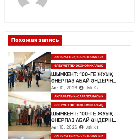
и
я
п
о
Похожая запись
з
АҚПАРАТТЫҚ-САРАПТАМАЛЫҚ
а
ӘЛЕУМЕТТІК-ЭКОНОМИКАЛЫҚ
ШЫМКЕНТ: 100-ГЕ ЖУЫҚ
п
ӨНЕРПАЗ АБАЙ ӘНДЕРІН
ШЫРҚАДЫ
Авг 10, 2026
Jsk.kz
и
АҚПАРАТТЫҚ-САРАПТАМАЛЫҚ
с
ӘЛЕУМЕТТІК-ЭКОНОМИКАЛЫҚ
ШЫМКЕНТ: 100-ГЕ ЖУЫҚ
я
ӨНЕРПАЗ АБАЙ ӘНДЕРІН
ШЫРҚАДЫ
Авг 10, 2026
Jsk.kz
м
АҚПАРАТТЫҚ-САРАПТАМАЛЫҚ