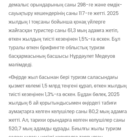
демалыс орындарының саны 298-ге және емдік-
сауықтыру кешендерінің саны 117-ге жетті. 2025
жылдың I тоқсаны бойынша қонақ үйлерге
жайғасқан туристер саны 61,3 мың адамға жетіп,
өткен жылдың тиісті кезеңінен 1,5%-ға өскен. Бұл
туралы өткен брифингте облыстық туризм
басқармасының басшысы Нұрдәулет Медеуов
мәлімдеді.
«Өңірде жыл басынан бері туризм саласындағы
қызмет көлемі 1,5 млрд теңгені құрап, өткен жылдың
тиісті кезеңінен 1,3%-ға өскен. Бұдан бөлек, 2025
жылдың 6 ай қорытындысымен өңірдегі табиғи
аумақтарға келген келушілер саны 80,2 мың адамға
жетті. Ал, тарихи орындарға келген келушілер саны
520,7 мың адамды құрады. Биылғы жылы туризм