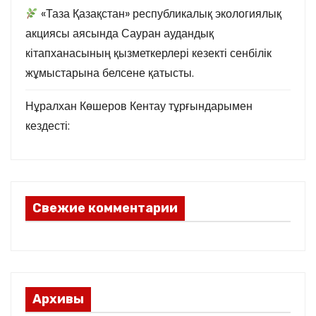
«Таза Қазақстан» республикалық экологиялық
акциясы аясында Сауран аудандық
кітапханасының қызметкерлері кезекті сенбілік
жұмыстарына белсене қатысты.
Нұралхан Көшеров Кентау тұрғындарымен
кездесті:
Свежие комментарии
Архивы