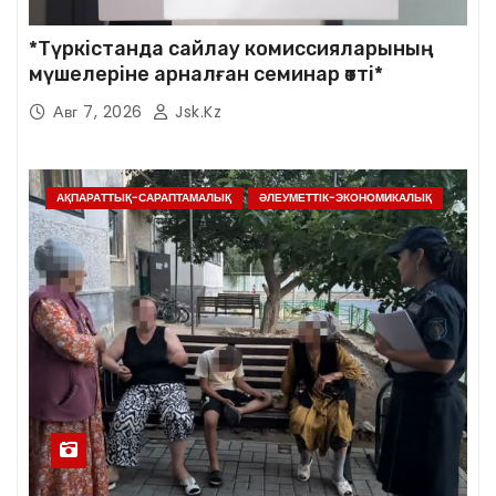
*Түркістанда сайлау комиссияларының
мүшелеріне арналған семинар өтті*
Авг 7, 2026
Jsk.kz
АҚПАРАТТЫҚ-САРАПТАМАЛЫҚ
ӘЛЕУМЕТТІК-ЭКОНОМИКАЛЫҚ