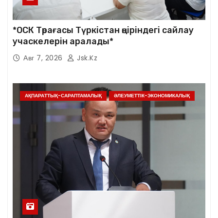
*ОСК Төрағасы Түркістан өңіріндегі сайлау
учаскелерін аралады*
Авг 7, 2026
Jsk.kz
АҚПАРАТТЫҚ-САРАПТАМАЛЫҚ
ӘЛЕУМЕТТІК-ЭКОНОМИКАЛЫҚ