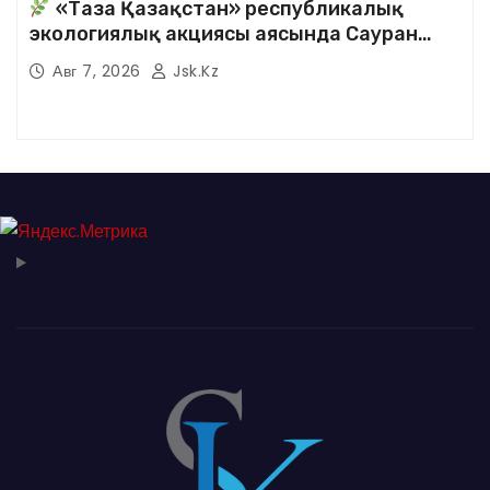
«Таза Қазақстан» республикалық
экологиялық акциясы аясында Сауран
аудандық кітапханасының қызметкерлері
Авг 7, 2026
Jsk.kz
кезекті сенбілік жұмыстарына белсене
қатысты.