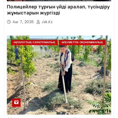
Полицейлер тұрғын үйді аралап, түсіндіру
жұмыстарын жүргізді
Авг 7, 2026
Jsk.kz
АҚПАРАТТЫҚ-САРАПТАМАЛЫҚ
ӘЛЕУМЕТТІК-ЭКОНОМИКАЛЫҚ