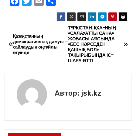
F
T
E
О
a
w
m
тп
c
itt
ai
р
e
er
l
а
ТҮРКІСТАН: ҚХА-НЫҢ
Н
«САЛАУАТТЫ САНА»
Қазақстанның
b
в
ЖОБАСЫ АЯСЫНДА
а
демократиялық дамуы –
«БЕС НӘРСЕДЕН
o
и
сайлаудың оңтайлы
ҚАШЫҚ БОЛ»
өтуінде
в
ТАҚЫРЫБЫНДА ІС-
o
ть
ШАРА ӨТТІ
k
и
г
Автор:
jsk.kz
а
ц
и
я