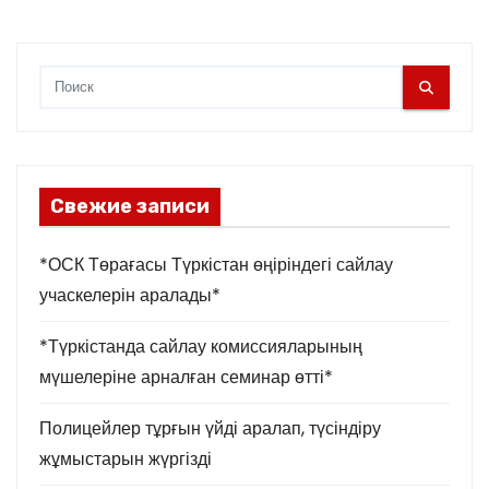
Свежие записи
*ОСК Төрағасы Түркістан өңіріндегі сайлау
учаскелерін аралады*
*Түркістанда сайлау комиссияларының
мүшелеріне арналған семинар өтті*
Полицейлер тұрғын үйді аралап, түсіндіру
жұмыстарын жүргізді