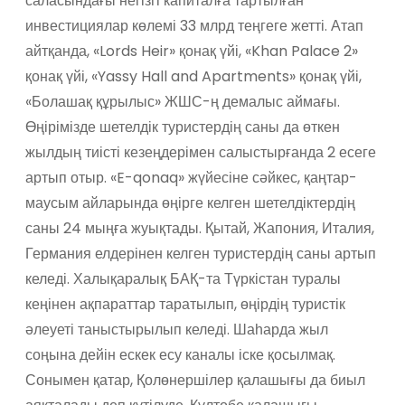
саласындағы негізгі капиталға тартылған
инвестициялар көлемі 33 млрд теңгеге жетті. Атап
айтқанда, «Lords Heir» қонақ үйі, «Khan Palace 2»
қонақ үйі, «Yassy Hall and Apartments» қонақ үйі,
«Болашақ құрылыс» ЖШС-ң демалыс аймағы.
Өңірімізде шетелдік туристердің саны да өткен
жылдың тиісті кезеңдерімен салыстырғанда 2 есеге
артып отыр. «E-qonaq» жүйесіне сәйкес, қаңтар-
маусым айларында өңірге келген шетелдіктердің
саны 24 мыңға жуықтады. Қытай, Жапония, Италия,
Германия елдерінен келген туристердің саны артып
келеді. Халықаралық БАҚ-та Түркістан туралы
кеңінен ақпараттар таратылып, өңірдің туристік
әлеуеті таныстырылып келеді. Шаһарда жыл
соңына дейін ескек есу каналы іске қосылмақ.
Сонымен қатар, Қолөнершілер қалашығы да биыл