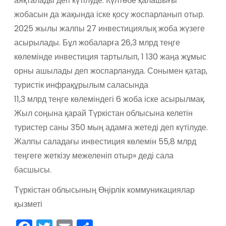
аяқталады деп күтілуде. Күлтөбе қалашығы
жобасын да жақында іске қосу жоспарланып отыр.
2025 жылы жалпы 27 инвестициялық жоба жүзеге
асырылады. Бұл жобаларға 26,3 млрд теңге
көлемінде инвестиция тартылып, 1 130 жаңа жұмыс
орны ашылады деп жоспарлануда. Сонымен қатар,
туристік инфрақұрылым саласында
11,3 млрд теңге көлеміндегі 6 жоба іске асырылмақ.
Жыл соңына қарай Түркістан облысына келетін
туристер саны 350 мың адамға жетеді деп күтілуде.
Жалпы саладағы инвестиция көлемін 55,8 млрд
теңгеге жеткізу межеленіп отыр» деді сала
басшысы.
Түркістан облысының Өңірлік коммуникациялар
қызметі