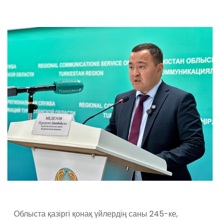
Облыста қазіргі қонақ үйлердің саны 245-ке,