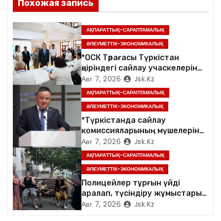
Похожая запись
п
АҚПАРАТТЫҚ-САРАПТАМАЛЫҚ
о
ӘЛЕУМЕТТІК-ЭКОНОМИКАЛЫҚ
з
*ОСК Төрағасы Түркістан
өңіріндегі сайлау учаскелерін
а
аралады*
Авг 7, 2026
Jsk.kz
АҚПАРАТТЫҚ-САРАПТАМАЛЫҚ
п
ӘЛЕУМЕТТІК-ЭКОНОМИКАЛЫҚ
и
*Түркістанда сайлау
комиссияларының мүшелеріне
с
арналған семинар өтті*
Авг 7, 2026
Jsk.kz
АҚПАРАТТЫҚ-САРАПТАМАЛЫҚ
я
ӘЛЕУМЕТТІК-ЭКОНОМИКАЛЫҚ
м
Полицейлер тұрғын үйді
аралап, түсіндіру жұмыстарын
жүргізді
Авг 7, 2026
Jsk.kz