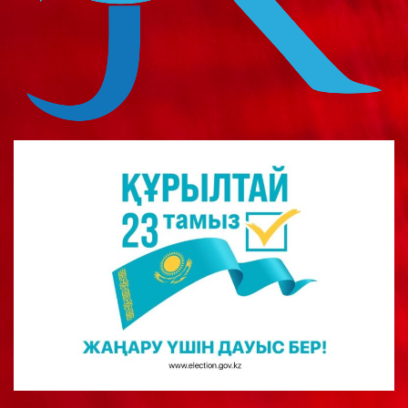
о
м
у