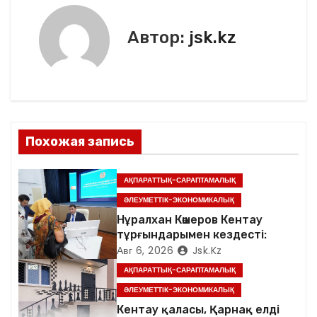
г
Автор:
jsk.kz
а
ц
и
я
Похожая запись
п
АҚПАРАТТЫҚ-САРАПТАМАЛЫҚ
о
ӘЛЕУМЕТТІК-ЭКОНОМИКАЛЫҚ
Нұралхан Көшеров Кентау
з
тұрғындарымен кездесті:
Авг 6, 2026
Jsk.kz
а
АҚПАРАТТЫҚ-САРАПТАМАЛЫҚ
п
ӘЛЕУМЕТТІК-ЭКОНОМИКАЛЫҚ
Кентау қаласы, Қарнақ елді