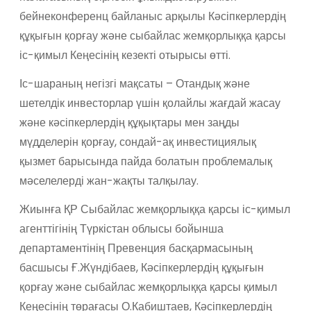
бейнеконференц байланыс арқылы Кәсіпкерлердің
құқығын қорғау және сыбайлас жемқорлыққа қарсы
іс-қимыл Кеңесінің кезекті отырысы өтті.
Іс-шараның негізгі мақсаты – Отандық және
шетелдік инвесторлар үшін қолайлы жағдай жасау
және кәсіпкерлердің құқықтары мен заңды
мүдделерін қорғау, сондай-ақ инвестициялық
қызмет барысында пайда болатын проблемалық
мәселелерді жан-жақты талқылау.
Жиынға ҚР Сыбайлас жемқорлыққа қарсы іс-қимыл
агенттігінің Түркістан облысы бойынша
департаментінің Превенция басқармасының
басшысы Ғ.Жүндібаев, Кәсіпкерлердің құқығын
қорғау және сыбайлас жемқорлыққа қарсы қимыл
Кеңесінің төрағасы О.Кабиштаев, Кәсіпкерлердің