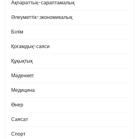
Ақпараттық-сараптамалық
Әлеуметтік-экономикалық
Білім
Қоғамдық-саяси
Құқықтық
Мәдениет
Медицина
Өнер
Саясат
Спорт