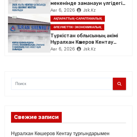
и
мекенінде заманауи үлгідегі
«Достық үйі» ашылды
Авг 6, 2026
Jsk.kz
с
АҚПАРАТТЫҚ-САРАПТАМАЛЫҚ
я
ӘЛЕУМЕТТІК-ЭКОНОМИКАЛЫҚ
Түркістан облысының әкімі
м
Нұралхан Көшеров Кентау
қаласындағы «TURAN
Авг 6, 2026
Jsk.kz
SHENHUA» зауытының
жұмысымен танысты
Свежие записи
Нұралхан Көшеров Кентау тұрғындарымен