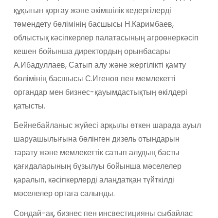
құқығын қорғау және әкімшілік кедергілерді
төмендету бөлімінің басшысы Н.Каримбаев,
облыстық кәсіпкерлер палатасының агроөнеркәсіп
кешен бойынша директордың орынбасары
А.Ибадуллаев, Сатып алу және жергілікті қамту
бөлімінің басшысы С.Игенов пен мемлекетті
органдар мен бизнес-қауымдастықтың өкілдері
қатысты.
Бейнебайланыс жүйесі арқылы өткен шарада ауыл
шаруашылығына бөлінген дизель отындарын
тарату және мемлекеттік сатып алудың басты
қағидаларының бұзылуы бойынша мәселелер
қаралып, кәсіпкерлерді алаңдатқан түйткілді
мәселелер ортаға салынды.
Сондай-ақ, бизнес пен инсвестицияны сыбайлас