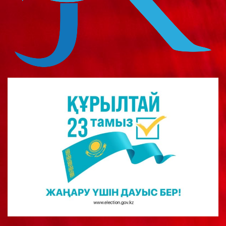
о
м
у