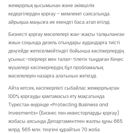
жемқорлық қысымынан және әкімшілік
кедергілерден қорғау – мемлекет саясатында
айрықша маңызға ие екендігі баса атап өтілді.
Бизнесті қорғау мәселелері жан-жақты талқыланған
жиын соңында дизель отындары аудандарға тиісті
деңгейде жеткізілмейтіндігі бойынша кәсіпкерлердің
ұсыныс-пікірлері мен талап-тілегін тыңдаған Кеңес
мүшелері кәсіпкерлердің бұл пробламалық
мәселелерін назарға алатынын жеткізді.
Айта кетсек, кәсіпкерлікті сыбайлас жемқорлықтан
100% қорғауды қамтамасыз ету мақсатында
Түркістан өңірінде «Protecting Business and
Invesments» (Бизнес пен инвесторларды қорғау)
жобасы аясында Департаментпен жалпы құны 665
млрд. 565 млн. теңгені құрайтын 70 жоба