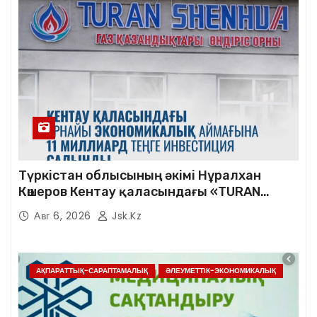
Түркістан облысының әкімі Нұралхан
Көшеров Кентау қаласындағы «TURAN
SHENHUA» зауытының жұмысымен
Авг 6, 2026
Jsk.kz
танысты
АҚПАРАТТЫҚ-САРАПТАМАЛЫҚ
ӘЛЕУМЕТТІК-ЭКОНОМИКАЛЫҚ