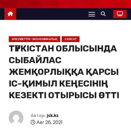
ӘЛЕУМЕТТІК-ЭКОНОМИКАЛЫҚ
САЯСАТ
ТҮРКІСТАН ОБЛЫСЫНДА
СЫБАЙЛАС
ЖЕМҚОРЛЫҚҚА ҚАРСЫ
ІС-ҚИМЫЛ КЕҢЕСІНІҢ
КЕЗЕКТІ ОТЫРЫСЫ ӨТТІ
Автор:
jsk.kz
Авг 26, 2021