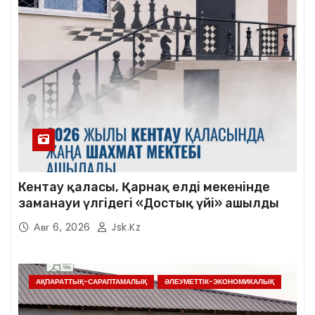
Кентау қаласы, Қарнақ елді мекенінде
заманауи үлгідегі «Достық үйі» ашылды
Авг 6, 2026
Jsk.kz
АҚПАРАТТЫҚ-САРАПТАМАЛЫҚ
ӘЛЕУМЕТТІК-ЭКОНОМИКАЛЫҚ