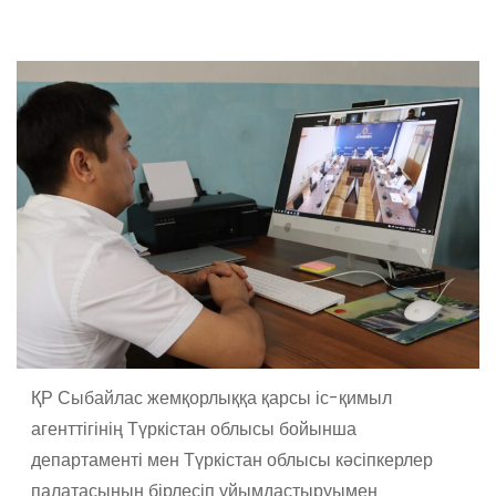
ҚР Сыбайлас жемқорлыққа қарсы іс-қимыл
агенттігінің Түркістан облысы бойынша
департаменті мен Түркістан облысы кәсіпкерлер
палатасының бірлесіп ұйымдастыруымен