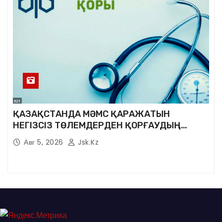
ҚАЗАҚСТАНДА МӘМС ҚАРАЖАТЫН
НЕГІЗСІЗ ТӨЛЕМДЕРДЕН ҚОРҒАУДЫҢ
ЖАҢА ЖҮЙЕСІ ҚҰРЫЛУДА
Авг 5, 2026
Jsk.kz