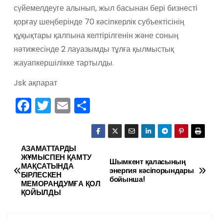
сүйемелдеуге алынып, жыл басынан бері бизнесті
қорғау шеңберінде 70 кәсіпкерлік субъектісінің
құқықтары қалпына келтірілгенін және соның
нәтижесінде 2 лауазымды тұлға қылмыстық
жауапкершілікке тартылды.
Jsk ақпарат
F
T
E
О
a
w
m
тп
c
itt
ai
р
e
er
l
а
АЗАМАТТАРДЫ
Н
ЖҰМЫСПЕН ҚАМТУ
Шымкент қаласының
b
в
МАҚСАТЫНДА
а
энергия кәсіпорындары
БІРЛЕСКЕН
o
и
бойынша!
МЕМОРАНДУМҒА ҚОЛ
в
ҚОЙЫЛДЫ
o
ть
k
и