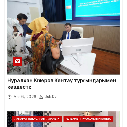
Нұралхан Көшеров Кентау тұрғындарымен
кездесті:
Авг 6, 2026
Jsk.kz
АҚПАРАТТЫҚ-САРАПТАМАЛЫҚ
ӘЛЕУМЕТТІК-ЭКОНОМИКАЛЫҚ