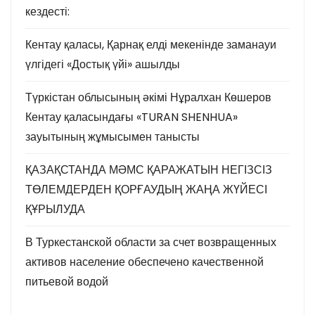
кездесті:
Кентау қаласы, Қарнақ елді мекенінде заманауи
үлгідегі «Достық үйі» ашылды
Түркістан облысының әкімі Нұралхан Көшеров
Кентау қаласындағы «TURAN SHENHUA»
зауытының жұмысымен танысты
ҚАЗАҚСТАНДА МӘМС ҚАРАЖАТЫН НЕГІЗСІЗ
ТӨЛЕМДЕРДЕН ҚОРҒАУДЫҢ ЖАҢА ЖҮЙЕСІ
ҚҰРЫЛУДА
В Туркестанской области за счет возвращенных
активов население обеспечено качественной
питьевой водой