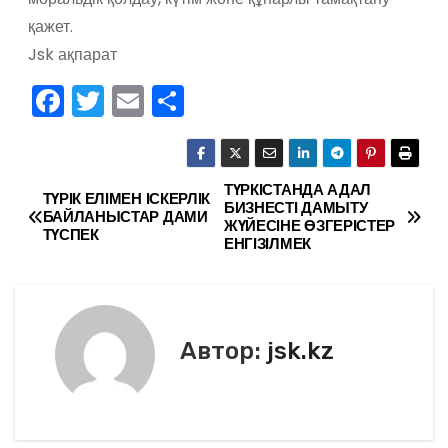
қажет.
Jsk ақпарат
F
T
E
О
a
w
m
тп
c
itt
ai
р
e
er
l
а
ТҮРКІСТАНДА АДАЛ
Н
ТҮРІК ЕЛІМЕН ІСКЕРЛІК
БИЗНЕСТІ ДАМЫТУ
БАЙЛАНЫСТАР ДАМИ
b
в
ЖҮЙЕСІНЕ ӨЗГЕРІСТЕР
а
ТҮСПЕК
ЕНГІЗІЛМЕК
o
и
в
o
ть
k
и
Автор:
jsk.kz
г
а