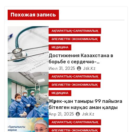
ц
и
Похожая запись
я
АҚПАРАТТЫҚ-САРАПТАМАЛЫҚ
п
ӘЛЕУМЕТТІК-ЭКОНОМИКАЛЫҚ
МЕДИЦИНА
о
Достижения Казахстана в
з
борьбе с сердечно-
сосудистыми заболеваниями и
Июл 31, 2025
Jsk.kz
а
раком были отмечены в
АҚПАРАТТЫҚ-САРАПТАМАЛЫҚ
докладе ВОЗ
ӘЛЕУМЕТТІК-ЭКОНОМИКАЛЫҚ
п
МЕДИЦИНА
и
Жүрек-қан тамыры 99 пайызға
бітелген науқас аман қалды
с
Апр 21, 2025
Jsk.kz
я
АҚПАРАТТЫҚ-САРАПТАМАЛЫҚ
ӘЛЕУМЕТТІК-ЭКОНОМИКАЛЫҚ