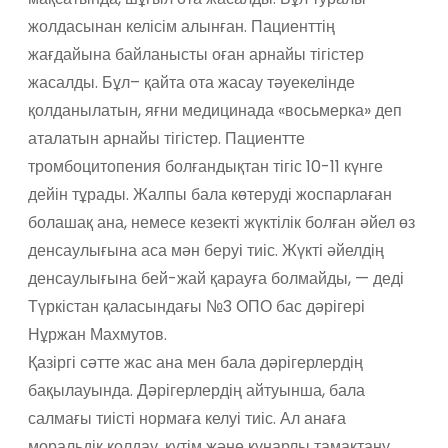
жолдасынан келісім алынған. Пациенттің
жағдайына байланысты оған арнайы тігістер
жасалды. Бұл– қайта ота жасау тәуекелінде
қолданылатын, яғни медицинада «восьмерка» деп
аталатын арнайы тігістер. Пациентте
тромбоцитопения болғандықтан тігіс 10-11 күнге
дейін тұрады. Жалпы бала көтеруді жоспарлаған
болашақ ана, немесе кезекті жүктілік болған әйел өз
денсаулығына аса мән беруі тиіс. Жүкті әйелдің
денсаулығына бей-жай қарауға болмайды, — деді
Түркістан қаласындағы №3 ОПО бас дәрігері
Нұржан Махмутов.
Қазіргі сәтте жас ана мен бала дәрігерлердің
бақылауында. Дәрігерлердің айтуынша, бала
салмағы тиісті нормаға келуі тиіс. Ал анаға
моральдік қолдау, күтім және құнарлы тамақтану