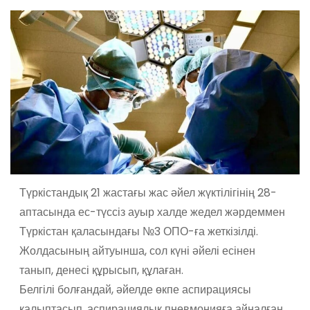
Түркістандық 21 жастағы жас әйел жүктілігінің 28-
аптасында ес-түссіз ауыр халде жедел жәрдеммен
Түркістан қаласындағы №3 ОПО-ға жеткізілді.
Жолдасының айтуынша, сол күні әйелі есінен
танып, денесі құрысып, құлаған.
Белгілі болғандай, әйелде өкпе аспирациясы
қалыптасып, аспирациялық пневмонияға айналған.