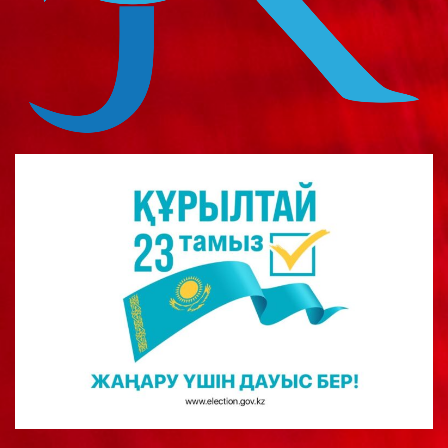
о
м
у