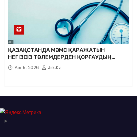
ҚАЗАҚСТАНДА МӘМС ҚАРАЖАТЫН
НЕГІЗСІЗ ТӨЛЕМДЕРДЕН ҚОРҒАУДЫҢ
ЖАҢА ЖҮЙЕСІ ҚҰРЫЛУДА
Авг 5, 2026
Jsk.kz