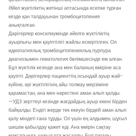
Әйел жүктіліктің жетінші аптасында есепке тұрған
кезде қан талдауынан тромбоцитопения
анықталған.
Дәрігерлер консилиумінде әйелге жүктіліктің
ауырлығы мен қауіптілігі жайлы ескертілген. Ол
идиопатиялық тромбоцитопениялық пурпура
диагнозымен гематология бөлімшесінде ем алған.
Бұл жүктілік кезінде ана мен баланың өміріне аса
қауіпті. Дәрігерлер пациенттің осындай ауыр жай-
күйіне, әрі жүктілігінің айы толмау мерзіміне
қарамастан, ана мен нәрестені аман алып қалды.
—УДЗ зерттеуі кезінде жағдайдың ауыр екені бірден
байқалды. Ендігі жерде тек екеуін бірдей аман алып
қалу міндеті ғана тұрды. Ол үшін ең алдымен, шұғыл
шешім қабылдау қажет еді. Ана өмірін сақтау
мақсатында, шұғыл ота жасалды. Бұл туралы