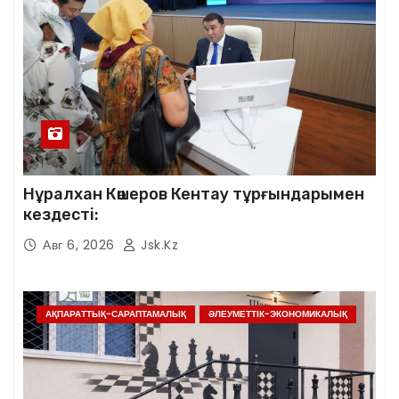
Нұралхан Көшеров Кентау тұрғындарымен
кездесті:
Авг 6, 2026
Jsk.kz
АҚПАРАТТЫҚ-САРАПТАМАЛЫҚ
ӘЛЕУМЕТТІК-ЭКОНОМИКАЛЫҚ