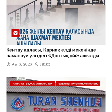
Кентау қаласы, Қарнақ елді мекенінде
заманауи үлгідегі «Достық үйі» ашылды
Авг 6, 2026
Jsk.kz
АҚПАРАТТЫҚ-САРАПТАМАЛЫҚ
ӘЛЕУМЕТТІК-ЭКОНОМИКАЛЫҚ