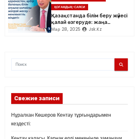
м
ҚОҒАМДЫҚ-САЯСИ
Қазақстанда білім беру жүйесі
қалай өзгеруде: жаңа
мектептер, мұғалімдердің
Мар 28, 2025
Jsk.kz
жалақысының өсуі және
оқушылардың ыстық тамақпен
қамтылуы
Свежие записи
Нұралхан Көшеров Кентау тұрғындарымен
кездесті:
Кентау қаласы, Қарнақ елді мекенінде заманауи