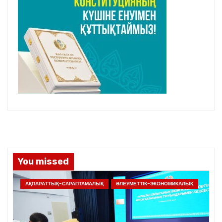
You missed
АҚПАРАТТЫҚ-САРАПТАМАЛЫҚ
ӘЛЕУМЕТТІК-ЭКОНОМИКАЛЫҚ