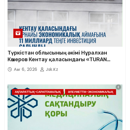
Түркістан облысының әкімі Нұралхан
Көшеров Кентау қаласындағы «TURAN
SHENHUA» зауытының жұмысымен
Авг 6, 2026
Jsk.kz
танысты
АҚПАРАТТЫҚ-САРАПТАМАЛЫҚ
ӘЛЕУМЕТТІК-ЭКОНОМИКАЛЫҚ