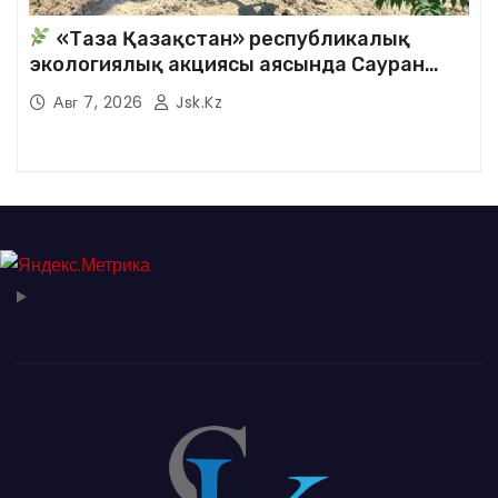
«Таза Қазақстан» республикалық
экологиялық акциясы аясында Сауран
аудандық кітапханасының қызметкерлері
Авг 7, 2026
Jsk.kz
кезекті сенбілік жұмыстарына белсене
қатысты.