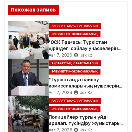
я
Похожая запись
п
АҚПАРАТТЫҚ-САРАПТАМАЛЫҚ
о
ӘЛЕУМЕТТІК-ЭКОНОМИКАЛЫҚ
*ОСК Төрағасы Түркістан
з
өңіріндегі сайлау учаскелерін
аралады*
Авг 7, 2026
Jsk.kz
а
АҚПАРАТТЫҚ-САРАПТАМАЛЫҚ
п
ӘЛЕУМЕТТІК-ЭКОНОМИКАЛЫҚ
*Түркістанда сайлау
и
комиссияларының мүшелеріне
арналған семинар өтті*
Авг 7, 2026
Jsk.kz
с
АҚПАРАТТЫҚ-САРАПТАМАЛЫҚ
я
ӘЛЕУМЕТТІК-ЭКОНОМИКАЛЫҚ
Полицейлер тұрғын үйді
м
аралап, түсіндіру жұмыстарын
жүргізді
Авг 7, 2026
Jsk.kz