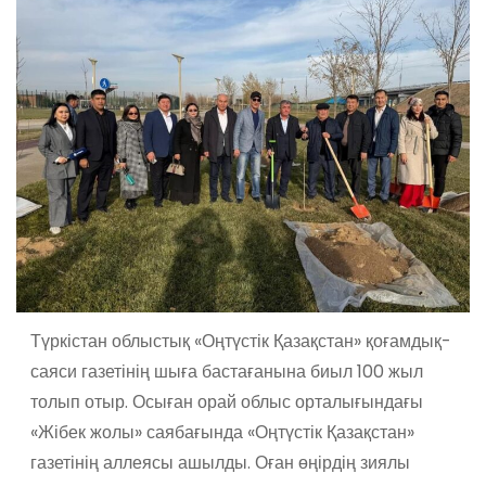
Түркістан облыстық «Оңтүстік Қазақстан» қоғамдық-
саяси газетінің шыға бастағанына биыл 100 жыл
толып отыр. Осыған орай облыс орталығындағы
«Жібек жолы» саябағында «Оңтүстік Қазақстан»
газетінің аллеясы ашылды. Оған өңірдің зиялы