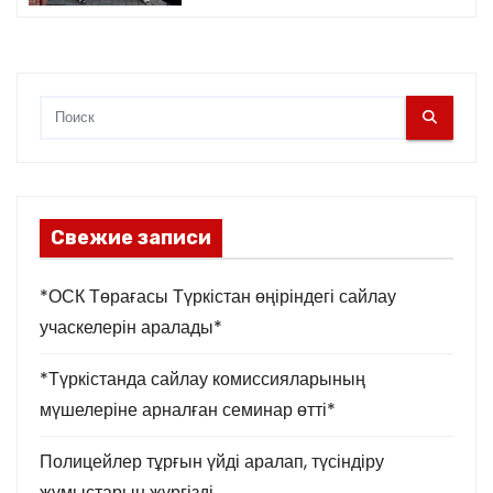
Свежие записи
*ОСК Төрағасы Түркістан өңіріндегі сайлау
учаскелерін аралады*
*Түркістанда сайлау комиссияларының
мүшелеріне арналған семинар өтті*
Полицейлер тұрғын үйді аралап, түсіндіру
жұмыстарын жүргізді