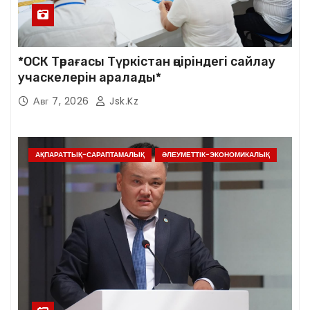
*ОСК Төрағасы Түркістан өңіріндегі сайлау
учаскелерін аралады*
Авг 7, 2026
Jsk.kz
АҚПАРАТТЫҚ-САРАПТАМАЛЫҚ
ӘЛЕУМЕТТІК-ЭКОНОМИКАЛЫҚ