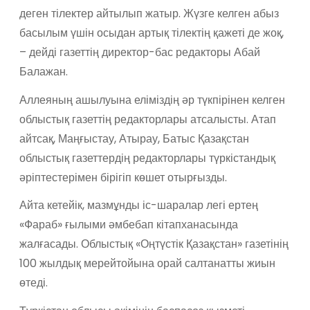
деген тілектер айтылып жатыр. Жүзге келген абыз
басылым үшін осыдан артық тілектің қажеті де жоқ,
– дейді газеттің директор-бас редакторы Абай
Балажан.
Аллеяның ашылуына еліміздің әр түкпірінен келген
облыстық газеттің редакторлары атсалысты. Атап
айтсақ, Маңғыстау, Атырау, Батыс Қазақстан
облыстық газеттердің редакторлары түркістандық
әріптестерімен бірігіп көшет отырғызды.
Айта кетейік, мазмұнды іс-шаралар легі ертең
«Фараб» ғылыми әмбебап кітапханасында
жалғасады. Облыстық «Оңтүстік Қазақстан» газетінің
100 жылдық мерейтойына орай салтанатты жиын
өтеді.