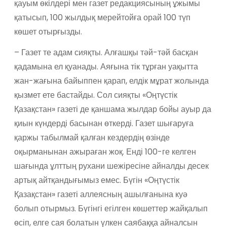
қауым өкілдері мен газет редакциясының ұжымы
қатысып, 100 жылдық мерейтойға орай 100 түп
көшет отырғызды.
– Газет те адам сияқты. Алғашқы тәй-тәй басқан
қадамына ел қуанады. Аяғына тік тұрған уақытта
жан-жағына байыппен қарап, елдік мұрат жолында
қызмет ете бастайды. Сол сияқты «Оңтүстік
Қазақстан» газеті де қаншама жылдар бойы ауыр да
қиын күндерді басынан өткерді. Газет шығаруға
қаржы табылмай қалған кездердің өзінде
оқырманынан ажыраған жоқ. Енді 100-ге келген
шағында ұлттың рухани шежіресіне айналды десек
артық айтқандығымыз емес. Бүгін «Оңтүстік
Қазақстан» газеті аллеясның ашылғанына куә
болып отырмыз. Бүгінгі егілген көшеттер жайқалып
өсіп, елге сая болатын үлкен саябаққа айналсын