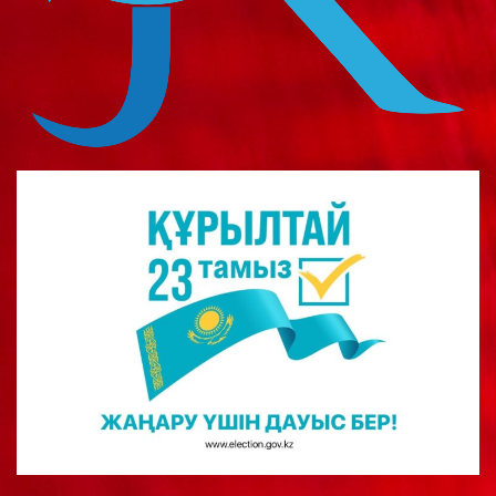
о
м
у