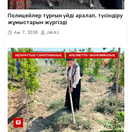
Полицейлер тұрғын үйді аралап, түсіндіру
жұмыстарын жүргізді
Авг 7, 2026
Jsk.kz
АҚПАРАТТЫҚ-САРАПТАМАЛЫҚ
ӘЛЕУМЕТТІК-ЭКОНОМИКАЛЫҚ