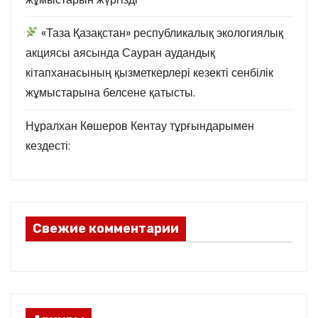
«Таза Қазақстан» республикалық экологиялық
акциясы аясында Сауран аудандық
кітапханасының қызметкерлері кезекті сенбілік
жұмыстарына белсене қатысты.
Нұралхан Көшеров Кентау тұрғындарымен
кездесті:
Свежие комментарии