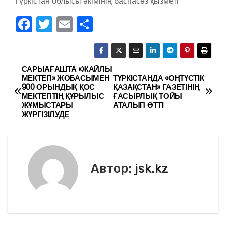
Түркістан облысы әкімінің баспасөз қызметі
F
T
E
О
a
w
m
тп
c
itt
ai
р
e
er
l
а
САРЫАҒАШТА «ЖАЙЛЫ
Н
МЕКТЕП» ЖОБАСЫМЕН
ТҮРКІСТАНДА «ОҢТҮСТІК
b
в
900 ОРЫНДЫҚ ҚОС
ҚАЗАҚСТАН» ГАЗЕТІНІҢ
а
МЕКТЕПТІҢ ҚҰРЫЛЫС
ҒАСЫРЛЫҚ ТОЙЫ
o
и
ЖҰМЫСТАРЫ
АТАЛЫП ӨТТІ
в
ЖҮРГІЗІЛУДЕ
o
ть
k
и
г
Автор:
jsk.kz
а
ц
и