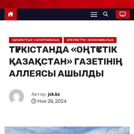
АҚПАРАТТЫҚ-САРАПТАМАЛЫҚ
ӘЛЕУМЕТТІК-ЭКОНОМИКАЛЫҚ
ТҮРКІСТАНДА «ОҢТҮСТІК
ҚАЗАҚСТАН» ГАЗЕТІНІҢ
АЛЛЕЯСЫ АШЫЛДЫ
Автор:
jsk.kz
Ноя 29, 2024