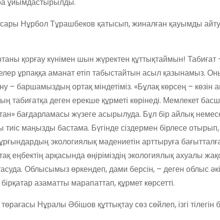
ара ұйымдастырылды.
басары Нұрбол Тұрашбеков қатысып, жиналған қауымды айт
таны қорғау күнімен шын жүректен құттықтаймын! Табиғат 
елер ұрпаққа аманат етіп табыстайтын асыл қазынамыз. Оны
– баршамыздың ортақ міндетіміз. «Бұлақ көрсең – көзін аш
дың табиғатқа деген ерекше құрметі көрінеді. Мемлекет ба
ан» бағдарламасы жүзеге асырылуда. Бұл бір айлық немес
 тиіс маңызды бастама. Бүгінде сіздермен бірлесе отырып,
ұрғындардың экологиялық мәдениетін арттыруға бағытталғ
ртақ еңбектің арқасында өңіріміздің экологиялық ахуалы жақ
асуда. Облысымыз өркендеп, дами берсін, – деген облыс әкі
ірқатар азаматты марапаттап, құрмет көрсетті.
ағасы Нұралы Әбішов құттықтау сөз сөйлеп, ізгі тілегін бі