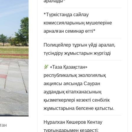
аралады*
*Түркістанда сайлау
комиссияларының мүшелеріне
арналған семинар өтті*
Полицейлер тұрғын үйді аралап,
түсіндіру жұмыстарын жүргізді
«Таза Қазақстан»
республикалық экологиялық
акциясы аясында Сауран
аудандық кітапханасының
қызметкерлері кезекті сенбілік
жұмыстарына белсене қатысты.
Нұралхан Көшеров Кентау
тан
тұрғындарымен кездесті: