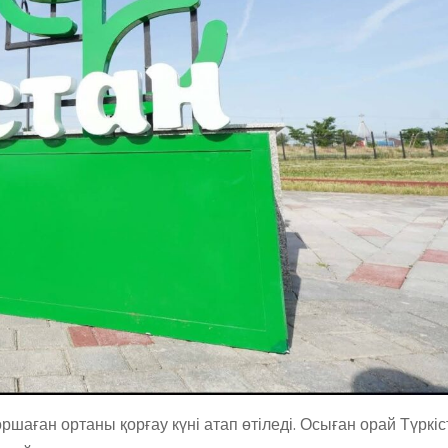
шаған ортаны қорғау күні атап өтіледі. Осыған орай Түркіс