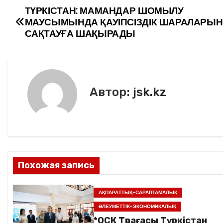
e
er
l
а
ТҮРКІСТАН: МАМАНДАР ШОМЫЛУ
Н
МАУСЫМЫНДА ҚАУІПСІЗДІК ШАРАЛАРЫН
b
в
а
САҚТАУҒА ШАҚЫРАДЫ
o
и
в
o
ть
k
и
Автор:
jsk.kz
г
а
ц
и
Похожая запись
я
АҚПАРАТТЫҚ-САРАПТАМАЛЫҚ
п
ӘЛЕУМЕТТІК-ЭКОНОМИКАЛЫҚ
*ОСК Төрағасы Түркістан