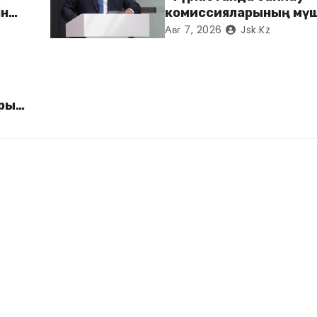
ін
комиссияларының мүш
арналған семинар өтті*
Авг 7, 2026
Jsk.kz
арын