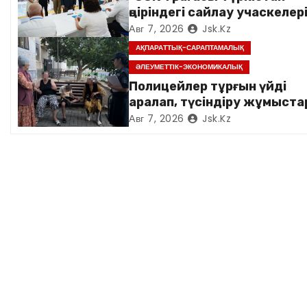
о
өңіріндегі сайлау учаскелер
з
аралады*
Авг 7, 2026
Jsk.kz
АҚПАРАТТЫҚ-САРАПТАМАЛЫҚ
а
ӘЛЕУМЕТТІК-ЭКОНОМИКАЛЫҚ
п
Полицейлер тұрғын үйді
аралап, түсіндіру жұмыст
и
жүргізді
Авг 7, 2026
Jsk.kz
с
я
м