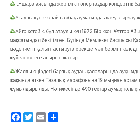
Іс-шара аясында жергілікті өнерпаздар концерттік б
Атаулы күнге орай саябақ аумағында әктеу, сырлау ж
Айта кетейік, бұл атаулы күн 1972 Біріккен Ұлттар Ұ
мақсатындал бекітілген. Бүгінде Мемлекет басшысы Қ
мәдениетті қалыптастыруға ерекше мән беріліп келеді.
жүйелі жүзеге асырып жатыр.
Жалпы өңірдегі барлық аудан, қалаларында ауқымды
жақында өткен Тазалық марафонына 19 мыңнан астам ө
жұмылдырылды. Нәтижесінде 490 гектар аумақ толықт
F
T
E
О
a
w
m
тп
c
itt
ai
р