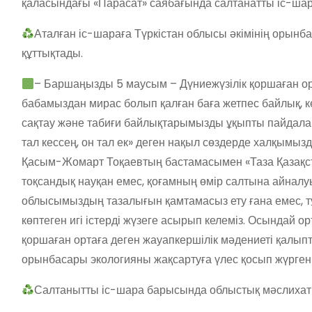
қаласындағы «Парасат» саябағында салтанатты іс-ш
Аталған іс-шараға Түркістан облысы әкімінің орын
құттықтады.
– Баршаңызды 5 маусым – Дүниежүзілік қоршаған ор
бабамыздан мирас болып қалған баға жетпес байлық, к
сақтау және табиғи байлықтарымызды ұқыпты пайдалану 
тал кессең, он тал ек» деген нақыл сөздерде халқымыз
Қасым-Жомарт Тоқаевтың бастамасымен «Таза Қазақст
тоқсандық науқан емес, қоғамның өмір салтына айналуы
облысымыздың тазалығын қамтамасыз ету ғана емес, т
көптеген игі істерді жүзеге асырып келеміз. Осындай о
қоршаған ортаға деген жауапкершілік мәдениеті қалыпт
орынбасары экологияны жақсартуға үлес қосып жүрген б
Салтанытты іс-шара барысында облыстық мәслихат төр