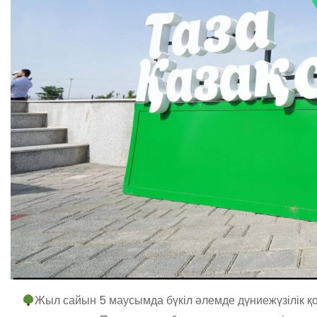
Жыл сайын 5 маусымда бүкіл әлемде дүниежүзілік қор