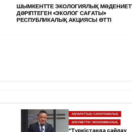
ШЫМКЕНТТЕ ЭКОЛОГИЯЛЫҚ МӘДЕНИЕТ
ДӘРІПТЕГЕН «ЭКОЛОГ САҒАТЫ»
РЕСПУБЛИКАЛЫҚ АКЦИЯСЫ ӨТТІ
АҚПАРАТТЫҚ-САРАПТАМАЛЫҚ
ӘЛЕУМЕТТІК-ЭКОНОМИКАЛЫҚ
*Түркістанда сайлау