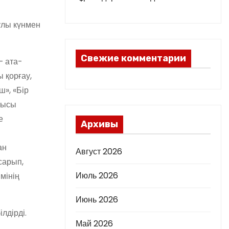
улы күнмен
Свежие комментарии
– ата-
 қорғау,
», «Бір
сшысы
е
Архивы
ан
Август 2026
сарып,
Июль 2026
мінің
Июнь 2026
лдірді.
Май 2026