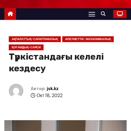
АҚПАРАТТЫҚ-САРАПТАМАЛЫҚ
ӘЛЕУМЕТТІК-ЭКОНОМИКАЛЫҚ
ҚОҒАМДЫҚ-САЯСИ
Түркістандағы келелі
кездесу
Автор:
jsk.kz
Окт 18, 2022