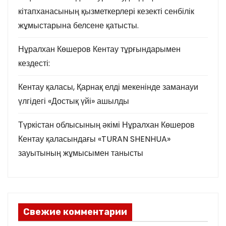
кітапханасының қызметкерлері кезекті сенбілік
жұмыстарына белсене қатысты.
Нұралхан Көшеров Кентау тұрғындарымен
кездесті:
Кентау қаласы, Қарнақ елді мекенінде заманауи
үлгідегі «Достық үйі» ашылды
Түркістан облысының әкімі Нұралхан Көшеров
Кентау қаласындағы «TURAN SHENHUA»
зауытының жұмысымен танысты
Свежие комментарии