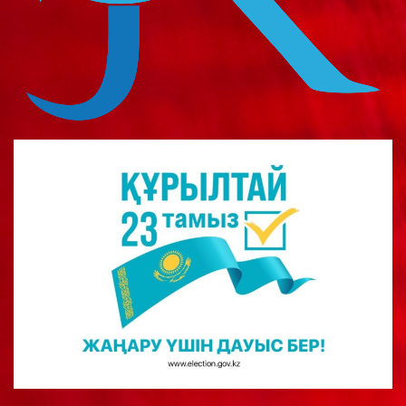
о
м
у