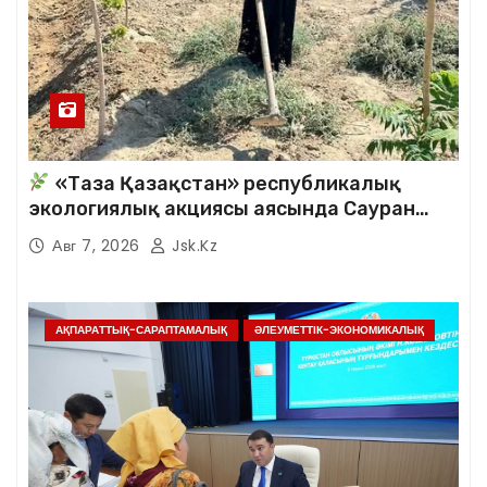
«Таза Қазақстан» республикалық
экологиялық акциясы аясында Сауран
аудандық кітапханасының қызметкерлері
Авг 7, 2026
Jsk.kz
кезекті сенбілік жұмыстарына белсене
қатысты.
АҚПАРАТТЫҚ-САРАПТАМАЛЫҚ
ӘЛЕУМЕТТІК-ЭКОНОМИКАЛЫҚ