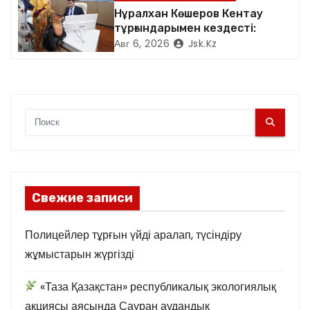
белсене қатысты.
Нұралхан Көшеров Кентау
я
тұрғындарымен кездесті:
Авг 6, 2026
Jsk.kz
м
Свежие записи
Полицейлер тұрғын үйді аралап, түсіндіру
жұмыстарын жүргізді
«Таза Қазақстан» республикалық экологиялық
акциясы аясында Сауран аудандық