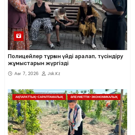
Полицейлер тұрғын үйді аралап, түсіндіру
жұмыстарын жүргізді
Авг 7, 2026
Jsk.kz
АҚПАРАТТЫҚ-САРАПТАМАЛЫҚ
ӘЛЕУМЕТТІК-ЭКОНОМИКАЛЫҚ