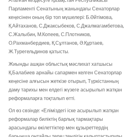
Аталған
к
ездесу
ге
Қазақстан Республикасы
Парламенті Сенатының жанындағы Сенаторлар
кеңесінен
оның бір топ мүшелері:
Б.Әйтімова
,
Қ.Айтаханов,
С.
Джак
сыбеков, С.
Джалмагамбетова
,
С.Жалыбин, М.Копеев, С.Плотников,
О.Рахманбердиев, Қ.Сұлтанов, Ә.Құртаев,
Ж.Турегельдинов қатысты.
Жиынды ашқан облыстық мәслихат хатшысы
Қ.Балабиев
арнайы сапармен келген Сенаторлар
кеңесіне алғысын жеткізе отырып, Түркістанның
даму тарихы мен елдегі жүзеге асырылып жатқан
реформаларға
тоқталып өтті.
Ол өз сөзінде: «
Еліміздегі іске асырылып жатқан
реформалар биліктің барлық тармақтары
арасындағы өкілеттіктер мен құзыреттердің
барынша оңтайлы тепе-теңдігін қалыптастыруды