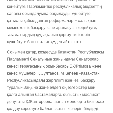
кеңейтуге, Парламентке республикалық бюджеттің
сапалы орындалуына бақылауды күшейтуге
қатысты қабылданған реформалар – халықтың
мемлекеттік басқару ісіне араласуын кеңейтуге,
азаматтардың құқықтарын қорғау т
етіктерін
күшейтуге бағытталған
»,
-деп айт
ып өтті
.
Сонымен қатар, кездесуде
Қазақстан Республикасы
Парламенті Сенатының жанындағы Сенаторлар
кеңесі төрағасының орынбасары
Б
.Әйтімова
және
кеңес мүшелері Қ.Сұлтанов,
М.Көпеев
«
Қазақстан
Республикасындағы жергілікті өзін-өзі басқару
туралы» Заңына және
елдегі оң өзгерістер мен
қолға алынған бастамаларға,
облыстық мәслихат
депутаты Қ.Жантөреева
шағын және орта бизнеске
қолдау көрсетуге байланысты пікірлерін білдірді
.