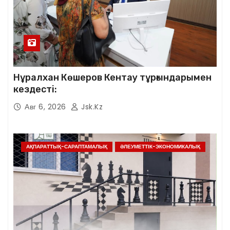
Нұралхан Көшеров Кентау тұрғындарымен
кездесті:
Авг 6, 2026
Jsk.kz
АҚПАРАТТЫҚ-САРАПТАМАЛЫҚ
ӘЛЕУМЕТТІК-ЭКОНОМИКАЛЫҚ