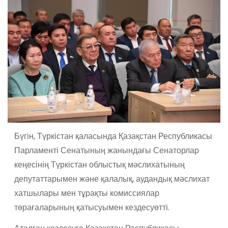
Бүгін, Түркістан қаласында Қазақстан Республикасы
Парламенті Сенатының жанындағы Сенаторлар
кеңесінің Түркістан облыстық мәслихатының
депутаттарымен
және қалалық, аудандық мәслихат
хатшылары мен тұрақты комиссиялар
төрағаларының қатысуымен
кездесу
өтті.