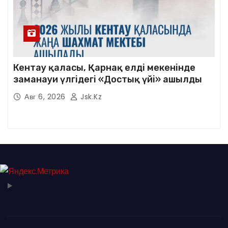
Кентау қаласы, Қарнақ елді мекенінде
заманауи үлгідегі «Достық үйі» ашылды
Авг 6, 2026
Jsk.kz