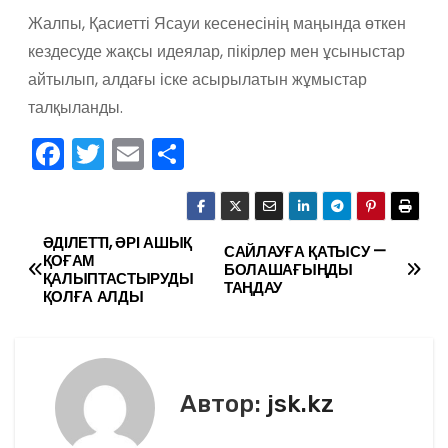
Жалпы, Қасиетті Ясауи кесенесінің маңында өткен
кездесуде ж
ақсы идеялар, пікірлер
мен ұсыныстар
айтыл
ып,
алдағы іске асырылатын жұмыстар
талқыланды.
F
T
E
О
a
w
m
тп
c
itt
ai
р
e
er
l
а
ӘДІЛЕТТІ, ӘРІ АШЫҚ
Н
САЙЛАУҒА ҚАТЫСУ —
ҚОҒАМ
БОЛАШАҒЫҢДЫ
b
в
ҚАЛЫПТАСТЫРУДЫ
а
ТАҢДАУ
ҚОЛҒА АЛДЫ
o
и
в
o
ть
k
и
Автор:
jsk.kz
г