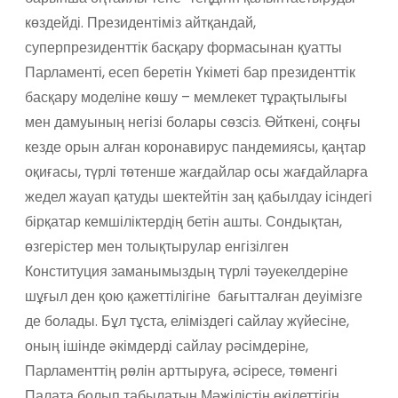
көздейді. Президентіміз айтқандай,
суперпрезиденттік басқару формасынан қуатты
Парламенті, есеп беретін Үкіметі бар президенттік
басқару моделіне көшу – мемлекет тұрақтылығы
мен дамуының негізі болары сөзсіз.
Өйткені, соңғы
кезде орын алған коронавирус пандемиясы, қаңтар
оқиғасы, түрлі төтенше жағдайлар осы жағдайларға
жедел жауап қатуды шектейтін заң қабылдау ісіндегі
бірқатар кемшіліктердің бетін ашты. Сондықтан,
өзгерістер мен толықтырулар енгізілген
Конституция заманымыздың түрлі тәуекелдеріне
шұғыл ден қою қажеттілігіне бағытталған деуімізге
де болады.
Бұл тұста, еліміздегі сайлау жүйесіне,
оның ішінде әкімдерді сайлау рәсімдеріне,
Парламенттің рөлін арттыруға, әсіресе, төменгі
Палата болып табылатын Мәжілістің өкілеттігін