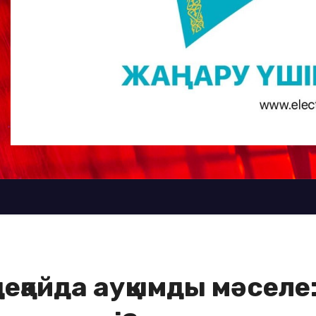
еқайда ауқымды мәселе