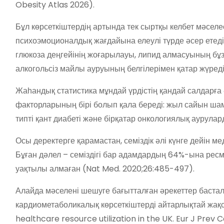
Obesity Atlas 2026).
Бұл көрсеткіштердің артында тек сыртқы келбет мәселе
психоэмоционалдық жағдайына елеулі түрде әсер етеді
глюкоза деңгейінің жоғарылауы, липид алмасуының бұ
алкогольсіз майлы ауруының белгілерімен қатар жүреді
Жаһандық статистика мұндай үрдістің қандай салдарға әк
факторларының бірі болып қала береді: жыл сайын ша
типті қант диабеті және бірқатар онкологиялық аурул
Осы деректерге қарамастан, семіздік әлі күнге дейін ме
Бұған дәлел – семіздігі бар адамдардың 64%-ына ресм
уақтылы алмаған (Nat Med. 2020;26:485-497).
Алайда мәселені шешуге бағытталған әрекеттер басталғ
кардиометаболикалық көрсеткіштерді айтарлықтай жақса
healthcare resource utilization in the UK. Eur J Prev Ca