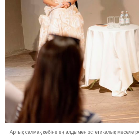
Артық салмақ көбіне ең алдымен эстетикалық мәселе р