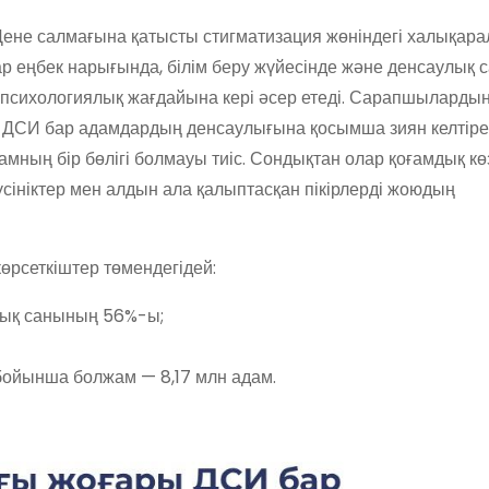
Дене салмағына қатысты стигматизация жөніндегі халықар
р еңбек нарығында, білім беру жүйесінде және денсаулық с
психологиялық жағдайына кері әсер етеді. Сарапшылардың 
ы ДСИ бар адамдардың денсаулығына қосымша зиян келтіре
ғамның бір бөлігі болмауы тиіс. Сондықтан олар қоғамдық к
үсініктер мен алдын ала қалыптасқан пікірлерді жоюдың
көрсеткіштер төмендегідей:
лық санының 56%-ы;
бойынша болжам — 8,17 млн адам.