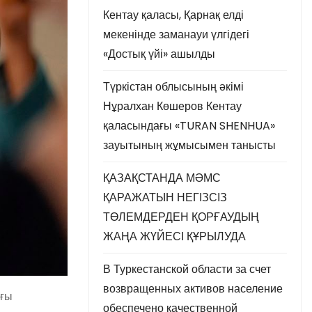
Кентау қаласы, Қарнақ елді
мекенінде заманауи үлгідегі
«Достық үйі» ашылды
Түркістан облысының әкімі
Нұралхан Көшеров Кентау
қаласындағы «TURAN SHENHUA»
зауытының жұмысымен танысты
ҚАЗАҚСТАНДА МӘМС
ҚАРАЖАТЫН НЕГІЗСІЗ
ТӨЛЕМДЕРДЕН ҚОРҒАУДЫҢ
ЖАҢА ЖҮЙЕСІ ҚҰРЫЛУДА
В Туркестанской области за счет
возвращенных активов население
ағы
обеспечено качественной