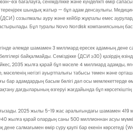
өзін-өзі бағалауға, сенімділікке және күнделікті өмір сапас
да тереңірек шындық жатыр — бұл адам денсаулығы. Медици
і (ДСИ) созылмалы ауру және кейбір жұқпалы емес аурула
арастырылады. Бұл туралы Novo Nordisk компаниясының ба
бүгінде әлемде шамамен 3 миллиард ересек адамның дене 
белгілері байқалмайды. Семіздікке (ДСИ ≥30) қазірдің өзінд
кес, 2035 жылға қарай бұл мәселе 4 миллиард адамды, яғ
, мәселенің негізгі ауыртпалығы табысы төмен және орташ
ағы бар адамдардың басым бөлігі дәл осы мемлекеттерде өмі
мақтану дағдыларының өзгеруі жағдайында бұл көрсеткіштің
ғызады. 2025 жылы 5-19 жас аралығындағы шамамен 419 
40 жылға қарай олардың саны 500 миллионнан асуы мүмкін
 дене салмағымен өмір сүру қаупі бар екенін көрсетеді (W