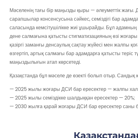
Мәселенің тағы бір маңызды қыры — әлеуметтік жағы. 
сарапшылар консенсусына сәйкес, семіздігі бар адамда
саласында кемсітушілікке жиі ұшырайды. Бұл адамның 
дене салмағына қатысты стигматизацияның өзі жоғар
қазіргі заманғы денсаулық сақтау жүйесі мен жалпы қо
өзгертіп, артық салмағы бар адамдарға қатысты теріс т
маңыздылығын атап көрсетеді.
Қазақстанда бұл мәселе де өзекті болып отыр. Сандық 
—
2025 жылы жоғары ДСИ бар ересектер — жалпы ха
—
2025 жылы семіздікке шалдыққан ересектер — 20%;
—
2030 жылға қарай жоғары ДСИ бар ересектер саны 