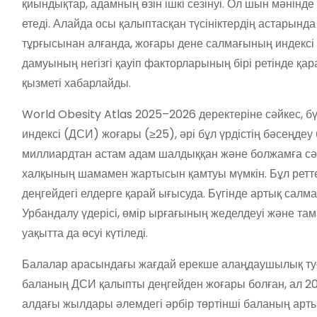
қиындықтар, адамның өзін ішкі сезінуі. Ол шын мәнінде 
етеді. Алайда осы қалыптасқан түсініктердің астарын
тұрғысынан алғанда, жоғары дене салмағының индекс
дамуының негізгі қауіп факторларының бірі ретінде қ
қызметі хабарлайды.
World Obesity Atlas 2025–2026 деректеріне сәйкес, 
индексі (ДСИ) жоғары (≥25), әрі бұл үрдістің бәсеңдеу 
миллиардтан астам адам шалдыққан және болжамға сәй
халқының шамамен жартысын қамтуы мүмкін. Бұл ретте
деңгейдегі елдерге қарай ығысуда. Бүгінде артық салм
Урбандалу үдерісі, өмір ырғағының жеделдеуі және та
уақытта да өсуі күтіледі.
Балалар арасындағы жағдай ерекше алаңдаушылық ту
баланың ДСИ қалыпты деңгейден жоғары болған, ал 20
алдағы жылдары әлемдегі әрбір төртінші баланың артық