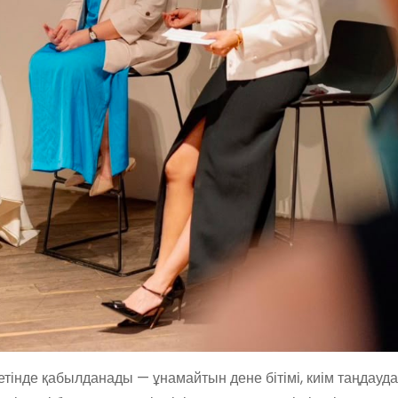
етінде қабылданады — ұнамайтын дене бітімі, киім таңдауд