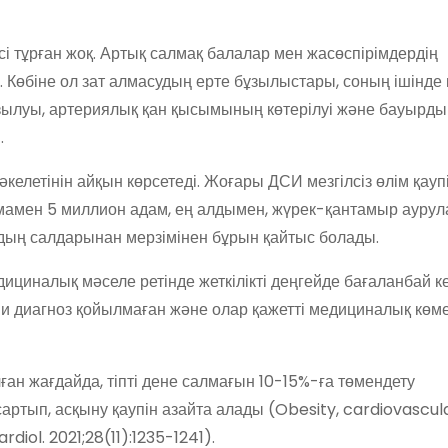
сі тұрған жоқ. Артық салмақ балалар мен жасөспірімдердің
. Көбіне ол зат алмасудың ерте бұзылыстары, соның ішінде
зылуы, артериялық қан қысымының көтерілуі және бауырды
.
елетінін айқын көрсетеді. Жоғары ДСИ мезгілсіз өлім қаупін
мамен 5 миллион адам, ең алдымен, жүрек-қантамыр аурул
ардың салдарынан мерзімінен бұрын қайтыс болады.
дициналық мәселе ретінде жеткілікті деңгейде бағаланбай ке
и диагноз қойылмаған және олар қажетті медициналық көме
ан жағдайда, тіпті дене салмағын 10-15%-ға төмендету
ртып, асқыну қаупін азайта алады (Obesity, cardiovascula
rdiol. 2021;28(11):1235-1241).