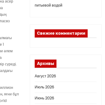
ына әсер
питьевой водой
на
рдың
спасөз
Свежие комментарии
салмағы
е 1
ни әлем
а
Архивы
р сүреді.
 алдағы
Август 2026
Июль 2026
миллион
, яғни бұл
Июнь 2026
orld