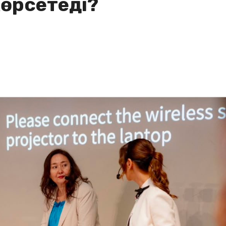
көрсетеді?